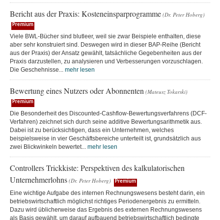
Bericht aus der Praxis: Kosteneinsparprogramme
(Dr. Peter Hoberg)
Premium
Viele BWL-Bücher sind blutleer, weil sie zwar Beispiele enthalten, diese
aber sehr konstruiert sind. Deswegen wird in dieser BAP-Reihe (Bericht
aus der Praxis) der Ansatz gewählt, tatsächliche Gegebenheiten aus der
Praxis darzustellen, zu analysieren und Verbesserungen vorzuschlagen.
Die Geschehnisse...
mehr lesen
Bewertung eines Nutzers oder Abonnenten
(Mateusz Tokarski)
Premium
Die Besonderheit des Discounted-Cashflow-Bewertungsverfahrens (DCF-
Verfahren) zeichnet sich durch seine additive Bewertungsarithmetik aus.
Dabei ist zu berücksichtigen, dass ein Unternehmen, welches
beispielsweise in vier Geschäftsbereiche unterteilt ist, grundsätzlich aus
zwei Blickwinkeln bewertet...
mehr lesen
Controllers Trickkiste: Perspektiven des kalkulatorischen
Unternehmerlohns
(Dr. Peter Hoberg)
Premium
Eine wichtige Aufgabe des internen Rechnungswesens besteht darin, ein
betriebswirtschaftlich möglichst richtiges Periodenergebnis zu ermitteln.
Dazu wird üblicherweise das Ergebnis des externen Rechnungswesens
als Basis gewählt, um darauf aufbauend betriebswirtschaftlich bedingte