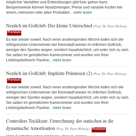
möglicher Variablen und Entwicklungen gibt bzw. geben kann.
Beispielsweise können Absatzmengen, Preise und variable Kosten bei
einem, mehreren oder allen Produkten...
mehr lesen
Neulich im Golfclub: Der kleine Unterschied
(Prof. Dr. Peter Hoberg)
Premium
Es war wieder soweit. Nach einer anstrengenden Woche trafen sich die
erfolgreichen Unternehmer der Kleinstadt wieder im örtlichen Golfclub,
weniger des Sportes wegen, sondern hauptsächlich, um unter sich zu sein.
Sie saßen im gemütlichen Kaminzimmer und wurden von Ihrer
Lieblingskellnerin Pauline...
mehr lesen
Neulich im Golfclub: Implizite Prämissen (2)
(Prof. Dr. Peter Hoberg)
Premium
Es war wieder soweit. Nach einer anstrengenden Woche trafen sich die
erfolgreichen Unternehmer der Kleinstadt wieder im örtlichen Golfclub,
weniger des Sportes wegen, sondern hauptsächlich, um unter sich zu sein.
Sie saßen im gemütlichen Kaminzimmer und wurden von Ihrer
Lieblingskellnerin Pauline...
mehr lesen
Controllers Trickkiste: Umrechnung der statischen in die
dynamische Amortisation
(Prof. Dr. Peter Hoberg)
Premium