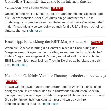
Controllers Trickkiste: Excelfalle beim Internen Zinsfuß
vermeiden
(Prof. Dr. Peter Hoberg)
Premium
Um die Interne Zinsfuß Methode tobt seit Jahrzehnten eine Schlacht durch
alle Fachzeitschriften. Aber auch durch einige Unternehmen. Fast
unabhängig von den theoretischen Bedenken wird dieses Verfahren aber
in der Praxis intensiv verwendet, was auch für die USA gilt, wo nach einer
Untersuchung...
mehr lesen
Excel-Tipp: Entwicklung der EBIT-Marge
(Kristoffer Ditz)
Premium
Wenn die Geschäftsführung die Controller bittet, die Entwicklung der EBIT-
Marge in einem Diagramm darzustellen, so werden hierfür oft "einfache"
Linien-Diagramme eingesetzt. So weit, so gut. Allerdings lässt sich die
EBIT-Marge mit ein paar kleinen Tricks in Excel so aufbereiten, dass sich
ein...
mehr lesen
Neulich im Golfclub: Veraltete Planungsmethoden
(Dr. Peter Hoberg)
Premium
Es war wieder soweit. Nach einer anstrengenden Woche trafen sich die
erfolgreichen Unternehmer der Kleinstadt wieder im örtlichen Golfclub,
weniger des Sportes wegen, sondern hauptsächlich um unter sich zu sein.
Sie saßen im gemütlichen Kaminzimmer und wurde von Ihrer
Lieblingskellnerin Pauline...
mehr lesen