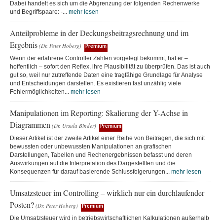
Dabei handelt es sich um die Abgrenzung der folgenden Rechenwerke
und Begriffspaare: -...
mehr lesen
Anteilprobleme in der Deckungsbeitragsrechnung und im
Ergebnis
(Dr. Peter Hoberg)
Premium
Wenn der erfahrene Controller Zahlen vorgelegt bekommt, hat er –
hoffentlich – sofort den Reflex, ihre Plausibilität zu überprüfen. Das ist auch
gut so, weil nur zutreffende Daten eine tragfähige Grundlage für Analyse
und Entscheidungen darstellen. Es existieren fast unzählig viele
Fehlermöglichkeiten...
mehr lesen
Manipulationen im Reporting: Skalierung der Y-Achse in
Diagrammen
(Dr. Ursula Binder)
Premium
Dieser Artikel ist der zweite Artikel einer Reihe von Beiträgen, die sich mit
bewussten oder unbewussten Manipulationen an grafischen
Darstellungen, Tabellen und Rechenergebnissen befasst und deren
Auswirkungen auf die Interpretation des Dargestellten und die
Konsequenzen für darauf basierende Schlussfolgerungen...
mehr lesen
Umsatzsteuer im Controlling – wirklich nur ein durchlaufender
Posten?
(Dr. Peter Hoberg)
Premium
Die Umsatzsteuer wird in betriebswirtschaftlichen Kalkulationen außerhalb