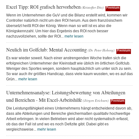
Excel Tipp: ROI grafisch hervorheben
(Kristoffer Ditz)
Premium
Wenn im Unternehmen die GuV und die Bilanz erstellt wird, kommen wir
Controller natürlich nicht um den ROI herum. Aus dem französischem
übersetzt heißt ROI der König. Wenn man so will ist es also die
Königskennzahl. Um hier das Ergebnis des ROI noch besser
nachzuvollziehen, sollte der ROI...
mehr lesen
Neulich im Golfclub: Mental Accounting
(Dr. Peter Hoberg)
Premium
Es war wieder soweit. Nach einer anstrengenden Woche trafen sich die
erfolgreichen Unternehmer der Kleinstadt wie üblich im örtlichen Golfclub.
Weniger des Sportes wegen, sondern hauptsächlich um unter sich zu sein.
So war auch ihr größtes Handicap, dass viele kaum wussten, wo es auf das
Grün...
mehr lesen
Unternehmensanalyse: Leistungsbewertung von Abteilungen
und Bereichen - Mit Excel-Arbeitshilfe
(Jörgen Erichsen)
Premium
Die Leistungsfähigkeit eines Unternehmens hängt entscheidend davon ab,
dass alle Abteilungen und Bereiche gleichermaßen qualitativ hochwertige
Arbeit erbringen. In vielen Betrieben wird aber nicht systematisch erfasst,
ob das der Fall ist und wo es noch Defizite gibt. Dabei gibt es
vergleichsweise...
mehr lesen