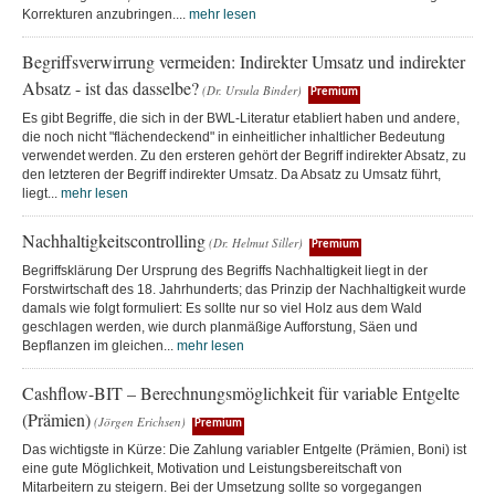
Korrekturen anzubringen....
mehr lesen
Begriffsverwirrung vermeiden: Indirekter Umsatz und indirekter
Absatz - ist das dasselbe?
(Dr. Ursula Binder)
Premium
Es gibt Begriffe, die sich in der BWL-Literatur etabliert haben und andere,
die noch nicht "flächendeckend" in einheitlicher inhaltlicher Bedeutung
verwendet werden. Zu den ersteren gehört der Begriff indirekter Absatz, zu
den letzteren der Begriff indirekter Umsatz. Da Absatz zu Umsatz führt,
liegt...
mehr lesen
Nachhaltigkeitscontrolling
(Dr. Helmut Siller)
Premium
Begriffsklärung Der Ursprung des Begriffs Nachhaltigkeit liegt in der
Forstwirtschaft des 18. Jahrhunderts; das Prinzip der Nachhaltigkeit wurde
damals wie folgt formuliert: Es sollte nur so viel Holz aus dem Wald
geschlagen werden, wie durch planmäßige Aufforstung, Säen und
Bepflanzen im gleichen...
mehr lesen
Cashflow-BIT – Berechnungsmöglichkeit für variable Entgelte
(Prämien)
(Jörgen Erichsen)
Premium
Das wichtigste in Kürze: Die Zahlung variabler Entgelte (Prämien, Boni) ist
eine gute Möglichkeit, Motivation und Leistungsbereitschaft von
Mitarbeitern zu steigern. Bei der Umsetzung sollte so vorgegangen