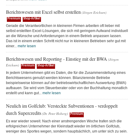
Berichtswesen mit Excel selbst erstellen
(Jörgen Erichsen)
Premium
Shop-Artikel
Gerade die Verantwortlichen in kleineren Firmen arbeiten oft lieber mit
selbst erstellten Excel-Lösungen, die sich mit geringem Aufwand individuell
an die Wünsche und Anforderungen in einem Betrieb anpassen lassen.
Das ist in einem ersten Schritt nicht nur in kleineren Betrieben sehr gut mit
einer...
mehr lesen
Berichtswesen und Reporting - Einstieg mit der BWA
(Jörgen
Erichsen)
Premium
Shop-Artikel
In jedem Unternehmen gibt es Daten, die für die Zusammenstellung eines
Berichtswesens genutzt werden können. Bilanzierende Betriebe
beispielsweise können auf der betriebswirtschaftlichen Auswertung (BWA)
aufbauen. Sie wird vom Steuerberater oder von der Buchhaltung monatlich
erstellt und kann gut...
mehr lesen
Neulich im Golfclub: Versteckte Subventionen - verdoppelt
durch Supercredits
(Dr. Peter Hoberg)
Premium
Es war wieder soweit. Nach einer anstrengenden Woche trafen sich die
erfolgreichen Unternehmer der Kleinstadt wieder im örtlichen Golfclub,
weniger des Sportes wegen, sondern hauptsächlich, um unter sich zu sein.