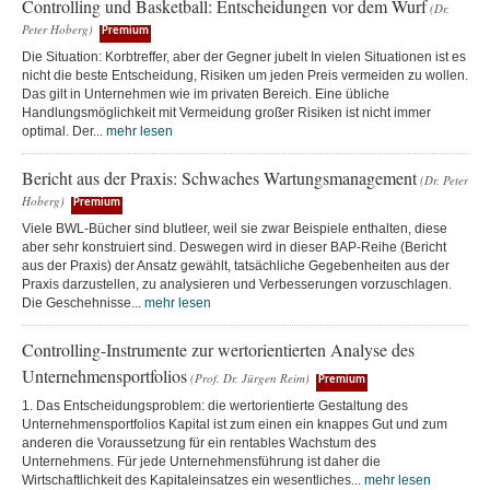
Controlling und Basketball: Entscheidungen vor dem Wurf
(Dr.
Peter Hoberg)
Premium
Die Situation: Korbtreffer, aber der Gegner jubelt In vielen Situationen ist es
nicht die beste Entscheidung, Risiken um jeden Preis vermeiden zu wollen.
Das gilt in Unternehmen wie im privaten Bereich. Eine übliche
Handlungsmöglichkeit mit Vermeidung großer Risiken ist nicht immer
optimal. Der...
mehr lesen
Bericht aus der Praxis: Schwaches Wartungsmanagement
(Dr. Peter
Hoberg)
Premium
Viele BWL-Bücher sind blutleer, weil sie zwar Beispiele enthalten, diese
aber sehr konstruiert sind. Deswegen wird in dieser BAP-Reihe (Bericht
aus der Praxis) der Ansatz gewählt, tatsächliche Gegebenheiten aus der
Praxis darzustellen, zu analysieren und Verbesserungen vorzuschlagen.
Die Geschehnisse...
mehr lesen
Controlling-Instrumente zur wertorientierten Analyse des
Unternehmensportfolios
(Prof. Dr. Jürgen Reim)
Premium
1. Das Entscheidungsproblem: die wertorientierte Gestaltung des
Unternehmensportfolios Kapital ist zum einen ein knappes Gut und zum
anderen die Voraussetzung für ein rentables Wachstum des
Unternehmens. Für jede Unternehmensführung ist daher die
Wirtschaftlichkeit des Kapitaleinsatzes ein wesentliches...
mehr lesen