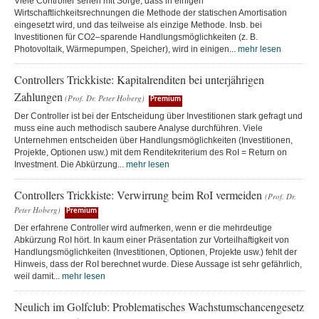
Viele Controller sehen mit Sorge, dass in einigen
Wirtschaftlichkeitsrechnungen die Methode der statischen Amortisation
eingesetzt wird, und das teilweise als einzige Methode. Insb. bei
Investitionen für CO2–sparende Handlungsmöglichkeiten (z. B.
Photovoltaik, Wärmepumpen, Speicher), wird in einigen...
mehr lesen
Controllers Trickkiste: Kapitalrenditen bei unterjährigen
Zahlungen
(Prof. Dr. Peter Hoberg)
Premium
Der Controller ist bei der Entscheidung über Investitionen stark gefragt und
muss eine auch methodisch saubere Analyse durchführen. Viele
Unternehmen entscheiden über Handlungsmöglichkeiten (Investitionen,
Projekte, Optionen usw.) mit dem Renditekriterium des RoI = Return on
Investment. Die Abkürzung...
mehr lesen
Controllers Trickkiste: Verwirrung beim RoI vermeiden
(Prof. Dr.
Peter Hoberg)
Premium
Der erfahrene Controller wird aufmerken, wenn er die mehrdeutige
Abkürzung RoI hört. In kaum einer Präsentation zur Vorteilhaftigkeit von
Handlungsmöglichkeiten (Investitionen, Optionen, Projekte usw.) fehlt der
Hinweis, dass der RoI berechnet wurde. Diese Aussage ist sehr gefährlich,
weil damit...
mehr lesen
Neulich im Golfclub: Problematisches Wachstumschancengesetz