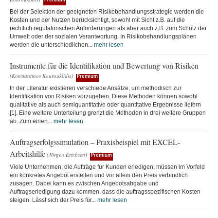
Premium
Bei der Selektion der geeigneten Risikobehandlungsstrategie werden die
Kosten und der Nutzen berücksichtigt, sowohl mit Sicht z.B. auf die
rechtlich regulatorischen Anforderungen als aber auch z.B. zum Schutz der
Umwelt oder der sozialen Verantwortung. In Risikobehandlungsplänen
werden die unterschiedlichen...
mehr lesen
Instrumente für die Identifikation und Bewertung von Risiken
(Konstantinos Kourouklidis)
Premium
In der Literatur existieren verschiede Ansätze, um methodisch zur
Identifikation von Risiken vorzugehen. Diese Methoden können sowohl
qualitative als auch semiquantitative oder quantitative Ergebnisse liefern
[1]. Eine weitere Unterteilung grenzt die Methoden in drei weitere Gruppen
ab. Zum einen...
mehr lesen
Auftragserfolgssimulation – Praxisbeispiel mit EXCEL-
Arbeitshilfe
(Jörgen Erichsen)
Premium
Viele Unternehmen, die Aufträge für Kunden erledigen, müssen im Vorfeld
ein konkretes Angebot erstellen und vor allem den Preis verbindlich
zusagen. Dabei kann es zwischen Angebotsabgabe und
Auftragserledigung dazu kommen, dass die auftragsspezifischen Kosten
steigen. Lässt sich der Preis für...
mehr lesen