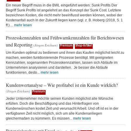
Ein neuer Begriff muss in die BWL eingeführt werden: Sunk Profits Der
Begriff Sunk Profits ist angelehnt an das Konzept der Sunk Cost. Letztere
bezeichnen Kosten, die nicht mehr beeinflusst werden können, wobei der
Kostenanfall auch in der Zukunft liegen kann (vgl. z. B. Hoberg (2018, S. 1
ff.)....
mehr lesen
Prozesskennzahlen und Frühwarnkennzahlen für Berichtswesen
und Reporting
(Jörgen Erichsen)
Premium
Shop-Artikel
Um Kunden optimal zu bedienen und ihnen das Kaufen möglichst leicht zu
machen, werden funktionierende Prozesse benötigt. Mit geeigneten
Kennzahlen, sogenannten Prozesskennzahlen, lassen sich Abläufe im
Unternehmen analysieren und darstellen. Je besser die Abläufe
funktionieren, desto...
mehr lesen
Kundenwertanalyse – Wie profitabel ist ein Kunde wirklich?
(Jörgen Erichsen)
Premium
Jeder Unternehmer möchte seinen Kunden möglichst alle Wünsche
erfüllen. Doch die Beschäftigung und das Hinterfragen von
Kundenwünschen kostet Zeit und verursacht Arbeit. Und oft ist es in der
verfügbaren Zeit nicht möglich, sich um alle Kundenanliegen
gleichermaßen zu kümmern. Es müssen...
mehr lesen
Potenzialanalyse mit Excel