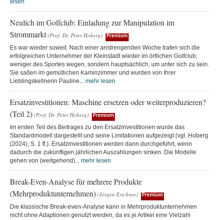
lesen
Neulich im Golfclub: Einladung zur Manipulation im
Strommarkt
(Prof. Dr. Peter Hoberg)
Premium
Es war wieder soweit. Nach einer anstrengenden Woche trafen sich die
erfolgreichen Unternehmer der Kleinstadt wieder im örtlichen Golfclub,
weniger des Sportes wegen, sondern hauptsächlich, um unter sich zu sein.
Sie saßen im gemütlichen Kaminzimmer und wurden von Ihrer
Lieblingskellnerin Pauline...
mehr lesen
Ersatzinvestitionen: Maschine ersetzen oder weiterproduzieren?
(Teil 2)
(Prof. Dr. Peter Hoberg)
Premium
Im ersten Teil des Beitrages zu den Ersatzinvestitionen wurde das
Standardmodell dargestellt und seine Limitationen aufgezeigt (vgl. Hoberg
(2024), S. 1 ff.). Ersatzinvestitionen werden dann durchgeführt, wenn
dadurch die zukünftigen jährlichen Auszahlungen sinken. Die Modelle
gehen von (weitgehend)...
mehr lesen
Break-Even-Analyse für mehrere Produkte
(Mehrproduktunternehmen)
(Jörgen Erichsen)
Premium
Die klassische Break-even-Analyse kann in Mehrproduktunternehmen
nicht ohne Adaptionen genutzt werden, da es je Artikel eine Vielzahl