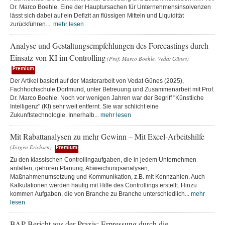
Dr. Marco Boehle. Eine der Hauptursachen für Unternehmensinsolvenzen
lässt sich dabei auf ein Defizit an flüssigen Mitteln und Liquidität
zurückführen....
mehr lesen
Analyse und Gestaltungsempfehlungen des Forecastings durch
Einsatz von KI im Controlling
(Prof. Marco Boehle, Vedat Günes)
Premium
Der Artikel basiert auf der Masterarbeit von Vedat Günes (2025),
Fachhochschule Dortmund, unter Betreuung und Zusammenarbeit mit Prof.
Dr. Marco Boehle. Noch vor wenigen Jahren war der Begriff "Künstliche
Intelligenz" (KI) sehr weit entfernt. Sie war schlicht eine
Zukunftstechnologie. Innerhalb...
mehr lesen
Mit Rabattanalysen zu mehr Gewinn – Mit Excel-Arbeitshilfe
(Jörgen Erichsen)
Premium
Zu den klassischen Controllingaufgaben, die in jedem Unternehmen
anfallen, gehören Planung, Abweichungsanalysen,
Maßnahmenumsetzung und Kommunikation, z.B. mit Kennzahlen. Auch
Kalkulationen werden häufig mit Hilfe des Controllings erstellt. Hinzu
kommen Aufgaben, die von Branche zu Branche unterschiedlich...
mehr
lesen
BAP Bericht aus der Praxis: Erpressung durch die