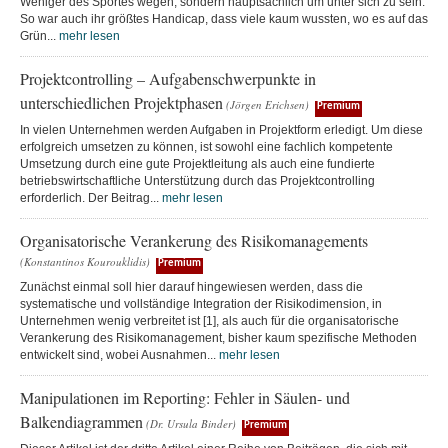
Weniger des Sportes wegen, sondern hauptsächlich um unter sich zu sein.
So war auch ihr größtes Handicap, dass viele kaum wussten, wo es auf das
Grün...
mehr lesen
Projektcontrolling – Aufgabenschwerpunkte in
unterschiedlichen Projektphasen
(Jörgen Erichsen)
Premium
In vielen Unternehmen werden Aufgaben in Projektform erledigt. Um diese
erfolgreich umsetzen zu können, ist sowohl eine fachlich kompetente
Umsetzung durch eine gute Projektleitung als auch eine fundierte
betriebswirtschaftliche Unterstützung durch das Projektcontrolling
erforderlich. Der Beitrag...
mehr lesen
Organisatorische Verankerung des Risikomanagements
(Konstantinos Kourouklidis)
Premium
Zunächst einmal soll hier darauf hingewiesen werden, dass die
systematische und vollständige Integration der Risikodimension, in
Unternehmen wenig verbreitet ist [1], als auch für die organisatorische
Verankerung des Risikomanagement, bisher kaum spezifische Methoden
entwickelt sind, wobei Ausnahmen...
mehr lesen
Manipulationen im Reporting: Fehler in Säulen- und
Balkendiagrammen
(Dr. Ursula Binder)
Premium