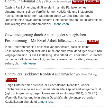
Controlling-Journal 2022
(Wolff von Rechenberg)
Premium
Shop-Artikel
Cash is Fact! Unter Liquidität versteht man die Fähigkeit eines
Unternehmens, seinen Verpflichtungen vollständig und fristgerecht
nachkommen zu können. Die Krisen durch Corona, Energie- und
Rohstoffpreise sowie durch gestörte Lieferketten haben Liquidität vielfach
zum wichtigsten Unternehmensziel...
mehr lesen
Gewinnsteigerung durch Änderung der strategischen
Positionierung – Mit Excel-Arbeitshilfe
(Jörgen Erichsen)
Premium
Viele Unternehmer sind nach wie vor der Ansicht, dass sie keine
Kalkulation benötigen, weil die Preise ohnehin vom Markt "gedeckelt" bzw.
vorgegeben sind. Diese Einstellung ist verständlich, aber falsch. Zunächst
wird eine Kalkulation benötigt, um Transparenz herzustellen, etwa, um zu
sehen, ob...
mehr lesen
Controllers Trickkiste: Rendite-Falle umgehen
(Dr. Peter Hoberg)
Premium
Einige Unternehmen steuern ihr Geschäft über Renditen, wobei
üblicherweise eine wie auch immer definierte Kapitalrenditen gemeint ist
(vgl. zur Abgrenzung gegen Umsatzrenditen Hoberg (2014), S. 321 ff.).
Wenn die Kapitalrendite in einem Geschäftsjahr die entsprechenden
Kapitalkosten übersteigt,...
mehr lesen