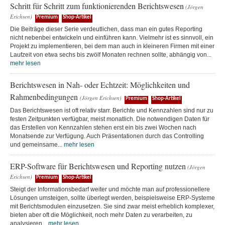
Schritt für Schritt zum funktionierenden Berichtswesen
(Jörgen
Erichsen)
Premium
Shop-Artikel
Die Beiträge dieser Serie verdeutlichen, dass man ein gutes Reporting
nicht nebenbei entwickeln und einführen kann. Vielmehr ist es sinnvoll, ein
Projekt zu implementieren, bei dem man auch in kleineren Firmen mit einer
Laufzeit von etwa sechs bis zwölf Monaten rechnen sollte, abhängig von...
mehr lesen
Berichtswesen in Nah- oder Echtzeit: Möglichkeiten und
Rahmenbedingungen
(Jörgen Erichsen)
Premium
Shop-Artikel
Das Berichtswesen ist oft relativ starr. Berichte und Kennzahlen sind nur zu
festen Zeitpunkten verfügbar, meist monatlich. Die notwendigen Daten für
das Erstellen von Kennzahlen stehen erst ein bis zwei Wochen nach
Monatsende zur Verfügung. Auch Präsentationen durch das Controlling
und gemeinsame...
mehr lesen
ERP-Software für Berichtswesen und Reporting nutzen
(Jörgen
Erichsen)
Premium
Shop-Artikel
Steigt der Informationsbedarf weiter und möchte man auf professionellere
Lösungen umsteigen, sollte überlegt werden, beispielsweise ERP-Systeme
mit Berichtsmodulen einzusetzen. Sie sind zwar meist erheblich komplexer,
bieten aber oft die Möglichkeit, noch mehr Daten zu verarbeiten, zu
analysieren...
mehr lesen