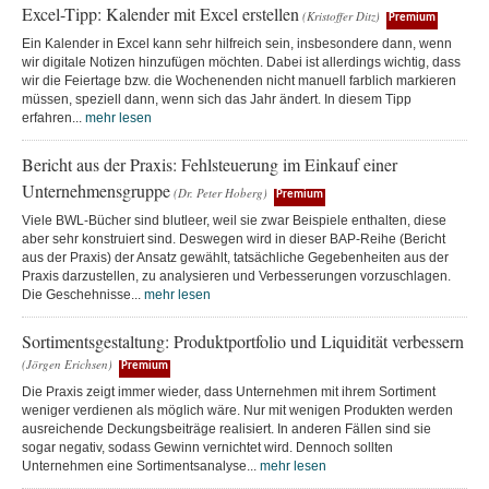
Excel-Tipp: Kalender mit Excel erstellen
(Kristoffer Ditz)
Premium
Ein Kalender in Excel kann sehr hilfreich sein, insbesondere dann, wenn
wir digitale Notizen hinzufügen möchten. Dabei ist allerdings wichtig, dass
wir die Feiertage bzw. die Wochenenden nicht manuell farblich markieren
müssen, speziell dann, wenn sich das Jahr ändert. In diesem Tipp
erfahren...
mehr lesen
Bericht aus der Praxis: Fehlsteuerung im Einkauf einer
Unternehmensgruppe
(Dr. Peter Hoberg)
Premium
Viele BWL-Bücher sind blutleer, weil sie zwar Beispiele enthalten, diese
aber sehr konstruiert sind. Deswegen wird in dieser BAP-Reihe (Bericht
aus der Praxis) der Ansatz gewählt, tatsächliche Gegebenheiten aus der
Praxis darzustellen, zu analysieren und Verbesserungen vorzuschlagen.
Die Geschehnisse...
mehr lesen
Sortimentsgestaltung: Produktportfolio und Liquidität verbessern
(Jörgen Erichsen)
Premium
Die Praxis zeigt immer wieder, dass Unternehmen mit ihrem Sortiment
weniger verdienen als möglich wäre. Nur mit wenigen Produkten werden
ausreichende Deckungsbeiträge realisiert. In anderen Fällen sind sie
sogar negativ, sodass Gewinn vernichtet wird. Dennoch sollten
Unternehmen eine Sortimentsanalyse...
mehr lesen