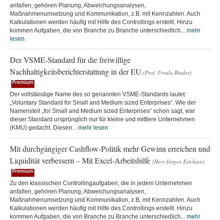
anfallen, gehören Planung, Abweichungsanalysen,
Maßnahmenumsetzung und Kommunikation, z.B. mit Kennzahlen. Auch
Kalkulationen werden häufig mit Hilfe des Controllings erstellt. Hinzu
kommen Aufgaben, die von Branche zu Branche unterschiedlich...
mehr
lesen
Der VSME-Standard für die freiwillige
Nachhaltigkeitsberichterstattung in der EU
(Prof. Ursula Binder)
Premium
Der vollständige Name des so genannten VSME-Standards lautet:
„Voluntary Standard for Small and Medium sized Enterprises“. Wie der
Namensteil „for Small and Medium sized Enterprises“ schon sagt, war
dieser Standard ursprünglich nur für kleine und mittlere Unternehmen
(KMU) gedacht. Diesen...
mehr lesen
Mit durchgängiger Cashflow-Politik mehr Gewinn erreichen und
Liquidität verbessern – Mit Excel-Arbeitshilfe
(Herr Jörgen Erichsen)
Premium
Zu den klassischen Controllingaufgaben, die in jedem Unternehmen
anfallen, gehören Planung, Abweichungsanalysen,
Maßnahmenumsetzung und Kommunikation, z.B. mit Kennzahlen. Auch
Kalkulationen werden häufig mit Hilfe des Controllings erstellt. Hinzu
kommen Aufgaben, die von Branche zu Branche unterschiedlich...
mehr