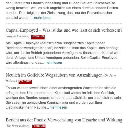
der Literatur zur Finanzbuchhaltung und zu den Steuern üblicherweise
wenig beachtet, weil es sich angeblich um einen durchlaufenden Posten
handelt. Dies folgt aus der Zielsetzung, dass nur der Endverbraucher
belastet werden...
mehr lesen
Capital-Employed – Was ist das und wie lässt es sich verbessern?
(Jörgen Erichsen)
Premium
Als Capital-Employed (deutsch etwa "eingesetztes Kapital" oder
"betriebsnotwendiges Kapital") bezeichnet man das Kapital, das benötigt
wird, um das im Betrieb gebundene Vermögen zu finanzieren. Kapital wird
durch Anlage- und Umlaufvermögen gebunden. Beim Capital-Employed
wird allerdings nur das...
mehr lesen
Neulich im Golfclub: Wegzaubern von Auszahlungen
(Dr. Peter
Hoberg)
Premium
Es war wieder soweit. Nach einer anstrengenden Woche trafen sich die
erfolgreichen Unternehmer der Kleinstadt wieder im örtlichen Golfclub,
weniger des Sportes wegen, sondern hauptsächlich, um unter sich zu sein.
Sie saßen im gemütlichen Kaminzimmer und wurden von Ihrer
Lieblingskellnerin Pauline...
mehr lesen
Bericht aus der Praxis: Verwechslung von Ursache und Wirkung
(Dr. Peter Hoberg)
Premium