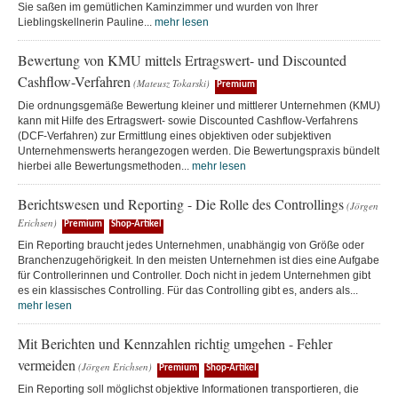
Sie saßen im gemütlichen Kaminzimmer und wurden von Ihrer
Lieblingskellnerin Pauline...
mehr lesen
Bewertung von KMU mittels Ertragswert- und Discounted
Cashflow-Verfahren
(Mateusz Tokarski)
Premium
Die ordnungsgemäße Bewertung kleiner und mittlerer Unternehmen (KMU)
kann mit Hilfe des Ertragswert- sowie Discounted Cashflow-Verfahrens
(DCF-Verfahren) zur Ermittlung eines objektiven oder subjektiven
Unternehmenswerts herangezogen werden. Die Bewertungspraxis bündelt
hierbei alle Bewertungsmethoden...
mehr lesen
Berichtswesen und Reporting - Die Rolle des Controllings
(Jörgen
Erichsen)
Premium
Shop-Artikel
Ein Reporting braucht jedes Unternehmen, unabhängig von Größe oder
Branchenzugehörigkeit. In den meisten Unternehmen ist dies eine Aufgabe
für Controllerinnen und Controller. Doch nicht in jedem Unternehmen gibt
es ein klassisches Controlling. Für das Controlling gibt es, anders als...
mehr lesen
Mit Berichten und Kennzahlen richtig umgehen - Fehler
vermeiden
(Jörgen Erichsen)
Premium
Shop-Artikel
Ein Reporting soll möglichst objektive Informationen transportieren, die