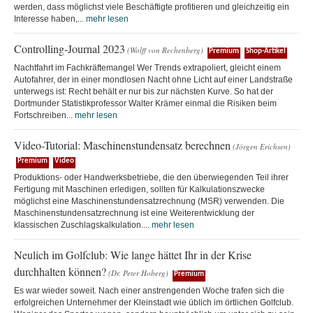
werden, dass möglichst viele Beschäftigte profitieren und gleichzeitig ein
Interesse haben,...
mehr lesen
Controlling-Journal 2023
(Wolff von Rechenberg)
Premium
Shop-Artikel
Nachtfahrt im Fachkräftemangel Wer Trends extrapoliert, gleicht einem
Autofahrer, der in einer mondlosen Nacht ohne Licht auf einer Landstraße
unterwegs ist: Recht behält er nur bis zur nächsten Kurve. So hat der
Dortmunder Statistikprofessor Walter Krämer einmal die Risiken beim
Fortschreiben...
mehr lesen
Video-Tutorial: Maschinenstundensatz berechnen
(Jörgen Erichsen)
Premium
Video
Produktions- oder Handwerksbetriebe, die den überwiegenden Teil ihrer
Fertigung mit Maschinen erledigen, sollten für Kalkulationszwecke
möglichst eine Maschinenstundensatzrechnung (MSR) verwenden. Die
Maschinenstundensatzrechnung ist eine Weiterentwicklung der
klassischen Zuschlagskalkulation....
mehr lesen
Neulich im Golfclub: Wie lange hättet Ihr in der Krise
durchhalten können?
(Dr. Peter Hoberg)
Premium
Es war wieder soweit. Nach einer anstrengenden Woche trafen sich die
erfolgreichen Unternehmer der Kleinstadt wie üblich im örtlichen Golfclub.