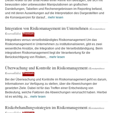
Dieser Artikel ist der dritte Artikel einer Reihe von Beiträgen, die sich mit
bewussten oder unbewussten Manipulationen an grafischen
Darstellungen, Tabellen und Rechenergebnissen im Reporting befasst,
und mit deren Auswirkungen auf die Interpretation des Dargestellten und
die Konsequenzen für darauf...
mehr lesen
Integration von Risikomanagement im Unternehmen
(Konstantinos
Kourouklidis)
Premium
Integratives versus verselbstständigtes Risikomanagement Um das
Risikomanagement in Unternehmen zu institutionalisieren, gibt es zwei
wesentliche Ansätze, die Integration und die Verselbstständigung. Beim
integrativen Risikomanagement liegt die Verantwortung für die
Berücksichtigung von Risiken,...
mehr lesen
Überwachung und Kontrolle im Risikomanagement
(Konstantinos
Kourouklidis)
Premium
Bei der Überwachung und Kontrolle im Risikomanagement geht es darum,
Informationen zur Verfügung zu stellen, über die Abweichungen der
gesetzten Ziele. Dabei ist für das Treffen einer Entscheidung von
Bedeutung, welche Faktoren die Abweichungen verursacht haben. Hierbei
ist es wichtig, zu...
mehr lesen
Risikobehandlungsstrategien im Risikomanagement
(Konstantinos
Kourouklidis)