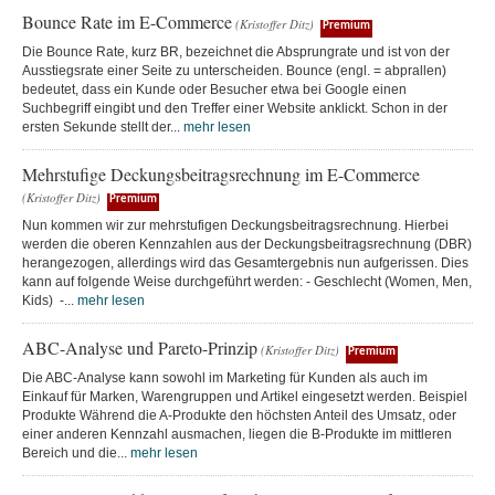
Bounce Rate im E-Commerce
(Kristoffer Ditz)
Premium
Die Bounce Rate, kurz BR, bezeichnet die Absprungrate und ist von der
Ausstiegsrate einer Seite zu unterscheiden. Bounce (engl. = abprallen)
bedeutet, dass ein Kunde oder Besucher etwa bei Google einen
Suchbegriff eingibt und den Treffer einer Website anklickt. Schon in der
ersten Sekunde stellt der...
mehr lesen
Mehrstufige Deckungsbeitragsrechnung im E-Commerce
(Kristoffer Ditz)
Premium
Nun kommen wir zur mehrstufigen Deckungsbeitragsrechnung. Hierbei
werden die oberen Kennzahlen aus der Deckungsbeitragsrechnung (DBR)
herangezogen, allerdings wird das Gesamtergebnis nun aufgerissen. Dies
kann auf folgende Weise durchgeführt werden: - Geschlecht (Women, Men,
Kids) -...
mehr lesen
ABC-Analyse und Pareto-Prinzip
(Kristoffer Ditz)
Premium
Die ABC-Analyse kann sowohl im Marketing für Kunden als auch im
Einkauf für Marken, Warengruppen und Artikel eingesetzt werden. Beispiel
Produkte Während die A-Produkte den höchsten Anteil des Umsatz, oder
einer anderen Kennzahl ausmachen, liegen die B-Produkte im mittleren
Bereich und die...
mehr lesen