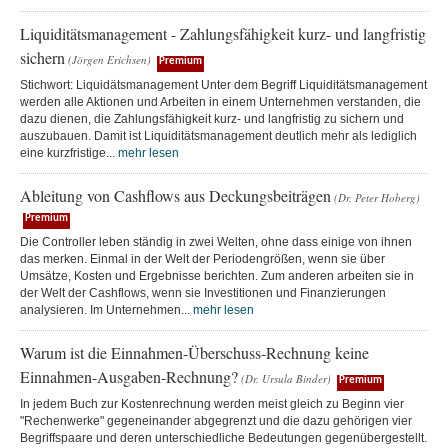
Liquiditätsmanagement - Zahlungsfähigkeit kurz- und langfristig
sichern
(Jörgen Erichsen)
Premium
Stichwort: Liquidätsmanagement Unter dem Begriff Liquiditätsmanagement
werden alle Aktionen und Arbeiten in einem Unternehmen verstanden, die
dazu dienen, die Zahlungsfähigkeit kurz- und langfristig zu sichern und
auszubauen. Damit ist Liquiditätsmanagement deutlich mehr als lediglich
eine kurzfristige...
mehr lesen
Ableitung von Cashflows aus Deckungsbeiträgen
(Dr. Peter Hoberg)
Premium
Die Controller leben ständig in zwei Welten, ohne dass einige von ihnen
das merken. Einmal in der Welt der Periodengrößen, wenn sie über
Umsätze, Kosten und Ergebnisse berichten. Zum anderen arbeiten sie in
der Welt der Cashflows, wenn sie Investitionen und Finanzierungen
analysieren. Im Unternehmen...
mehr lesen
Warum ist die Einnahmen-Überschuss-Rechnung keine
Einnahmen-Ausgaben-Rechnung?
(Dr. Ursula Binder)
Premium
In jedem Buch zur Kostenrechnung werden meist gleich zu Beginn vier
"Rechenwerke" gegeneinander abgegrenzt und die dazu gehörigen vier
Begriffspaare und deren unterschiedliche Bedeutungen gegenübergestellt.