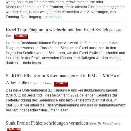
wenig Spielraum für Interpretationen, Missverständnisse oder
Manipulationen bieten. Ein Problem, das in diesem Zusammenhang gelöst
werden muss, ist das weitgehende Vermeiden von Verzerrungen, von
Framing. Der Umgang...
mehr lesen
Excel Tipp: Diagramm wechseln mit dem Excel-Switch
(Kristoffer
Ditz)
Premium
In einem Dashboard können Sie per Auswahl die Zahlen und auch das
Diagramm wechseln. Das können Sie auch in Excel umsetzen. In den
folgenden Schritte werden Sie lernen, wie der Excel-Switch funktioniert und
ihn direkt in der Praxis anwenden können. Ihre Kollegen werden es Ihnen
danken. ...
mehr lesen
StaRUG: Pflicht zum Krisenmanagement in KMU - Mit Excel-
Arbeitshilfe
(Jörgen Erichsen)
Premium
Das neue Unternehmensstabilisierungs- und –restrukturierungsgesetz
(StaRUG) ist Bestandteil des seit Anfang 2021 geltenden Gesetzes zur
Fortentwicklung des Sanierungs- und Insolvenzrechts (SanInsFoG). Im
StaRUG ist vor allem die Krisenfrüherkennung und das Krisenmanagement
bei haftungsbeschränkten...
mehr lesen
Sunk Profits: Fehlentscheidungen vermeiden
(Prof. Dr. Peter Hoberg)
Premium