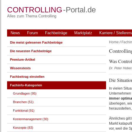
CONTROLLING
-Portal.de
Alles zum Thema Controlling
News
Forum
Fachbeiträge
Marktplatz
Karriere / Stellenm
Home
/
Fachin
Die meist gelesenen Fachbeiträge
Controllin
Die neuesten Fachbeiträge
Premium-Artikel
Was Control
Wissenstests
Dr. Peter Hober
Fachbeitrag einstellen
Die Situatio
Fachinfo-Kategorien
In vielen Situa
Unternehmen w
Grundlagen (95)
immer optima
Branchen (51)
überlegen, wie
herausstellen
Funktional (91)
Ähnliches gil
Kostenmanagement (30)
Markt katapult
Konzepte (83)
vor, weil die 