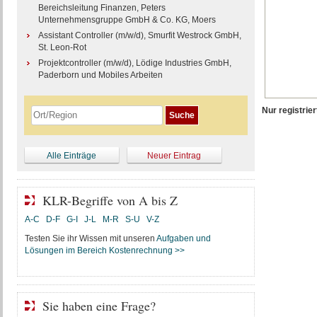
Bereichsleitung Finanzen, Peters
Unternehmensgruppe GmbH & Co. KG, Moers
Assistant Controller (m/w/d), Smurfit Westrock GmbH,
St. Leon-Rot
Projektcontroller (m/w/d), Lödige Industries GmbH,
Paderborn und Mobiles Arbeiten
Nur registri
Alle Einträge
Neuer Eintrag
KLR-Begriffe von A bis Z
A-C
D-F
G-I
J-L
M-R
S-U
V-Z
Testen Sie ihr Wissen mit unseren
Aufgaben und
Lösungen im Bereich Kostenrechnung >>
Sie haben eine Frage?