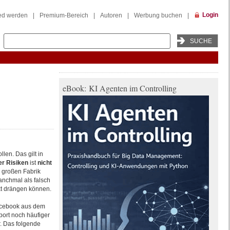
Login
ied werden
|
Premium-Bereich
|
Autoren
|
Werbung buchen
|
eBook: KI Agenten im Controlling
len. Das gilt in
r Risiken
ist
nicht
r großen Fabrik
anchmal als falsch
kt drängen können.
Facebook aus dem
port noch häufiger
r. Das folgende