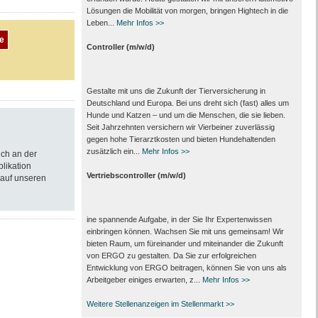
Lösungen die Mobilität von morgen, bringen Hightech in die
Leben...
Mehr Infos >>
Controller (m/w/d)
Gestalte mit uns die Zukunft der Tierversicherung in
Deutschland und Europa. Bei uns dreht sich (fast) alles um
Hunde und Katzen – und um die Menschen, die sie lieben.
Seit Jahrzehnten versichern wir Vierbeiner zuverlässig
gegen hohe Tierarztkosten und bieten Hundehaltenden
zusätzlich ein...
Mehr Infos >>
ich an der
blikation
Vertriebscontroller (m/w/d)
 auf unseren
ine spannende Aufgabe, in der Sie Ihr Expertenwissen
einbringen können. Wachsen Sie mit uns gemeinsam! Wir
bieten Raum, um füreinander und miteinander die Zukunft
von ERGO zu gestalten. Da Sie zur erfolgreichen
Entwicklung von ERGO beitragen, können Sie von uns als
Arbeitgeber einiges erwarten, z...
Mehr Infos >>
Weitere Stellenanzeigen im Stellenmarkt >>