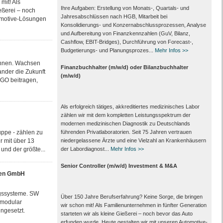
mit! Als
Ihre Aufgaben: Erstellung von Monats‑, Quartals‑ und
eßerei – noch
Jahresabschlüssen nach HGB, Mitarbeit bei
tomotive-Lösungen
Konsolidierungs‑ und Konzernabschlussprozessen, Analyse
und Aufbereitung von Finanzkennzahlen (GuV, Bilanz,
Cashflow, EBIT-Bridges), Durchführung von Forecast‑,
Budgetierungs‑ und Planungsprozes...
Mehr Infos >>
önnen. Wachsen
Finanzbuchhalter (m/w/d) oder Bilanzbuchhalter
nder die Zukunft
(m/w/d)
RGO beitragen,
Als erfolgreich tätiges, akkreditiertes medizinisches Labor
zählen wir mit dem kompletten Leistungs­spektrum der
modernen medizinischen Diagnostik zu Deutschlands
ppe - zählen zu
führenden Privat­laboratorien. Seit 75 Jahren vertrauen
r mit über 13
nieder­gelassene Ärzte und eine Vielzahl an Kranken­häusern
und der größte...
der Labor­diagnost...
Mehr Infos >>
Senior Controller (m/w/d) Investment & M&A
nen GmbH
ngssysteme. SW
Über 150 Jahre Berufserfahrung? Keine Sorge, die bringen
 modular
wir schon mit! Als Familienunternehmen in fünfter Generation
ngesetzt.
starteten wir als kleine Gießerei – noch bevor das Auto
erfunden wurde. Heute gestalten wir mit unseren Automotive-