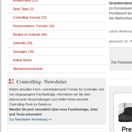
Arbeitsmarkt (21)
Grundstruktu
zu Konsequenze
Spar-Tipps (2)
Punktewurf pra
Controlling-Journal (23)
die Wahrschein
Finanzmathem. Formeln (15)
Letzte Änderun
Neulich im Golfclub (60)
Autor(en): Dr. 
Softskills (29)
Sonstiges (19)
Artikel-Serien
Für Premium-
Stichwortverzeichnis
Controlling- Newsletter
Neben aktuellen Fach- und Arbeitsmarkt-Trends für Controller und
neu eingegangene Fachbeiträge, informieren wir Sie über
interessante Veranstaltungen und stellen Ihnen einzelne
Controlling-Tools im Detail vor.
Werden Sie jetzt monatlich über
neue Fachbeiträge, Jobs
und Tools
informiert!
Zur Newsletter-Anmeldung >>