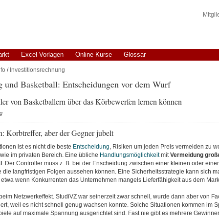
Mitgl
arkt
Excel-Vorlagen
Online-Kurse
Glossar
fo
/
Investitionsrechnung
g und Basketball: Entscheidungen vor dem Wurf
ler von Basketballern über das Körbewerfen lernen können
g
n: Korbtreffer, aber der Gegner jubelt
tionen ist es nicht die beste
Entscheidung
, Risiken um jeden Preis vermeiden zu wol
ie im privaten Bereich. Eine übliche
Handlungsmöglichkeit
mit
Vermeidung große
l
. Der Controller muss z. B. bei der Enscheidung zwischen einer kleinen oder eine
 die langfristigen Folgen aussehen können. Eine Sicherheitsstrategie kann sich m
, etwa wenn Konkurrenten das Unternehmen mangels Lieferfähigkeit aus dem Mar
t beim Netzwerkeffekt. StudiVZ war seinerzeit zwar schnell, wurde dann aber von 
iert, weil es nicht schnell genug wachsen konnte. Solche Situationen kommen im S
Spiele auf maximale Spannung ausgerichtet sind. Fast nie gibt es mehrere Gewinne