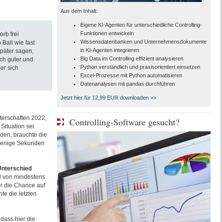
Aus dem Inhalt:
Eigene KI-Agenten für unterschiedliche Controlling-
Funktionen entwickeln
orb frei
Wissensdatenbanken und Unternehmensdokumente
 Ball wie fast
in KI-Agenten integrieren
später sagen,
Big Data im Controlling effizient analysieren
ich guter und
Python verständlich und praxisorientiert einsetzen
er sich
Excel-Prozesse mit Python automatisieren
Datenanalysen mit pandas durchführen
Jetzt hier für 12,99 EUR downloaden >>
terschaften 2022,
Controlling-Software gesucht?
Situation sei
en, brauchte die
 wenige Sekunden
Unterschied
nd von mindestens
r die Chance auf
te die letzten
dass hier die