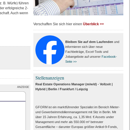
. B. Würfe) führen
der erfolgreiche 2-
nschaft. Auch wenn
Verschaffen Sie sich hier einen
Überblick >>
Bleiben Sie auf dem Laufenden
und
informieren sich über neue
Fachbeiträge, Excel-Tools und
Jobangebote auf unserer
Facebook-
Seite >>
Stellenanzeigen
Real Estate Operations Manager (m/w/d) - Vollzeit |
ANZEIGE
Hybrid | Berlin / Frankfurt / Leipzig
GFORM ist ein marktführender Spezialist im Bereich Mieter-
und Gewerbeimmobilienmanagement mit Sitz in Berlin. Mit
über 15 Jahren Erfahrung, ca. 1,35 Mrd. € Assets under
Management und mehr als 550.000 m² betreuter
Gesamtfläche – darunter Europas größter Artikel-9-Fonds,