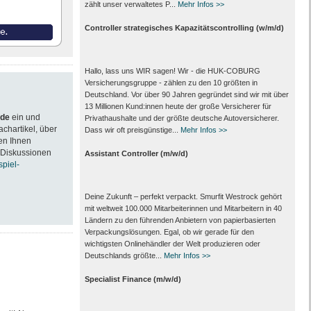
zählt unser verwaltetes P...
Mehr Infos >>
Controller strategisches Kapazitätscontrolling (w/m/d)
Hallo, lass uns WIR sagen! Wir - die HUK-COBURG
Versicherungsgruppe - zählen zu den 10 größten in
Deutschland. Vor über 90 Jahren gegründet sind wir mit über
13 Millionen Kund:innen heute der große Versicherer für
.de
ein und
Privathaushalte und der größte deutsche Autoversicherer.
achartikel, über
Dass wir oft preisgünstige...
Mehr Infos >>
en Ihnen
 Diskussionen
Assistant Controller (m/w/d)
spiel-
Deine Zukunft – perfekt verpackt. Smurfit Westrock gehört
mit weltweit 100.000 Mitarbeiter­innen und Mitarbeitern in 40
Ländern zu den führenden Anbietern von papier­basierten
Verpackungs­lösungen. Egal, ob wir gerade für den
wichtigsten Onlinehändler der Welt produzieren oder
Deutschlands größte...
Mehr Infos >>
Specialist Finance (m/w/d)