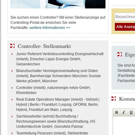
Sie suchen einen Controller? Mit einer Stellenanzeige auf
Controlling-Portal.de erreichen Sie viele
Fachkräfte.
weitere Informationen >>
Controller- Stellenmarkt
Eige
Junior Referent Vertriebscontrolling Energiewirtschaft
(m/w/d), Emscher Lippe Energie GmbH,
Gelsenkirchen
Sie sind A
Gestaltung
Bilanzbuchalter Vermögensverwaltung und Orden
(Fachbeitr
(m/w/d), Barmherzige Schwestern München Soziale
Fachportal
Werke gGmbH, München
Controller (m/w/d), naturenergie netze GmbH,
Rheinfelden
Kommen
Real Estate Operations Manager (m/w/d) - Vollzeit |
Hybrid | Berlin / Frankfurt / Leipzig, GFORM, Berlin,
Hybrid, Frankfurt am Main, Leipzig
Sachbearbeiter (w/m/d) Buchhaltung /
Rechnungswesen sowie Bilanzbuchhaltung, HS
Umformtechnik GmbH, Grünsfeld-Paimar
Teamleitung Finanzen (m/w/d), Stellvertreter