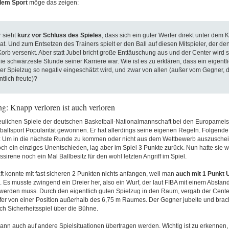
dem Sport
möge das zeigen:
 sieht
kurz vor Schluss des Spieles
, dass sich ein guter Werfer direkt unter dem K
at. Und zum Entsetzen des Trainers spielt er den Ball auf diesen Mitspieler, der den
orb versenkt. Aber statt Jubel bricht große Enttäuschung aus und der Center wird 
ie schwärzeste Stunde seiner Karriere war. Wie ist es zu erklären, dass ein eigentl
her Spielzug so negativ eingeschätzt wird, und zwar von allen (außer vom Gegner, d
tlich freute)?
g: Knapp verloren ist auch verloren
reulichen Spiele der deutschen Basketball-Nationalmannschaft bei den Europameis
ballsport Popularität gewonnen. Er hat allerdings seine eigenen Regeln. Folgende 
m in die nächste Runde zu kommen oder nicht aus dem Wettbewerb auszuscheid
ch ein einziges Unentschieden, lag aber im Spiel 3 Punkte zurück. Nun hatte sie
ssirene noch ein Mal Ballbesitz für den wohl letzten Angriff im Spiel.
t konnte mit fast sicheren 2 Punkten nichts anfangen, weil man
auch mit 1 Punkt 
. Es musste zwingend ein Dreier her, also ein Wurf, der laut FIBA mit einem Absta
t werden muss. Durch den eigentlich guten Spielzug in den Raum, vergab der Cente
fer von einer Position außerhalb des 6,75 m Raumes. Der Gegner jubelte und brach
h Sicherheitsspiel über die Bühne.
ann auch auf andere Spielsituationen übertragen werden. Wichtig ist zu erkennen, 