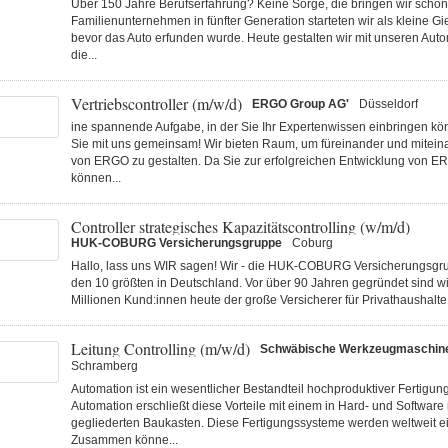
Über 150 Jahre Berufserfahrung? Keine Sorge, die bringen wir schon 
Familienunternehmen in fünfter Generation starteten wir als kleine Gi
bevor das Auto erfunden wurde. Heute gestalten wir mit unseren Au
die...
Vertriebscontroller (m/w/d)
ERGO Group AG'
Düsseldorf
ine spannende Aufgabe, in der Sie Ihr Expertenwissen einbringen k
Sie mit uns gemeinsam! Wir bieten Raum, um füreinander und miteina
von ERGO zu gestalten. Da Sie zur erfolgreichen Entwicklung von E
können...
Controller strategisches Kapazitätscontrolling (w/m/d)
HUK-COBURG Versicherungsgruppe
Coburg
Hallo, lass uns WIR sagen! Wir - die HUK-COBURG Versicherungsgru
den 10 größten in Deutschland. Vor über 90 Jahren gegründet sind wi
Millionen Kund:innen heute der große Versicherer für Privathaushalte 
Leitung Controlling (m/w/d)
Schwäbische Werkzeugmaschi
Schramberg
Automation ist ein wesentlicher Bestandteil hochproduktiver Fertigu
Automation erschließt diese Vorteile mit einem in Hard- und Software
gegliederten Baukasten. Diese Fertigungs­systeme werden weltweit ei
Zusammen könne...