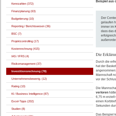
Beispiel aus 
Kennzahlen (372)
Finanzplanung (63)
Der Center
Budgetierung (10)
gelaufen h
Reporting / Berichtswesen (36)
immer im K
dass das d
BSC (7)
erfolgreic
außerorden
Projektcontrolling (17)
Kostenrechnung (415)
Die Erklärun
IAS / IFRS (4)
Durch die erf
Risikomanagement (37)
hat der Basket
angenommen: U
Investitionsrechnung (78)
Mannschaft no
Unternehmensbewertg. (12)
vor der Schlus
Rating (10)
Die Mannschaf
verloren
hätte
KI / Business Intelligence (87)
6,75 m erziel
einen Korbtref
Excel-Tipps (202)
Sekunden durc
Studien (8)
Das Beispiel k