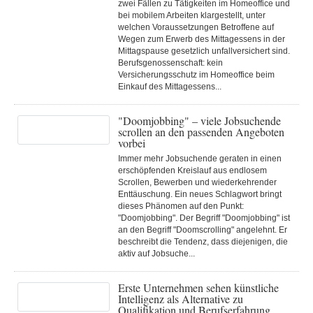
zwei Fällen zu Tätigkeiten im Homeoffice und
bei mobilem Arbeiten klargestellt, unter
welchen Voraussetzungen Betroffene auf
Wegen zum Erwerb des Mittagessens in der
Mittagspause gesetzlich unfallversichert sind.
Berufsgenossenschaft: kein
Versicherungsschutz im Homeoffice beim
Einkauf des Mittagessens...
"Doomjobbing" – viele Jobsuchende
scrollen an den passenden Angeboten
vorbei
Immer mehr Jobsuchende geraten in einen
erschöpfenden Kreislauf aus endlosem
Scrollen, Bewerben und wiederkehrender
Enttäuschung. Ein neues Schlagwort bringt
dieses Phänomen auf den Punkt:
"Doomjobbing". Der Begriff "Doomjobbing" ist
an den Begriff "Doomscrolling" angelehnt. Er
beschreibt die Tendenz, dass diejenigen, die
aktiv auf Jobsuche...
Erste Unternehmen sehen künstliche
Intelligenz als Alternative zu
Qualifikation und Berufserfahrung