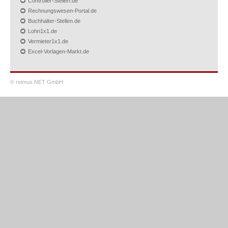
Controller-Stellen.de
Rechnungswesen-Portal.de
Buchhalter-Stellen.de
Lohn1x1.de
Vermieter1x1.de
Excel-Vorlagen-Markt.de
© reimus.NET GmbH