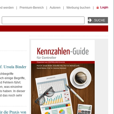
Login
ied werden
|
Premium-Bereich
|
Autoren
|
Werbung buchen
|
f. Ursula Binder
chbegriffe
och einige Begriffe,
 Fehlern führt.
ren, was einzelne
s haben. In dieser
nd das noch sehr
r die Praxis von