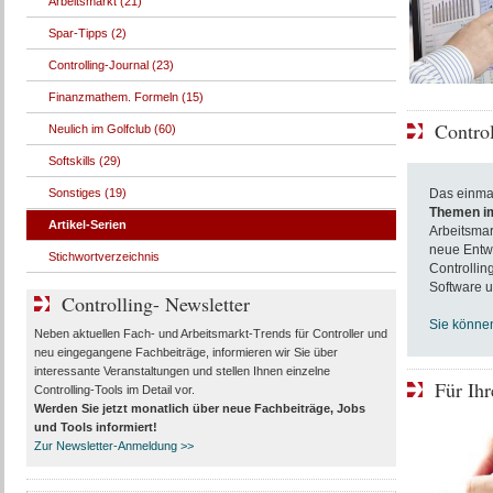
Arbeitsmarkt (21)
Spar-Tipps (2)
Controlling-Journal (23)
Finanzmathem. Formeln (15)
Control
Neulich im Golfclub (60)
Softskills (29)
Sonstiges (19)
Das einmal
Themen im
Artikel-Serien
Arbeitsmar
neue Entwi
Stichwortverzeichnis
Controllin
Software u
Controlling- Newsletter
Sie können
Neben aktuellen Fach- und Arbeitsmarkt-Trends für Controller und
neu eingegangene Fachbeiträge, informieren wir Sie über
interessante Veranstaltungen und stellen Ihnen einzelne
Für Ih
Controlling-Tools im Detail vor.
Werden Sie jetzt monatlich über
neue Fachbeiträge, Jobs
und Tools
informiert!
Zur Newsletter-Anmeldung >>