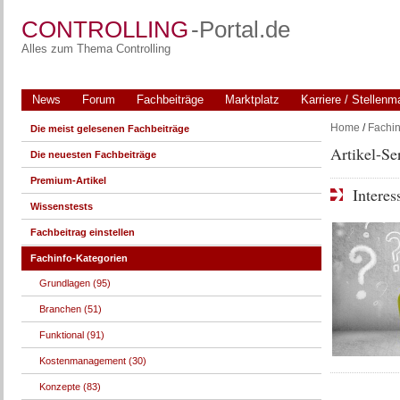
CONTROLLING
-Portal.de
Alles zum Thema Controlling
News
Forum
Fachbeiträge
Marktplatz
Karriere / Stellenm
Home
/
Fachin
Die meist gelesenen Fachbeiträge
Artikel-Se
Die neuesten Fachbeiträge
Premium-Artikel
Interes
Wissenstests
Fachbeitrag einstellen
Fachinfo-Kategorien
Grundlagen (95)
Branchen (51)
Funktional (91)
Kostenmanagement (30)
Konzepte (83)