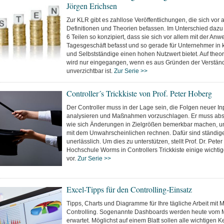
Jörgen Erichsen
Zur KLR gibt es zahllose Veröffentlichungen, die sich vor a
Definitionen und Theorien befassen. Im Unterschied dazu 
6 Teilen so konzipiert, dass sie sich vor allem mit der Anw
Tagesgeschäft befasst und so gerade für Unternehmer in 
und Selbstständige einen hohen Nutzwert bietet. Auf theo
wird nur eingegangen, wenn es aus Gründen der Verständ
unverzichtbar ist.
Zur Serie >>
Controller´s Trickkiste von Prof. Peter Hoberg
Der Controller muss in der Lage sein, die Folgen neuer In
analysieren und Maßnahmen vorzuschlagen. Er muss abs
wie sich Änderungen in Zielgrößen bemerkbar machen, un
mit dem Unwahrscheinlichen rechnen. Dafür sind ständig
unerlässlich. Um dies zu unterstützen, stellt Prof. Dr. Pet
Hochschule Worms in Controllers Trickkiste einige wicht
vor.
Zur Serie >>
Excel-Tipps für den Controlling-Einsatz
Tipps, Charts und Diagramme für Ihre tägliche Arbeit mit M
Controlling. Sogenannte Dashboards werden heute vom
erwartet. Möglichst auf einem Blatt sollen alle wichtigen 