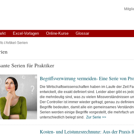
Mitgl
arkt
Excel-Vorlagen
Online-Kurse
Glossar
fo
/
Artikel-Serien
rien
sante Serien für Praktiker
Begriffsverwirrung vermeiden- Eine Serie von Pro
Die Wirtschaftswissenschaften haben im Laufe der Zeit Fa
entwickelt, die exakt definiert sind. Leider aber gibt es jed
die mehrdeutig sind, was zu vielen Missverständnissen und
Der Controller ist immer wieder gefragt, genau zu definie
Begriffe bedeuten, damit alle ein gemeinsames Verständni
Serien werden einige Begriffe vorgestellt, die mehrfach u
unterschiedlich belegt sind.
Zur Serie >>
Kosten- und Leistungsrechnung: Aus der Praxis fü