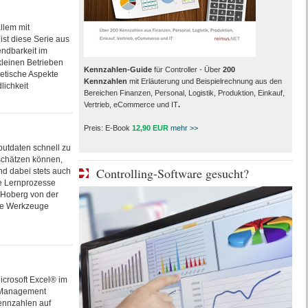
llem mit
ist diese Serie aus
endbarkeit im
kleinen Betrieben
Kennzahlen-Guide
für Controller - Über
200
retische Aspekte
Kennzahlen
mit Erläuterung und Beispielrechnung aus den
lichkeit
Bereichen Finanzen, Personal, Logistik, Produktion, Einkauf,
Vertrieb, eCommerce und IT
.
Preis: E-Book
12,90 EUR
mehr >>
putdaten schnell zu
chätzen können,
Controlling-Software gesucht?
d dabei stets auch
e Lernprozesse
er Hoberg von der
ige Werkzeuge
icrosoft Excel® im
 Management
Kennzahlen auf