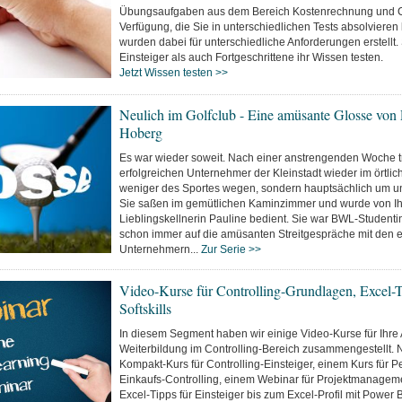
Übungsaufgaben aus dem Bereich Kostenrechnung und Co
Verfügung, die Sie in unterschiedlichen Tests absolvieren
wurden dabei für unterschiedliche Anforderungen erstell
Einsteiger als auch Fortgeschrittene ihr Wissen testen.
Jetzt Wissen testen >>
Neulich im Golfclub - Eine amüsante Glosse von P
Hoberg
Es war wieder soweit. Nach einer anstrengenden Woche tr
erfolgreichen Unternehmer der Kleinstadt wieder im örtlic
weniger des Sportes wegen, sondern hauptsächlich um unt
Sie saßen im gemütlichen Kaminzimmer und wurde von Ih
Lieblingskellnerin Pauline bedient. Sie war BWL-Studentin
schon immer auf die amüsanten Streitgespräche mit den 
Unternehmern...
Zur Serie >>
Video-Kurse für Controlling-Grundlagen, Excel-
Softskills
In diesem Segment haben wir einige Video-Kurse für Ihre
Weiterbildung im Controlling-Bereich zusammengestellt.
Kompakt-Kurs für Controlling-Einsteiger, einem Kurs für P
Einkaufs-Controlling, einem Webinar für Projektmanageme
Excel-Tipps für Einsteiger bis zum Excel-Profil mit Power B