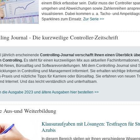
einem Blick erfassbar sein. Dafür muss der Controller spa
umgehen und Abweichungen sowie Zahlenreihen anspre
visualisieren. Dabei kommen u. a. Tacho- und Ampeldia
Sparklines zum Einsatz.
Zur Serie >>
ling Journal - Die kurzweilige Controller-Zeitschrift
 jährlich erscheinende
Controlling-Journal verschafft Ihnen einen Überblick übe
 Controlling.
Es
steht für einen kurzweiligen Mix aus aktuellen Fachinformationen,
kt-News, Büroalltag und Softwarevorstellungen. Mit dem Controlling-Journal sind S
cklungen in Controlling und Management informiert. Sie erhalten wichtige Informat
g-Praxis und nützliche Tipps für Karriere oder Büroalltag. Sie erfahren von neuen T
nd Internet. Und das leicht verständlich und unterhaltsam.
 die Ausgabe 2023 und ältere Ausgaben hier bestellen >>
re Aus-und Weiterbildung
Klausuraufgaben mit Lösungen: Testfragen für S
Azubis
In diesem Bereich stellen wir Ihnen verschiedene Wissens