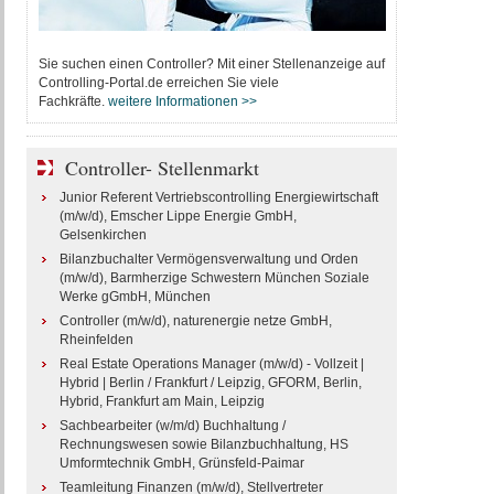
Sie suchen einen Controller? Mit einer Stellenanzeige auf
Controlling-Portal.de erreichen Sie viele
Fachkräfte.
weitere Informationen >>
Controller- Stellenmarkt
Junior Referent Vertriebscontrolling Energiewirtschaft
(m/w/d), Emscher Lippe Energie GmbH,
Gelsenkirchen
Bilanzbuchalter Vermögensverwaltung und Orden
(m/w/d), Barmherzige Schwestern München Soziale
Werke gGmbH, München
Controller (m/w/d), naturenergie netze GmbH,
Rheinfelden
Real Estate Operations Manager (m/w/d) - Vollzeit |
Hybrid | Berlin / Frankfurt / Leipzig, GFORM, Berlin,
Hybrid, Frankfurt am Main, Leipzig
Sachbearbeiter (w/m/d) Buchhaltung /
Rechnungswesen sowie Bilanzbuchhaltung, HS
Umformtechnik GmbH, Grünsfeld-Paimar
Teamleitung Finanzen (m/w/d), Stellvertreter