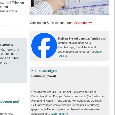
rsam mit Tabellen
chend
gramme sowie
Verschaffen Sie sich hier einen
Überblick >>
Bleiben Sie auf dem Laufenden
und
informieren sich über neue
r aktuelle
Fachbeiträge, Excel-Tools und
 Karriere- und
Jobangebote auf unserer
Facebook-
ie stets über
Seite >>
ionen für Ihre
rends in
Stellenanzeigen
Controller (m/w/d)
Gestalte mit uns die Zukunft der Tierversicherung in
Deutschland und Europa. Bei uns dreht sich (fast) alles um
tudenten und
Hunde und Katzen – und um die Menschen, die sie lieben.
Seit Jahrzehnten versichern wir Vierbeiner zuverlässig
gegen hohe Tierarztkosten und bieten Hundehaltenden
tests bzw.
zusätzlich ein...
Mehr Infos >>