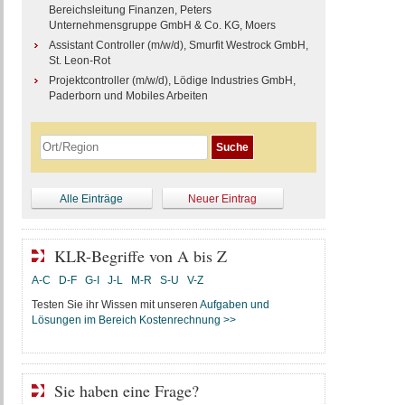
Bereichsleitung Finanzen, Peters
Unternehmensgruppe GmbH & Co. KG, Moers
Assistant Controller (m/w/d), Smurfit Westrock GmbH,
St. Leon-Rot
Projektcontroller (m/w/d), Lödige Industries GmbH,
Paderborn und Mobiles Arbeiten
Alle Einträge
Neuer Eintrag
KLR-Begriffe von A bis Z
A-C
D-F
G-I
J-L
M-R
S-U
V-Z
Testen Sie ihr Wissen mit unseren
Aufgaben und
Lösungen im Bereich Kostenrechnung >>
Sie haben eine Frage?