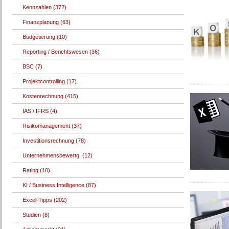
Kennzahlen (372)
Finanzplanung (63)
Budgetierung (10)
Reporting / Berichtswesen (36)
BSC (7)
Projektcontrolling (17)
Kostenrechnung (415)
IAS / IFRS (4)
Risikomanagement (37)
Investitionsrechnung (78)
Unternehmensbewertg. (12)
Rating (10)
KI / Business Intelligence (87)
Excel-Tipps (202)
Studien (8)