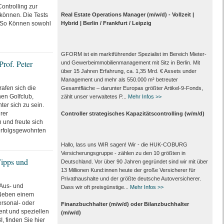
ntrolling zur
 können. Die Tests
Real Estate Operations Manager (m/w/d) - Vollzeit |
t. So Können sowohl
Hybrid | Berlin / Frankfurt / Leipzig
GFORM ist ein marktführender Spezialist im Bereich Mieter-
rof. Peter
und Gewerbeimmobilienmanagement mit Sitz in Berlin. Mit
über 15 Jahren Erfahrung, ca. 1,35 Mrd. € Assets under
Management und mehr als 550.000 m² betreuter
afen sich die
Gesamtfläche – darunter Europas größter Artikel-9-Fonds,
hen Golfclub,
zählt unser verwaltetes P...
Mehr Infos >>
er sich zu sein.
rer
Controller strategisches Kapazitätscontrolling (w/m/d)
 und freute sich
erfolgsgewohnten
Hallo, lass uns WIR sagen! Wir - die HUK-COBURG
Versicherungsgruppe - zählen zu den 10 größten in
Tipps und
Deutschland. Vor über 90 Jahren gegründet sind wir mit über
13 Millionen Kund:innen heute der große Versicherer für
Privathaushalte und der größte deutsche Autoversicherer.
 Aus- und
Dass wir oft preisgünstige...
Mehr Infos >>
 Neben einem
ersonal- oder
Finanzbuchhalter (m/w/d) oder Bilanzbuchhalter
nt und speziellen
(m/w/d)
I, finden Sie hier