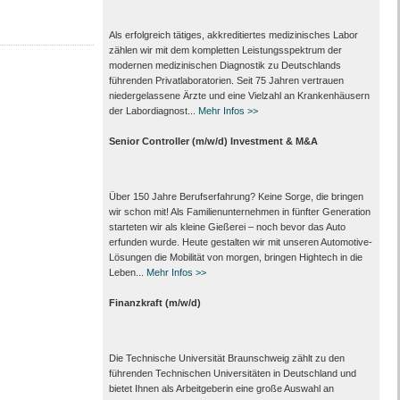
Als erfolgreich tätiges, akkreditiertes medizinisches Labor
zählen wir mit dem kompletten Leistungs­spektrum der
modernen medizinischen Diagnostik zu Deutschlands
führenden Privat­laboratorien. Seit 75 Jahren vertrauen
nieder­gelassene Ärzte und eine Vielzahl an Kranken­häusern
der Labor­diagnost...
Mehr Infos >>
Senior Controller (m/w/d) Investment & M&A
Über 150 Jahre Berufserfahrung? Keine Sorge, die bringen
wir schon mit! Als Familienunternehmen in fünfter Generation
starteten wir als kleine Gießerei – noch bevor das Auto
erfunden wurde. Heute gestalten wir mit unseren Automotive-
Lösungen die Mobilität von morgen, bringen Hightech in die
Leben...
Mehr Infos >>
Finanzkraft (m/w/d)
Die Technische Universität Braunschweig zählt zu den
führenden Technischen Universitäten in Deutschland und
bietet Ihnen als Arbeit­geberin eine große Auswahl an