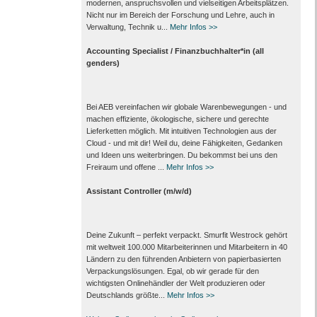
modernen, anspruchsvollen und vielseitigen Arbeits­plätzen.
Nicht nur im Bereich der Forschung und Lehre, auch in
Verwaltung, Technik u...
Mehr Infos >>
Accounting Specialist / Finanzbuchhalter*in (all
genders)
Bei AEB vereinfachen wir globale Warenbewegungen - und
machen effiziente, ökologische, sichere und gerechte
Lieferketten möglich. Mit intuitiven Technologien aus der
Cloud - und mit dir! Weil du, deine Fähigkeiten, Gedanken
und Ideen uns weiterbringen. Du bekommst bei uns den
Freiraum und offene ...
Mehr Infos >>
Assistant Controller (m/w/d)
Deine Zukunft – perfekt verpackt. Smurfit Westrock gehört
mit weltweit 100.000 Mitarbeiter­innen und Mitarbeitern in 40
Ländern zu den führenden Anbietern von papier­basierten
Verpackungs­lösungen. Egal, ob wir gerade für den
wichtigsten Onlinehändler der Welt produzieren oder
Deutschlands größte...
Mehr Infos >>