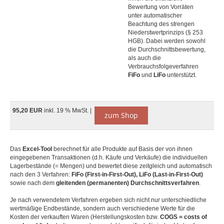
Bewertung von Vorräten
unter automatischer
Beachtung des strengen
Niederstwertprinzips (§ 253
HGB). Dabei werden sowohl
die Durchschnittsbewertung,
als auch die
Verbrauchsfolgeverfahren
FiFo
und
LiFo
unterstützt.
95,20 EUR
inkl. 19 % MwSt. |
zum Shop
Das
Excel-Tool
berechnet für alle Produkte auf Basis der von ihnen
eingegebenen Transaktionen (d.h. Käufe und Verkäufe) die individuellen
Lagerbestände (= Mengen) und bewertet diese zeitgleich und automatisch
nach den 3 Verfahren:
FiFo (First-in-First-Out), LiFo (Last-in-First-Out)
sowie nach dem
gleitenden (permanenten) Durchschnittsverfahren
.
Je nach verwendetem Verfahren ergeben sich nicht nur unterschiedliche
wertmäßige Endbestände, sondern auch verschiedene Werte für die
Kosten der verkauften Waren (Herstellungskosten bzw.
COGS = costs of