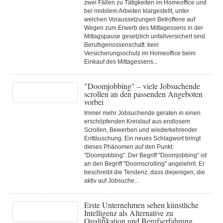
zwei Fällen zu Tätigkeiten im Homeoffice und
bei mobilem Arbeiten klargestellt, unter
welchen Voraussetzungen Betroffene auf
Wegen zum Erwerb des Mittagessens in der
Mittagspause gesetzlich unfallversichert sind.
Berufsgenossenschaft: kein
Versicherungsschutz im Homeoffice beim
Einkauf des Mittagessens...
"Doomjobbing" – viele Jobsuchende
scrollen an den passenden Angeboten
vorbei
Immer mehr Jobsuchende geraten in einen
erschöpfenden Kreislauf aus endlosem
Scrollen, Bewerben und wiederkehrender
Enttäuschung. Ein neues Schlagwort bringt
dieses Phänomen auf den Punkt:
"Doomjobbing". Der Begriff "Doomjobbing" ist
an den Begriff "Doomscrolling" angelehnt. Er
beschreibt die Tendenz, dass diejenigen, die
aktiv auf Jobsuche...
Erste Unternehmen sehen künstliche
Intelligenz als Alternative zu
Qualifikation und Berufserfahrung