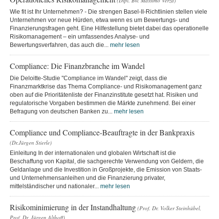
(Dipl. Bw. Massimo Verza)
Wie fit ist Ihr Unternehmen? - Die strengen Basel-II-Richtlinien stellen viele
Unternehmen vor neue Hürden, etwa wenn es um Bewertungs- und
Finanzierungsfragen geht. Eine Hilfestellung bietet dabei das operationelle
Risikomanagement – ein umfassendes Analyse- und
Bewertungsverfahren, das auch die...
mehr lesen
Compliance: Die Finanzbranche im Wandel
Die Deloitte-Studie "Compliance im Wandel" zeigt, dass die
Finanzmarktkrise das Thema Compliance- und Risikomanagement ganz
oben auf die Prioritätenliste der Finanzinstitute gesetzt hat. Risiken und
regulatorische Vorgaben bestimmen die Märkte zunehmend. Bei einer
Befragung von deutschen Banken zu...
mehr lesen
Compliance und Compliance-Beauftragte in der Bankpraxis
(Dr.Jürgen Stierle)
Einleitung In der internationalen und globalen Wirtschaft ist die
Beschaffung von Kapital, die sachgerechte Verwendung von Geldern, die
Geldanlage und die Investition in Großprojekte, die Emission von Staats-
und Unternehmensanleihen und die Finanzierung privater,
mittelständischer und nationaler...
mehr lesen
Risikominimierung in der Instandhaltung
(Prof. Dr. Volker Steinhübel,
Prof. Dr. Jürgen Althoff)