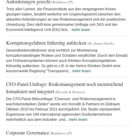
Anforderungen gerecht
(Redaktion CP)
Trotz aller Lehren, die Finanzinstitute aus den vergangenen Krisen
gezogen haben, besteht weiterhin ein Ungleichgewicht zwischen den
aktuellen Anforderungen an das Risikomanagement und der praktischen
Umsetzung. Dies stellt eine gemeinsame Umfrage von SAS und der
Economist Intelligence Unit (EIU) fest....
mehr lesen
Korruptionsgefahren frühzeitig aufdecken
(Dr. Jürgen Stierle)
Gesundheitsinstitutionen sind rechtlich zur Minimierung
korruptionsbedingter Risiken und Schäden verpflichtet. Durch den Einsatz
von Frühwarnsystemen können auch Kliniken Korruptionsgefahren
frühzeitig aufdecken. So gibt es z.B. in der Helios Kliniken GmbH eine
konzernweite Regelung "Transparenz...
mehr lesen
CFO-Panel-Umfrage: Risikomanagement noch unzureichend
formalisiert und integriert
(Horváth & Partners)
Die CFO-Panel Blitzumfrage "Chancen- und Risikomanagement in
wachstumsstarken Zeiten" wurde von Horváth & Partners im Zeitraum
Oktober 2010 bis Februar 2011 durchgeführt. Die Studie repräsentiert
Ergebnisse von 189 international agierenden Großunternehmen
mehrheitlich aus dem Industrie- und...
mehr lesen
Corporate Governance
(Redaktion CP)