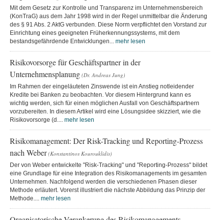
Mit dem Gesetz zur Kontrolle und Transparenz im Unternehmensbereich
(KonTraG) aus dem Jahr 1998 wird in der Regel unmittelbar die Änderung
des § 91 Abs. 2 AktG verbunden. Diese Norm verpflichtet den Vorstand zur
Einrichtung eines geeigneten Früherkennungssystems, mit dem
bestandsgefährdende Entwicklungen...
mehr lesen
Risikovorsorge für Geschäftspartner in der
Unternehmensplanung
(Dr. Andreas Jung)
Im Rahmen der eingeläuteten Zinswende ist ein Anstieg notleidender
Kredite bei Banken zu beobachten. Vor diesem Hintergrund kann es
wichtig werden, sich für einen möglichen Ausfall von Geschäftspartnern
vorzubereiten. In diesem Artikel wird eine Lösungsidee skizziert, wie die
Risikovorsorge (d....
mehr lesen
Risikomanagement: Der Risk-Tracking und Reporting-Prozess
nach Weber
(Konstantinos Kourouklidis)
Der von Weber entwickelte "Risk-Tracking" und "Reporting-Prozess" bildet
eine Grundlage für eine Integration des Risikomanagements im gesamten
Unternehmen. Nachfolgend werden die verschiedenen Phasen dieser
Methode erläutert. Vorerst illustriert die nächste Abbildung das Prinzip der
Methode....
mehr lesen
Organisatorische Verankerung des Risikomanagements