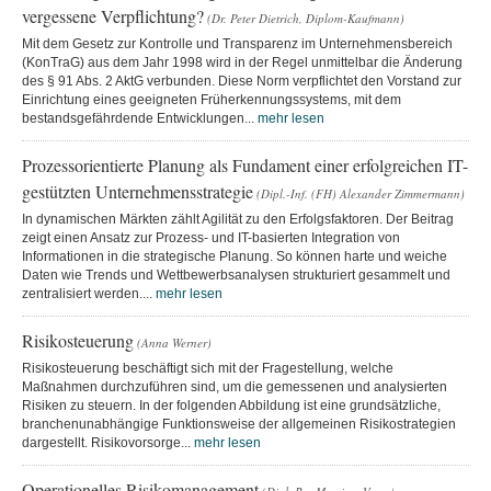
vergessene Verpflichtung?
(Dr. Peter Dietrich, Diplom-Kaufmann)
Mit dem Gesetz zur Kontrolle und Transparenz im Unternehmensbereich
(KonTraG) aus dem Jahr 1998 wird in der Regel unmittelbar die Änderung
des § 91 Abs. 2 AktG verbunden. Diese Norm verpflichtet den Vorstand zur
Einrichtung eines geeigneten Früherkennungssystems, mit dem
bestandsgefährdende Entwicklungen...
mehr lesen
Prozessorientierte Planung als Fundament einer erfolgreichen IT-
gestützten Unternehmensstrategie
(Dipl.-Inf. (FH) Alexander Zimmermann)
In dynamischen Märkten zählt Agilität zu den Erfolgsfaktoren. Der Beitrag
zeigt einen Ansatz zur Prozess- und IT-basierten Integration von
Informationen in die strategische Planung. So können harte und weiche
Daten wie Trends und Wettbewerbsanalysen strukturiert gesammelt und
zentralisiert werden....
mehr lesen
Risikosteuerung
(Anna Werner)
Risikosteuerung beschäftigt sich mit der Fragestellung, welche
Maßnahmen durchzuführen sind, um die gemessenen und analysierten
Risiken zu steuern. In der folgenden Abbildung ist eine grundsätzliche,
branchenunabhängige Funktionsweise der allgemeinen Risikostrategien
dargestellt. Risikovorsorge...
mehr lesen
Operationelles Risikomanagement