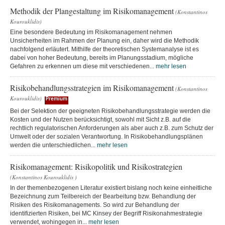
Methodik der Plangestaltung im Risikomanagement
(Konstantinos
Kourouklidis)
Eine besondere Bedeutung im Risikomanagement nehmen
Unsicherheiten im Rahmen der Planung ein, daher wird die Methodik
nachfolgend erläutert. Mithilfe der theoretischen Systemanalyse ist es
dabei von hoher Bedeutung, bereits im Planungsstadium, mögliche
Gefahren zu erkennen um diese mit verschiedenen...
mehr lesen
Risikobehandlungsstrategien im Risikomanagement
(Konstantinos
Kourouklidis)
Premium
Bei der Selektion der geeigneten Risikobehandlungsstrategie werden die
Kosten und der Nutzen berücksichtigt, sowohl mit Sicht z.B. auf die
rechtlich regulatorischen Anforderungen als aber auch z.B. zum Schutz der
Umwelt oder der sozialen Verantwortung. In Risikobehandlungsplänen
werden die unterschiedlichen...
mehr lesen
Risikomanagement: Risikopolitik und Risikostrategien
(Konstantinos Kourouklidis )
In der themenbezogenen Literatur existiert bislang noch keine einheitliche
Bezeichnung zum Teilbereich der Bearbeitung bzw. Behandlung der
Risiken des Risikomanagements. So wird zur Behandlung der
identifizierten Risiken, bei MC Kinsey der Begriff Risikonahmestrategie
verwendet, wohingegen in...
mehr lesen