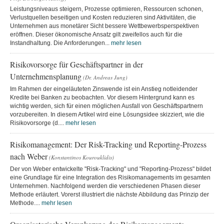
Leistungsniveaus steigern, Prozesse optimieren, Ressourcen schonen,
Verlustquellen beseitigen und Kosten reduzieren sind Aktivitäten, die
Unternehmen aus monetärer Sicht bessere Wettbewerbsperspektiven
eröffnen. Dieser ökonomische Ansatz gilt zweifellos auch für die
Instandhaltung. Die Anforderungen...
mehr lesen
Risikovorsorge für Geschäftspartner in der
Unternehmensplanung
(Dr. Andreas Jung)
Im Rahmen der eingeläuteten Zinswende ist ein Anstieg notleidender
Kredite bei Banken zu beobachten. Vor diesem Hintergrund kann es
wichtig werden, sich für einen möglichen Ausfall von Geschäftspartnern
vorzubereiten. In diesem Artikel wird eine Lösungsidee skizziert, wie die
Risikovorsorge (d....
mehr lesen
Risikomanagement: Der Risk-Tracking und Reporting-Prozess
nach Weber
(Konstantinos Kourouklidis)
Der von Weber entwickelte "Risk-Tracking" und "Reporting-Prozess" bildet
eine Grundlage für eine Integration des Risikomanagements im gesamten
Unternehmen. Nachfolgend werden die verschiedenen Phasen dieser
Methode erläutert. Vorerst illustriert die nächste Abbildung das Prinzip der
Methode....
mehr lesen