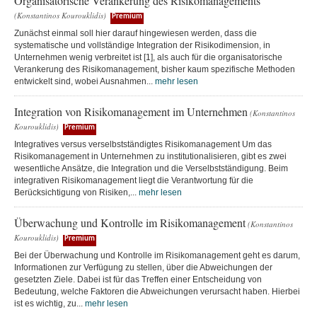
Organisatorische Verankerung des Risikomanagements
(Konstantinos Kourouklidis)
Premium
Zunächst einmal soll hier darauf hingewiesen werden, dass die
systematische und vollständige Integration der Risikodimension, in
Unternehmen wenig verbreitet ist [1], als auch für die organisatorische
Verankerung des Risikomanagement, bisher kaum spezifische Methoden
entwickelt sind, wobei Ausnahmen...
mehr lesen
Integration von Risikomanagement im Unternehmen
(Konstantinos
Kourouklidis)
Premium
Integratives versus verselbstständigtes Risikomanagement Um das
Risikomanagement in Unternehmen zu institutionalisieren, gibt es zwei
wesentliche Ansätze, die Integration und die Verselbstständigung. Beim
integrativen Risikomanagement liegt die Verantwortung für die
Berücksichtigung von Risiken,...
mehr lesen
Überwachung und Kontrolle im Risikomanagement
(Konstantinos
Kourouklidis)
Premium
Bei der Überwachung und Kontrolle im Risikomanagement geht es darum,
Informationen zur Verfügung zu stellen, über die Abweichungen der
gesetzten Ziele. Dabei ist für das Treffen einer Entscheidung von
Bedeutung, welche Faktoren die Abweichungen verursacht haben. Hierbei
ist es wichtig, zu...
mehr lesen