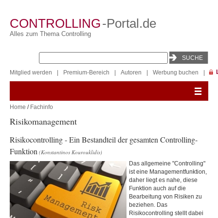
CONTROLLING
-Portal.de
Alles zum Thema Controlling
Mitglied werden
|
Premium-Bereich
|
Autoren
|
Werbung buchen
|
Home
/
Fachinfo
Risikomanagement
Risikocontrolling - Ein Bestandteil der gesamten Controlling-
Funktion
(Konstantinos Kourouklidis)
Das allgemeine "Controlling"
ist eine Managementfunktion,
daher liegt es nahe, diese
Funktion auch auf die
Bearbeitung von Risiken zu
beziehen. Das
Risikocontrolling stellt dabei