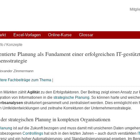
Mitgl
arkt
Excel-Vorlagen
Online-Kurse
Glossar
fo
/
Konzepte
entierte Planung als Fundament einer erfolgreichen IT-gestütz
ensstrategie
 Alexander Zimmermann
tere Fachbeiträge zum Thema
|
n Märkten zählt
Agilität
zu den Erfolgsfaktoren. Der Beitrag zeigt einen Ansatz zur 
gration von Informationen in die
strategische Planung
. So können harte und weiche
rbsanalysen
strukturiert gesammelt und zentralisiert werden. Dies ermöglicht ein 
 Umfeldentwicklungen und zeitnahe Korrekturen der Unternehmensstrategie.
 der strategischen Planung in komplexen Organisationen
Planung
ist auf die Zukunft bezogen und muss damit mit unsicheren Daten umgehen
tsbezogenen
Controllings
hat sich in den letzten Jahren – auch durch verstärkten
I
enz und ein hoher Automatisierungs- und Standardisierungsgrad ergeben. Im Bere