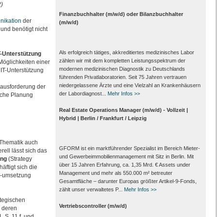
)
Finanzbuchhalter (m/w/d) oder Bilanzbuchhalter
ikation
der
(m/w/d)
 und benötigt nicht
Als erfolgreich tätiges, akkreditiertes medizinisches Labor
T-Unterstützung
zählen wir mit dem kompletten Leistungs­spektrum der
Möglichkeiten einer
modernen medizinischen Diagnostik zu Deutschlands
IT-Unterstützung
führenden Privat­laboratorien. Seit 75 Jahren vertrauen
nieder­gelassene Ärzte und eine Vielzahl an Kranken­häusern
rausforderung der
der Labor­diagnost...
Mehr Infos >>
ische Planung
Real Estate Operations Manager (m/w/d) - Vollzeit |
Hybrid | Berlin / Frankfurt / Leipzig
 Thematik auch
GFORM ist ein marktführender Spezialist im Bereich Mieter-
ell lässt sich das
und Gewerbeimmobilienmanagement mit Sitz in Berlin. Mit
ung
(Strategy
über 15 Jahren Erfahrung, ca. 1,35 Mrd. € Assets under
ftigt sich die
Management und mehr als 550.000 m² betreuter
d -umsetzung
Gesamtfläche – darunter Europas größter Artikel-9-Fonds,
zählt unser verwaltetes P...
Mehr Infos >>
ategischen
Vertriebscontroller (m/w/d)
 deren
 S. 11 f. und