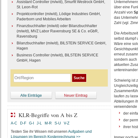
Assistant Controller (m/w/d), Smurfit Westrock GmbH,
Unternehmens 
St. Leon-Rot
über eine Funk
Anzahl von
Sp
Projektcontroller (m/w/d), Lödige Industries GmbH,
das Unternehm
Paderborn und Mobiles Arbeiten
Zahl (vgl. Zim
Finanzbuchhalter (m/w/d) oder Bilanzbuchhalter
(m/w/d), MVZ Labor Ravensburg SE & Co. eGbR,
Die Arbeitsze
Ravensburg
selbst stumpf 
Bilanzbuchhalter (m/w/d), BILSTEIN SERVICE GmbH,
Wäre eine solc
Hagen
Gesichtspunkt 
erneut zusamm
Business Controller (m/w/d), BILSTEIN SERVICE
sondern auch 
GmbH, Hagen
aktuellen Zus
untereinander
Schwierig ist 
Ungleichzeiti
Zusammenführ
Alle Einträge
Neuer Eintrag
laufen zu las
Abteilungen ih
verwendende i
KLR-Begriffe von A bis Z
der einf
der perm
A-C
D-F
G-I
J-L
M-R
S-U
V-Z
ihrer hi
Testen Sie ihr Wissen mit unseren
Aufgaben und
Lösungen im Bereich Kostenrechnung >>
Immer noch wä