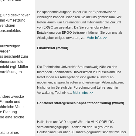
ine spannende Aufgabe, in der Sie Ihr Expertenwissen
) und deskriptiver
einbringen können. Wachsen Sie mit uns gemeinsam! Wir
 und -umsetzung
bieten Raum, um füreinander und miteinander die Zukunft
twendigen
von ERGO zu gestalten. Da Sie zur erfolgreichen
ensumfeldes
Entwicklung von ERGO beitragen, können Sie von uns als
Arbeitgeber einiges erwarten, z...
Mehr Infos >>
 aufzuzeigen
Finanzkraft (m/w/d)
 werden
Dies geschieht zum
nehmensumfeld,
eld (vgl. Müller-
Die Technische Universität Braunschweig zählt zu den
twarelösungen
führenden Technischen Universitäten in Deutschland und
bietet Ihnen als Arbeit­geberin eine große Auswahl an
modernen, anspruchsvollen und vielseitigen Arbeits­plätzen.
Nicht nur im Bereich der Forschung und Lehre, auch in
Verwaltung, Technik u...
Mehr Infos >>
r andere Zwecke
 Formeln und
Controller strategisches Kapazitätscontrolling (w/m/d)
hlreiche Vorteile
che Planung
die eine solche
Hallo, lass uns WIR sagen! Wir - die HUK-COBURG
Versicherungsgruppe - zählen zu den 10 größten in
Deutschland. Vor über 90 Jahren gegründet sind wir mit über
eiche eines