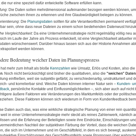
die nur eine speziell dafür entwickelte Software erfüllen kann.
fung
: Die Daten sollen mehrdimensional aufeinander bezogen werden können, um
üche zwischen ihnen zu erkennen und ihre Glaubwürdigkeit belegen zu können.
rientierung
: Die
Planungsdaten
sollten für alle Verantwortlichen permanent verfüg
bar sein, ohne dass neue Dateien zu einem schon bestehenden Datenwust hinz
che Vergleichbarkeit
: Da eine Unternehmensstrategie nicht regelmäßig völlig neu au
ich im Laufe der Jahre als Prozess entwickelt, ist eine Vergleichbarkeit aktueller m
daten wünschenswert. Darüber hinaus lassen sich aus der Historie Annahmen ablei
extrapoliert werden können.
ndere Bedeutung weicher Daten im Planungsprozess
 hat mehr zum Inhalt als bloße
Kennzahlen
wie Umsatz, Erlös und Kosten, also di
en
. Noch nicht berücksichtigt sind bisher die qualitativen, also die
"weichen" Daten
ung einfließen, weil sie subjektiv gefärbt, zu verschiedenartig, unstrukturiert und 
eich- und korrelierbar sind. Weiche Daten können interner Natur sein –
Kunden- u
edback
, persönliche Kontakte und Einflussmöglichkeiten –, sich aber auch auf nicht 
htigere äußere Faktoren wie Veränderungen des Marktumfelds oder der politischen
beziehen. Diese Faktoren können sich wiederum in Form von Kundenfeedback be
se Daten auch das, was eine wirkliche strategische Planung von einer rein quantit
 weil in einer Unternehmensstrategie mehr steckt als reines Zahlenwerk, nämlich 
ssen und die Erfahrung der Beteiligten sowie ihre Eindrücke, Einschätzungen un
vermeintlichen Nachteil der subjektiven Färbung der Vorteil, dass die weichen Da
den, die sich im Unternehmen und im Geschäftsfeld, in dem es sich bewegt, auske
subjektive Einschätzungen des Geschäftsumfelds sowie Prognosen über wahrschei