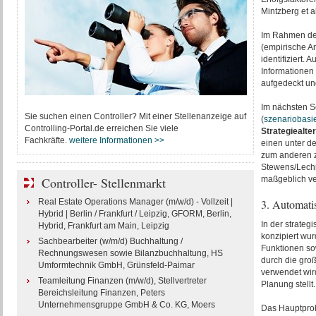
Mintzberg et al
Im Rahmen der
(empirische A
identifiziert. 
Informationen
aufgedeckt un
Im nächsten Sc
Sie suchen einen Controller? Mit einer Stellenanzeige auf
(
szenariobasi
Controlling-Portal.de erreichen Sie viele
Strategiealte
Fachkräfte.
weitere Informationen >>
einen unter d
zum anderen z
Stewens/Lechn
Controller- Stellenmarkt
maßgeblich ve
Real Estate Operations Manager (m/w/d) - Vollzeit |
3. Automati
Hybrid | Berlin / Frankfurt / Leipzig, GFORM, Berlin,
In der strateg
Hybrid, Frankfurt am Main, Leipzig
konzipiert wur
Sachbearbeiter (w/m/d) Buchhaltung /
Funktionen s
Rechnungswesen sowie Bilanzbuchhaltung, HS
durch die groß
Umformtechnik GmbH, Grünsfeld-Paimar
verwendet wird
Teamleitung Finanzen (m/w/d), Stellvertreter
Planung stellt.
Bereichsleitung Finanzen, Peters
Unternehmensgruppe GmbH & Co. KG, Moers
Das Hauptprob