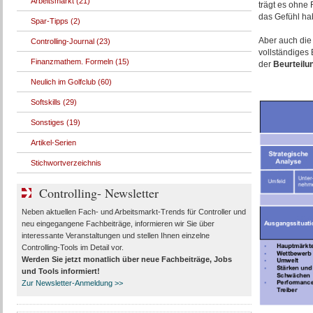
Arbeitsmarkt (21)
trägt es ohne
das Gefühl hab
Spar-Tipps (2)
Aber auch die 
Controlling-Journal (23)
vollständiges
Finanzmathem. Formeln (15)
der
Beurteilu
Neulich im Golfclub (60)
Softskills (29)
Sonstiges (19)
Artikel-Serien
Stichwortverzeichnis
Controlling- Newsletter
Neben aktuellen Fach- und Arbeitsmarkt-Trends für Controller und
neu eingegangene Fachbeiträge, informieren wir Sie über
interessante Veranstaltungen und stellen Ihnen einzelne
Controlling-Tools im Detail vor.
Werden Sie jetzt monatlich über
neue Fachbeiträge, Jobs
und Tools
informiert!
Zur Newsletter-Anmeldung >>