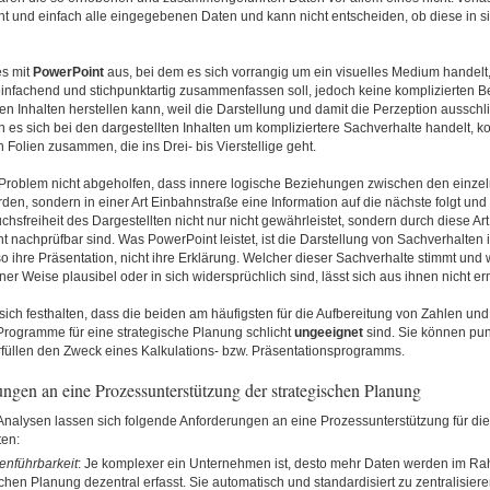
cht und einfach alle eingegebenen Daten und kann nicht entscheiden, ob diese in s
es mit
PowerPoint
aus, bei dem es sich vorrangig um ein visuelles Medium handelt,
einfachend und stichpunktartig zusammenfassen soll, jedoch keine komplizierten 
n Inhalten herstellen kann, weil die Darstellung und damit die Perzeption ausschli
 es sich bei den dargestellten Inhalten um kompliziertere Sachverhalte handelt, k
 Folien zusammen, die ins Drei- bis Vierstellige geht.
 Problem nicht abgeholfen, dass innere logische Beziehungen zwischen den einzel
rden, sondern in einer Art Einbahnstraße eine Information auf die nächste folgt und 
hsfreiheit des Dargestellten nicht nur nicht gewährleistet, sondern durch diese Art
t nachprüfbar sind. Was PowerPoint leistet, ist die Darstellung von Sachverhalten 
 ihre Präsentation, nicht ihre Erklärung. Welcher dieser Sachverhalte stimmt und w
iner Weise plausibel oder in sich widersprüchlich sind, lässt sich aus ihnen nicht erm
t sich festhalten, dass die beiden am häufigsten für die Aufbereitung von Zahlen un
 Programme
für eine strategische Planung schlicht
ungeeignet
sind. Sie können pun
füllen den Zweck eines Kalkulations- bzw. Präsentationsprogramms.
ngen an eine Prozessunterstützung der strategischen Planung
Analysen lassen sich folgende Anforderungen an eine Prozessunterstützung für die
ten:
nführbarkeit
: Je komplexer ein Unternehmen ist, desto mehr Daten werden im R
chen Planung dezentral erfasst. Sie automatisch und standardisiert zu zentralisiere