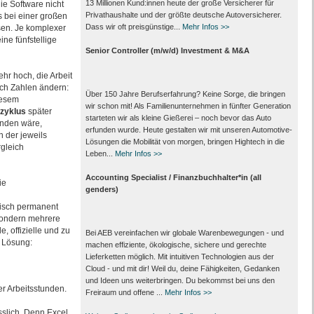
13 Millionen Kund:innen heute der große Versicherer für
e Software nicht
Privathaushalte und der größte deutsche Autoversicherer.
s bei einer großen
Dass wir oft preisgünstige...
Mehr Infos >>
sen. Je komplexer
e fünfstellige
Senior Controller (m/w/d) Investment & M&A
hr hoch, die Arbeit
ich Zahlen ändern:
Über 150 Jahre Berufserfahrung? Keine Sorge, die bringen
iesem
wir schon mit! Als Familienunternehmen in fünfter Generation
zyklus
später
starteten wir als kleine Gießerei – noch bevor das Auto
anden wäre,
erfunden wurde. Heute gestalten wir mit unseren Automotive-
 der jeweils
Lösungen die Mobilität von morgen, bringen Hightech in die
gleich
Leben...
Mehr Infos >>
Accounting Specialist / Finanzbuchhalter*in (all
ie
genders)
isch permanent
 sondern mehrere
, offizielle und zu
Bei AEB vereinfachen wir globale Warenbewegungen - und
n Lösung:
machen effiziente, ökologische, sichere und gerechte
Lieferketten möglich. Mit intuitiven Technologien aus der
Cloud - und mit dir! Weil du, deine Fähigkeiten, Gedanken
und Ideen uns weiterbringen. Du bekommst bei uns den
r Arbeitsstunden.
Freiraum und offene ...
Mehr Infos >>
slich. Denn Excel