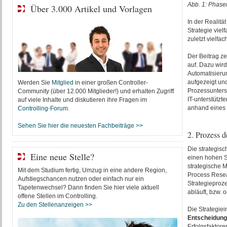
Abb. 1: Phase
Über 3.000 Artikel und Vorlagen
In der Realitä
Strategie vielf
zuletzt vielfac
Der Beitrag ze
auf. Dazu wird
Automatisierun
aufgezeigt und
Werden Sie
Mitglied
in einer großen Controller-
Prozessunters
Community (über 12.000 Mitglieder!) und erhalten Zugriff
IT-unterstützt
auf viele Inhalte und diskutieren ihre Fragen im
anhand eines F
Controlling-Forum
.
Sehen Sie hier die neuesten Fachbeiträge >>
2. Prozess d
Die strategis
Eine neue Stelle?
einen hohen St
strategische 
Mit dem Studium fertig, Umzug in eine andere Region,
Process Rese
Aufstiegschancen nutzen oder einfach nur ein
Strategieproz
Tapetenwechsel? Dann finden Sie hier viele aktuell
abläuft, bzw. 
offene Stellen im Controlling.
Zu den Stellenanzeigen >>
Die Strategiei
Entscheidun
Erfolgsfaktore