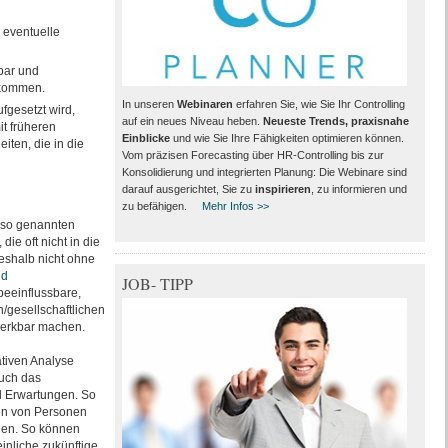
 eventuelle
bar und
ukommen.
In unseren
Webinaren
erfahren Sie, wie Sie Ihr Controlling
fgesetzt wird,
auf ein neues Niveau heben.
Neueste Trends, praxisnahe
it früheren
Einblicke
und wie Sie Ihre Fähigkeiten optimieren können.
ten, die in die
Vom präzisen Forecasting über HR-Controlling bis zur
Konsolidierung und integrierten Planung: Die Webinare sind
darauf ausgerichtet, Sie zu
inspirieren
, zu informieren und
zu befähigen.
Mehr Infos >>
e so genannten
, die oft nicht in die
deshalb nicht ohne
nd
JOB- TIPP
beeinflussbare,
/gesellschaftlichen
merkbar machen.
ativen Analyse
auch das
d Erwartungen. So
ten von Personen
nnen. So können
nliche zukünftige