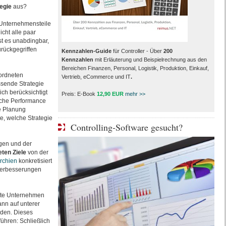
egie
aus?
 Unternehmensteile
cht alle paar
st es unabdingbar,
urückgegriffen
Kennzahlen-Guide
für Controller - Über
200
Kennzahlen
mit Erläuterung und Beispielrechnung aus den
Bereichen Finanzen, Personal, Logistik, Produktion, Einkauf,
eordneten
Vertrieb, eCommerce und IT
.
sende Strategie
ich berücksichtigt
Preis: E-Book
12,90 EUR
mehr >>
ache Performance
he Planung
, welche Strategie
Controlling-Software gesucht?
ngen und der
ten Ziele
von der
rchien
konkretisiert
 Verbesserungen
mte Unternehmen
ann auf unterer
rden. Dieses
ühren: Schließlich