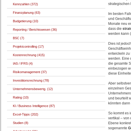
strategischen 
Kennzahlen (372)
Finanzplanung (63)
Im besten Fall
und Geschäftse
Budgetierung (10)
Monate neu ers
dass die
stra
Reporting / Berichtswesen (36)
werden kann (vg
BSC (7)
Dies ist jedoc
Projektcontrolling (17)
Geschäftseinh
entwickeln zu 
Kostenrechnung (415)
werden. Eine 
die gesamte St
IAS / IFRS (4)
einbezogen we
Risikomanagement (37)
diese Einheite
Investitionsrechnung (78)
Aber selbstver
einzelnen Ges
Unternehmensbewertg. (12)
Unternehmensl
Rating (10)
und beurteilt
könnten dann 
KI / Business Intelligence (87)
So kommt es i
Excel-Tipps (202)
vertikal – von
Studien (8)
Ebene konkret
sogenannte
G