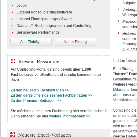
Aufgabe, 
Jedox
Verknüp
Lucanet Konsolidierungssoftware
Widerspr
Lucanet Finanzplanungssoftware
Prozesso
Diamant/4 Rechnungswesen und Controlling
veränder
Serviceware Performance
Historis
sondern s
Alle Einträge
Neuer Eintrag
Planungs
Zukunft 
5. Die beso
Riesen- Ressource
Eine Strategie
Auf Controlling-Portal.de sind bereits
über 1.800
"harten" Dat
Fachbeiträge
veröffentlicht und ständig kommen neue
Gesamtbeurteil
dazu.
weiteres vergl
Mitarbeiterfe
Zu den neuesten Fachbeiträgen >>
aber umso wic
Zu den derzeit meistgelesenen Fachbeiträgen >>
Verhältnisse 
Zu den Premium-Beiträgen >>
Somit sind die
Sie möchten auch einen Fachbeitrag hier veröffentlichen?
unterscheidet,
Dann erhalten Sie hier
weitere Informationen >>
gesammelte Wi
wird aus dem 
geliefert wer
Neueste Excel-Vorlagen
weiche Daten 