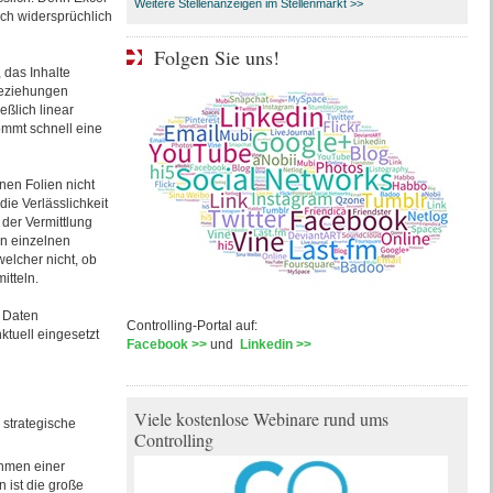
Weitere Stellenanzeigen im Stellenmarkt >>
ich widersprüchlich
Folgen Sie uns!
 das Inhalte
Beziehungen
eßlich linear
ommt schnell eine
nen Folien nicht
die Verlässlichkeit
 der Vermittlung
in einzelnen
elcher nicht, ob
itteln.
d Daten
Controlling-Portal auf:
ktuell eingesetzt
Facebook >>
und
Linkedin >>
Viele kostenlose Webinare rund ums
 strategische
Controlling
ahmen einer
n ist die große