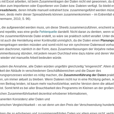
mit Excel arbeiten, ist beim Zusammentragen der Daten nicht viel gewonnen, da di
tion zum Importieren oder Exportieren von Daten bzw. Dateien verfügt. So bleibt e
readsheets
, deren Inhalte manuell extrahiert bzw. zusammengeführt werden müs
en, desto mehr dieser Spreadsheets können zusammenkommen – im Extremfall ein
mermann, 2010, S. 96).
it, die aufgewendet werden muss, um diese Sheets zusammenzuführen, erscheint se
und repetitiv, was eine große
Fehlerquelle
darstellt. Nicht daran zu denken, wenn s
he zusammenführende Datei erstellt, so wäre sie praktisch sofort veraltet. Unter d
ist auch die Herstellung einer Kontinuität unmöglich, da die Daten einen
Planungs
engetragen werden müssten und somit nicht nur ein synchroner Datenwust vorh
ein diachroner, nämlich in der Form, dass Zusammenfassungen der Vorjahre neben
ammenfassung stünden, mit jedem neuen Durchlauf eine dazu käme und deren Ver
 wieder viel manuelle Arbeit bedeuten würde.
zudem die Annahme, alle Daten würden ungefähr gleichzeitig "eingereicht". Allein d
gkeit der Abläufe in verschiedenen Geschäftsbereichen und die Dauer des
ungsprozesses würden es nötig machen, die
Zusammenführung der Daten
prakt
sen, um immer aktuell zu bleiben. Wenn Dateien nicht nur in eine Richtung gehen,
ren Beitrag leisten, ist kaum mehr nachvollziehbar, welche Version denn die aktuelle
st. Somit fehlt es bei aller Brauchbarkeit des Programms im Kleinen an der große
achen Zusammenführbarkeit dezentral erhobener Informationen,
anenten Konsistenz aller Daten und
storischen Vergleichbarkeit – es sei denn um den Preis der Verschwendung hunderte
ren die so erhobenen und zusammengeführten Daten vor allem eines nicht: verläs