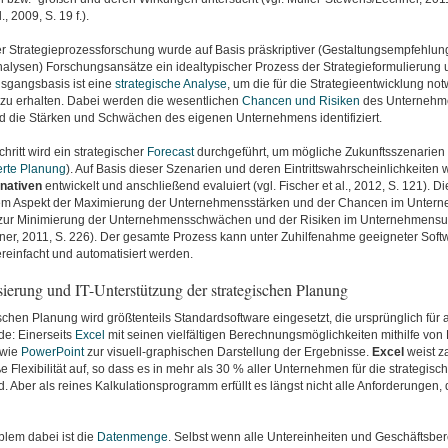
., 2009, S. 19 f.).
 Strategieprozessforschung wurde auf Basis präskriptiver (Gestaltungsempfehlung
nalysen) Forschungsansätze ein idealtypischer Prozess der Strategieformulierung
Ausgangsbasis ist eine
strategische Analyse
, um die für die Strategieentwicklung no
 zu erhalten. Dabei werden die wesentlichen
Chancen und Risiken
des Unternehm
d die Stärken und Schwächen des eigenen Unternehmens identifiziert.
hritt wird ein strategischer
Forecast
durchgeführt, um mögliche Zukunftsszenarien
erte Planung
). Auf Basis dieser Szenarien und deren Eintrittswahrscheinlichkeiten
rnativen
entwickelt und anschließend evaluiert (vgl. Fischer et al., 2012, S. 121). 
em Aspekt der Maximierung der Unternehmensstärken und der Chancen im Unter
ur Minimierung der Unternehmensschwächen und der Risiken im Unternehmensumf
er, 2011, S. 226). Der gesamte Prozess kann unter Zuhilfenahme geeigneter Sof
reinfacht und automatisiert werden.
sierung und IT-Unterstützung der strategischen Planung
ischen Planung wird größtenteils Standardsoftware eingesetzt, die ursprünglich fü
de: Einerseits
Excel
mit seinen vielfältigen Berechnungsmöglichkeiten mithilfe von
owie
PowerPoint
zur visuell-graphischen Darstellung der Ergebnisse.
Excel
weist za
e Flexibilität auf, so dass es in mehr als 30 % aller Unternehmen für die strategis
. Aber als reines Kalkulationsprogramm erfüllt es längst nicht alle Anforderungen, 
lem dabei ist die
Datenmenge
. Selbst wenn alle Untereinheiten und Geschäftsber