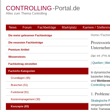
CONTROLLING
-Portal.de
Alles zum Thema Controlling
News
Forum
Fachbeiträge
Marktplatz
Karriere / Stellenm
Home
/
Fachin
Die meist gelesenen Fachbeiträge
Prozessori
Die neuesten Fachbeiträge
Unternehm
Premium-Artikel
Dipl.-Inf. (FH)
Wissenstests
|
Quellen
|
Wei
Fachbeitrag einstellen
Fachinfo-Kategorien
In dynamische
basierten Inte
Grundlagen (95)
und
Wettbewe
Controlling
von
Branchen (51)
Funktional (91)
1. Probleme
Kostenmanagement (30)
Strategische 
vergangenhei
Konzepte (83)
hohe Transpar