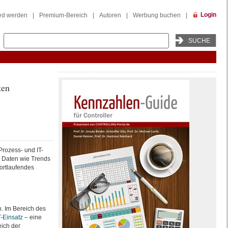
Login
ied werden
|
Premium-Bereich
|
Autoren
|
Werbung buchen
|
ten
Prozess- und IT-
 Daten wie Trends
fortlaufendes
. Im Bereich des
T-Einsatz
– eine
ich der