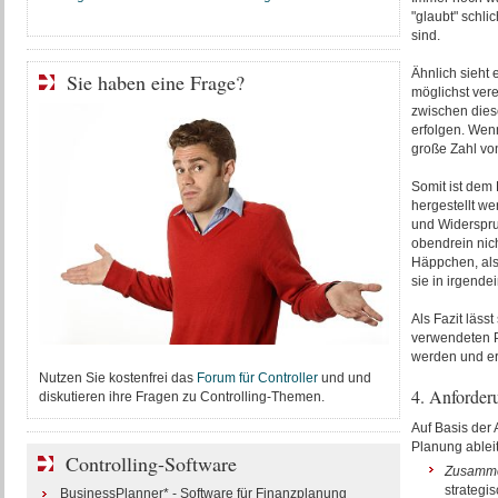
"glaubt" schli
sind.
Ähnlich sieht 
Sie haben eine Frage?
möglichst ver
zwischen diese
erfolgen. Wenn
große Zahl von
Somit ist dem
hergestellt we
und Widerspruc
obendrein nich
Häppchen, also
sie in irgende
Als Fazit läss
verwendeten
werden und er
Nutzen Sie kostenfrei das
Forum für Controller
und und
4. Anforderu
diskutieren ihre Fragen zu Controlling-Themen.
Auf Basis der 
Planung ablei
Controlling-Software
Zusamme
strategis
BusinessPlanner* - Software für Finanzplanung