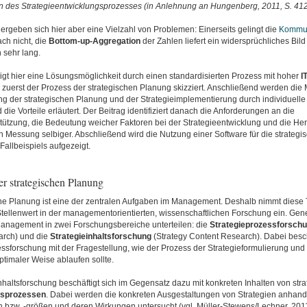
n des Strategieentwicklungsprozesses (in Anlehnung an Hungenberg, 2011, S. 412
t ergeben sich hier aber eine Vielzahl von Problemen: Einerseits gelingt die
Kommun
ach nicht, die
Bottom-up-Aggregation
der Zahlen liefert ein widersprüchliches Bild
h sehr lang.
igt hier eine Lösungsmöglichkeit durch einen standardisierten Prozess mit hoher
I
 zuerst der Prozess der strategischen Planung skizziert. Anschließend werden die 
g der strategischen Planung und der Strategieimplementierung durch individuelle 
 die Vorteile erläutert. Der Beitrag identifiziert danach die Anforderungen an die
tützung, die Bedeutung weicher Faktoren bei der Strategieentwicklung und die He
en Messung selbiger. Abschließend wird die Nutzung einer Software für die strateg
allbeispiels aufgezeigt.
er strategischen Planung
che Planung ist eine der zentralen Aufgaben im Management. Deshalb nimmt diese
ellenwert in der managementorientierten, wissenschaftlichen Forschung ein. Gener
Management in zwei Forschungsbereiche unterteilen: die
Strategieprozessforsch
arch) und die
Strategieinhaltsforschung
(Strategy Content Research). Dabei beschä
essforschung mit der Fragestellung, wie der Prozess der Strategieformulierung un
optimaler Weise ablaufen sollte.
nhaltsforschung beschäftigt sich im Gegensatz dazu mit konkreten Inhalten von str
gsprozessen
. Dabei werden die konkreten Ausgestaltungen von Strategien anhand
n bzw. -größen und deren Wirkungen untersucht (vgl. Müller-Stewens/Lechner, 2011,