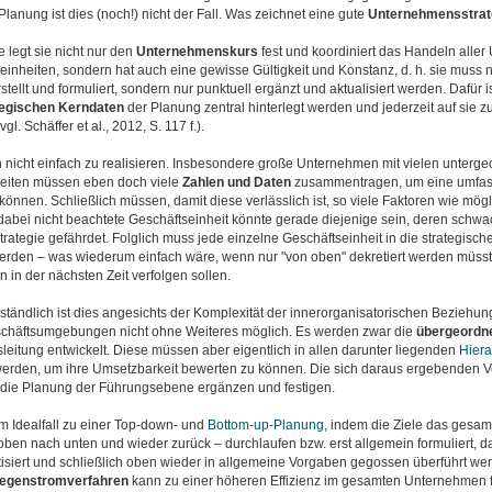
Planung ist dies (noch!) nicht der Fall. Was zeichnet eine gute
Unternehmensstrat
e legt sie nicht nur den
Unternehmenskurs
fest und koordiniert das Handeln aller
inheiten, sondern hat auch eine gewisse Gültigkeit und Konstanz, d. h. sie muss ni
tellt und formuliert, sondern nur punktuell ergänzt und aktualisiert werden. Dafür i
tegischen Kerndaten
der Planung zentral hinterlegt werden und jederzeit auf sie z
l. Schäffer et al., 2012, S. 117 f.).
h nicht einfach zu realisieren. Insbesondere große Unternehmen mit vielen unterg
eiten müssen eben doch viele
Zahlen und Daten
zusammentragen, um eine umfas
können. Schließlich müssen, damit diese verlässlich ist, so viele Faktoren wie mögl
dabei nicht beachtete Geschäftseinheit könnte gerade diejenige sein, deren schw
rategie gefährdet. Folglich muss jede einzelne Geschäftseinheit in die strategisc
rden – was wiederum einfach wäre, wenn nur "von oben" dekretiert werden müsste
n in der nächsten Zeit verfolgen sollen.
ständlich ist dies angesichts der Komplexität der innerorganisatorischen Beziehu
chäftsumgebungen nicht ohne Weiteres möglich. Es werden zwar die
übergeordne
eitung entwickelt. Diese müssen aber eigentlich in allen darunter liegenden
Hiera
 werden, um ihre Umsetzbarkeit bewerten zu können. Die sich daraus ergebenden
die Planung der Führungsebene ergänzen und festigen.
m Idealfall zu einer Top-down- und
Bottom-up-Planun
g
, indem die Ziele das gesa
 oben nach unten und wieder zurück – durchlaufen bzw. erst allgemein formuliert, d
isiert und schließlich oben wieder in allgemeine Vorgaben gegossen überführt we
egenstromverfahren
kann zu einer höheren Effizienz im gesamten Unternehmen f