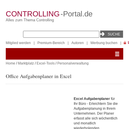
CONTROLLING
-Portal.de
Alles zum Thema Controlling
Mitglied werden
|
Premium-Bereich
|
Autoren
|
Werbung buchen
|
Home
/
Marktplatz
/
Excel-Tools
/
Personalverwaltung
Office Aufgabenplaner in Excel
Excel Aufgabenplaner
für
Ihr Büro - Erleichtern Sie die
Aufgabenplanung in Ihrem
Unternehmen. Der Planer
erfasst alle sich wöchentlich
und monatlich
wiederholenden