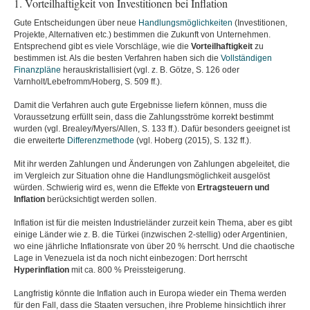
1. Vorteilhaftigkeit von Investitionen bei Inflation
Gute Entscheidungen über neue
Handlungsmöglichkeiten
(Investitionen,
Projekte, Alternativen etc.) bestimmen die Zukunft von Unternehmen.
Entsprechend gibt es viele Vorschläge, wie die
Vorteilhaftigkeit
zu
bestimmen ist. Als die besten Verfahren haben sich die
Vollständigen
Finanzpläne
herauskristallisiert (vgl. z. B. Götze, S. 126 oder
Varnholt/Lebefromm/Hoberg, S. 509 ff.).
Damit die Verfahren auch gute Ergebnisse liefern können, muss die
Voraussetzung erfüllt sein, dass die Zahlungsströme korrekt bestimmt
wurden (vgl. Brealey/Myers/Allen, S. 133 ff.). Dafür besonders geeignet ist
die erweiterte
Differenzmethode
(vgl. Hoberg (2015), S. 132 ff.).
Mit ihr werden Zahlungen und Änderungen von Zahlungen abgeleitet, die
im Vergleich zur Situation ohne die Handlungsmöglichkeit ausgelöst
würden. Schwierig wird es, wenn die Effekte von
Ertragsteuern und
Inflation
berücksichtigt werden sollen.
Inflation ist für die meisten Industrieländer zurzeit kein Thema, aber es gibt
einige Länder wie z. B. die Türkei (inzwischen 2-stellig) oder Argentinien,
wo eine jährliche Inflationsrate von über 20 % herrscht. Und die chaotische
Lage in Venezuela ist da noch nicht einbezogen: Dort herrscht
Hyperinflation
mit ca. 800 % Preissteigerung.
Langfristig könnte die Inflation auch in Europa wieder ein Thema werden
für den Fall, dass die Staaten versuchen, ihre Probleme hinsichtlich ihrer