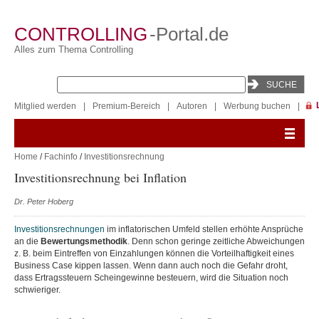
CONTROLLING
-Portal.de
Alles zum Thema Controlling
Mitglied werden
|
Premium-Bereich
|
Autoren
|
Werbung buchen
|
Home
/
Fachinfo
/
Investitionsrechnung
Investitionsrechnung bei Inflation
Dr. Peter Hoberg
Investitionsrechnungen
im inflatorischen Umfeld stellen erhöhte Ansprüche
an die
Bewertungsmethodik
. Denn schon geringe zeitliche Abweichungen
z. B. beim Eintreffen von Einzahlungen können die Vorteilhaftigkeit eines
Business Case kippen lassen. Wenn dann auch noch die Gefahr droht,
dass Ertragssteuern Scheingewinne besteuern, wird die Situation noch
schwieriger.