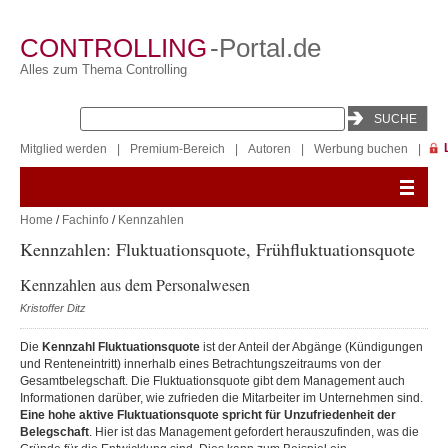
CONTROLLING
-Portal.de
Alles zum Thema Controlling
Mitglied werden
|
Premium-Bereich
|
Autoren
|
Werbung buchen
|
Home
/
Fachinfo
/
Kennzahlen
Kennzahlen: Fluktuationsquote, Frühfluktuationsquote
Kennzahlen aus dem Personalwesen
Kristoffer Ditz
Die
Kennzahl Fluktuationsquote
ist der Anteil der Abgänge (Kündigungen
und Renteneintritt) innerhalb eines Betrachtungszeitraums von der
Gesamtbelegschaft. Die Fluktuationsquote gibt dem Management auch
Informationen darüber, wie zufrieden die Mitarbeiter im Unternehmen sind.
Eine hohe aktive Fluktuationsquote spricht für Unzufriedenheit der
Belegschaft
. Hier ist das Management gefordert herauszufinden, was die