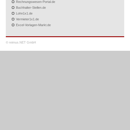
Rechnungswesen-Portal.de
Buchhalter-Stellen.de
Lohn1x1.de
Vermieter1x1.de
Excel-Vorlagen-Markt.de
© reimus.NET GmbH