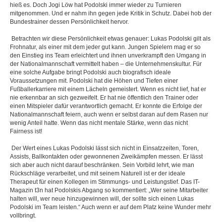
hieß es. Doch Jogi Löw hat Podolski immer wieder zu Turnieren
mitgenommen. Und er nahm ihn gegen jede Kritik in Schutz. Dabei hob der
Bundestrainer dessen Persönlichkeit hervor.
Betrachten wir diese Persönlichkeit etwas genauer: Lukas Podolski gilt als
Frohnatur, als einer mit dem jeder gut kann. Jungen Spielern mag er so
den Einstieg ins Team erleichtert und ihnen unverkrampft den Umgang in
der Nationalmannschaft vermittelt haben – die Unternehmenskultur. Für
eine solche Aufgabe bringt Podolski auch biografisch ideale
Voraussetzungen mit. Podolski hat die Höhen und Tiefen einer
Fußballerkarriere mit einem Lächeln gemeistert. Wenn es nicht lief, hat er
nie erkennbar an sich gezweifelt. Er hat nie öffentlich den Trainer oder
einen Mitspieler dafür verantwortlich gemacht. Er konnte die Erfolge der
Nationalmannschaft feiern, auch wenn er selbst daran auf dem Rasen nur
wenig Anteil hatte. Wenn das nicht mentale Stärke, wenn das nicht
Fairness ist!
Der Wert eines Lukas Podolski lässt sich nicht in Einsatzzeiten, Toren,
Assists, Ballkontakten oder gewonnenen Zweikämpfen messen. Er lässt
sich aber auch nicht darauf beschränken. Sein Vorbild lehrt, wie man
Rückschläge verarbeitet, und mit seinem Naturell ist er der ideale
Therapeut für einen Kollegen im Stimmungs- und Leistungstief. Das IT-
Magazin t3n hat Podolskis Abgang so kommentiert: „Wer seine Mitarbeiter
halten will, wer neue hinzugewinnen will, der sollte sich einen Lukas
Podolski im Team leisten.“ Auch wenn er auf dem Platz keine Wunder mehr
vollbringt.