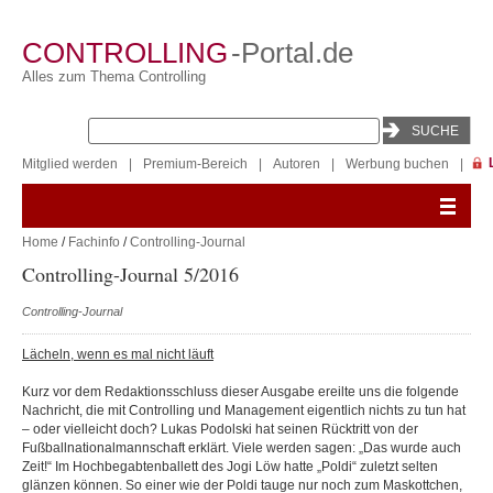
CONTROLLING
-Portal.de
Alles zum Thema Controlling
Mitglied werden
|
Premium-Bereich
|
Autoren
|
Werbung buchen
|
Home
/
Fachinfo
/
Controlling-Journal
Controlling-Journal 5/2016
Controlling-Journal
Lächeln, wenn es mal nicht läuft
Kurz vor dem Redaktionsschluss dieser Ausgabe ereilte uns die folgende
Nachricht, die mit Controlling und Management eigentlich nichts zu tun hat
– oder vielleicht doch? Lukas Podolski hat seinen Rücktritt von der
Fußballnationalmannschaft erklärt. Viele werden sagen: „Das wurde auch
Zeit!“ Im Hochbegabtenballett des Jogi Löw hatte „Poldi“ zuletzt selten
glänzen können. So einer wie der Poldi tauge nur noch zum Maskottchen,