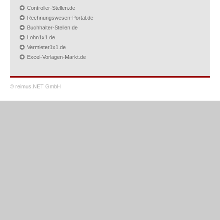
Controller-Stellen.de
Rechnungswesen-Portal.de
Buchhalter-Stellen.de
Lohn1x1.de
Vermieter1x1.de
Excel-Vorlagen-Markt.de
© reimus.NET GmbH