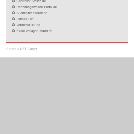
Controller-Stellen.de
Rechnungswesen-Portal.de
Buchhalter-Stellen.de
Lohn1x1.de
Vermieter1x1.de
Excel-Vorlagen-Markt.de
© reimus.NET GmbH