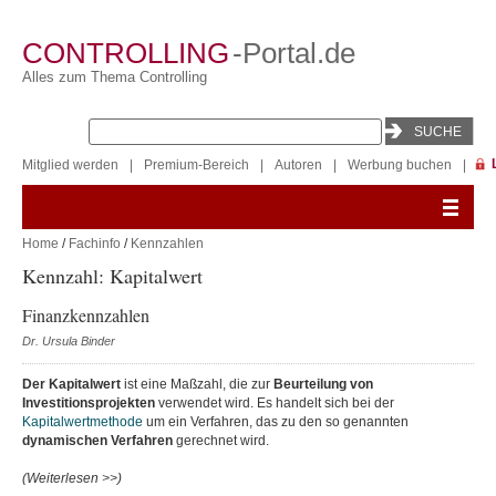
CONTROLLING
-Portal.de
Alles zum Thema Controlling
Mitglied werden
|
Premium-Bereich
|
Autoren
|
Werbung buchen
|
Home
/
Fachinfo
/
Kennzahlen
Kennzahl: Kapitalwert
Finanzkennzahlen
Dr. Ursula Binder
Der Kapitalwert
ist eine Maßzahl, die zur
Beurteilung von
Investitionsprojekten
verwendet wird. Es handelt sich bei der
Kapitalwertmethode
um ein Verfahren, das zu den so genannten
dynamischen Verfahren
gerechnet wird.
(Weiterlesen >>)