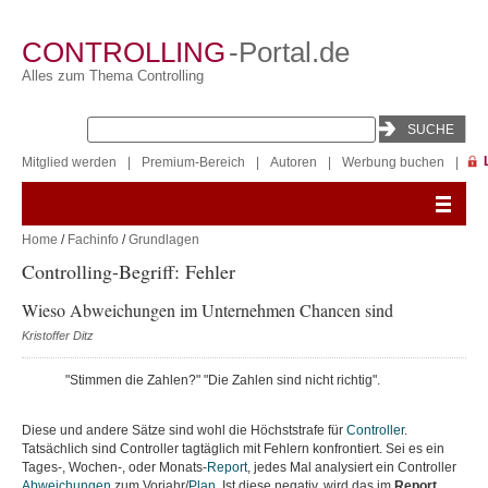
CONTROLLING
-Portal.de
Alles zum Thema Controlling
Mitglied werden
|
Premium-Bereich
|
Autoren
|
Werbung buchen
|
Home
/
Fachinfo
/
Grundlagen
Controlling-Begriff: Fehler
Wieso Abweichungen im Unternehmen Chancen sind
Kristoffer Ditz
"Stimmen die Zahlen?" "Die Zahlen sind nicht richtig".
Diese und andere Sätze sind wohl die Höchststrafe für
Controller
.
Tatsächlich sind Controller tagtäglich mit Fehlern konfrontiert. Sei es ein
Tages-, Wochen-, oder Monats-
Report
, jedes Mal analysiert ein Controller
Abweichungen
zum Vorjahr/
Plan
. Ist diese negativ, wird das im
Report