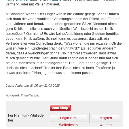
vermerkt, oder mit Pfeilen markiert.
Mit anderen Worten: Der Finger wird in die Wunde gelegt. Schnell fühlen
sich dann die verantwortlichen Abteilungsleiter in der Pflicht, ihre "Fehler"
zu revidieren und benutzen die oben genannten Sätze. Niemand nimmt
gern
Kritik
an, teilweise auch verständlich. Was braucht es, um Kritik
auszuüben? Gar nichts! Es wird keine Ausbildung oder Studium benötigt.
Jeder kann Kritik äußern. Schnell kann es passieren, dass z.B. ein
Vertriebsleiter vom Controlling denkt: "Was wollen die mir erzählen. Ob die
wissen, wie ein Kundengespräch geführt wird?" Es liegt unter anderem
daran, dass
Abweichungen
schnell so interpretiert werden, dass etwas
falsch gemacht wurde. Der Grund dafür liegt in der Kindheit und hat sich
bei den Menschen im Kopf eingebrannt. Die Eltern haben gesagt: "Das
darfst du nicht machen!" "Kletter den Baum nicht zu hoch. Es könnte ja
etwas passieren!" Nun, irgendetwas kann immer passieren.
Letzte Änderung W.V.R am 11.03.2025
Autor(en): Kristoffer Ditz
Für Premium-Mitglieder
Login zum
Mitglied
frei
Weiterlesen
werden