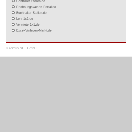
Controller-Stellen.de
Rechnungswesen-Portal.de
Buchhalter-Stellen.de
Lohn1x1.de
Vermieter1x1.de
Excel-Vorlagen-Markt.de
© reimus.NET GmbH