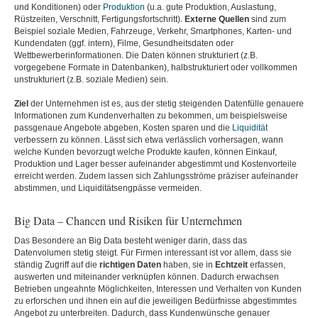
und Konditionen) oder
Produktion
(u.a. gute Produktion, Auslastung,
Rüstzeiten, Verschnitt, Fertigungsfortschritt).
Externe Quellen
sind zum
Beispiel soziale Medien, Fahrzeuge, Verkehr, Smartphones, Karten- und
Kundendaten (ggf. intern), Filme, Gesundheitsdaten oder
Wettbewerberinformationen. Die Daten können strukturiert (z.B.
vorgegebene Formate in Datenbanken), halbstrukturiert oder vollkommen
unstrukturiert (z.B. soziale Medien) sein.
Ziel
der Unternehmen ist es, aus der stetig steigenden Datenfülle genauere
Informationen zum Kundenverhalten zu bekommen, um beispielsweise
passgenaue Angebote abgeben, Kosten sparen und die
Liquidität
verbessern zu können. Lässt sich etwa verlässlich vorhersagen, wann
welche Kunden bevorzugt welche Produkte kaufen, können Einkauf,
Produktion und Lager besser aufeinander abgestimmt und Kostenvorteile
erreicht werden. Zudem lassen sich Zahlungsströme präziser aufeinander
abstimmen, und Liquiditätsengpässe vermeiden.
Big Data – Chancen und Risiken für Unternehmen
Das Besondere an Big Data besteht weniger darin, dass das
Datenvolumen stetig steigt. Für Firmen interessant ist vor allem, dass sie
ständig Zugriff auf die
richtigen Daten
haben, sie in
Echtzeit
erfassen,
auswerten und miteinander verknüpfen können. Dadurch erwachsen
Betrieben ungeahnte Möglichkeiten, Interessen und Verhalten von Kunden
zu erforschen und ihnen ein auf die jeweiligen Bedürfnisse abgestimmtes
Angebot zu unterbreiten. Dadurch, dass Kundenwünsche genauer