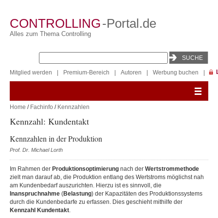
CONTROLLING
-Portal.de
Alles zum Thema Controlling
Mitglied werden
|
Premium-Bereich
|
Autoren
|
Werbung buchen
|
Home
/
Fachinfo
/
Kennzahlen
Kennzahl: Kundentakt
Kennzahlen in der Produktion
Prof. Dr. Michael Lorth
Im Rahmen der
Produktionsoptimierung
nach der
Wertstrommethode
zielt man darauf ab, die Produktion entlang des Wertstroms möglichst nah
am Kundenbedarf auszurichten. Hierzu ist es sinnvoll, die
Inanspruchnahme
(
Belastung
) der Kapazitäten des Produktionssystems
durch die Kundenbedarfe zu erfassen. Dies geschieht mithilfe der
Kennzahl Kundentakt
.