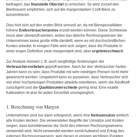
beitragen, das
finanzielle Oberziel
zu erreichen. So wird zurzeit den
Bierbrauern empfohlen, sich auf die margenstarken Craft-Biere zu
konzentrieren.
Dies hört sich auf den ersten Blick sinnvoll an, da mit Bierspezialitäten
höhere
Endverbraucherpreise
erzielt werden können. Diese Sichtweise
muss aber überprüft werden, wobei das übliche Rechnungswesen der
Unternehmen keine große Hilfe darstellt, wenn es mit durchschnittlichen
Kosten arbeitet. In einigen Fälle wird sich zeigen, dass die Produkte in
einer engen Definition zwar margenstark sind, aber
ergebnisschwach
.
Zur Analyse müssen z. B. auch langfristige Änderungen der
Verbrauchervorlieben
geprüft werden. Nach für den Verbraucher harten
Jahren kann es sein, dass Produkte mit sehr niedrigen Preisen nicht mehr
gewünscht werden. Umgekehrt kann es passieren, dass Verbraucher sich
von eher hochpreisigen Produkten abwärts orientieren, wenn die Kaufkraft
zurückgeht und die
Qualitätsunterschiede
gering sind. Eine exakte
Kalkulation ist also für jeden Einzelfall unumgänglich.
1. Berechnung von Margen
Unternehmen sind nur dann erfolgreich, wenn ihre
Nettoumsätze
wirklich
alle Kosten decken. Die verwendeten Begriffe der Umsätze und Kosten
zeigen, dass korrekterweise die Sicht des internen Rechnungswesens
verwendet wird. Nicht verwendet werden somit Aufwand und Ertrag des
externen Rechnungswesens, weil dieses in einigen wichtigen Punkten