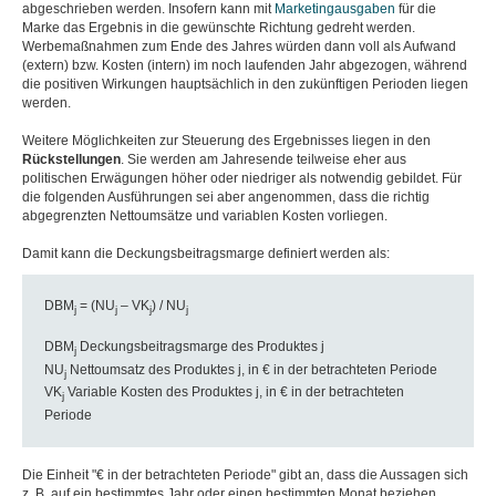
abgeschrieben werden. Insofern kann mit
Marketingausgaben
für die
Marke das Ergebnis in die gewünschte Richtung gedreht werden.
Werbemaßnahmen zum Ende des Jahres würden dann voll als Aufwand
(extern) bzw. Kosten (intern) im noch laufenden Jahr abgezogen, während
die positiven Wirkungen hauptsächlich in den zukünftigen Perioden liegen
werden.
Weitere Möglichkeiten zur Steuerung des Ergebnisses liegen in den
Rückstellungen
. Sie werden am Jahresende teilweise eher aus
politischen Erwägungen höher oder niedriger als notwendig gebildet. Für
die folgenden Ausführungen sei aber angenommen, dass die richtig
abgegrenzten Nettoumsätze und variablen Kosten vorliegen.
Damit kann die Deckungsbeitragsmarge definiert werden als:
DBM
= (NU
– VK
) / NU
j
j
j
j
DBM
Deckungsbeitragsmarge des Produktes j
j
NU
Nettoumsatz des Produktes j, in € in der betrachteten Periode
j
VK
Variable Kosten des Produktes j, in € in der betrachteten
j
Periode
Die Einheit "€ in der betrachteten Periode" gibt an, dass die Aussagen sich
z. B. auf ein bestimmtes Jahr oder einen bestimmten Monat beziehen.