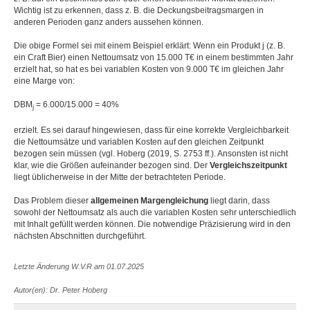
Wichtig ist zu erkennen, dass z. B. die Deckungsbeitragsmargen in
anderen Perioden ganz anders aussehen können.
Die obige Formel sei mit einem Beispiel erklärt: Wenn ein Produkt j (z. B.
ein Craft Bier) einen Nettoumsatz von 15.000 T€ in einem bestimmten Jahr
erzielt hat, so hat es bei variablen Kosten von 9.000 T€ im gleichen Jahr
eine Marge von:
DBM
= 6.000/15.000 = 40%
j
erzielt. Es sei darauf hingewiesen, dass für eine korrekte Vergleichbarkeit
die Nettoumsätze und variablen Kosten auf den gleichen Zeitpunkt
bezogen sein müssen (vgl. Hoberg (2019, S. 2753 ff.). Ansonsten ist nicht
klar, wie die Größen aufeinander bezogen sind. Der
Vergleichszeitpunkt
liegt üblicherweise in der Mitte der betrachteten Periode.
Das Problem dieser
allgemeinen Margengleichung
liegt darin, dass
sowohl der Nettoumsatz als auch die variablen Kosten sehr unterschiedlich
mit Inhalt gefüllt werden können. Die notwendige Präzisierung wird in den
nächsten Abschnitten durchgeführt.
Letzte Änderung W.V.R am 01.07.2025
Autor(en): Dr. Peter Hoberg