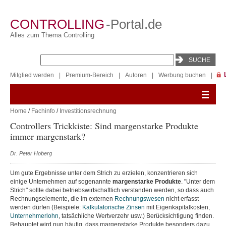
CONTROLLING
-Portal.de
Alles zum Thema Controlling
Mitglied werden
|
Premium-Bereich
|
Autoren
|
Werbung buchen
|
Home
/
Fachinfo
/
Investitionsrechnung
Controllers Trickkiste: Sind margenstarke Produkte
immer margenstark?
Dr. Peter Hoberg
Um gute Ergebnisse unter dem Strich zu erzielen, konzentrieren sich
einige Unternehmen auf sogenannte
margenstarke Produkte
. "Unter dem
Strich" sollte dabei betriebswirtschaftlich verstanden werden, so dass auch
Rechnungselemente, die im externen
Rechnungswesen
nicht erfasst
werden dürfen (Beispiele:
Kalkulatorische Zinsen
mit Eigenkapitalkosten,
Unternehmerlohn
, tatsächliche Wertverzehr usw.) Berücksichtigung finden.
Behauptet wird nun häufig, dass margenstarke Produkte besonders dazu