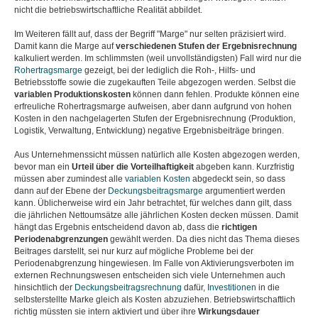
nicht die betriebswirtschaftliche Realität abbildet.
Im Weiteren fällt auf, dass der Begriff "Marge" nur selten präzisiert wird.
Damit kann die Marge auf
verschiedenen Stufen der Ergebnisrechnung
kalkuliert werden. Im schlimmsten (weil unvollständigsten) Fall wird nur die
Rohertragsmarge
gezeigt, bei der lediglich die Roh-, Hilfs- und
Betriebsstoffe sowie die zugekauften Teile abgezogen werden. Selbst die
variablen Produktionskosten
können dann fehlen. Produkte können eine
erfreuliche Rohertragsmarge aufweisen, aber dann aufgrund von hohen
Kosten in den nachgelagerten Stufen der Ergebnisrechnung (Produktion,
Logistik, Verwaltung, Entwicklung) negative Ergebnisbeiträge bringen.
Aus Unternehmenssicht müssen natürlich alle Kosten abgezogen werden,
bevor man ein
Urteil über die Vorteilhaftigkeit
abgeben kann. Kurzfristig
müssen aber zumindest alle
variablen Kosten
abgedeckt sein, so dass
dann auf der Ebene der
Deckungsbeitragsmarge
argumentiert werden
kann. Üblicherweise wird ein Jahr betrachtet, für welches dann gilt, dass
die jährlichen Nettoumsätze alle jährlichen Kosten decken müssen. Damit
hängt das Ergebnis entscheidend davon ab, dass die
richtigen
Periodenabgrenzungen
gewählt werden. Da dies nicht das Thema dieses
Beitrages darstellt, sei nur kurz auf mögliche Probleme bei der
Periodenabgrenzung hingewiesen. Im Falle von Aktivierungsverboten im
externen Rechnungswesen entscheiden sich viele Unternehmen auch
hinsichtlich der
Deckungsbeitragsrechnung
dafür,
Investitionen
in die
selbsterstellte Marke gleich als Kosten abzuziehen. Betriebswirtschaftlich
richtig müssten sie intern aktiviert und über ihre
Wirkungsdauer