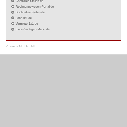
Controller-Stellen.de
Rechnungswesen-Portal.de
Buchhalter-Stellen.de
Lohn1x1.de
Vermieter1x1.de
Excel-Vorlagen-Markt.de
© reimus.NET GmbH