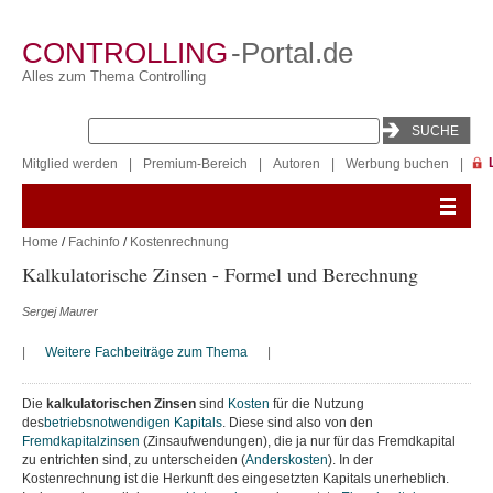
CONTROLLING
-Portal.de
Alles zum Thema Controlling
Mitglied werden
|
Premium-Bereich
|
Autoren
|
Werbung buchen
|
Home
/
Fachinfo
/
Kostenrechnung
Kalkulatorische Zinsen - Formel und Berechnung
Sergej Maurer
|
Weitere Fachbeiträge zum Thema
|
Die
kalkulatorischen Zinsen
sind
Kosten
für die Nutzung
des
betriebsnotwendigen Kapitals
. Diese sind also von den
Fremdkapitalzinsen
(Zinsaufwendungen), die ja nur für das Fremdkapital
zu entrichten sind, zu unterscheiden (
Anderskosten
). In der
Kostenrechnung ist die Herkunft des eingesetzten Kapitals unerheblich.