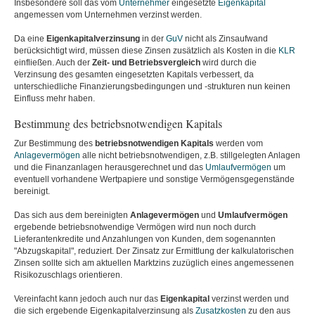
Insbesondere soll das vom
Unternehmer
eingesetzte
Eigenkapital
angemessen vom Unternehmen verzinst werden.
Da eine
Eigenkapitalverzinsung
in der
GuV
nicht als Zinsaufwand
berücksichtigt wird, müssen diese Zinsen zusätzlich als Kosten in die
KLR
einfließen. Auch der
Zeit- und Betriebsvergleich
wird durch die
Verzinsung des gesamten eingesetzten Kapitals verbessert, da
unterschiedliche Finanzierungsbedingungen und -strukturen nun keinen
Einfluss mehr haben.
Bestimmung des betriebsnotwendigen Kapitals
Zur Bestimmung des
betriebsnotwendigen Kapitals
werden vom
Anlagevermögen
alle nicht betriebsnotwendigen, z.B. stillgelegten Anlagen
und die Finanzanlagen herausgerechnet und das
Umlaufvermögen
um
eventuell vorhandene Wertpapiere und sonstige Vermögensgegenstände
bereinigt.
Das sich aus dem bereinigten
Anlagevermögen
und
Umlaufvermögen
ergebende betriebsnotwendige Vermögen wird nun noch durch
Lieferantenkredite und Anzahlungen von Kunden, dem sogenannten
"Abzugskapital", reduziert. Der Zinsatz zur Ermittlung der kalkulatorischen
Zinsen sollte sich am aktuellen Marktzins zuzüglich eines angemessenen
Risikozuschlags orientieren.
Vereinfacht kann jedoch auch nur das
Eigenkapital
verzinst werden und
die sich ergebende Eigenkapitalverzinsung als
Zusatzkosten
zu den aus