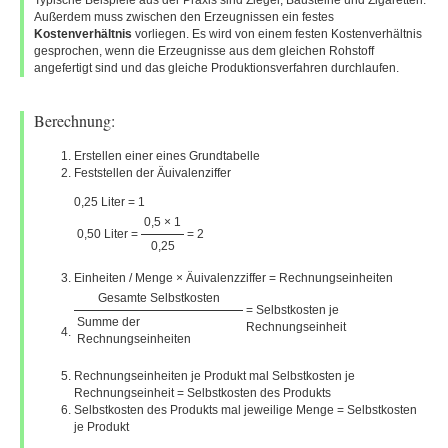
Typische Beispiele aus der Praxis sind Ziegel, Bausteine und Zigaretten.
Außerdem muss zwischen den Erzeugnissen ein festes
Kostenverhältnis
vorliegen. Es wird von einem festen Kostenverhältnis
gesprochen, wenn die Erzeugnisse aus dem gleichen Rohstoff
angefertigt sind und das gleiche Produktionsverfahren durchlaufen.
Berechnung:
Erstellen einer eines Grundtabelle
Feststellen der Äuivalenziffer
0,25 Liter = 1
0,5 × 1
0,50 Liter =
= 2
0,25
Einheiten / Menge × Äuivalenzziffer = Rechnungseinheiten
Gesamte Selbstkosten
= Selbstkosten je
Summe der
Rechnungseinheit
Rechnungseinheiten
Rechnungseinheiten je Produkt mal Selbstkosten je
Rechnungseinheit = Selbstkosten des Produkts
Selbstkosten des Produkts mal jeweilige Menge = Selbstkosten
je Produkt