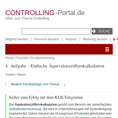
CONTROLLING
-Portal.de
Alles zum Thema Controlling
Mitglied werden
|
Premium-Bereich
|
Autoren
|
Werbung buchen
|
Home
/
Fachinfo
/
Kostenrechnung
4. Aufgabe - Einfache Äquivalenzziffernkalkulation
Günther Wittwer
|
Weitere Fachbeiträge zum Thema
|
Sicher zum Erfolg mit dem KLR-Telegramm
Die
Äquivalenzziffernkalkulation
gehört zum Bereich der vereinfachten
Selbstkostenrechnung
. Sie wird in Unternehmungen mit Sortenfertigung
angewendet. Dabei müssen die Erzeugnisse (
Produkte
) gleichartig sein.