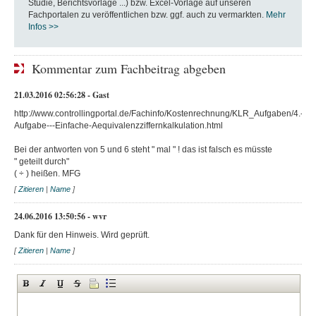
Studie, Berichtsvorlage ...) bzw. Excel-Vorlage auf unseren
Fachportalen zu veröffentlichen bzw. ggf. auch zu vermarkten.
Mehr
Infos >>
Kommentar zum Fachbeitrag abgeben
21.03.2016 02:56:28 - Gast
http://www.controllingportal.de/Fachinfo/Kostenrechnung/KLR_Aufgaben/4.-
Aufgabe---Einfache-Aequivalenzziffernkalkulation.html
Bei der antworten von 5 und 6 steht " mal " ! das ist falsch es müsste
" geteilt durch"
( ÷ ) heißen. MFG
[
Zitieren
|
Name
]
24.06.2016 13:50:56 - wvr
Dank für den Hinweis. Wird geprüft.
[
Zitieren
|
Name
]