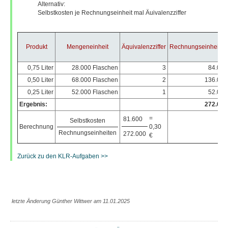
Alternativ:
Selbstkosten je Rechnungseinheit mal Äuivalenzziffer
Produkt
Mengeneinheit
Äquivalenzziffer
Rechnungseinheiten
0,75 Liter
28.000 Flaschen
3
84.000
0,50 Liter
68.000 Flaschen
2
136.000
0,25 Liter
52.000 Flaschen
1
52.000
Ergebnis:
272.000
=
81.600
Selbstkosten
Berechnung
0,30
Rechnungseinheiten
272.000
€
Zurück zu den KLR-Aufgaben >>
letzte Änderung Günther Wittwer am 11.01.2025