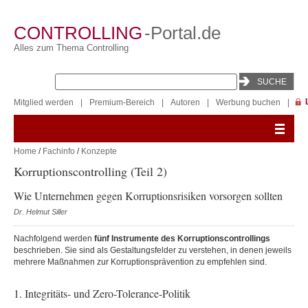
CONTROLLING
-Portal.de
Alles zum Thema Controlling
Mitglied werden
|
Premium-Bereich
|
Autoren
|
Werbung buchen
|
Home
/
Fachinfo
/
Konzepte
Korruptionscontrolling (Teil 2)
Wie Unternehmen gegen Korruptionsrisiken vorsorgen sollten
Dr. Helmut Siller
Nachfolgend werden
f
ünf Instrumente des Korruptionscontrollings
beschrieben. Sie sind als Gestaltungsfelder zu verstehen, in denen jeweils
mehrere Maßnahmen zur Korruptionsprävention zu empfehlen sind.
1. Integritäts- und Zero-Tolerance-Politik