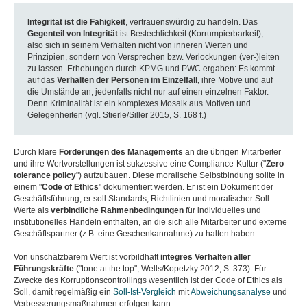
Integrität ist die Fähigkeit
, vertrauenswürdig zu handeln. Das
Gegenteil von Integrität
ist Bestechlichkeit (Korrumpierbarkeit),
also sich in seinem Verhalten nicht von inneren Werten und
Prinzipien, sondern von Versprechen bzw. Verlockungen (ver-)leiten
zu lassen. Erhebungen durch KPMG und PWC ergaben: Es kommt
auf das
Verhalten
der
Personen im Einzelfall
,
ihre Motive und auf
die Umstände an, jedenfalls nicht nur auf einen einzelnen Faktor.
Denn Kriminalität ist ein komplexes Mosaik
aus Motiven und
Gelegenheiten (vgl. Stierle/Siller 2015, S. 168 f.)
Durch klare
Forderungen des Managements
an die übrigen Mitarbeiter
und ihre Wertvorstellungen ist sukzessive eine Compliance-Kultur ("
Zero
tolerance policy
") aufzubauen. Diese moralische Selbstbindung sollte in
einem "
Code of Ethics
" dokumentiert werden. Er ist ein Dokument der
Geschäftsführung; er soll Standards, Richtlinien und moralischer Soll-
Werte als
verbindliche Rahmenbedingungen
für individuelles und
institutionelles Handeln enthalten, an die sich alle Mitarbeiter und externe
Geschäftspartner (z.B. eine Geschenkannahme) zu halten haben.
Von unschätzbarem Wert ist vorbildhaft
integres Verhalten
aller
Führungskräfte
("tone at the top"; Wells/Kopetzky 2012, S. 373). Für
Zwecke des Korruptionscontrollings wesentlich ist der Code of Ethics als
Soll, damit regelmäßig ein
Soll-Ist-Vergleich
mit
Abweichungsanalyse
und
Verbesserungsmaßnahmen erfolgen kann.