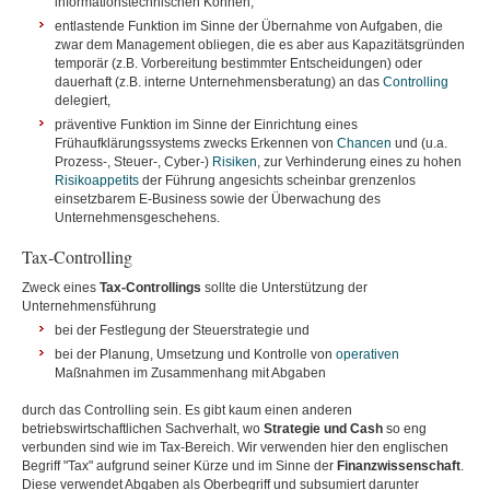
informationstechnischen Können,
entlastende Funktion im Sinne der Übernahme von Aufgaben, die
zwar dem Management obliegen, die es aber aus Kapazitätsgründen
temporär (z.B. Vorbereitung bestimmter Entscheidungen) oder
dauerhaft (z.B. interne Unternehmensberatung) an das
Controlling
delegiert,
präventive Funktion im Sinne der Einrichtung eines
Frühaufklärungssystems zwecks Erkennen von
Chancen
und (u.a.
Prozess-, Steuer-, Cyber-)
Risiken
, zur Verhinderung eines zu hohen
Risikoappetits
der Führung angesichts scheinbar grenzenlos
einsetzbarem E-Business sowie der Überwachung des
Unternehmensgeschehens.
Tax-Controlling
Zweck eines
Tax-Controllings
sollte die Unterstützung der
Unternehmensführung
bei der Festlegung der Steuerstrategie und
bei der Planung, Umsetzung und Kontrolle von
operativen
Maßnahmen im Zusammenhang mit Abgaben
durch das Controlling sein. Es gibt kaum einen anderen
betriebswirtschaftlichen Sachverhalt, wo
Strategie und Cash
so eng
verbunden sind wie im Tax-Bereich. Wir verwenden hier den englischen
Begriff "Tax" aufgrund seiner Kürze und im Sinne der
Finanzwissenschaft
.
Diese verwendet Abgaben als Oberbegriff und subsumiert darunter