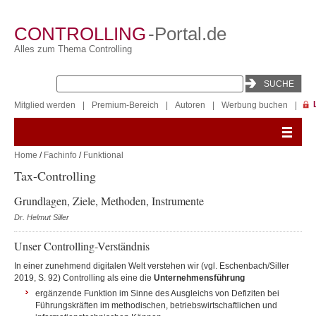
CONTROLLING
-Portal.de
Alles zum Thema Controlling
Mitglied werden
|
Premium-Bereich
|
Autoren
|
Werbung buchen
|
Home
/
Fachinfo
/
Funktional
Tax-Controlling
Grundlagen, Ziele, Methoden, Instrumente
Dr. Helmut Siller
Unser Controlling-Verständnis
In einer zunehmend digitalen Welt verstehen wir (vgl. Eschenbach/Siller
2019, S. 92) Controlling als eine die
Unternehmensführung
ergänzende Funktion im Sinne des Ausgleichs von Defiziten bei
Führungskräften im methodischen, betriebswirtschaftlichen und