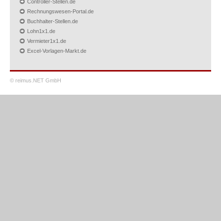
Controller-Stellen.de
Rechnungswesen-Portal.de
Buchhalter-Stellen.de
Lohn1x1.de
Vermieter1x1.de
Excel-Vorlagen-Markt.de
© reimus.NET GmbH