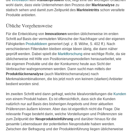
die
Innovation
kein
Kundenproblem
löst, liegt eine der wichtigen Ursachen
wohl darin, dass viele Unternehmen den Prozess der
Marktanalyse
zu
statisch sehen und damit zum Zeitpunkt des
Markteintritts
schon veraltete
Produkte anbieten.
Übliche Vorgehensweise
Für die Entwicklung von
Innovationen
werden üblicherweise im ersten
Schritt auf Basis der vermuteten Wünsche der Nachfrager und der eigenen
Fähigkeiten
Produktideen
generiert (vgl. z. B. Wöhe, S. 402 ff.). Nach
verschiedenen Filterstufen bleiben einige Ideen übrig, die dann näher
geprüft werden. Dabei spielt die
Marktforschung
eine wichtige Rolle, da sie
üblicherweise mit Hilfe von Positionierungsmodellen herausarbeitet, wie
die eigenen Produkte und die der Konkurrenz heute aus Sicht der
Verbraucher wahrgenommen werden. Dann sucht man mittels der
Produktlückenanalyse
(auch Marktnischenanalyse) nach
Merkmalskombinationen, die bis jetzt noch von keinem (starken) Anbieter
bedient worden sind.
Im zweiten Schritt wird dann gefragt, welche Idealvorstellungen die
Kunden
von einem Produkt haben. Es ist offensichtlich, dass sich die Kunden
natürlich nur auf Basis des bisherigen Angebots und ihrer aktuellen
Präferenzen äußern können. Aber das ist eigentlich nicht die Frage. Die
relevante Frage besteht darin, welche Vorstellungen und Präferenzen sie
zum Zeitpunkt der
Neuprodukteinführung
und darüber hinaus für die
gesamte Lebensdauer der potentiellen Neuprodukte haben werden.
Zwischen der Befragung und der Produkteinführung liegen üblicherweise