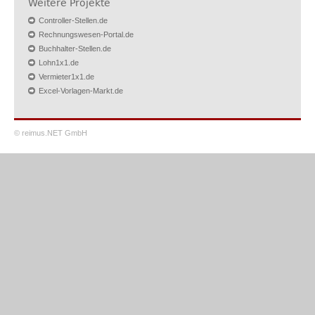
Weitere Projekte
Controller-Stellen.de
Rechnungswesen-Portal.de
Buchhalter-Stellen.de
Lohn1x1.de
Vermieter1x1.de
Excel-Vorlagen-Markt.de
© reimus.NET GmbH