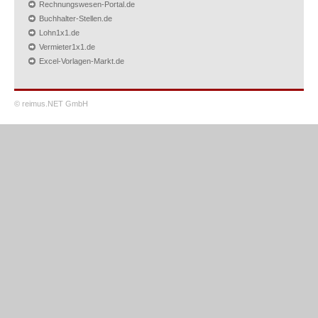
Rechnungswesen-Portal.de
Buchhalter-Stellen.de
Lohn1x1.de
Vermieter1x1.de
Excel-Vorlagen-Markt.de
© reimus.NET GmbH