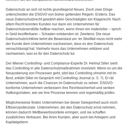
Datenschutz an sich ist nichts grundlegend Neues. Doch zwei Dinge
unterscheiden die DSGVO von bisher geltenden Regeln. Erstens: Das
neue Datenschutzrecht gewährt allen Geschädigten ein Klagerecht. Nach
altem Recht konnten Kunden nur dann ein Unternehmen für
Datenschutzverstöße haftbar machen, wenn ihnen ein materieller – sprich:
in Geld bezifferbarer – Schaden entstanden ist. Zweitens: Die neue
Datenschutzrichtlinie kehrt die Beweislast um. Im Streitfall muss nicht mehr
der Kunde dem Unternehmen nachweisen, dass es den Datenschutz
vernachlässigt hat. Vielmehr muss das Unternehmen erklären und
nachweisen, was es für den Datenschutz tut.
Der Wiener Controlling- und Compliance-Experte Dr. Helmut Siller sieht
das Controlling in alle Datenschutzmaßnahmen involviert. Wenn es um die
Neujustierung von Prozessen geht, sitzt das Controlling ohnehin mit im
Boot, erklärt Siller im Gespräch mit Controlling-Journal (s. S. 7). Er rät
Unternehmen, auch die Chancen im Datenschutz zu sehen. DSGVO-
konforme Unternehmen verbessern ihre Rechtssicherheit und senken
Haftungsrisiken, wei sie ihre Prozesse kennen und regelmäßig prüfen.
Möglicherweise finden Unternehmen bei dieser Gelegenheit auch noch
Effizienzpotenziale. Unternehmen, die den Datenschutz ernst nehmen,
können dadurch Wettbewerbsvorteile erringen, und sie schaffen
zusätzliches Vertrauen. Bei ihren Kunden, aber auch bei Anlegern und
Kapitalgebern.