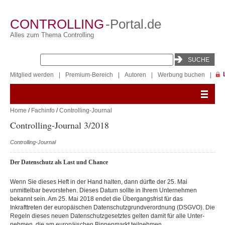
CONTROLLING
-Portal.de
Alles zum Thema Controlling
Mitglied werden
|
Premium-Bereich
|
Autoren
|
Werbung buchen
|
Home
/
Fachinfo
/
Controlling-Journal
Controlling-Journal 3/2018
Controlling-Journal
Der Datenschutz als Last und Chance
Wenn Sie dieses Heft in der Hand halten, dann dürfte der 25. Mai
unmittelbar bevorstehen. Dieses Datum sollte in Ihrem Unternehmen
bekannt sein. Am 25. Mai 2018 endet die Übergangsfrist für das
Inkrafttreten der europäischen Datenschutzgrundverordnung (DSGVO). Die
Regeln dieses neuen Datenschutzgesetztes gelten damit für alle Unter-
nehmen, die am europäischen Binnenmarkt teilnehmen.