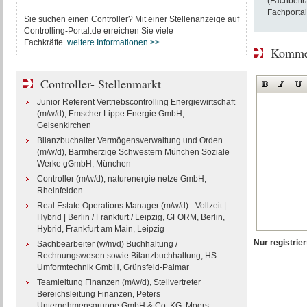
(Fachbeitr
Fachportal
Sie suchen einen Controller? Mit einer Stellenanzeige auf
Controlling-Portal.de erreichen Sie viele
Fachkräfte.
weitere Informationen >>
Kommen
Controller- Stellenmarkt
Junior Referent Vertriebscontrolling Energiewirtschaft
(m/w/d), Emscher Lippe Energie GmbH,
Gelsenkirchen
Bilanzbuchalter Vermögensverwaltung und Orden
(m/w/d), Barmherzige Schwestern München Soziale
Werke gGmbH, München
Controller (m/w/d), naturenergie netze GmbH,
Rheinfelden
Real Estate Operations Manager (m/w/d) - Vollzeit |
Hybrid | Berlin / Frankfurt / Leipzig, GFORM, Berlin,
Hybrid, Frankfurt am Main, Leipzig
Nur registri
Sachbearbeiter (w/m/d) Buchhaltung /
Rechnungswesen sowie Bilanzbuchhaltung, HS
Umformtechnik GmbH, Grünsfeld-Paimar
Teamleitung Finanzen (m/w/d), Stellvertreter
Bereichsleitung Finanzen, Peters
Unternehmensgruppe GmbH & Co. KG, Moers