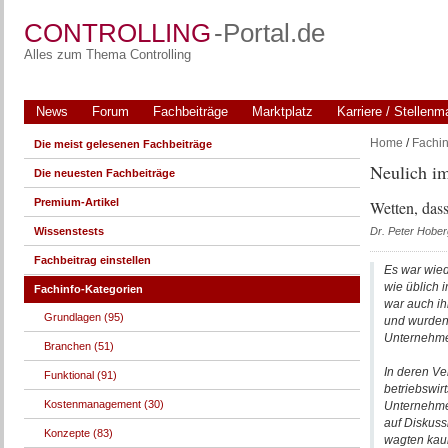
CONTROLLING
-Portal.de
Alles zum Thema Controlling
News
Forum
Fachbeiträge
Marktplatz
Karriere / Stellenm
Home
/
Fachin
Die meist gelesenen Fachbeiträge
Neulich i
Die neuesten Fachbeiträge
Premium-Artikel
Wetten, das
Wissenstests
Dr. Peter Hober
Fachbeitrag einstellen
Es war wied
wie üblich 
Fachinfo-Kategorien
war auch ih
Grundlagen (95)
und wurden 
Unternehme
Branchen (51)
In deren Ve
Funktional (91)
betriebswir
Kostenmanagement (30)
Unternehmer
auf Diskuss
Konzepte (83)
wagten kaum