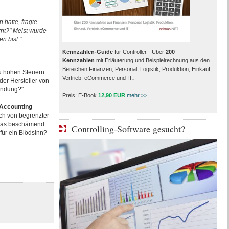
hatte, fragte
nt?" Meist wurde
n bist."
Kennzahlen-Guide
für Controller - Über
200
Kennzahlen
mit Erläuterung und Beispielrechnung aus den
Bereichen Finanzen, Personal, Logistik, Produktion, Einkauf,
u hohen Steuern
Vertrieb, eCommerce und IT
.
 der Hersteller von
wendung?"
Preis: E-Book
12,90 EUR
mehr >>
 Accounting
ch von begrenzter
b das beschämend
Controlling-Software gesucht?
 für ein Blödsinn?