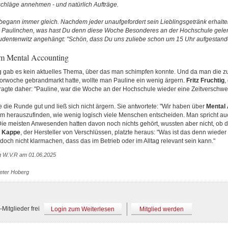
chläge annehmen - und natürlich Aufträge.
egann immer gleich. Nachdem jeder unaufgefordert sein Lieblingsgetränk erhalten 
, Paulinchen, was hast Du denn diese Woche Besonderes an der Hochschule geler
udentenwitz angehängt: "Schön, dass Du uns zuliebe schon um 15 Uhr aufgestande
m Mental Accounting
 gab es kein aktuelles Thema, über das man schimpfen konnte. Und da man die z
Vorwoche gebrandmarkt hatte, wollte man Pauline ein wenig ärgern.
Fritz Fruchtig
,
 fragte daher: "Pauline, war die Woche an der Hochschule wieder eine Zeitversch
 die Runde gut und ließ sich nicht ärgern. Sie antwortete: "Wir haben über
Mental
m herauszufinden, wie wenig logisch viele Menschen entscheiden. Man spricht au
" Die meisten Anwesenden hatten davon noch nichts gehört, wussten aber nicht, o
t Kappe
, der Hersteller von Verschlüssen, platzte heraus: "Was ist das denn wieder
doch nicht klarmachen, dass das im Betrieb oder im Alltag relevant sein kann."
g W.V.R am 01.06.2025
Peter Hoberg
Mitglieder frei
Login zum Weiterlesen
Mitglied werden