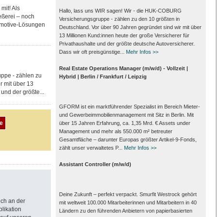
mit! Als
Hallo, lass uns WIR sagen! Wir - die HUK-COBURG
eßerei – noch
Versicherungsgruppe - zählen zu den 10 größten in
tomotive-Lösungen
Deutschland. Vor über 90 Jahren gegründet sind wir mit über
13 Millionen Kund:innen heute der große Versicherer für
Privathaushalte und der größte deutsche Autoversicherer.
Dass wir oft preisgünstige...
Mehr Infos >>
Real Estate Operations Manager (m/w/d) - Vollzeit |
ppe - zählen zu
Hybrid | Berlin / Frankfurt / Leipzig
r mit über 13
und der größte...
GFORM ist ein marktführender Spezialist im Bereich Mieter-
und Gewerbeimmobilienmanagement mit Sitz in Berlin. Mit
über 15 Jahren Erfahrung, ca. 1,35 Mrd. € Assets under
Management und mehr als 550.000 m² betreuter
Gesamtfläche – darunter Europas größter Artikel-9-Fonds,
zählt unser verwaltetes P...
Mehr Infos >>
Assistant Controller (m/w/d)
Deine Zukunft – perfekt verpackt. Smurfit Westrock gehört
ich an der
mit weltweit 100.000 Mitarbeiter­innen und Mitarbeitern in 40
blikation
Ländern zu den führenden Anbietern von papier­basierten