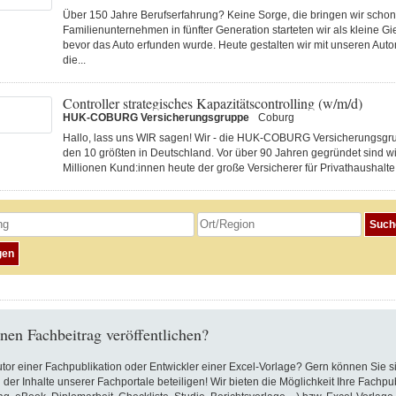
Über 150 Jahre Berufserfahrung? Keine Sorge, die bringen wir schon 
Familienunternehmen in fünfter Generation starteten wir als kleine Gi
bevor das Auto erfunden wurde. Heute gestalten wir mit unseren Au
die...
Controller strategisches Kapazitätscontrolling (w/m/d)
HUK-COBURG Versicherungsgruppe
Coburg
Hallo, lass uns WIR sagen! Wir - die HUK-COBURG Versicherungsgru
den 10 größten in Deutschland. Vor über 90 Jahren gegründet sind wi
Millionen Kund:innen heute der große Versicherer für Privathaushalte 
nen Fachbeitrag veröffentlichen?
utor einer Fachpublikation oder Entwickler einer Excel-Vorlage? Gern können Sie s
 der Inhalte unserer Fachportale beteiligen! Wir bieten die Möglichkeit Ihre Fachpu