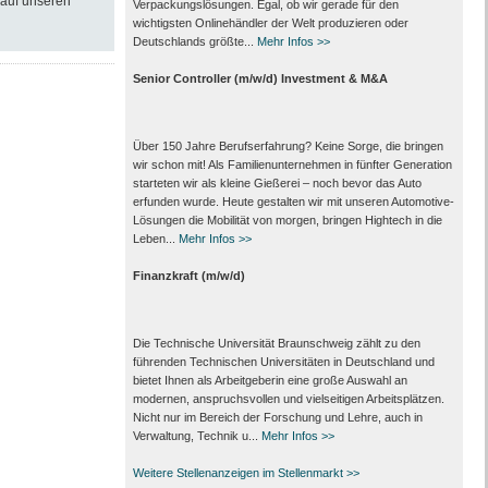
 auf unseren
Verpackungs­lösungen. Egal, ob wir gerade für den
wichtigsten Onlinehändler der Welt produzieren oder
Deutschlands größte...
Mehr Infos >>
Senior Controller (m/w/d) Investment & M&A
Über 150 Jahre Berufserfahrung? Keine Sorge, die bringen
wir schon mit! Als Familienunternehmen in fünfter Generation
starteten wir als kleine Gießerei – noch bevor das Auto
erfunden wurde. Heute gestalten wir mit unseren Automotive-
Lösungen die Mobilität von morgen, bringen Hightech in die
Leben...
Mehr Infos >>
Finanzkraft (m/w/d)
Die Technische Universität Braunschweig zählt zu den
führenden Technischen Universitäten in Deutschland und
bietet Ihnen als Arbeit­geberin eine große Auswahl an
modernen, anspruchsvollen und vielseitigen Arbeits­plätzen.
Nicht nur im Bereich der Forschung und Lehre, auch in
Verwaltung, Technik u...
Mehr Infos >>
Weitere Stellenanzeigen im Stellenmarkt >>