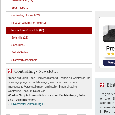
Arbeitsmarkt (21)
Spar-Tipps (2)
Controlling-Journal (23)
Finanzmathem. Formeln (15)
Neulich im Golfclub (60)
Softskills (29)
Sonstiges (19)
Artikel-Serien
Stichwortverzeichnis
Controlling- Newsletter
Neben aktuellen Fach- und Arbeitsmarkt-Trends für Controller und
neu eingegangene Fachbeiträge, informieren wir Sie über
Blei
interessante Veranstaltungen und stellen Ihnen einzelne
Controlling-Tools im Detail vor.
Tragen Sie
Werden Sie jetzt monatlich über
neue Fachbeiträge, Jobs
erhalten S
und Tools
informiert!
wichtige N
Zur Newsletter-Anmeldung >>
spannende 
im Forum u