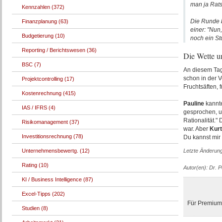
man ja Rats
Kennzahlen (372)
Die Runde b
Finanzplanung (63)
einer: "Nun
Budgetierung (10)
noch ein St
Reporting / Berichtswesen (36)
Die Wette u
BSC (7)
An diesem Tag
schon in der 
Projektcontrolling (17)
Fruchtsäften,
Kostenrechnung (415)
Pauline
kannte
IAS / IFRS (4)
gesprochen, u
Rationalität.
Risikomanagement (37)
war. Aber
Kur
Investitionsrechnung (78)
Du kannst mir 
Unternehmensbewertg. (12)
Letzte Änderun
Rating (10)
Autor(en): Dr. 
KI / Business Intelligence (87)
Excel-Tipps (202)
Für Premium-
Studien (8)