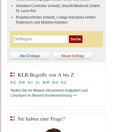
Assistant Controller (m/w/d), Smurfit Westrock GmbH,
St. Leon-Rot
Projektcontroller (m/w/d), Lödige Industries GmbH,
Paderborn und Mobiles Arbeiten
Alle Einträge
Neuer Eintrag
KLR-Begriffe von A bis Z
A-C
D-F
G-I
J-L
M-R
S-U
V-Z
Testen Sie ihr Wissen mit unseren
Aufgaben und
Lösungen im Bereich Kostenrechnung >>
Sie haben eine Frage?