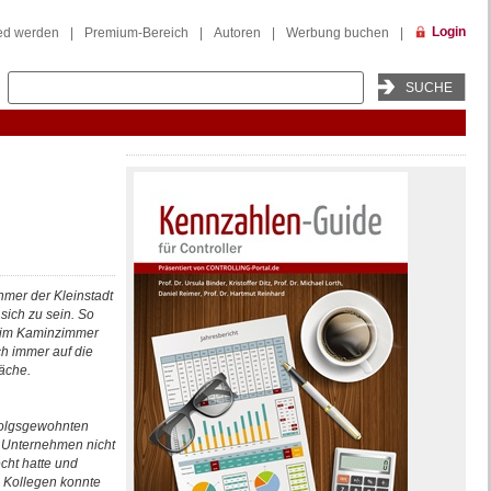
Login
ied werden
|
Premium-Bereich
|
Autoren
|
Werbung buchen
|
hmer der Kleinstadt
sich zu sein. So
n im Kaminzimmer
ch immer auf die
äche.
rfolgsgewohnten
n Unternehmen nicht
cht hatte und
 Kollegen konnte