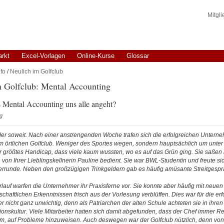
Mitgl
arkt
Excel-Vorlagen
Online-Kurse
Glossar
fo
/
Neulich im Golfclub
m Golfclub: Mental Accounting
s Mental Accounting uns alle angeht?
g
er soweit. Nach einer anstrengenden Woche trafen sich die erfolgreichen Unterne
im örtlichen Golfclub. Weniger des Sportes wegen, sondern hauptsächlich um unter 
r größtes Handicap, dass viele kaum wussten, wo es auf das Grün ging. Sie saße
von Ihrer Lieblingskellnerin Pauline bedient. Sie war BWL-Studentin und freute si
rrunde. Neben den großzügigen Trinkgeldern gab es häufig amüsante Streitgespr
rlauf warfen die Unternehmer ihr Praxisferne vor. Sie konnte aber häufig mit neuen
tschaftlichen Erkenntnissen frisch aus der Vorlesung verblüffen. Dies war für die e
 nicht ganz unwichtig, denn als Patriarchen der alten Schule achteten sie in ihre
ionskultur. Viele Mitarbeiter hatten sich damit abgefunden, dass der Chef immer Re
, auf Probleme hinzuweisen. Auch deswegen war der Golfclub nützlich, denn von