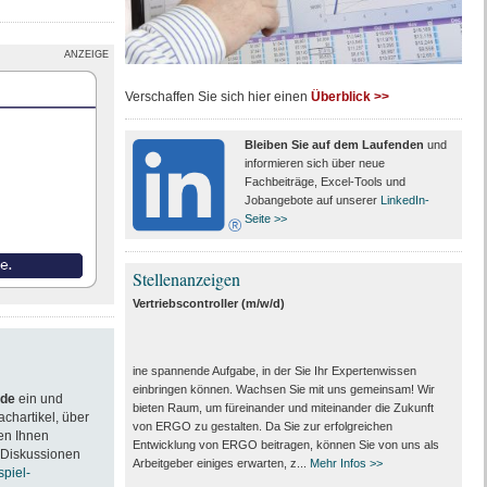
ANZEIGE
Verschaffen Sie sich hier einen
Überblick >>
Bleiben Sie auf dem Laufenden
und
informieren sich über neue
Fachbeiträge, Excel-Tools und
Jobangebote auf unserer
LinkedIn-
Seite >>
Stellenanzeigen
Vertriebscontroller (m/w/d)
ine spannende Aufgabe, in der Sie Ihr Expertenwissen
einbringen können. Wachsen Sie mit uns gemeinsam! Wir
.de
ein und
bieten Raum, um füreinander und miteinander die Zukunft
achartikel, über
von ERGO zu gestalten. Da Sie zur erfolgreichen
en Ihnen
Entwicklung von ERGO beitragen, können Sie von uns als
 Diskussionen
Arbeitgeber einiges erwarten, z...
Mehr Infos >>
spiel-