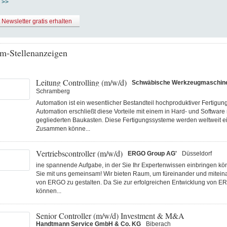
 >>
t Newsletter gratis erhalten
m-Stellenanzeigen
Leitung Controlling (m/w/d)
Schwäbische Werkzeugmaschi
Schramberg
Automation ist ein wesentlicher Bestandteil hochproduktiver Fertigu
Automation erschließt diese Vorteile mit einem in Hard- und Software
gegliederten Baukasten. Diese Fertigungs­systeme werden weltweit ei
Zusammen könne...
Vertriebscontroller (m/w/d)
ERGO Group AG'
Düsseldorf
ine spannende Aufgabe, in der Sie Ihr Expertenwissen einbringen k
Sie mit uns gemeinsam! Wir bieten Raum, um füreinander und miteina
von ERGO zu gestalten. Da Sie zur erfolgreichen Entwicklung von E
können...
Senior Controller (m/w/d) Investment & M&A
Handtmann Service GmbH & Co. KG
Biberach