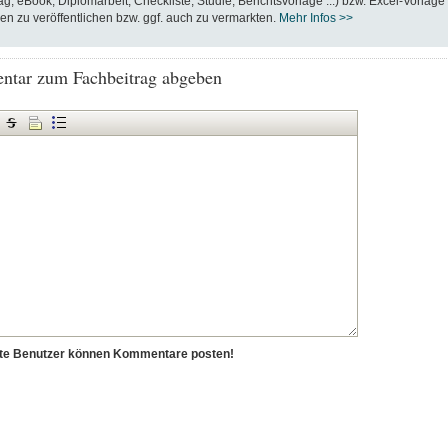
ag, eBook, Diplomarbeit, Checkliste, Studie, Berichtsvorlage ...) bzw. Excel-Vorlage
en zu veröffentlichen bzw. ggf. auch zu vermarkten.
Mehr Infos >>
tar zum Fachbeitrag abgeben
erte Benutzer können Kommentare posten!