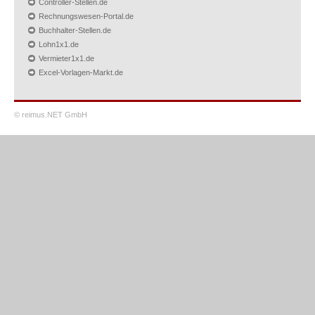
Controller-Stellen.de
Rechnungswesen-Portal.de
Buchhalter-Stellen.de
Lohn1x1.de
Vermieter1x1.de
Excel-Vorlagen-Markt.de
© reimus.NET GmbH