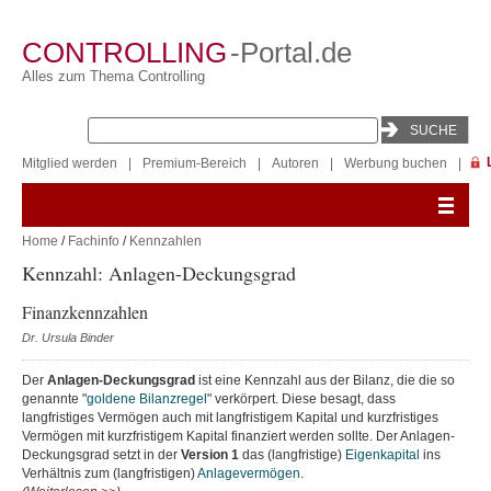
CONTROLLING
-Portal.de
Alles zum Thema Controlling
Mitglied werden
|
Premium-Bereich
|
Autoren
|
Werbung buchen
|
Home
/
Fachinfo
/
Kennzahlen
Kennzahl: Anlagen-Deckungsgrad
Finanzkennzahlen
Dr. Ursula Binder
Der
Anlagen-Deckungsgrad
ist eine Kennzahl aus der Bilanz, die die so
genannte "
goldene Bilanzregel
" verkörpert. Diese besagt, dass
langfristiges Vermögen auch mit langfristigem Kapital und kurzfristiges
Vermögen mit kurzfristigem Kapital finanziert werden sollte. Der Anlagen-
Deckungsgrad setzt in der
Version 1
das (langfristige)
Eigenkapital
ins
Verhältnis zum (langfristigen)
Anlagevermögen
.