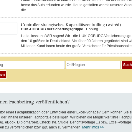
Familienunternehmen in fünfter Generation starteten wir als kleine Gi
bevor das Auto erfunden wurde. Heute gestalten wir mit unseren Au
die...
Controller strategisches Kapazitätscontrolling (w/m/d)
HUK-COBURG Versicherungsgruppe
Coburg
Hallo, lass uns WIR sagen! Wir - die HUK-COBURG Versicherungsgru
den 10 größten in Deutschland. Vor über 90 Jahren gegründet sind wi
Millionen Kund:innen heute der große Versicherer für Privathaushalte 
nen Fachbeitrag veröffentlichen?
utor einer Fachpublikation oder Entwickler einer Excel-Vorlage? Gern können Sie s
 der Inhalte unserer Fachportale beteiligen! Wir bieten die Möglichkeit Ihre Fachpu
ag, eBook, Diplomarbeit, Checkliste, Studie, Berichtsvorlage ...) bzw. Excel-Vorlage
en zu veröffentlichen bzw. ggf. auch zu vermarkten.
Mehr Infos >>