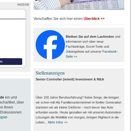
ANZEIGE
Verschaffen Sie sich hier einen
Überblick >>
Bleiben Sie auf dem Laufenden
und
informieren sich über neue
Fachbeiträge, Excel-Tools und
Jobangebote auf unserer
Facebook-
Seite >>
Stellenanzeigen
Senior Controller (m/w/d) Investment & M&A
.de
ein und
Über 150 Jahre Berufserfahrung? Keine Sorge, die bringen
achartikel, über
wir schon mit! Als Familienunternehmen in fünfter Generation
en Ihnen
starteten wir als kleine Gießerei – noch bevor das Auto
 Diskussionen
erfunden wurde. Heute gestalten wir mit unseren Automotive-
spiel-
Lösungen die Mobilität von morgen, bringen Hightech in die
Leben...
Mehr Infos >>