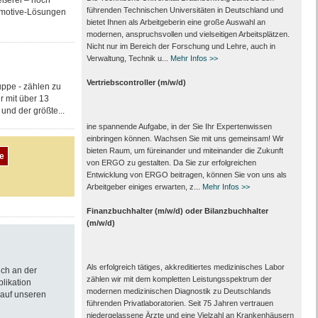
eßerei – noch
führenden Technischen Universitäten in Deutschland und
tomotive-Lösungen
bietet Ihnen als Arbeit­geberin eine große Auswahl an
modernen, anspruchsvollen und vielseitigen Arbeits­plätzen.
Nicht nur im Bereich der Forschung und Lehre, auch in
Verwaltung, Technik u...
Mehr Infos >>
Vertriebscontroller (m/w/d)
ppe - zählen zu
r mit über 13
und der größte...
ine spannende Aufgabe, in der Sie Ihr Expertenwissen
einbringen können. Wachsen Sie mit uns gemeinsam! Wir
bieten Raum, um füreinander und miteinander die Zukunft
von ERGO zu gestalten. Da Sie zur erfolgreichen
Entwicklung von ERGO beitragen, können Sie von uns als
Arbeitgeber einiges erwarten, z...
Mehr Infos >>
Finanzbuchhalter (m/w/d) oder Bilanzbuchhalter
(m/w/d)
Als erfolgreich tätiges, akkreditiertes medizinisches Labor
ich an der
zählen wir mit dem kompletten Leistungs­spektrum der
blikation
modernen medizinischen Diagnostik zu Deutschlands
 auf unseren
führenden Privat­laboratorien. Seit 75 Jahren vertrauen
nieder­gelassene Ärzte und eine Vielzahl an Kranken­häusern