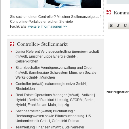
Kommen
Sie suchen einen Controller? Mit einer Stellenanzeige auf
Controlling-Portal.de erreichen Sie viele
Fachkräfte.
weitere Informationen >>
Controller- Stellenmarkt
Junior Referent Vertriebscontrolling Energiewirtschaft
(m/w/d), Emscher Lippe Energie GmbH,
Gelsenkirchen
Bilanzbuchalter Vermögensverwaltung und Orden
(m/w/d), Barmherzige Schwestern München Soziale
Werke gGmbH, München
Controller (m/w/d), naturenergie netze GmbH,
Rheinfelden
Nur registri
Real Estate Operations Manager (m/w/d) - Vollzeit |
Hybrid | Berlin / Frankfurt / Leipzig, GFORM, Berlin,
Hybrid, Frankfurt am Main, Leipzig
Sachbearbeiter (w/m/d) Buchhaltung /
Rechnungswesen sowie Bilanzbuchhaltung, HS
Umformtechnik GmbH, Grünsfeld-Paimar
Teamleitung Finanzen (m/w/d), Stellvertreter