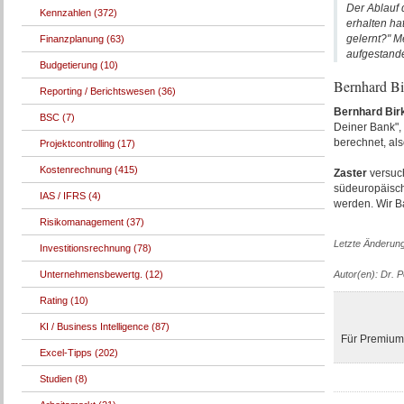
Der Ablauf 
Kennzahlen (372)
erhalten ha
gelernt?" M
Finanzplanung (63)
aufgestande
Budgetierung (10)
Bernhard Bir
Reporting / Berichtswesen (36)
Bernhard Bir
BSC (7)
Deiner Bank",
berechnet, al
Projektcontrolling (17)
Kostenrechnung (415)
Zaster
versuch
südeuropäische
IAS / IFRS (4)
werden. Wir B
Risikomanagement (37)
Letzte Änderun
Investitionsrechnung (78)
Unternehmensbewertg. (12)
Autor(en): Dr. 
Rating (10)
KI / Business Intelligence (87)
Für Premium-
Excel-Tipps (202)
Studien (8)