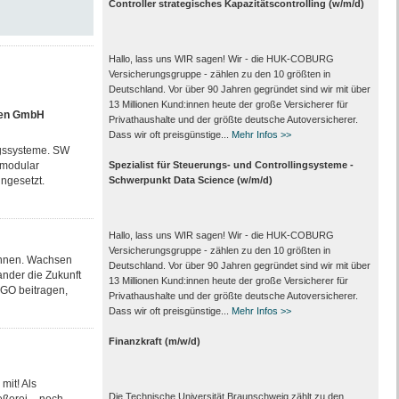
Controller strategisches Kapazitätscontrolling (w/m/d)
Hallo, lass uns WIR sagen! Wir - die HUK-COBURG
Versicherungsgruppe - zählen zu den 10 größten in
Deutschland. Vor über 90 Jahren gegründet sind wir mit über
13 Millionen Kund:innen heute der große Versicherer für
nen GmbH
Privathaushalte und der größte deutsche Autoversicherer.
Dass wir oft preisgünstige...
Mehr Infos >>
ngssysteme. SW
 modular
Spezialist für Steuerungs- und Controllingsysteme -
ngesetzt.
Schwerpunkt Data Science (w/m/d)
Hallo, lass uns WIR sagen! Wir - die HUK-COBURG
Versicherungsgruppe - zählen zu den 10 größten in
önnen. Wachsen
Deutschland. Vor über 90 Jahren gegründet sind wir mit über
nder die Zukunft
13 Millionen Kund:innen heute der große Versicherer für
RGO beitragen,
Privathaushalte und der größte deutsche Autoversicherer.
Dass wir oft preisgünstige...
Mehr Infos >>
Finanzkraft (m/w/d)
mit! Als
Die Technische Universität Braunschweig zählt zu den