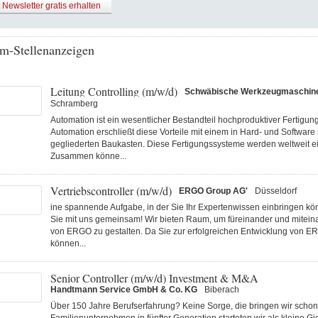
t Newsletter gratis erhalten
m-Stellenanzeigen
Leitung Controlling (m/w/d)
Schwäbische Werkzeugmaschi
Schramberg
Automation ist ein wesentlicher Bestandteil hochproduktiver Fertigu
Automation erschließt diese Vorteile mit einem in Hard- und Software
gegliederten Baukasten. Diese Fertigungs­systeme werden weltweit ei
Zusammen könne...
Vertriebscontroller (m/w/d)
ERGO Group AG'
Düsseldorf
ine spannende Aufgabe, in der Sie Ihr Expertenwissen einbringen k
Sie mit uns gemeinsam! Wir bieten Raum, um füreinander und miteina
von ERGO zu gestalten. Da Sie zur erfolgreichen Entwicklung von E
können...
Senior Controller (m/w/d) Investment & M&A
Handtmann Service GmbH & Co. KG
Biberach
Über 150 Jahre Berufserfahrung? Keine Sorge, die bringen wir schon 