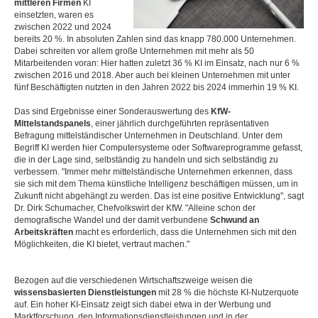
mittleren Firmen
KI
einsetzten, waren es
zwischen 2022 und 2024
bereits 20 %. In absoluten Zahlen sind das knapp 780.000 Unternehmen.
Dabei schreiten vor allem große Unternehmen mit mehr als 50
Mitarbeitenden voran: Hier hatten zuletzt 36 % KI im Einsatz, nach nur 6 %
zwischen 2016 und 2018. Aber auch bei kleinen Unternehmen mit unter
fünf Beschäftigten nutzten in den Jahren 2022 bis 2024 immerhin 19 % KI.
Das sind Ergebnisse einer Sonderauswertung des
KfW-
Mittelstandspanels
, einer jährlich durchgeführten repräsentativen
Befragung mittelständischer Unternehmen in Deutschland. Unter dem
Begriff KI werden hier Computersysteme oder Softwareprogramme gefasst,
die in der Lage sind, selbständig zu handeln und sich selbständig zu
verbessern. "Immer mehr mittelständische Unternehmen erkennen, dass
sie sich mit dem Thema künstliche Intelligenz beschäftigen müssen, um in
Zukunft nicht abgehängt zu werden. Das ist eine positive Entwicklung", sagt
Dr. Dirk Schumacher, Chefvolkswirt der KfW. "Alleine schon der
demografische Wandel und der damit verbundene
Schwund an
Arbeitskräften
macht es erforderlich, dass die Unternehmen sich mit den
Möglichkeiten, die KI bietet, vertraut machen."
Bezogen auf die verschiedenen Wirtschaftszweige weisen die
wissensbasierten Dienstleistungen
mit 28 % die höchste KI-Nutzerquote
auf. Ein hoher KI-Einsatz zeigt sich dabei etwa in der Werbung und
Marktforschung, den Informationsdienstleistungen und in der