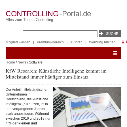
CONTROLLING
-Portal.de
Alles zum Thema Controlling
Mitglied werden
|
Premium-Bereich
|
Autoren
|
Werbung buchen
|
Home
/
News
/ Software
KfW Research: Künstliche Intelligenz kommt im
Mittelstand immer häufiger zum Einsatz
Der Anteil mittelständischer
Unternehmen in
Deutschland, die künstliche
Intelligenz (KI) nutzen, ist in
den vergangenen Jahren
stark angestiegen. Während
zwischen 2016 und 2018 nur
4 % der
kleinen und