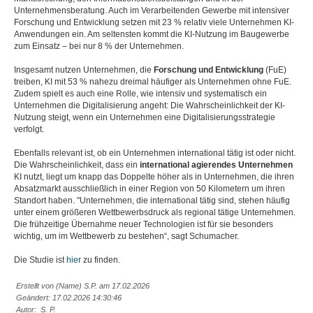
Unternehmensberatung. Auch im Verarbeitenden Gewerbe mit intensiver
Forschung und Entwicklung setzen mit 23 % relativ viele Unternehmen KI-
Anwendungen ein. Am seltensten kommt die KI-Nutzung im Baugewerbe
zum Einsatz – bei nur 8 % der Unternehmen.
Insgesamt nutzen Unternehmen, die
Forschung und Entwicklung
(FuE)
treiben, KI mit 53 % nahezu dreimal häufiger als Unternehmen ohne FuE.
Zudem spielt es auch eine Rolle, wie intensiv und systematisch ein
Unternehmen die Digitalisierung angeht: Die Wahrscheinlichkeit der KI-
Nutzung steigt, wenn ein Unternehmen eine Digitalisierungsstrategie
verfolgt.
Ebenfalls relevant ist, ob ein Unternehmen international tätig ist oder nicht.
Die Wahrscheinlichkeit, dass ein
international agierendes Unternehmen
KI nutzt, liegt um knapp das Doppelte höher als in Unternehmen, die ihren
Absatzmarkt ausschließlich in einer Region von 50 Kilometern um ihren
Standort haben. "Unternehmen, die international tätig sind, stehen häufig
unter einem größeren Wettbewerbsdruck als regional tätige Unternehmen.
Die frühzeitige Übernahme neuer Technologien ist für sie besonders
wichtig, um im Wettbewerb zu bestehen“, sagt Schumacher.
Die Studie ist
hier
zu finden.
Erstellt von (Name) S.P. am 17.02.2026
Geändert: 17.02.2026 14:30:46
Autor: S. P.