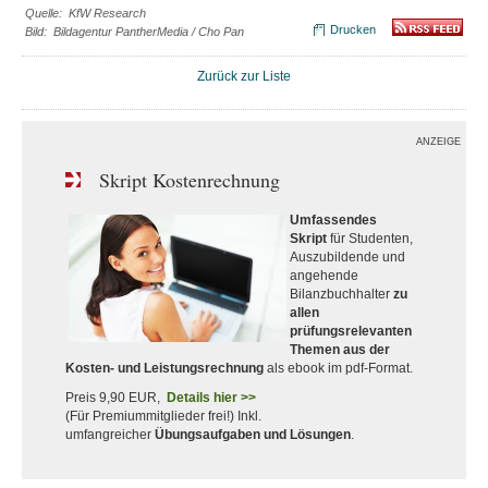
Quelle: KfW Research
Drucken
Bild: Bildagentur PantherMedia / Cho Pan
Zurück zur Liste
ANZEIGE
Skript Kostenrechnung
Umfassendes
Skript
für Studenten,
Auszubildende und
angehende
Bilanzbuchhalter
zu
allen
prüfungsrelevanten
Themen aus der
Kosten- und Leistungsrechnung
als ebook im pdf-Format.
Preis 9,90 EUR,
Details hier >>
(Für Premiummitglieder frei!) Inkl.
umfangreicher
Übungsaufgaben und Lösungen
.