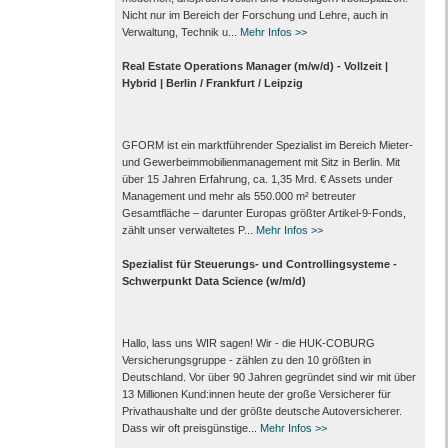
Nicht nur im Bereich der Forschung und Lehre, auch in
Verwaltung, Technik u...
Mehr Infos >>
Real Estate Operations Manager (m/w/d) - Vollzeit |
Hybrid | Berlin / Frankfurt / Leipzig
GFORM ist ein marktführender Spezialist im Bereich Mieter-
und Gewerbeimmobilienmanagement mit Sitz in Berlin. Mit
über 15 Jahren Erfahrung, ca. 1,35 Mrd. € Assets under
Management und mehr als 550.000 m² betreuter
Gesamtfläche – darunter Europas größter Artikel-9-Fonds,
zählt unser verwaltetes P...
Mehr Infos >>
Spezialist für Steuerungs- und Controllingsysteme -
Schwerpunkt Data Science (w/m/d)
Hallo, lass uns WIR sagen! Wir - die HUK-COBURG
Versicherungsgruppe - zählen zu den 10 größten in
Deutschland. Vor über 90 Jahren gegründet sind wir mit über
13 Millionen Kund:innen heute der große Versicherer für
Privathaushalte und der größte deutsche Autoversicherer.
Dass wir oft preisgünstige...
Mehr Infos >>