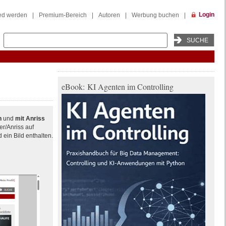
Login
ied werden
|
Premium-Bereich
|
Autoren
|
Werbung buchen
|
eBook: KI Agenten im Controlling
h
und
mit Anriss
er/Anriss auf
 ein Bild enthalten.