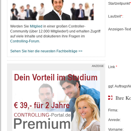
Startzeitpunkt
Laufzeit
*
:
Werden Sie
Mitglied
in einer großen Controller-
Anzeigen-Text
Community (über 12.000 Mitglieder!) und erhalten Zugriff
auf viele Inhalte und diskutieren ihre Fragen im
Controlling-Forum
.
Sehen Sie hier die neuesten Fachbeiträge >>
ANZEIGE
Link
*
ggf. AuftragsNr
Ihre K
Firma:
Anrede:
Vorname: