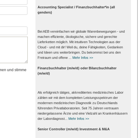
Accounting Specialist / Finanzbuchhalter*in (all
genders)
Bei AEB vereinfachen wir globale Warenbewegungen - und
machen effiziente, ökologische, sichere und gerechte
Lieferketten möglich. Mit intuitiven Technologien aus der
Cloud - und mit dir! Weil du, deine Fähigkeiten, Gedanken
und Ideen uns weiterbringen. Du bekommst bei uns den
Freiraum und offene ...
Mehr Infos >>
Finanzbuchhalter (m/w/d) oder Bilanzbuchhalter
men und stimme
(m/w/d)
Als erfolgreich tätiges, akkreditiertes medizinisches Labor
zählen wir mit dem kompletten Leistungs­spektrum der
modernen medizinischen Diagnostik zu Deutschlands
führenden Privat­laboratorien. Seit 75 Jahren vertrauen
nieder­gelassene Ärzte und eine Vielzahl an Kranken­häusern
der Labor­diagnost...
Mehr Infos >>
Senior Controller (m/w/d) Investment & M&A