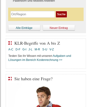
Paderborn und Mobiles Arbeiten
Alle Einträge
Neuer Eintrag
KLR-Begriffe von A bis Z
A-C
D-F
G-I
J-L
M-R
S-U
V-Z
Testen Sie ihr Wissen mit unseren
Aufgaben und
Lösungen im Bereich Kostenrechnung >>
Sie haben eine Frage?