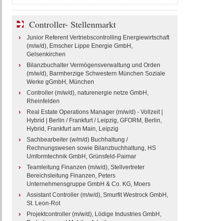
Controller- Stellenmarkt
Junior Referent Vertriebscontrolling Energiewirtschaft
(m/w/d), Emscher Lippe Energie GmbH,
Gelsenkirchen
Bilanzbuchalter Vermögensverwaltung und Orden
(m/w/d), Barmherzige Schwestern München Soziale
Werke gGmbH, München
Controller (m/w/d), naturenergie netze GmbH,
Rheinfelden
Real Estate Operations Manager (m/w/d) - Vollzeit |
Hybrid | Berlin / Frankfurt / Leipzig, GFORM, Berlin,
Hybrid, Frankfurt am Main, Leipzig
Sachbearbeiter (w/m/d) Buchhaltung /
Rechnungswesen sowie Bilanzbuchhaltung, HS
Umformtechnik GmbH, Grünsfeld-Paimar
Teamleitung Finanzen (m/w/d), Stellvertreter
Bereichsleitung Finanzen, Peters
Unternehmensgruppe GmbH & Co. KG, Moers
Assistant Controller (m/w/d), Smurfit Westrock GmbH,
St. Leon-Rot
Projektcontroller (m/w/d), Lödige Industries GmbH,