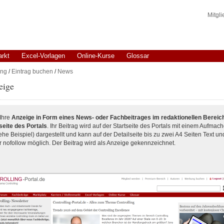
Mitgl
arkt
Excel-Vorlagen
Online-Kurse
Glossar
ng
/
Eintrag buchen
/
News
eige
Ihre
Anzeige in Form eines News- oder Fachbeitrages im redaktionellen Bereic
seite des Portals
. Ihr Beitrag wird auf der Startseite des Portals mit einem Aufmach
iehe Beispiel) dargestellt und kann auf der Detailseite bis zu zwei A4 Seiten Text und
r nofollow möglich. Der Beitrag wird als Anzeige gekennzeichnet.