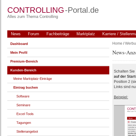
CONTROLLING
-Portal.de
Alles zum Thema Controlling
News
Forum
Fachbeiträge
Marktplatz
Karriere / Stellenm
Home
/
Werbu
Dashboard
News-Anz
Mein Profil
Premium-Bereich
Kunden-Bereich
Schalten Sie 
auf der Start
Meine Marktplatz-Einträge
Position 2 (s
Links sind nu
Eintrag buchen
Software
Beispiel:
Seminare
Excel-Tools
Tagungen
Stellenangebot