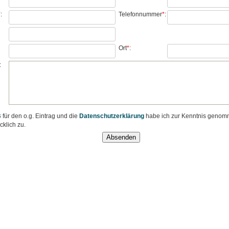
*
:
Telefonnummer
*
:
Ort
*
:
:
B
für den o.g. Eintrag und die
Datenschutzerklärung
habe ich zur Kenntnis genom
klich zu.