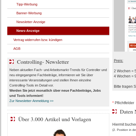
Tipp-Werbung
Banner-Werbung
Newsletter-Anzeige
News-Anzeige
Vertrag widerrufen bzw. kündigen
AGB
Controlling- Newsletter
Preis:
Neben aktuellen Fach- und Arbeitsmarkt-Trends für Controller und
2 Wochen = 5
neu eingegangene Fachbeiträge, informieren wir Sie über
4 Wochen = 9
interessante Veranstaltungen und stellen Ihnen einzelne
Controlling-Tools im Detail vor.
Bitte tragen 
Werden Sie jetzt monatlich über
neue Fachbeiträge, Jobs
und Tools
informiert!
Zur Newsletter-Anmeldung >>
*
Pflichtfelder
Daten 
Über 3.000 Artikel und Vorlagen
Hiermit buche
(2. Position in d