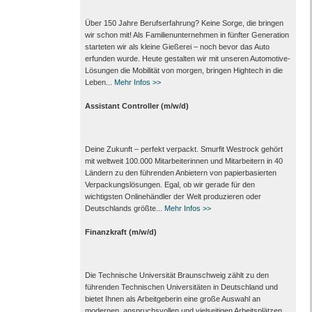
Über 150 Jahre Berufserfahrung? Keine Sorge, die bringen
wir schon mit! Als Familienunternehmen in fünfter Generation
starteten wir als kleine Gießerei – noch bevor das Auto
erfunden wurde. Heute gestalten wir mit unseren Automotive-
Lösungen die Mobilität von morgen, bringen Hightech in die
Leben...
Mehr Infos >>
Assistant Controller (m/w/d)
Deine Zukunft – perfekt verpackt. Smurfit Westrock gehört
mit weltweit 100.000 Mitarbeiter­innen und Mitarbeitern in 40
Ländern zu den führenden Anbietern von papier­basierten
Verpackungs­lösungen. Egal, ob wir gerade für den
wichtigsten Onlinehändler der Welt produzieren oder
Deutschlands größte...
Mehr Infos >>
Finanzkraft (m/w/d)
Die Technische Universität Braunschweig zählt zu den
führenden Technischen Universitäten in Deutschland und
bietet Ihnen als Arbeit­geberin eine große Auswahl an
modernen, anspruchsvollen und vielseitigen Arbeits­plätzen.