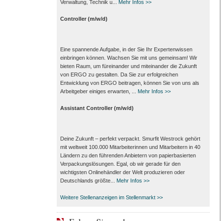
Verwaltung, Technik u...
Mehr Infos >>
Controller (m/w/d)
Eine spannende Aufgabe, in der Sie Ihr Expertenwissen
einbringen können. Wachsen Sie mit uns gemeinsam! Wir
bieten Raum, um füreinander und miteinander die Zukunft
von ERGO zu gestalten. Da Sie zur erfolgreichen
Entwicklung von ERGO beitragen, können Sie von uns als
Arbeitgeber einiges erwarten, ...
Mehr Infos >>
Assistant Controller (m/w/d)
Deine Zukunft – perfekt verpackt. Smurfit Westrock gehört
mit weltweit 100.000 Mitarbeiter­innen und Mitarbeitern in 40
Ländern zu den führenden Anbietern von papier­basierten
Verpackungs­lösungen. Egal, ob wir gerade für den
wichtigsten Onlinehändler der Welt produzieren oder
Deutschlands größte...
Mehr Infos >>
Weitere Stellenanzeigen im Stellenmarkt >>