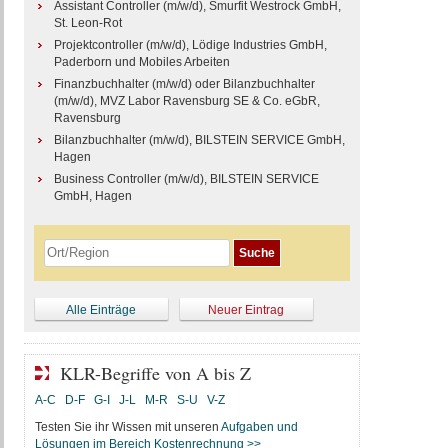
Assistant Controller (m/w/d), Smurfit Westrock GmbH,
St. Leon-Rot
Projektcontroller (m/w/d), Lödige Industries GmbH,
Paderborn und Mobiles Arbeiten
Finanzbuchhalter (m/w/d) oder Bilanzbuchhalter
(m/w/d), MVZ Labor Ravensburg SE & Co. eGbR,
Ravensburg
Bilanzbuchhalter (m/w/d), BILSTEIN SERVICE GmbH,
Hagen
Business Controller (m/w/d), BILSTEIN SERVICE
GmbH, Hagen
Alle Einträge
Neuer Eintrag
KLR-Begriffe von A bis Z
A-C
D-F
G-I
J-L
M-R
S-U
V-Z
Testen Sie ihr Wissen mit unseren
Aufgaben und
Lösungen im Bereich Kostenrechnung >>