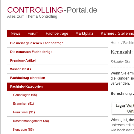
CONTROLLING
-Portal.de
Alles zum Thema Controlling
News
Forum
Fachbeiträge
Marktplatz
Karriere / Stellenm
Home
/
Fachin
Die meist gelesenen Fachbeiträge
Kennzahl: 
Die neuesten Fachbeiträge
Premium-Artikel
Kristoffer Ditz
Wissenstests
Wenn Sie ermi
Fachbeitrag einstellen
die Kunden sic
verwenden.
Fachinfo-Kategorien
Berechnung v
Grundlagen (95)
Branchen (51)
Funktional (91)
Wichtig ist, 
Kostenmanagement (30)
unterschiedli
Konzepte (83)
wie hoch der 