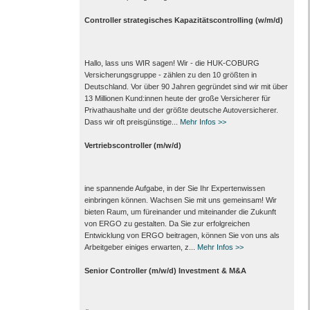
Controller strategisches Kapazitätscontrolling (w/m/d)
Hallo, lass uns WIR sagen! Wir - die HUK-COBURG
Versicherungsgruppe - zählen zu den 10 größten in
Deutschland. Vor über 90 Jahren gegründet sind wir mit über
13 Millionen Kund:innen heute der große Versicherer für
Privathaushalte und der größte deutsche Autoversicherer.
Dass wir oft preisgünstige...
Mehr Infos >>
Vertriebscontroller (m/w/d)
ine spannende Aufgabe, in der Sie Ihr Expertenwissen
einbringen können. Wachsen Sie mit uns gemeinsam! Wir
bieten Raum, um füreinander und miteinander die Zukunft
von ERGO zu gestalten. Da Sie zur erfolgreichen
Entwicklung von ERGO beitragen, können Sie von uns als
Arbeitgeber einiges erwarten, z...
Mehr Infos >>
Senior Controller (m/w/d) Investment & M&A