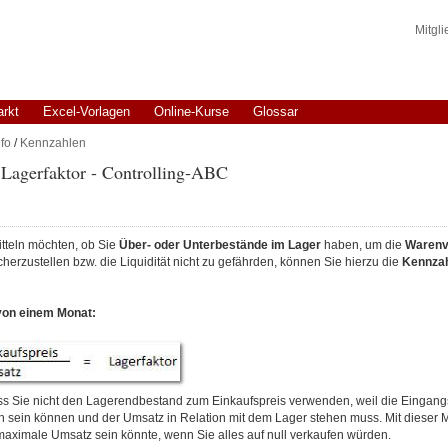
Mitgl
arkt
Excel-Vorlagen
Online-Kurse
Glossar
fo
/
Kennzahlen
Lagerfaktor - Controlling-ABC
tteln möchten, ob Sie
Über- oder Unterbestände im Lager
haben, um die
Warenv
herzustellen bzw. die Liquidität nicht zu gefährden, können Sie hierzu die
Kennzah
on einem Monat:
dass Sie nicht den Lagerendbestand zum Einkaufspreis verwenden, weil die Eingan
ch sein können und der Umsatz in Relation mit dem Lager stehen muss. Mit dieser 
maximale Umsatz sein könnte, wenn Sie alles auf null verkaufen würden.