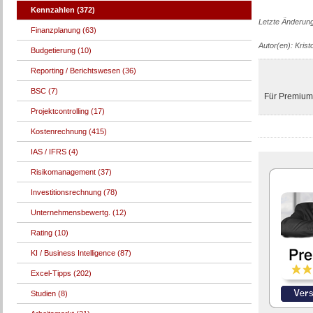
Kennzahlen (372)
Letzte Änderun
Finanzplanung (63)
Autor(en): Kristo
Budgetierung (10)
Reporting / Berichtswesen (36)
BSC (7)
Für Premium-
Projektcontrolling (17)
Kostenrechnung (415)
IAS / IFRS (4)
Risikomanagement (37)
Investitionsrechnung (78)
Unternehmensbewertg. (12)
Rating (10)
KI / Business Intelligence (87)
Excel-Tipps (202)
Studien (8)