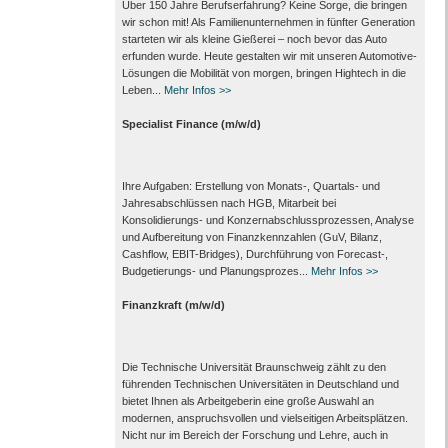
Über 150 Jahre Berufserfahrung? Keine Sorge, die bringen
wir schon mit! Als Familienunternehmen in fünfter Generation
starteten wir als kleine Gießerei – noch bevor das Auto
erfunden wurde. Heute gestalten wir mit unseren Automotive-
Lösungen die Mobilität von morgen, bringen Hightech in die
Leben...
Mehr Infos >>
Specialist Finance (m/w/d)
Ihre Aufgaben: Erstellung von Monats‑, Quartals‑ und
Jahresabschlüssen nach HGB, Mitarbeit bei
Konsolidierungs‑ und Konzernabschlussprozessen, Analyse
und Aufbereitung von Finanzkennzahlen (GuV, Bilanz,
Cashflow, EBIT-Bridges), Durchführung von Forecast‑,
Budgetierungs‑ und Planungsprozes...
Mehr Infos >>
Finanzkraft (m/w/d)
Die Technische Universität Braunschweig zählt zu den
führenden Technischen Universitäten in Deutschland und
bietet Ihnen als Arbeit­geberin eine große Auswahl an
modernen, anspruchsvollen und vielseitigen Arbeits­plätzen.
Nicht nur im Bereich der Forschung und Lehre, auch in