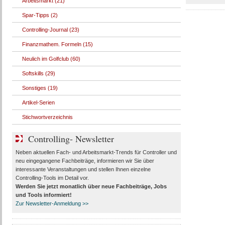
Arbeitsmarkt (21)
Spar-Tipps (2)
Controlling-Journal (23)
Finanzmathem. Formeln (15)
Neulich im Golfclub (60)
Softskills (29)
Sonstiges (19)
Artikel-Serien
Stichwortverzeichnis
Controlling- Newsletter
Neben aktuellen Fach- und Arbeitsmarkt-Trends für Controller und
neu eingegangene Fachbeiträge, informieren wir Sie über
interessante Veranstaltungen und stellen Ihnen einzelne
Controlling-Tools im Detail vor.
Werden Sie jetzt monatlich über
neue Fachbeiträge, Jobs
und Tools
informiert!
Zur Newsletter-Anmeldung >>