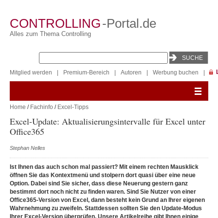
CONTROLLING
-Portal.de
Alles zum Thema Controlling
Mitglied werden
|
Premium-Bereich
|
Autoren
|
Werbung buchen
|
Home
/
Fachinfo
/
Excel-Tipps
Excel-Update: Aktualisierungsintervalle für Excel unter
Office365
Stephan Nelles
Ist Ihnen das auch schon mal passiert? Mit einem rechten Mausklick
öffnen Sie das Kontextmenü und stolpern dort quasi über eine neue
Option. Dabei sind Sie sicher, dass diese Neuerung gestern ganz
bestimmt dort noch nicht zu finden waren. Sind Sie Nutzer von einer
Office365-Version von Excel, dann besteht kein Grund an Ihrer eigenen
Wahrnehmung zu zweifeln. Stattdessen sollten Sie den Update-Modus
Ihrer Excel-Version überprüfen. Unsere Artikelreihe gibt Ihnen einige