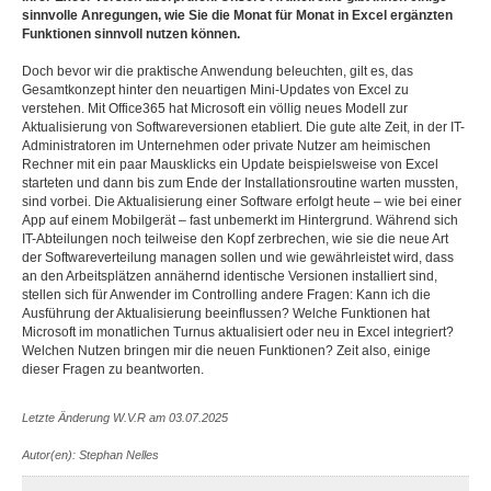
sinnvolle Anregungen, wie Sie die Monat für Monat in Excel ergänzten
Funktionen sinnvoll nutzen können.
Doch bevor wir die praktische Anwendung beleuchten, gilt es, das
Gesamtkonzept hinter den neuartigen Mini-Updates von Excel zu
verstehen. Mit Office365 hat Microsoft ein völlig neues Modell zur
Aktualisierung von Softwareversionen etabliert. Die gute alte Zeit, in der IT-
Administratoren im Unternehmen oder private Nutzer am heimischen
Rechner mit ein paar Mausklicks ein Update beispielsweise von Excel
starteten und dann bis zum Ende der Installationsroutine warten mussten,
sind vorbei. Die Aktualisierung einer Software erfolgt heute – wie bei einer
App auf einem Mobilgerät – fast unbemerkt im Hintergrund. Während sich
IT-Abteilungen noch teilweise den Kopf zerbrechen, wie sie die neue Art
der Softwareverteilung managen sollen und wie gewährleistet wird, dass
an den Arbeitsplätzen annähernd identische Versionen installiert sind,
stellen sich für Anwender im Controlling andere Fragen: Kann ich die
Ausführung der Aktualisierung beeinflussen? Welche Funktionen hat
Microsoft im monatlichen Turnus aktualisiert oder neu in Excel integriert?
Welchen Nutzen bringen mir die neuen Funktionen? Zeit also, einige
dieser Fragen zu beantworten.
Letzte Änderung W.V.R am 03.07.2025
Autor(en): Stephan Nelles