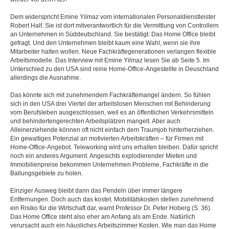
Dem widerspricht Emine Yilmaz vom internationalen Personaldienstleister
Robert Half. Sie ist dort mitverantwortlich für die Vermittlung von Controllern
an Unternehmen in Süddeutschland. Sie bestätigt: Das Home Office bleibt
gefragt. Und den Unternehmen bleibt kaum eine Wahl, wenn sie ihre
Mitarbeiter halten wollen. Neue Fachkräftegenerationen verlangen flexible
Arbeitsmodelle. Das Interview mit Emine Yilmaz lesen Sie ab Seite 5. Im
Unterschied zu den USA sind reine Home-Office-Angestellte in Deuschland
allerdings die Ausnahme.
Das könnte sich mit zunehmendem Fachkräftemangel ändern. So fühlen
sich in den USA drei Viertel der arbeitslosen Menschen mit Behinderung
vom Berufsleben ausgeschlossen, weil es an öffentlichen Verkehrsmitteln
und behindertengerechten Arbeitsplätzen mangelt. Aber auch
Alleinerziehende können oft nicht einfach dem Traumjob hinterherziehen.
Ein gewaltiges Potenzial an motivierten Arbeitskräften – für Firmen mit
Home-Office-Angebot. Teleworking wird uns erhalten bleiben. Dafür spricht
noch ein anderes Argument. Angesichts explodierender Mieten und
Immobilienpreise bekommen Unternehmen Probleme, Fachkräfte in die
Ballungsgebiete zu holen.
Einziger Ausweg bleibt dann das Pendeln über immer längere
Entfernungen. Doch auch das kostet. Mobilitätskosten stellen zunehmend
ein Risiko für die Wirtschaft dar, warnt Professor Dr. Peter Hoberg (S. 36).
Das Home Office steht also eher am Anfang als am Ende. Natürlich
verursacht auch ein häusliches Arbeitszimmer Kosten. Wie man das Home