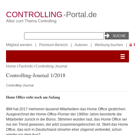
CONTROLLING
-Portal.de
Alles zum Thema Controlling
Mitglied werden
|
Premium-Bereich
|
Autoren
|
Werbung buchen
|
Home
/
Fachinfo
/
Controlling-Journal
Controlling-Journal 1/2018
Controlling-Journal
Home Office steht noch am Anfang
IBM hat 2017 mehreren tausend Mitarbeitern das Home Office gestrichen.
Ausgerechnet der Home-Office-Pionier der 1980er Jahre beorderte die
Mitarbeiter zurück in die Büros. Stimmen wurden laut, das Home Office sei
nur ein Trend gewesen, der jetzt zusammengebrochen ist. Steht das Home
Office, das sich in Deutschland ohnehin eher zögernd verbreitet, schon
wieder vor dem Aus?