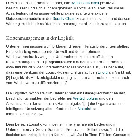
Dies hilft den Unternehmen dabei, ihre
Wirtschaftlichkeit
positiv zu
beeinflussen und sich auf dem globalen Markt zu etablieren. Ziel dieser
Ausarbeitung ist es ausgewählte praxisrelevante wie aktuelle
Outsourcingmodelle
in der
Supply-Chain
zusammenzustellen und dessen
Wirkung im Hinblick auf das Kostenmanagement kritisch zu untersuchen.
Kostenmanagement in der Logistik
Unternehmen müssen sich fortdauernd neuen Herausforderungen stellen.
Eine sich stetig verändernde Umwelt und der zunehmende
Wettbewerbsdruck zwingt die Unternehmen zu einem effizienten
Kostenmanagement. [1]
Logistikkosten
machen in einem Unternehmen
etwa fünf bis 20 % der Unternehmensgesamtkosten aus, was bedeutet,
dass eine Senkung der Logistikkosten Einfluss auf den
Erfolg
am Markt hat.
[2] Logistik als Markterfolgsfaktor ermöglicht dem Unternehmen somit, sich
vom Wettbewerb zu differenzieren. [3]
Die Logistikfunktion stellt im Unternehmen ein
Bindeglied
zwischen den
Beschaffungsmärkten, der betrieblichen
Wertschöpfung
und den
Absatzmärkten dar und hat als Hauptaufgabe "[…] die Organisation und
intelligente Umsetzung aller erforderlichen
Material
- und
Informationsflüsse." [4]
Dem Bereich Logistik kommt eine immer wachsende Bedeutung im
Unternehmen zu. Global Sourcing, -Production, -Selling sowie "[…] die
flexiblen und zeitoptimierten Konzepte wie Just in Time, Efficient Consumer