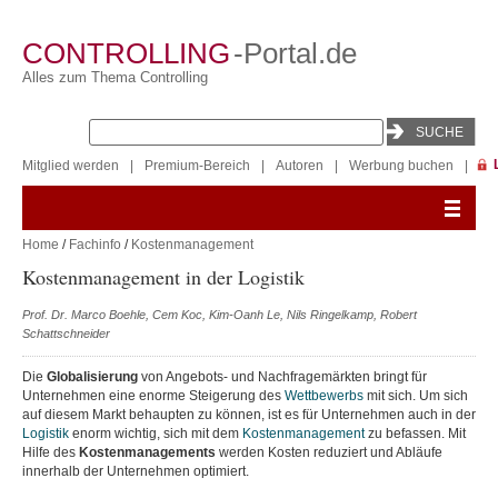
CONTROLLING
-Portal.de
Alles zum Thema Controlling
Mitglied werden
|
Premium-Bereich
|
Autoren
|
Werbung buchen
|
Home
/
Fachinfo
/
Kostenmanagement
Kostenmanagement in der Logistik
Prof. Dr. Marco Boehle, Cem Koc, Kim-Oanh Le, Nils Ringelkamp, Robert
Schattschneider
Die
Globalisierung
von Angebots- und Nachfragemärkten bringt für
Unternehmen eine enorme Steigerung des
Wettbewerbs
mit sich. Um sich
auf diesem Markt behaupten zu können, ist es für Unternehmen auch in der
Logistik
enorm wichtig, sich mit dem
Kostenmanagement
zu befassen. Mit
Hilfe des
Kostenmanagements
werden Kosten reduziert und Abläufe
innerhalb der Unternehmen optimiert.