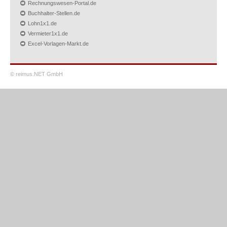
Rechnungswesen-Portal.de
Buchhalter-Stellen.de
Lohn1x1.de
Vermieter1x1.de
Excel-Vorlagen-Markt.de
© reimus.NET GmbH