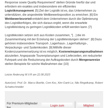
Response sowie Quality Requirement" stellen Gründe hierfür dar und
erfordern ein exaktes und insbesondere ein effizientes
Logistikmanagement
. [5] Ziel der Logistik ist es, das Unternehmen zu
unterstützen, die angestrebte Wettbewerbsposition zu erreichen. [6] Ein
Wettbewerbsvorteil
entsteht dem Unternehmen durch die Optimierung
des Logistikerfolges, die sich daraus ergibt, wenn die erwartete
Logistikleistung zu geringen Logistikkosten erfüllt werden kann. [7]
Logistikkosten setzen sich aus Kosten zusammen, "[…] die im
Zusammenhang mit der Erzielung der Logistikleistungen stehen“. [8] Dazu
gehören insbesondere Transport-, Lagerhaus-, Lagerhaltungs-,
Verpackungs- und Systemkosten. [9] Mithilfe dieser
Kostenzusammensetzung ist es möglich,
Kosteneinsparungsmaßnahmen
abzuleiten. Angepasste Tourenplanungen und Lieferzeiten, ein reduzierter
Fuhrpark und die Reduzierung der Auftragskosten durch
Mengenanreize
stellen Beispiele für solche Maßnahmen dar. [10]
Letzte Änderung W.V.R am 22.08.2023
Autor(en): Prof. Dr. Marco Boehle, Cem Koc, Kim-Oanh Le, Nils Ringelkamp, Robert
Schattschneider
Für Premium-Mitglieder
Login zum
Mitglied
frei