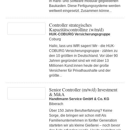
in Hard- und Software modular gegliederten
Baukasten. Diese Fertigungs­systeme werden
weltweit eingesetzt. Zusammen könne...
Controller strategisches
Kapazitätscontrolling (w/m/d)
HUK-COBURG Versicherungsgruppe
Coburg
Hallo, lass uns WIR sagen! Wir - die HUK-
COBURG Versicherungsgruppe - zählen zu
den 10 größten in Deutschland. Vor über 90
Jahren gegründet sind wir mit über 13
Millionen Kund:innen heute der große
Versicherer für Privathaushalte und der
größte...
Senior Controller (m/w/d) Investment
& M&A
Handtmann Service GmbH & Co. KG
Biberach
Über 150 Jahre Berufserfahrung? Keine
Sorge, die bringen wir schon mit! Als
Familienunternehmen in fünfter Generation
starteten wir als kleine Gießerei – noch bevor