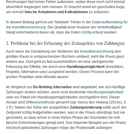
Rechnungen fast immer Fehler aufweisen, wobei diese noch nicht einmal
absichtlich begangen sein müssen. Er braucht somit ein geschultes Auge,
um schnell
falsche Annahmen und Kalkulationen
zu entlarven.
In diesem Beitrag geht es um "beliebte" Fehler in der
Datenaufbereitung für
die Investitionsrechnung
. Die Qualität einer Analyse der Vorteilhaftigkeit
hängt entscheidend davon ab, dass die
Daten richtig erfasst
wurden.
2. Probleme bei der Erfassung des Zeitaspektes von Zahlungen
Auch wenn die Darstellung der Verfahren der
Investitionsrechnung
den
größten Raum in entsprechenden Büchern umfasst, sieht die Praxis ganz
anders aus. Dort geht es fast ausschließlich um eine sachgerechte
Erfassung der Effekte, die durch eine
Handlungsmöglichkeit
(Investition,
Projekte, Alternative usw.) ausgelöst werden. Dieser Prozess kann bei
großen Projekten viele Monate dauern.
Im Vergleich zur
Do-Nothing Alternative
wird abgeleitet, wie sich künftige
Zahlungen ändern würden, wenn eine bestimmte
Handlungsmöglichkeit
oder ein Paket von Handlungsmöglichkeiten durchgeführt wird. Dieser
Ansatz wird
Differenzmethode
genannt (vgl. hierzu den Hoberg (2014c), S.
1 ff.). Neben der Höhe der ausgelösten
Zahlungsänderung
sollte auch der
Zeitpunkt richtig festgehalten werden, was in der Praxis allerdings fast nie
geschieht, so dass schon in einer frühen Phase der Grundstein für evtl.
falsche Entscheidungen gelegt wird. Das folgende Beispiel aus der Praxis
mit leicht geänderten Zahlungen möge die Problematik aufzeigen: