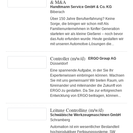
& M&A
Handtmann Service GmbH & Co. KG
Biberach
Über 150 Jahre Berufserfahrung? Keine
Sorge, die bringen wir schon mit! Als
Familienunternehmen in fünfter Generation
starteten wir als kleine Gießerei – noch bevor
das Auto erfunden wurde. Heute gestalten wir
mit unseren Automotive-Lösungen die...
Controller (m/w/d)
ERGO Group AG
Düsseldorf
Eine spannende Aufgabe, in der Sie Ihr
Expertenwissen einbringen können. Wachsen
Sie mit uns gemeinsam! Wir bieten Raum, um
füreinander und miteinander die Zukunft von
ERGO zu gestalten. Da Sie zur erfolgreichen
Entwicklung von ERGO beitragen, können...
Leitung Controlling (m/w/d)
Schwäbische Werkzeugmaschinen GmbH
Schramberg
Automation ist ein wesentlicher Bestandteil
hochproduktiver Fertigungssysteme. SW