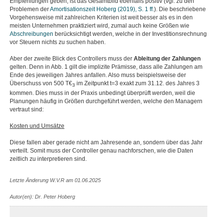
Empfehlungen geben, ist das Gesamtbild ebenfalls positiv (vgl. zu den
Problemen der
Amortisationszeit Hoberg (2019), S. 1 ff.
). Die beschriebene
Vorgehensweise mit zahlreichen Kriterien ist weit besser als es in den
meisten Unternehmen praktiziert wird, zumal auch keine Größen wie
Abschreibungen
berücksichtigt werden, welche in der Investitionsrechnung
vor Steuern nichts zu suchen haben.
Aber der zweite Blick des Controllers muss der
Ableitung der Zahlungen
gelten. Denn in Abb. 1 gilt die implizite Prämisse, dass alle Zahlungen am
Ende des jeweiligen Jahres anfallen. Also muss beispielsweise der
Überschuss von 500 T€
im Zeitpunkt t=3 exakt zum 31.12. des Jahres 3
3
kommen. Dies muss in der Praxis unbedingt überprüft werden, weil die
Planungen häufig in Größen durchgeführt werden, welche den Managern
vertraut sind:
Kosten und Umsätze
Diese fallen aber gerade nicht am Jahresende an, sondern über das Jahr
verteilt. Somit muss der Controller genau nachforschen, wie die Daten
zeitlich zu interpretieren sind.
Letzte Änderung W.V.R am 01.06.2025
Autor(en): Dr. Peter Hoberg