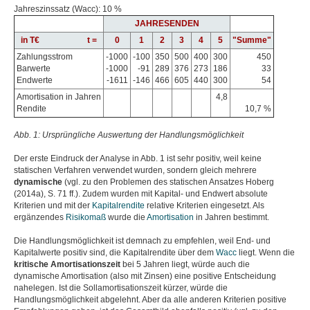
Jahreszinssatz (Wacc): 10 %
JAHRESENDEN
in T€ t =
0
1
2
3
4
5
"Summe"
Zahlungsstrom
-1000
-100
350
500
400
300
450
Barwerte
-1000
-91
289
376
273
186
33
Endwerte
-1611
-146
466
605
440
300
54
Amortisation in Jahren
4,8
Rendite
10,7 %
Abb. 1: Ursprüngliche Auswertung der Handlungsmöglichkeit
Der erste Eindruck der Analyse in Abb. 1 ist sehr positiv, weil keine
statischen Verfahren verwendet wurden, sondern gleich mehrere
dynamische
(vgl. zu den Problemen des statischen Ansatzes Hoberg
(2014a), S. 71 ff.). Zudem wurden mit Kapital- und Endwert absolute
Kriterien und mit der
Kapitalrendite
relative Kriterien eingesetzt. Als
ergänzendes
Risikomaß
wurde die
Amortisation
in Jahren bestimmt.
Die Handlungsmöglichkeit ist demnach zu empfehlen, weil End- und
Kapitalwerte positiv sind, die Kapitalrendite über dem
Wacc
liegt. Wenn die
kritische Amortisationszeit
bei 5 Jahren liegt, würde auch die
dynamische Amortisation (also mit Zinsen) eine positive Entscheidung
nahelegen. Ist die Sollamortisationszeit kürzer, würde die
Handlungsmöglichkeit abgelehnt. Aber da alle anderen Kriterien positive