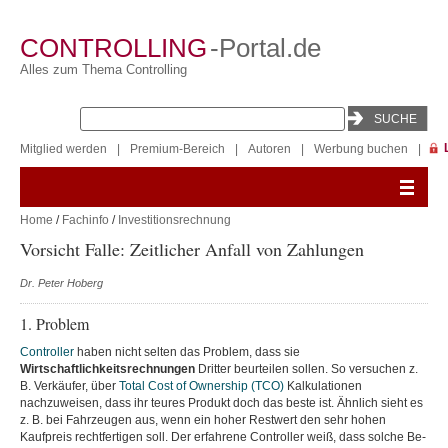
CONTROLLING
-Portal.de
Alles zum Thema Controlling
Mitglied werden
|
Premium-Bereich
|
Autoren
|
Werbung buchen
|
Home
/
Fachinfo
/
Investitionsrechnung
Vorsicht Falle: Zeitlicher Anfall von Zahlungen
Dr. Peter Hoberg
1. Problem
Controller
haben nicht selten das Problem, dass sie
Wirtschaftlichkeitsrechnungen
Dritter beurteilen sollen. So versuchen z.
B. Verkäufer, über
Total Cost of Ownership (TCO)
Kalkulationen
nachzuweisen, dass ihr teures Produkt doch das beste ist. Ähnlich sieht es
z. B. bei Fahrzeugen aus, wenn ein hoher Restwert den sehr hohen
Kaufpreis rechtfertigen soll. Der erfahrene Controller weiß, dass solche Be-