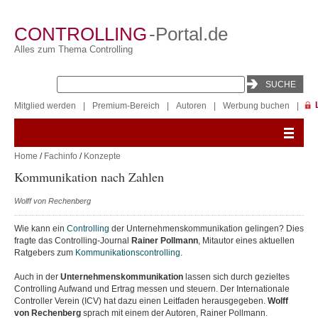
CONTROLLING
-Portal.de
Alles zum Thema Controlling
Mitglied werden
|
Premium-Bereich
|
Autoren
|
Werbung buchen
|
Home
/
Fachinfo
/
Konzepte
Kommunikation nach Zahlen
Wolff von Rechenberg
Wie kann ein
Controlling
der Unternehmenskommunikation gelingen? Dies
fragte das Controlling-Journal
Rainer Pollmann
, Mitautor eines aktuellen
Ratgebers zum
Kommunikationscontrolling
.
Auch in der
Unternehmenskommunikation
lassen sich durch gezieltes
Controlling Aufwand und Ertrag messen und steuern. Der Internationale
Controller Verein (ICV) hat dazu einen Leitfaden herausgegeben.
Wolff
von Rechenberg
sprach mit einem der Autoren, Rainer Pollmann.