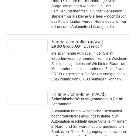
Über 150 Jahre Berufserfahrung? Keine
Sorge, die bringen wir schon mit! Als
Familienunternehmen in fünfter Generation
starteten wir als kleine Gießerei – noch bevor
das Auto erfunden wurde. Heute gestalten wir
mit unseren Automotive-Lösungen die...
Vertriebscontroller (m/w/d)
ERGO Group AG'
Düsseldorf
ine spannende Aufgabe, in der Sie Ihr
Expertenwissen einbringen können. Wachsen
Sie mit uns gemeinsam! Wir bieten Raum, um
füreinander und miteinander die Zukunft von
ERGO zu gestalten. Da Sie zur erfolgreichen
Entwicklung von ERGO beitragen, können...
Leitung Controlling (m/w/d)
Schwäbische Werkzeugmaschinen GmbH
Schramberg
Automation ist ein wesentlicher Bestandteil
hochproduktiver Fertigungssysteme. SW
Automation erschließt diese Vorteile mit einem
in Hard- und Software modular gegliederten
Baukasten. Diese Fertigungs­systeme werden