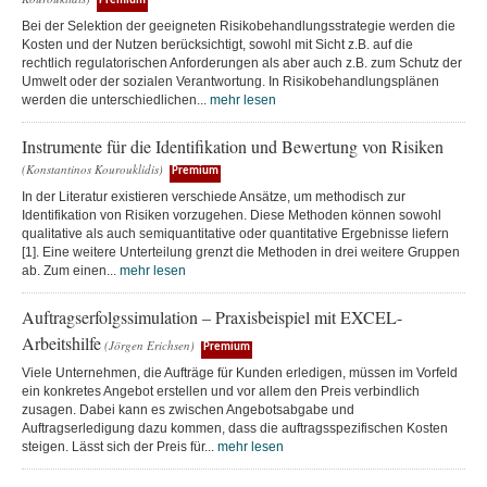
Premium
Bei der Selektion der geeigneten Risikobehandlungsstrategie werden die
Kosten und der Nutzen berücksichtigt, sowohl mit Sicht z.B. auf die
rechtlich regulatorischen Anforderungen als aber auch z.B. zum Schutz der
Umwelt oder der sozialen Verantwortung. In Risikobehandlungsplänen
werden die unterschiedlichen...
mehr lesen
Instrumente für die Identifikation und Bewertung von Risiken
(Konstantinos Kourouklidis)
Premium
In der Literatur existieren verschiede Ansätze, um methodisch zur
Identifikation von Risiken vorzugehen. Diese Methoden können sowohl
qualitative als auch semiquantitative oder quantitative Ergebnisse liefern
[1]. Eine weitere Unterteilung grenzt die Methoden in drei weitere Gruppen
ab. Zum einen...
mehr lesen
Auftragserfolgssimulation – Praxisbeispiel mit EXCEL-
Arbeitshilfe
(Jörgen Erichsen)
Premium
Viele Unternehmen, die Aufträge für Kunden erledigen, müssen im Vorfeld
ein konkretes Angebot erstellen und vor allem den Preis verbindlich
zusagen. Dabei kann es zwischen Angebotsabgabe und
Auftragserledigung dazu kommen, dass die auftragsspezifischen Kosten
steigen. Lässt sich der Preis für...
mehr lesen