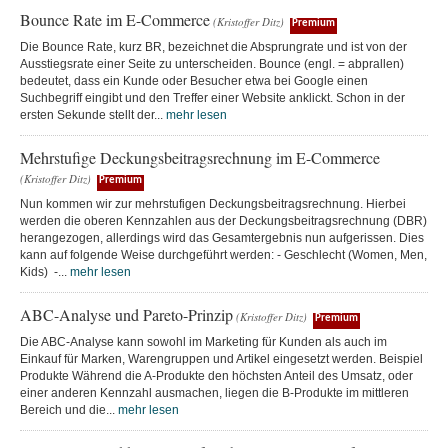
Bounce Rate im E-Commerce
(Kristoffer Ditz)
Premium
Die Bounce Rate, kurz BR, bezeichnet die Absprungrate und ist von der
Ausstiegsrate einer Seite zu unterscheiden. Bounce (engl. = abprallen)
bedeutet, dass ein Kunde oder Besucher etwa bei Google einen
Suchbegriff eingibt und den Treffer einer Website anklickt. Schon in der
ersten Sekunde stellt der...
mehr lesen
Mehrstufige Deckungsbeitragsrechnung im E-Commerce
(Kristoffer Ditz)
Premium
Nun kommen wir zur mehrstufigen Deckungsbeitragsrechnung. Hierbei
werden die oberen Kennzahlen aus der Deckungsbeitragsrechnung (DBR)
herangezogen, allerdings wird das Gesamtergebnis nun aufgerissen. Dies
kann auf folgende Weise durchgeführt werden: - Geschlecht (Women, Men,
Kids) -...
mehr lesen
ABC-Analyse und Pareto-Prinzip
(Kristoffer Ditz)
Premium
Die ABC-Analyse kann sowohl im Marketing für Kunden als auch im
Einkauf für Marken, Warengruppen und Artikel eingesetzt werden. Beispiel
Produkte Während die A-Produkte den höchsten Anteil des Umsatz, oder
einer anderen Kennzahl ausmachen, liegen die B-Produkte im mittleren
Bereich und die...
mehr lesen