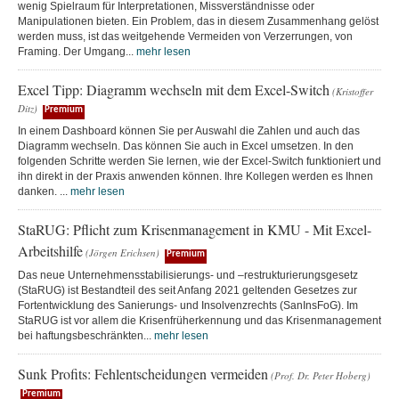
wenig Spielraum für Interpretationen, Missverständnisse oder
Manipulationen bieten. Ein Problem, das in diesem Zusammenhang gelöst
werden muss, ist das weitgehende Vermeiden von Verzerrungen, von
Framing. Der Umgang...
mehr lesen
Excel Tipp: Diagramm wechseln mit dem Excel-Switch
(Kristoffer
Ditz)
Premium
In einem Dashboard können Sie per Auswahl die Zahlen und auch das
Diagramm wechseln. Das können Sie auch in Excel umsetzen. In den
folgenden Schritte werden Sie lernen, wie der Excel-Switch funktioniert und
ihn direkt in der Praxis anwenden können. Ihre Kollegen werden es Ihnen
danken. ...
mehr lesen
StaRUG: Pflicht zum Krisenmanagement in KMU - Mit Excel-
Arbeitshilfe
(Jörgen Erichsen)
Premium
Das neue Unternehmensstabilisierungs- und –restrukturierungsgesetz
(StaRUG) ist Bestandteil des seit Anfang 2021 geltenden Gesetzes zur
Fortentwicklung des Sanierungs- und Insolvenzrechts (SanInsFoG). Im
StaRUG ist vor allem die Krisenfrüherkennung und das Krisenmanagement
bei haftungsbeschränkten...
mehr lesen
Sunk Profits: Fehlentscheidungen vermeiden
(Prof. Dr. Peter Hoberg)
Premium