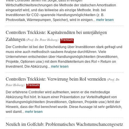
Viele Controller sehen mit Sorge, dass in einigen
Wirtschaftlichkeitsrechnungen die Methode der statischen Amortisation
eingesetzt wird, und das teilweise als einzige Methode. Insb. bei
Investitionen für CO2–sparende Handlungsmöglichkeiten (z. B.
Photovoltaik, Wärmepumpen, Speicher), wird in einigen...
mehr lesen
Controllers Trickkiste: Kapitalrenditen bei unterjährigen
Zahlungen
(Prof. Dr. Peter Hoberg)
Premium
Der Controller ist bei der Entscheidung über Investitionen stark gefragt und
muss eine auch methodisch saubere Analyse durchführen. Viele
Unternehmen entscheiden über Handlungsmöglichkeiten (Investitionen,
Projekte, Optionen usw.) mit dem Renditekriterium des RoI = Return on
Investment. Die Abkürzung...
mehr lesen
Controllers Trickkiste: Verwirrung beim RoI vermeiden
(Prof. Dr.
Peter Hoberg)
Premium
Der erfahrene Controller wird aufmerken, wenn er die mehrdeutige
Abkürzung RoI hört. In kaum einer Präsentation zur Vorteilhaftigkeit von
Handlungsmöglichkeiten (Investitionen, Optionen, Projekte usw.) fehlt der
Hinweis, dass der RoI berechnet wurde. Diese Aussage ist sehr gefährlich,
weil damit...
mehr lesen
Neulich im Golfclub: Problematisches Wachstumschancengesetz