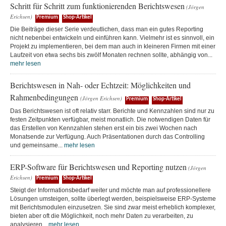
Schritt für Schritt zum funktionierenden Berichtswesen
(Jörgen
Erichsen)
Premium
Shop-Artikel
Die Beiträge dieser Serie verdeutlichen, dass man ein gutes Reporting
nicht nebenbei entwickeln und einführen kann. Vielmehr ist es sinnvoll, ein
Projekt zu implementieren, bei dem man auch in kleineren Firmen mit einer
Laufzeit von etwa sechs bis zwölf Monaten rechnen sollte, abhängig von...
mehr lesen
Berichtswesen in Nah- oder Echtzeit: Möglichkeiten und
Rahmenbedingungen
(Jörgen Erichsen)
Premium
Shop-Artikel
Das Berichtswesen ist oft relativ starr. Berichte und Kennzahlen sind nur zu
festen Zeitpunkten verfügbar, meist monatlich. Die notwendigen Daten für
das Erstellen von Kennzahlen stehen erst ein bis zwei Wochen nach
Monatsende zur Verfügung. Auch Präsentationen durch das Controlling
und gemeinsame...
mehr lesen
ERP-Software für Berichtswesen und Reporting nutzen
(Jörgen
Erichsen)
Premium
Shop-Artikel
Steigt der Informationsbedarf weiter und möchte man auf professionellere
Lösungen umsteigen, sollte überlegt werden, beispielsweise ERP-Systeme
mit Berichtsmodulen einzusetzen. Sie sind zwar meist erheblich komplexer,
bieten aber oft die Möglichkeit, noch mehr Daten zu verarbeiten, zu
analysieren...
mehr lesen