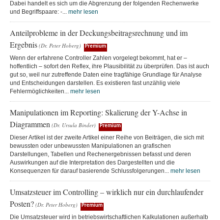
Dabei handelt es sich um die Abgrenzung der folgenden Rechenwerke
und Begriffspaare: -...
mehr lesen
Anteilprobleme in der Deckungsbeitragsrechnung und im
Ergebnis
(Dr. Peter Hoberg)
Premium
Wenn der erfahrene Controller Zahlen vorgelegt bekommt, hat er –
hoffentlich – sofort den Reflex, ihre Plausibilität zu überprüfen. Das ist auch
gut so, weil nur zutreffende Daten eine tragfähige Grundlage für Analyse
und Entscheidungen darstellen. Es existieren fast unzählig viele
Fehlermöglichkeiten...
mehr lesen
Manipulationen im Reporting: Skalierung der Y-Achse in
Diagrammen
(Dr. Ursula Binder)
Premium
Dieser Artikel ist der zweite Artikel einer Reihe von Beiträgen, die sich mit
bewussten oder unbewussten Manipulationen an grafischen
Darstellungen, Tabellen und Rechenergebnissen befasst und deren
Auswirkungen auf die Interpretation des Dargestellten und die
Konsequenzen für darauf basierende Schlussfolgerungen...
mehr lesen
Umsatzsteuer im Controlling – wirklich nur ein durchlaufender
Posten?
(Dr. Peter Hoberg)
Premium
Die Umsatzsteuer wird in betriebswirtschaftlichen Kalkulationen außerhalb