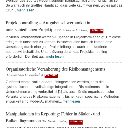
Weniger des Sportes wegen, sondern hauptsächlich um unter sich zu sein.
So war auch ihr größtes Handicap, dass viele kaum wussten, wo es auf das
Grün...
mehr lesen
Projektcontrolling – Aufgabenschwerpunkte in
unterschiedlichen Projektphasen
(Jörgen Erichsen)
Premium
In vielen Unternehmen werden Aufgaben in Projektform erledigt. Um diese
erfolgreich umsetzen zu können, ist sowohl eine fachlich kompetente
Umsetzung durch eine gute Projektleitung als auch eine fundierte
betriebswirtschaftliche Unterstützung durch das Projektcontrolling
erforderlich. Der Beitrag...
mehr lesen
Organisatorische Verankerung des Risikomanagements
(Konstantinos Kourouklidis)
Premium
Zunächst einmal soll hier darauf hingewiesen werden, dass die
systematische und vollständige Integration der Risikodimension, in
Unternehmen wenig verbreitet ist [1], als auch für die organisatorische
Verankerung des Risikomanagement, bisher kaum spezifische Methoden
entwickelt sind, wobei Ausnahmen...
mehr lesen
Manipulationen im Reporting: Fehler in Säulen- und
Balkendiagrammen
(Dr. Ursula Binder)
Premium