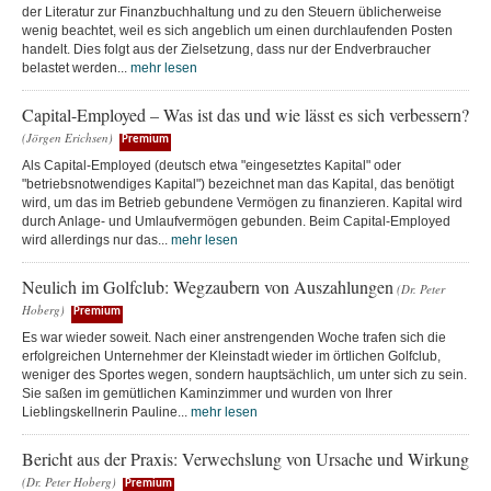
der Literatur zur Finanzbuchhaltung und zu den Steuern üblicherweise
wenig beachtet, weil es sich angeblich um einen durchlaufenden Posten
handelt. Dies folgt aus der Zielsetzung, dass nur der Endverbraucher
belastet werden...
mehr lesen
Capital-Employed – Was ist das und wie lässt es sich verbessern?
(Jörgen Erichsen)
Premium
Als Capital-Employed (deutsch etwa "eingesetztes Kapital" oder
"betriebsnotwendiges Kapital") bezeichnet man das Kapital, das benötigt
wird, um das im Betrieb gebundene Vermögen zu finanzieren. Kapital wird
durch Anlage- und Umlaufvermögen gebunden. Beim Capital-Employed
wird allerdings nur das...
mehr lesen
Neulich im Golfclub: Wegzaubern von Auszahlungen
(Dr. Peter
Hoberg)
Premium
Es war wieder soweit. Nach einer anstrengenden Woche trafen sich die
erfolgreichen Unternehmer der Kleinstadt wieder im örtlichen Golfclub,
weniger des Sportes wegen, sondern hauptsächlich, um unter sich zu sein.
Sie saßen im gemütlichen Kaminzimmer und wurden von Ihrer
Lieblingskellnerin Pauline...
mehr lesen
Bericht aus der Praxis: Verwechslung von Ursache und Wirkung
(Dr. Peter Hoberg)
Premium