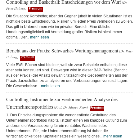
Controlling und Basketball: Entscheidungen vor dem Wurf
(Dr.
Peter Hoberg)
Premium
Die Situation: Korbtreffer, aber der Gegner jubelt In vielen Situationen ist es
nicht die beste Entscheidung, Risiken um jeden Preis vermeiden zu wollen.
Das gilt in Unternehmen wie im privaten Bereich. Eine übliche
Handlungsmöglichkeit mit Vermeidung großer Risiken ist nicht immer
optimal. Der...
mehr lesen
Bericht aus der Praxis: Schwaches Wartungsmanagement
(Dr. Peter
Hoberg)
Premium
Viele BWL-Bücher sind blutleer, weil sie zwar Beispiele enthalten, diese
aber sehr konstruiert sind. Deswegen wird in dieser BAP-Reihe (Bericht
aus der Praxis) der Ansatz gewählt, tatsächliche Gegebenheiten aus der
Praxis darzustellen, zu analysieren und Verbesserungen vorzuschlagen.
Die Geschehnisse...
mehr lesen
Controlling-Instrumente zur wertorientierten Analyse des
Unternehmensportfolios
(Prof. Dr. Jürgen Reim)
Premium
1. Das Entscheidungsproblem: die wertorientierte Gestaltung des
Unternehmensportfolios Kapital ist zum einen ein knappes Gut und zum
anderen die Voraussetzung für ein rentables Wachstum des
Unternehmens. Für jede Unternehmensführung ist daher die
Wirtschaftlichkeit des Kapitaleinsatzes ein wesentliches...
mehr lesen