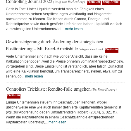
Controlling-Journal 2022
(Wolff von Rechenberg)
Premium
Shop-Artikel
Cash is Fact! Unter Liquidität versteht man die Fähigkeit eines
Unternehmens, seinen Verpflichtungen vollständig und fristgerecht
nachkommen zu können. Die Krisen durch Corona, Energie- und
Rohstoffpreise sowie durch gestörte Lieferketten haben Liquidität vielfach
zum wichtigsten Unternehmensziel...
mehr lesen
Gewinnsteigerung durch Änderung der strategischen
Positionierung – Mit Excel-Arbeitshilfe
(Jörgen Erichsen)
Premium
Viele Unternehmer sind nach wie vor der Ansicht, dass sie keine
Kalkulation benötigen, weil die Preise ohnehin vom Markt "gedeckelt" bzw.
vorgegeben sind. Diese Einstellung ist verständlich, aber falsch. Zunächst
wird eine Kalkulation benötigt, um Transparenz herzustellen, etwa, um zu
sehen, ob...
mehr lesen
Controllers Trickkiste: Rendite-Falle umgehen
(Dr. Peter Hoberg)
Premium
Einige Unternehmen steuern ihr Geschäft über Renditen, wobei
üblicherweise eine wie auch immer definierte Kapitalrenditen gemeint ist
(vgl. zur Abgrenzung gegen Umsatzrenditen Hoberg (2014), S. 321 ff.).
Wenn die Kapitalrendite in einem Geschäftsjahr die entsprechenden
Kapitalkosten übersteigt,...
mehr lesen