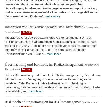
Dieser Artikel ist der dritte Artikel einer Reihe von Beiträgen, die sich mit
bewussten oder unbewussten Manipulationen an grafischen
Darstellungen, Tabellen und Rechenergebnissen im Reporting befasst,
und mit deren Auswirkungen auf die Interpretation des Dargestellten und
die Konsequenzen für darauf...
mehr lesen
Integration von Risikomanagement im Unternehmen
(Konstantinos
Kourouklidis)
Premium
Integratives versus verselbstständigtes Risikomanagement Um das
Risikomanagement in Unternehmen zu institutionalisieren, gibt es zwei
wesentliche Ansätze, die Integration und die Verselbstständigung. Beim
integrativen Risikomanagement liegt die Verantwortung für die
Berücksichtigung von Risiken,...
mehr lesen
Überwachung und Kontrolle im Risikomanagement
(Konstantinos
Kourouklidis)
Premium
Bei der Überwachung und Kontrolle im Risikomanagement geht es darum,
Informationen zur Verfügung zu stellen, über die Abweichungen der
gesetzten Ziele. Dabei ist für das Treffen einer Entscheidung von
Bedeutung, welche Faktoren die Abweichungen verursacht haben. Hierbei
ist es wichtig, zu...
mehr lesen
Risikobehandlungsstrategien im Risikomanagement
(Konstantinos
Kourouklidis)