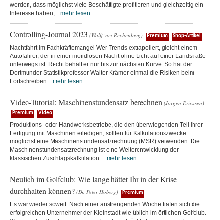
werden, dass möglichst viele Beschäftigte profitieren und gleichzeitig ein
Interesse haben,...
mehr lesen
Controlling-Journal 2023
(Wolff von Rechenberg)
Premium
Shop-Artikel
Nachtfahrt im Fachkräftemangel Wer Trends extrapoliert, gleicht einem
Autofahrer, der in einer mondlosen Nacht ohne Licht auf einer Landstraße
unterwegs ist: Recht behält er nur bis zur nächsten Kurve. So hat der
Dortmunder Statistikprofessor Walter Krämer einmal die Risiken beim
Fortschreiben...
mehr lesen
Video-Tutorial: Maschinenstundensatz berechnen
(Jörgen Erichsen)
Premium
Video
Produktions- oder Handwerksbetriebe, die den überwiegenden Teil ihrer
Fertigung mit Maschinen erledigen, sollten für Kalkulationszwecke
möglichst eine Maschinenstundensatzrechnung (MSR) verwenden. Die
Maschinenstundensatzrechnung ist eine Weiterentwicklung der
klassischen Zuschlagskalkulation....
mehr lesen
Neulich im Golfclub: Wie lange hättet Ihr in der Krise
durchhalten können?
(Dr. Peter Hoberg)
Premium
Es war wieder soweit. Nach einer anstrengenden Woche trafen sich die
erfolgreichen Unternehmer der Kleinstadt wie üblich im örtlichen Golfclub.