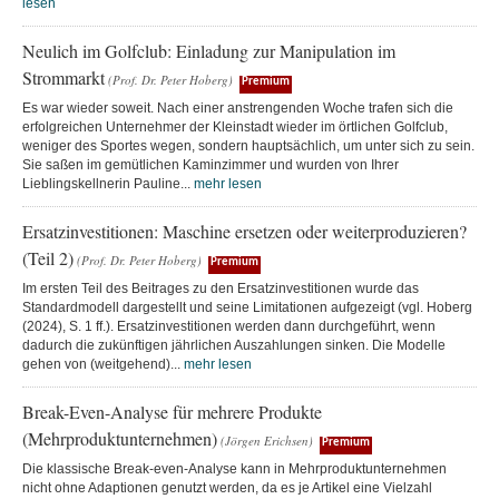
lesen
Neulich im Golfclub: Einladung zur Manipulation im
Strommarkt
(Prof. Dr. Peter Hoberg)
Premium
Es war wieder soweit. Nach einer anstrengenden Woche trafen sich die
erfolgreichen Unternehmer der Kleinstadt wieder im örtlichen Golfclub,
weniger des Sportes wegen, sondern hauptsächlich, um unter sich zu sein.
Sie saßen im gemütlichen Kaminzimmer und wurden von Ihrer
Lieblingskellnerin Pauline...
mehr lesen
Ersatzinvestitionen: Maschine ersetzen oder weiterproduzieren?
(Teil 2)
(Prof. Dr. Peter Hoberg)
Premium
Im ersten Teil des Beitrages zu den Ersatzinvestitionen wurde das
Standardmodell dargestellt und seine Limitationen aufgezeigt (vgl. Hoberg
(2024), S. 1 ff.). Ersatzinvestitionen werden dann durchgeführt, wenn
dadurch die zukünftigen jährlichen Auszahlungen sinken. Die Modelle
gehen von (weitgehend)...
mehr lesen
Break-Even-Analyse für mehrere Produkte
(Mehrproduktunternehmen)
(Jörgen Erichsen)
Premium
Die klassische Break-even-Analyse kann in Mehrproduktunternehmen
nicht ohne Adaptionen genutzt werden, da es je Artikel eine Vielzahl