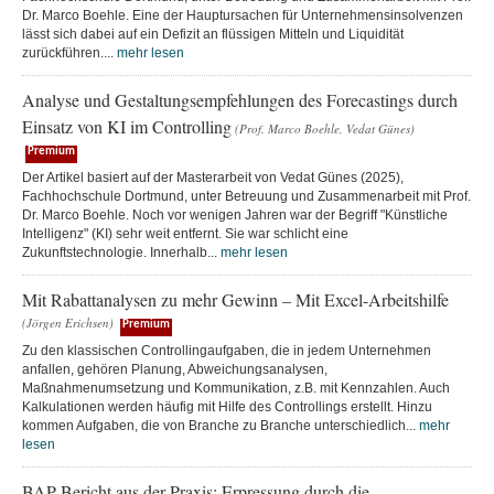
Dr. Marco Boehle. Eine der Hauptursachen für Unternehmensinsolvenzen
lässt sich dabei auf ein Defizit an flüssigen Mitteln und Liquidität
zurückführen....
mehr lesen
Analyse und Gestaltungsempfehlungen des Forecastings durch
Einsatz von KI im Controlling
(Prof. Marco Boehle, Vedat Günes)
Premium
Der Artikel basiert auf der Masterarbeit von Vedat Günes (2025),
Fachhochschule Dortmund, unter Betreuung und Zusammenarbeit mit Prof.
Dr. Marco Boehle. Noch vor wenigen Jahren war der Begriff "Künstliche
Intelligenz" (KI) sehr weit entfernt. Sie war schlicht eine
Zukunftstechnologie. Innerhalb...
mehr lesen
Mit Rabattanalysen zu mehr Gewinn – Mit Excel-Arbeitshilfe
(Jörgen Erichsen)
Premium
Zu den klassischen Controllingaufgaben, die in jedem Unternehmen
anfallen, gehören Planung, Abweichungsanalysen,
Maßnahmenumsetzung und Kommunikation, z.B. mit Kennzahlen. Auch
Kalkulationen werden häufig mit Hilfe des Controllings erstellt. Hinzu
kommen Aufgaben, die von Branche zu Branche unterschiedlich...
mehr
lesen
BAP Bericht aus der Praxis: Erpressung durch die