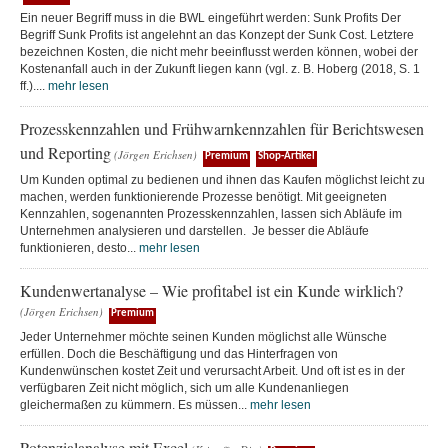
Ein neuer Begriff muss in die BWL eingeführt werden: Sunk Profits Der
Begriff Sunk Profits ist angelehnt an das Konzept der Sunk Cost. Letztere
bezeichnen Kosten, die nicht mehr beeinflusst werden können, wobei der
Kostenanfall auch in der Zukunft liegen kann (vgl. z. B. Hoberg (2018, S. 1
ff.)....
mehr lesen
Prozesskennzahlen und Frühwarnkennzahlen für Berichtswesen
und Reporting
(Jörgen Erichsen)
Premium
Shop-Artikel
Um Kunden optimal zu bedienen und ihnen das Kaufen möglichst leicht zu
machen, werden funktionierende Prozesse benötigt. Mit geeigneten
Kennzahlen, sogenannten Prozesskennzahlen, lassen sich Abläufe im
Unternehmen analysieren und darstellen. Je besser die Abläufe
funktionieren, desto...
mehr lesen
Kundenwertanalyse – Wie profitabel ist ein Kunde wirklich?
(Jörgen Erichsen)
Premium
Jeder Unternehmer möchte seinen Kunden möglichst alle Wünsche
erfüllen. Doch die Beschäftigung und das Hinterfragen von
Kundenwünschen kostet Zeit und verursacht Arbeit. Und oft ist es in der
verfügbaren Zeit nicht möglich, sich um alle Kundenanliegen
gleichermaßen zu kümmern. Es müssen...
mehr lesen
Potenzialanalyse mit Excel