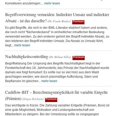
Korrekturen anzubringen....
mehr lesen
Begriffsverwirrung vermeiden: Indirekter Umsatz und indirekter
Absatz - ist das dasselbe?
(Dr. Ursula Binder)
Premium
Es gibt Begriffe, die sich in der BWL-Literatur etabliert haben und andere,
die noch nicht "flächendeckend" in einheitlicher inhaltlicher Bedeutung
verwendet werden. Zu den ersteren gehört der Begriff indirekter Absatz, zu
den letzteren der Begriff indirekter Umsatz. Da Absatz zu Umsatz führt,
liegt...
mehr lesen
Nachhaltigkeitscontrolling
(Dr. Helmut Siller)
Premium
Begriffsklärung Der Ursprung des Begriffs Nachhaltigkeit liegt in der
Forstwirtschaft des 18. Jahrhunderts; das Prinzip der Nachhaltigkeit wurde
damals wie folgt formuliert: Es sollte nur so viel Holz aus dem Wald
geschlagen werden, wie durch planmäßige Aufforstung, Säen und
Bepflanzen im gleichen...
mehr lesen
Cashflow-BIT – Berechnungsmöglichkeit für variable Entgelte
(Prämien)
(Jörgen Erichsen)
Premium
Das wichtigste in Kürze: Die Zahlung variabler Entgelte (Prämien, Boni) ist
eine gute Möglichkeit, Motivation und Leistungsbereitschaft von
Mitarbeitern zu steigern. Bei der Umsetzung sollte so vorgegangen