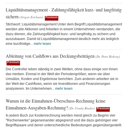
Liquiditätsmanagement - Zahlungsfähigkeit kurz- und langfristig
sichern
(Jörgen Erichsen)
Premium
Stichwort: Liquidätsmanagement Unter dem Begriff Liquiditätsmanagement
werden alle Aktionen und Arbeiten in einem Unternehmen verstanden, die
dazu dienen, die Zahlungsfähigkeit kurz- und langfristig zu sichern und
auszubauen. Damit ist Liquiditätsmanagement deutlich mehr als lediglich
eine kurzfristige...
mehr lesen
Ableitung von Cashflows aus Deckungsbeiträgen
(Dr. Peter Hoberg)
Premium
Die Controller leben ständig in zwei Welten, ohne dass einige von ihnen
das merken. Einmal in der Welt der Periodengrößen, wenn sie über
Umsätze, Kosten und Ergebnisse berichten. Zum anderen arbeiten sie in
der Welt der Cashflows, wenn sie Investitionen und Finanzierungen
analysieren. Im Unternehmen...
mehr lesen
Warum ist die Einnahmen-Überschuss-Rechnung keine
Einnahmen-Ausgaben-Rechnung?
(Dr. Ursula Binder)
Premium
In jedem Buch zur Kostenrechnung werden meist gleich zu Beginn vier
"Rechenwerke" gegeneinander abgegrenzt und die dazu gehörigen vier
Begriffspaare und deren unterschiedliche Bedeutungen gegenübergestellt.