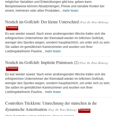
möglicher Variablen und Entwicklungen gibt bzw. geben kann.
Beispielsweise können Absatzmengen, Preise und variable Kosten bei
einem, mehreren oder allen Produkten...
mehr lesen
Neulich im Golfclub: Der kleine Unterschied
(Prof. Dr. Peter Hoberg)
Premium
Es war wieder soweit. Nach einer anstrengenden Woche trafen sich die
erfolgreichen Unternehmer der Kleinstadt wieder im örtlichen Golfclub,
weniger des Sportes wegen, sondern hauptsächlich, um unter sich zu sein.
Sie saßen im gemütlichen Kaminzimmer und wurden von Ihrer
Lieblingskellnerin Pauline...
mehr lesen
Neulich im Golfclub: Implizite Prämissen (2)
(Prof. Dr. Peter Hoberg)
Premium
Es war wieder soweit. Nach einer anstrengenden Woche trafen sich die
erfolgreichen Unternehmer der Kleinstadt wieder im örtlichen Golfclub,
weniger des Sportes wegen, sondern hauptsächlich, um unter sich zu sein.
Sie saßen im gemütlichen Kaminzimmer und wurden von Ihrer
Lieblingskellnerin Pauline...
mehr lesen
Controllers Trickkiste: Umrechnung der statischen in die
dynamische Amortisation
(Prof. Dr. Peter Hoberg)
Premium