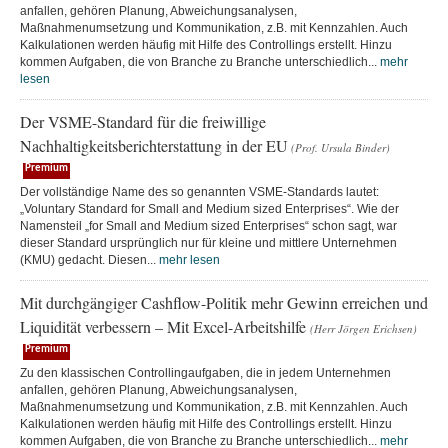
anfallen, gehören Planung, Abweichungsanalysen,
Maßnahmenumsetzung und Kommunikation, z.B. mit Kennzahlen. Auch
Kalkulationen werden häufig mit Hilfe des Controllings erstellt. Hinzu
kommen Aufgaben, die von Branche zu Branche unterschiedlich...
mehr
lesen
Der VSME-Standard für die freiwillige
Nachhaltigkeitsberichterstattung in der EU
(Prof. Ursula Binder)
Premium
Der vollständige Name des so genannten VSME-Standards lautet:
„Voluntary Standard for Small and Medium sized Enterprises“. Wie der
Namensteil „for Small and Medium sized Enterprises“ schon sagt, war
dieser Standard ursprünglich nur für kleine und mittlere Unternehmen
(KMU) gedacht. Diesen...
mehr lesen
Mit durchgängiger Cashflow-Politik mehr Gewinn erreichen und
Liquidität verbessern – Mit Excel-Arbeitshilfe
(Herr Jörgen Erichsen)
Premium
Zu den klassischen Controllingaufgaben, die in jedem Unternehmen
anfallen, gehören Planung, Abweichungsanalysen,
Maßnahmenumsetzung und Kommunikation, z.B. mit Kennzahlen. Auch
Kalkulationen werden häufig mit Hilfe des Controllings erstellt. Hinzu
kommen Aufgaben, die von Branche zu Branche unterschiedlich...
mehr