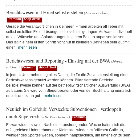
Berichtswesen mit Excel selbst erstellen
(Jörgen Erichsen)
Premium
Shop-Artikel
Gerade die Verantwortlichen in kleineren Firmen arbeiten oft lieber mit
selbst erstellten Excel-Lösungen, die sich mit geringem Aufwand individuell
an die Wünsche und Anforderungen in einem Betrieb anpassen lassen.
Das ist in einem ersten Schritt nicht nur in kleineren Betrieben sehr gut mit
einer...
mehr lesen
Berichtswesen und Reporting - Einstieg mit der BWA
(Jörgen
Erichsen)
Premium
Shop-Artikel
In jedem Unternehmen gibt es Daten, die für die Zusammenstellung eines
Berichtswesens genutzt werden können. Bilanzierende Betriebe
beispielsweise können auf der betriebswirtschaftlichen Auswertung (BWA)
aufbauen. Sie wird vom Steuerberater oder von der Buchhaltung monatlich
erstellt und kann gut...
mehr lesen
Neulich im Golfclub: Versteckte Subventionen - verdoppelt
durch Supercredits
(Dr. Peter Hoberg)
Premium
Es war wieder soweit. Nach einer anstrengenden Woche trafen sich die
erfolgreichen Unternehmer der Kleinstadt wieder im örtlichen Golfclub,
weniger des Sportes wegen, sondern hauptsächlich, um unter sich zu sein.