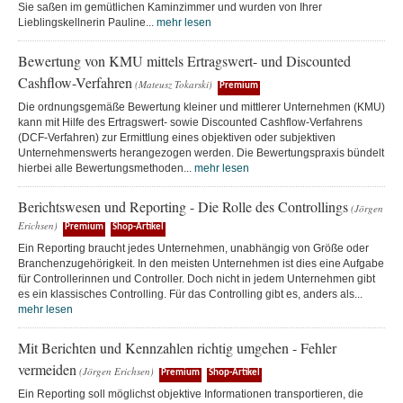
Sie saßen im gemütlichen Kaminzimmer und wurden von Ihrer
Lieblingskellnerin Pauline...
mehr lesen
Bewertung von KMU mittels Ertragswert- und Discounted
Cashflow-Verfahren
(Mateusz Tokarski)
Premium
Die ordnungsgemäße Bewertung kleiner und mittlerer Unternehmen (KMU)
kann mit Hilfe des Ertragswert- sowie Discounted Cashflow-Verfahrens
(DCF-Verfahren) zur Ermittlung eines objektiven oder subjektiven
Unternehmenswerts herangezogen werden. Die Bewertungspraxis bündelt
hierbei alle Bewertungsmethoden...
mehr lesen
Berichtswesen und Reporting - Die Rolle des Controllings
(Jörgen
Erichsen)
Premium
Shop-Artikel
Ein Reporting braucht jedes Unternehmen, unabhängig von Größe oder
Branchenzugehörigkeit. In den meisten Unternehmen ist dies eine Aufgabe
für Controllerinnen und Controller. Doch nicht in jedem Unternehmen gibt
es ein klassisches Controlling. Für das Controlling gibt es, anders als...
mehr lesen
Mit Berichten und Kennzahlen richtig umgehen - Fehler
vermeiden
(Jörgen Erichsen)
Premium
Shop-Artikel
Ein Reporting soll möglichst objektive Informationen transportieren, die