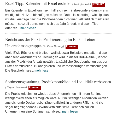
Excel-Tipp: Kalender mit Excel erstellen
(Kristoffer Ditz)
Premium
Ein Kalender in Excel kann sehr hilfreich sein, insbesondere dann, wenn
wir digitale Notizen hinzufügen möchten. Dabei ist allerdings wichtig, dass
wir die Feiertage bzw. die Wochenenden nicht manuell farblich markieren
müssen, speziell dann, wenn sich das Jahr ändert. In diesem Tipp
erfahren...
mehr lesen
Bericht aus der Praxis: Fehlsteuerung im Einkauf einer
Unternehmensgruppe
(Dr. Peter Hoberg)
Premium
Viele BWL-Bücher sind blutleer, weil sie zwar Beispiele enthalten, diese
aber sehr konstruiert sind. Deswegen wird in dieser BAP-Reihe (Bericht
aus der Praxis) der Ansatz gewählt, tatsächliche Gegebenheiten aus der
Praxis darzustellen, zu analysieren und Verbesserungen vorzuschlagen.
Die Geschehnisse...
mehr lesen
Sortimentsgestaltung: Produktportfolio und Liquidität verbessern
(Jörgen Erichsen)
Premium
Die Praxis zeigt immer wieder, dass Unternehmen mit ihrem Sortiment
weniger verdienen als möglich wäre. Nur mit wenigen Produkten werden
ausreichende Deckungsbeiträge realisiert. In anderen Fällen sind sie
sogar negativ, sodass Gewinn vernichtet wird. Dennoch sollten
Unternehmen eine Sortimentsanalyse...
mehr lesen