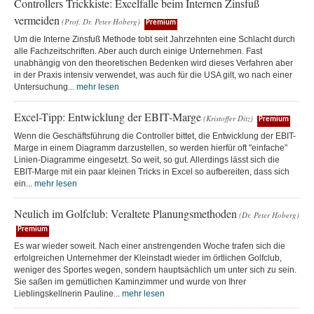
Controllers Trickkiste: Excelfalle beim Internen Zinsfuß
vermeiden
(Prof. Dr. Peter Hoberg)
Premium
Um die Interne Zinsfuß Methode tobt seit Jahrzehnten eine Schlacht durch
alle Fachzeitschriften. Aber auch durch einige Unternehmen. Fast
unabhängig von den theoretischen Bedenken wird dieses Verfahren aber
in der Praxis intensiv verwendet, was auch für die USA gilt, wo nach einer
Untersuchung...
mehr lesen
Excel-Tipp: Entwicklung der EBIT-Marge
(Kristoffer Ditz)
Premium
Wenn die Geschäftsführung die Controller bittet, die Entwicklung der EBIT-
Marge in einem Diagramm darzustellen, so werden hierfür oft "einfache"
Linien-Diagramme eingesetzt. So weit, so gut. Allerdings lässt sich die
EBIT-Marge mit ein paar kleinen Tricks in Excel so aufbereiten, dass sich
ein...
mehr lesen
Neulich im Golfclub: Veraltete Planungsmethoden
(Dr. Peter Hoberg)
Premium
Es war wieder soweit. Nach einer anstrengenden Woche trafen sich die
erfolgreichen Unternehmer der Kleinstadt wieder im örtlichen Golfclub,
weniger des Sportes wegen, sondern hauptsächlich um unter sich zu sein.
Sie saßen im gemütlichen Kaminzimmer und wurde von Ihrer
Lieblingskellnerin Pauline...
mehr lesen