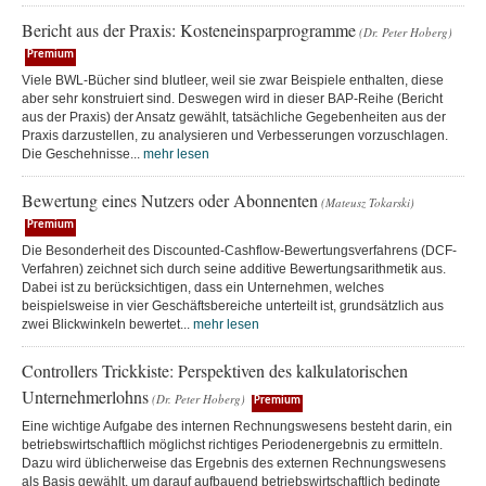
Bericht aus der Praxis: Kosteneinsparprogramme
(Dr. Peter Hoberg)
Premium
Viele BWL-Bücher sind blutleer, weil sie zwar Beispiele enthalten, diese
aber sehr konstruiert sind. Deswegen wird in dieser BAP-Reihe (Bericht
aus der Praxis) der Ansatz gewählt, tatsächliche Gegebenheiten aus der
Praxis darzustellen, zu analysieren und Verbesserungen vorzuschlagen.
Die Geschehnisse...
mehr lesen
Bewertung eines Nutzers oder Abonnenten
(Mateusz Tokarski)
Premium
Die Besonderheit des Discounted-Cashflow-Bewertungsverfahrens (DCF-
Verfahren) zeichnet sich durch seine additive Bewertungsarithmetik aus.
Dabei ist zu berücksichtigen, dass ein Unternehmen, welches
beispielsweise in vier Geschäftsbereiche unterteilt ist, grundsätzlich aus
zwei Blickwinkeln bewertet...
mehr lesen
Controllers Trickkiste: Perspektiven des kalkulatorischen
Unternehmerlohns
(Dr. Peter Hoberg)
Premium
Eine wichtige Aufgabe des internen Rechnungswesens besteht darin, ein
betriebswirtschaftlich möglichst richtiges Periodenergebnis zu ermitteln.
Dazu wird üblicherweise das Ergebnis des externen Rechnungswesens
als Basis gewählt, um darauf aufbauend betriebswirtschaftlich bedingte