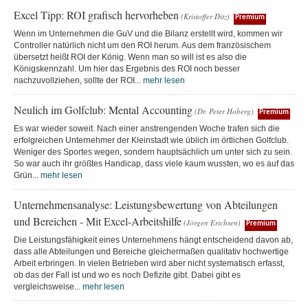
Excel Tipp: ROI grafisch hervorheben
(Kristoffer Ditz)
Premium
Wenn im Unternehmen die GuV und die Bilanz erstellt wird, kommen wir
Controller natürlich nicht um den ROI herum. Aus dem französischem
übersetzt heißt ROI der König. Wenn man so will ist es also die
Königskennzahl. Um hier das Ergebnis des ROI noch besser
nachzuvollziehen, sollte der ROI...
mehr lesen
Neulich im Golfclub: Mental Accounting
(Dr. Peter Hoberg)
Premium
Es war wieder soweit. Nach einer anstrengenden Woche trafen sich die
erfolgreichen Unternehmer der Kleinstadt wie üblich im örtlichen Golfclub.
Weniger des Sportes wegen, sondern hauptsächlich um unter sich zu sein.
So war auch ihr größtes Handicap, dass viele kaum wussten, wo es auf das
Grün...
mehr lesen
Unternehmensanalyse: Leistungsbewertung von Abteilungen
und Bereichen - Mit Excel-Arbeitshilfe
(Jörgen Erichsen)
Premium
Die Leistungsfähigkeit eines Unternehmens hängt entscheidend davon ab,
dass alle Abteilungen und Bereiche gleichermaßen qualitativ hochwertige
Arbeit erbringen. In vielen Betrieben wird aber nicht systematisch erfasst,
ob das der Fall ist und wo es noch Defizite gibt. Dabei gibt es
vergleichsweise...
mehr lesen