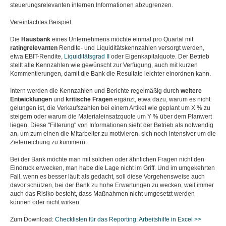
steuerungsrelevanten internen Informationen abzugrenzen.
Vereinfachtes Beispiel:
Die
Hausbank
eines Unternehmens möchte einmal pro Quartal mit
ratingrelevanten
Rendite- und Liquiditätskennzahlen versorgt werden,
etwa EBIT-Rendite,
Liquiditätsgrad II
oder Eigenkapitalquote. Der Betrieb
stellt alle Kennzahlen wie gewünscht zur Verfügung, auch mit kurzen
Kommentierungen, damit die Bank die Resultate leichter einordnen kann.
Intern werden die Kennzahlen und Berichte regelmäßig durch
weitere
Entwicklungen
und
kritische
Fragen
ergänzt, etwa dazu, warum es nicht
gelungen ist, die Verkaufszahlen bei einem Artikel wie geplant um X % zu
steigern oder warum die Materialeinsatzquote um Y % über dem Planwert
liegen. Diese "Filterung" von Informationen sieht der Betrieb als notwendig
an, um zum einen die Mitarbeiter zu motivieren, sich noch intensiver um die
Zielerreichung zu kümmern.
Bei der Bank möchte man mit solchen oder ähnlichen Fragen nicht den
Eindruck erwecken, man habe die Lage nicht im Griff. Und im umgekehrten
Fall, wenn es besser läuft als gedacht, soll diese Vorgehensweise auch
davor schützen, bei der Bank zu hohe Erwartungen zu wecken, weil immer
auch das Risiko besteht, dass Maßnahmen nicht umgesetzt werden
können oder nicht wirken.
Zum Download:
Checklisten für das Reporting: Arbeitshilfe in Excel >>