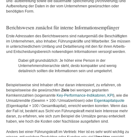
und -aufbereitung sowie die dauerhafte Speicherung (Archivierung) und
Aufbereitung der Daten in der vom Unternehmen gewünschten oder
benötigten Form.
Berichtswesen zunächst für interne Informationsempfänger
Erste Adressaten des Berichtswesens sind naturgemäß die Beschäftigten
im Unternehmen, also Inhaber, Führungskräfte und Mitarbeiter. Sie müssen
in unterschiedlichem Umfang und Detaillierung mit den für ihren Arbeits-
und Entscheidungsbereich notwendigen Informationen versorgt werden.
Dabei gilt grundsätzlich: Je höher eine Person in der
Unternehmenshierarchie steht, desto kompakter und wenig
detailreich sollten die Informationen sein und umgekehrt.
Beispielsweise sind Inhaber oft nur daran interessiert, zu erfahren, ob
beispielsweise die gewünschten
Ziele
bei wenigen geplanten
Kernkennzahlen (sogenannte
Key-Performance-Indikatoren, KPI
), wie die
Umsatzrendite (Gewinn × 100 / Umsatzerlösen) oder
Eigenkapitalquote
(Eigenkapital × 100 / Gesamtkapital), erreicht werden konnten. Wenn das
der Fall ist, besteht aus Sicht von Führungskraft meist kein Interesse mehr
daran, zu erfahren, wie sich zum Beispiel die Umsätze genau entwickelt
haben, wie hoch die Kosten oder Nachlässe ausgefallen sind.
Anders bei einer Führungskraft im Vertrieb: Hier ist es sehr wohl wichtig zu