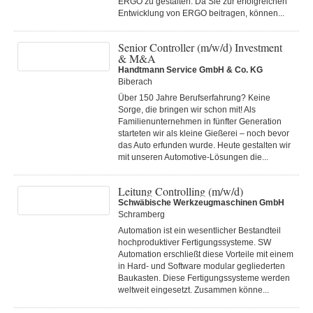
ERGO zu gestalten. Da Sie zur erfolgreichen
Entwicklung von ERGO beitragen, können...
Senior Controller (m/w/d) Investment
& M&A
Handtmann Service GmbH & Co. KG
Biberach
Über 150 Jahre Berufserfahrung? Keine
Sorge, die bringen wir schon mit! Als
Familienunternehmen in fünfter Generation
starteten wir als kleine Gießerei – noch bevor
das Auto erfunden wurde. Heute gestalten wir
mit unseren Automotive-Lösungen die...
Leitung Controlling (m/w/d)
Schwäbische Werkzeugmaschinen GmbH
Schramberg
Automation ist ein wesentlicher Bestandteil
hochproduktiver Fertigungssysteme. SW
Automation erschließt diese Vorteile mit einem
in Hard- und Software modular gegliederten
Baukasten. Diese Fertigungs­systeme werden
weltweit eingesetzt. Zusammen könne...