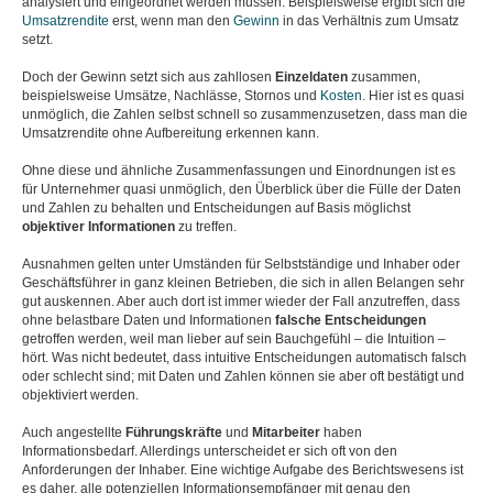
analysiert und eingeordnet werden müssen. Beispielsweise ergibt sich die
Umsatzrendite
erst, wenn man den
Gewinn
in das Verhältnis zum Umsatz
setzt.
Doch der Gewinn setzt sich aus zahllosen
Einzeldaten
zusammen,
beispielsweise Umsätze, Nachlässe, Stornos und
Kosten
. Hier ist es quasi
unmöglich, die Zahlen selbst schnell so zusammenzusetzen, dass man die
Umsatzrendite ohne Aufbereitung erkennen kann.
Ohne diese und ähnliche Zusammenfassungen und Einordnungen ist es
für Unternehmer quasi unmöglich, den Überblick über die Fülle der Daten
und Zahlen zu behalten und Entscheidungen auf Basis möglichst
objektiver
Informationen
zu treffen.
Ausnahmen gelten unter Umständen für Selbstständige und Inhaber oder
Geschäftsführer in ganz kleinen Betrieben, die sich in allen Belangen sehr
gut auskennen. Aber auch dort ist immer wieder der Fall anzutreffen, dass
ohne belastbare Daten und Informationen
falsche
Entscheidungen
getroffen werden, weil man lieber auf sein Bauchgefühl – die Intuition –
hört. Was nicht bedeutet, dass intuitive Entscheidungen automatisch falsch
oder schlecht sind; mit Daten und Zahlen können sie aber oft bestätigt und
objektiviert werden.
Auch angestellte
Führungskräfte
und
Mitarbeiter
haben
Informationsbedarf. Allerdings unterscheidet er sich oft von den
Anforderungen der Inhaber. Eine wichtige Aufgabe des Berichtswesens ist
es daher, alle potenziellen Informationsempfänger mit genau den