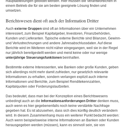
Hauptabteilungen gebildet werden. Hier müssen die Verantwortlichen in
einem Betrieb die für sie am besten geeignete Lösung finden und
umsetzen.
Berichtswesen dient oft auch der Information Dritter
Auch
externe
Gruppen
sind oft an Informationen über ein Unternehmen
interessiert, zum Beispiel Kapitalgeber, Investoren, Finanzbehörden,
Kunden und Lieferanten. Typische externe Berichte sind Bilanzen, Gewinn-
und Verlustrechnungen und andere Jahresabschlussdaten. Auf diese
Berichte wird im Weiteren nicht näher eingegangen, weil sie in der Regel
nur jährlich bereitgestellt werden und meist keine oder nur wenige
unterjährige
Steuerungsfunktionen
beinhalten.
Bestimmte externe Interessenten, wie Banken oder große Kunden, geben
sich allerdings nicht mehr damit zufrieden, nur gesetzlich relevante
Informationen zu erhalten, sondern verlangen explizit auch interne
Informationen und Berichte, zum Beispiel Renditekennzahlen,
Kapitalquoten oder Forderungslaufzeiten.
Das bedeutet, dass man bei der Konzeption eines Berichtswesens
unbedingt auch an die
Informationsanforderungen
Dritter
denken muss,
auch wenn es hier gegebenenfalls noch keine verstärkte Nachfrage
gegeben hat. Es ist abzusehen, dass sich dies künftig deutlich verändern
wird. In diesem Zusammenhang muss ein weiterer Punkt bedacht werden:
Auch wenn beispielsweise interne Informationen an Banken oder Kunden
herausgegeben werden (müssen), kann es sinnvoll sein, sie von