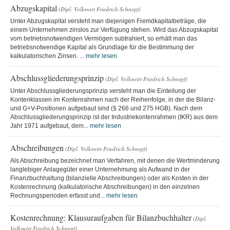
Abzugskapital
(Dipl. Volkswirt Friedrich Schnepf)
Unter Abzugskapital versteht man diejenigen Fremdkapitalbeträge, die
einem Unternehmen zinslos zur Verfügung stehen. Wird das Abzugskapital
vom betriebsnotwendigen Vermögen subtrahiert, so erhält man das
betriebsnotwendige Kapital als Grundlage für die Bestimmung der
kalkulatorischen Zinsen. ...
mehr lesen
Abschlussgliederungsprinzip
(Dipl. Volkswirt Friedrich Schnepf)
Unter Abschlussgliederungsprinzip versteht man die Einteilung der
Kontenklassen im Kontenrahmen nach der Reihenfolge, in der die Bilanz-
und G+V-Positionen aufgebaut sind (§ 266 und 275 HGB). Nach dem
Abschlussgliederungsprinzip ist der Industriekontenrahmen (IKR) aus dem
Jahr 1971 aufgebaut, dem...
mehr lesen
Abschreibungen
(Dipl. Volkswirt Friedrich Schnepf)
Als Abschreibung bezeichnet man Verfahren, mit denen die Wertminderung
langlebiger Anlagegüter einer Unternehmung als Aufwand in der
Finanzbuchhaltung (bilanzielle Abschreibungen) oder als Kosten in der
Kostenrechnung (kalkulatorische Abschreibungen) in den einzelnen
Rechnungsperioden erfasst und...
mehr lesen
Kostenrechnung: Klausuraufgaben für Bilanzbuchhalter
(Dipl.
Volkswirt Friedrich Schnepf)