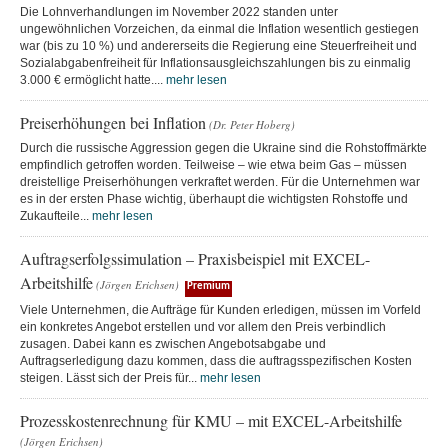
Die Lohnverhandlungen im November 2022 standen unter
ungewöhnlichen Vorzeichen, da einmal die Inflation wesentlich gestiegen
war (bis zu 10 %) und andererseits die Regierung eine Steuerfreiheit und
Sozialabgabenfreiheit für Inflationsausgleichszahlungen bis zu einmalig
3.000 € ermöglicht hatte....
mehr lesen
Preiserhöhungen bei Inflation
(Dr. Peter Hoberg)
Durch die russische Aggression gegen die Ukraine sind die Rohstoffmärkte
empfindlich getroffen worden. Teilweise – wie etwa beim Gas – müssen
dreistellige Preiserhöhungen verkraftet werden. Für die Unternehmen war
es in der ersten Phase wichtig, überhaupt die wichtigsten Rohstoffe und
Zukaufteile...
mehr lesen
Auftragserfolgssimulation – Praxisbeispiel mit EXCEL-
Arbeitshilfe
(Jörgen Erichsen)
Premium
Viele Unternehmen, die Aufträge für Kunden erledigen, müssen im Vorfeld
ein konkretes Angebot erstellen und vor allem den Preis verbindlich
zusagen. Dabei kann es zwischen Angebotsabgabe und
Auftragserledigung dazu kommen, dass die auftragsspezifischen Kosten
steigen. Lässt sich der Preis für...
mehr lesen
Prozesskostenrechnung für KMU – mit EXCEL-Arbeitshilfe
(Jörgen Erichsen)