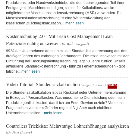
Produktions- oder Handwerksbetriebe, die den überwiegenden Teil ihrer
Fertigung mit Maschinen erledigen, sollten für Kalkulationszwecke
möglichst eine Maschinenstundensatzrechnung (MSR) verwenden. Die
Maschinenstundensatzrechnung ist eine Weiterentwicklung der
klassischen Zuschlagskalkulation....
mehr lesen
Kostenrechnung 2.0 - Mit Lean Cost Management Lean
Potenziale richtig ausweisen
(Dr. Bodo Wiegand)
99 % der Unternehmen arbeiten mit der Standardkostenrechnung aus den
dreißiger Jahren des vorherigen Jahrhunderts. Die letzte Innovation mit der
Einführung der Deckungsbeitragsrechnung liegt 60 Jahre zurück. Unsere
antiquierte Standardkostenrechnung - führt zu Fehlentscheidungen - gibt
falsche...
mehr lesen
Video-Tutorial: Stundensatzkalkulation
(Jörgen Erichsen)
Video
Die Stundensatzkalkulation ist das Rückgrat jeder Unternehmensplanung
in Bezug auf Personalkosten. Was muss meine Dienstleistung oder mein
Produkt eigentlich kosten, damit ich am Ende Gewinn erziele? Vor dieser
Frage stehen vor allem Gründer regelmäßig. Aber auch etablierte
Unternehmen sollten...
mehr lesen
Controllers Trickkiste: Mehrstufige Lohnerhöhungen analysieren
(Dr. Peter Hoberg)