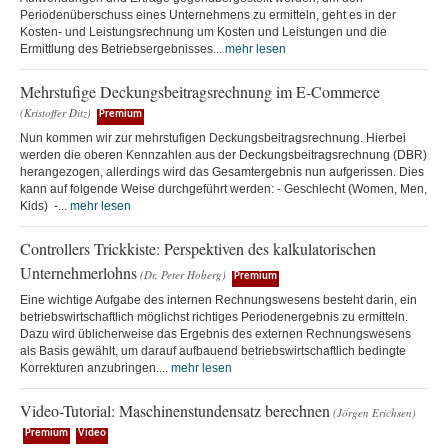
Periodenüberschuss eines Unternehmens zu ermitteln, geht es in der
Kosten- und Leistungsrechnung um Kosten und Leistungen und die
Ermittlung des Betriebsergebnisses...
mehr lesen
Mehrstufige Deckungsbeitragsrechnung im E-Commerce
(Kristoffer Ditz)
Premium
Nun kommen wir zur mehrstufigen Deckungsbeitragsrechnung. Hierbei
werden die oberen Kennzahlen aus der Deckungsbeitragsrechnung (DBR)
herangezogen, allerdings wird das Gesamtergebnis nun aufgerissen. Dies
kann auf folgende Weise durchgeführt werden: - Geschlecht (Women, Men,
Kids) -...
mehr lesen
Controllers Trickkiste: Perspektiven des kalkulatorischen
Unternehmerlohns
(Dr. Peter Hoberg)
Premium
Eine wichtige Aufgabe des internen Rechnungswesens besteht darin, ein
betriebswirtschaftlich möglichst richtiges Periodenergebnis zu ermitteln.
Dazu wird üblicherweise das Ergebnis des externen Rechnungswesens
als Basis gewählt, um darauf aufbauend betriebswirtschaftlich bedingte
Korrekturen anzubringen....
mehr lesen
Video-Tutorial: Maschinenstundensatz berechnen
(Jörgen Erichsen)
Premium
Video