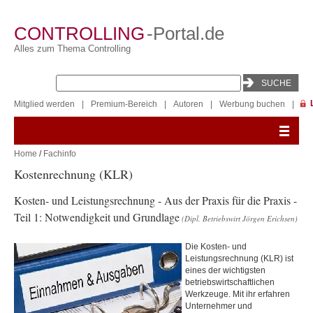
CONTROLLING
-Portal.de
Alles zum Thema Controlling
Mitglied werden
|
Premium-Bereich
|
Autoren
|
Werbung buchen
|
Home
/
Fachinfo
Kostenrechnung (KLR)
Kosten- und Leistungsrechnung - Aus der Praxis für die Praxis -
Teil 1: Notwendigkeit und Grundlage
(Dipl. Betriebswirt Jörgen Erichsen)
Die Kosten- und
Leistungsrechnung (KLR) ist
eines der wichtigsten
betriebswirtschaftlichen
Werkzeuge. Mit ihr erfahren
Unternehmer und