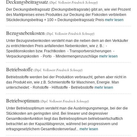
Deckungsbeitragssatz
(Dipl. Volkswirt Friedrich Schnepf)
Der Deckungsbeitragssatz (Deckungsbeitragsrate) gibt an, wie viel Prozent
des Marktpreises eines Produktes zur Deckung der Fixkosten verbleiben
Stückdeckungsbeitrag × 100 = Deckungsbeitragssatz Preis
mehr lesen
Bezugsnebenkosten
(Dipl. Volkswirt Friedrich Schnepf)
Unter Bezugsnebenkosten versteht man die neben dem an den Verkäufer
zu entrichtenden Preis anfallenden Nebenkosten, wie z. B.: -
Speditionskosten bzw. Frachtkosten - Transportversicherungen -
Verpackungskosten - Porto - Mindermengenzuschläge
mehr lesen
Betriebsstoffe
(Dipl. Volkswirt Friedrich Schnepf)
Betriebsstoffe werden bei der Produktion verbraucht, gehen aber nicht in
das Produkt ein, wie z.B. Schmierstoffe für Maschinen, Energie. Man
unterscheidet: - Rohstoffe - Hilfsstoffe - Betriebsstoffe
mehr lesen
Betriebsoptimum
(Dipl. Volkswirt Friedrich Schnepf)
Unter Betriebsoptimum versteht man die Ausbringungsmenge, bei der die
Stückkosten am geringsten sind. Bei linearer und degressiver
Gesamtkostenfunktion liegt das Betriebsoptimum betriebswirtschaftlich
betrachtet an der Kapazitätsgrenze, während bei progressivem und
ertragsgesetzlichem Gesamtkostenverlauf...
mehr lesen