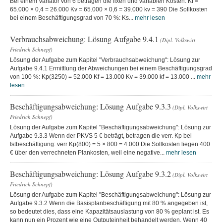
Bei einem Variator von 6 betragen die fixen und variablen Kosten: Kf =
65.000 × 0,4 = 26.000 Kv = 65.000 × 0,6 = 39.000 kv = 390 Die Sollkosten
bei einem Beschäftigungsgrad von 70 %: Ks...
mehr lesen
Verbrauchsabweichung: Lösung Aufgabe 9.4.1
(Dipl. Volkswirt
Friedrich Schnepf)
Lösung der Aufgabe zum Kapitel "Verbrauchsabweichung": Lösung zur
Aufgabe 9.4.1 Ermittlung der Abweichungen bei einem Beschäftigungsgrad
von 100 %: Kp(3250) = 52.000 Kf = 13.000 Kv = 39.000 kf = 13.000 ...
mehr
lesen
Beschäftigungsabweichung: Lösung Aufgabe 9.3.3
(Dipl. Volkswirt
Friedrich Schnepf)
Lösung der Aufgabe zum Kapitel "Beschäftigungsabweichung": Lösung zur
Aufgabe 9.3.3 Wenn der PKVS 5 € beträgt, betragen die verr. Kp bei
Istbeschäftigung: verr Kp(800) = 5 × 800 = 4.000 Die Sollkosten liegen 400
€ über den verrechneten Plankosten, weil eine negative...
mehr lesen
Beschäftigungsabweichung: Lösung Aufgabe 9.3.2
(Dipl. Volkswirt
Friedrich Schnepf)
Lösung der Aufgabe zum Kapitel "Beschäftigungsabweichung": Lösung zur
Aufgabe 9.3.2 Wenn die Basisplanbeschäftigung mit 80 % angegeben ist,
so bedeutet dies, dass eine Kapazitätsauslastung von 80 % geplant ist. Es
kann nun ein Prozent wie eine Outputeinheit behandelt werden. Wenn 40