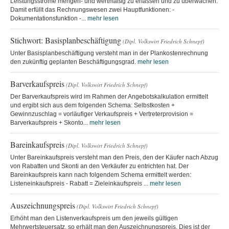
Leistungsströme mengen- und wertmäßig zu erfassen und zu überwachen.
Damit erfüllt das Rechnungswesen zwei Hauptfunktionen: -
Dokumentationsfunktion -...
mehr lesen
Stichwort: Basisplanbeschäftigung
(Dipl. Volkswirt Friedrich Schnepf)
Unter Basisplanbeschäftigung versteht man in der Plankostenrechnung
den zukünftig geplanten Beschäftigungsgrad.
mehr lesen
Barverkaufspreis
(Dipl. Volkswirt Friedrich Schnepf)
Der Barverkaufspreis wird im Rahmen der Angebotskalkulation ermittelt
und ergibt sich aus dem folgenden Schema: Selbstkosten +
Gewinnzuschlag = vorläufiger Verkaufspreis + Vertreterprovision =
Barverkaufspreis + Skonto...
mehr lesen
Bareinkaufspreis
(Dipl. Volkswirt Friedrich Schnepf)
Unter Bareinkaufspreis versteht man den Preis, den der Käufer nach Abzug
von Rabatten und Skonti an den Verkäufer zu entrichten hat. Der
Bareinkaufspreis kann nach folgendem Schema ermittelt werden:
Listeneinkaufspreis - Rabatt = Zieleinkaufspreis ...
mehr lesen
Auszeichnungspreis
(Dipl. Volkswirt Friedrich Schnepf)
Erhöht man den Listenverkaufspreis um den jeweils gültigen
Mehrwertsteuersatz, so erhält man den Auszeichnungspreis. Dies ist der