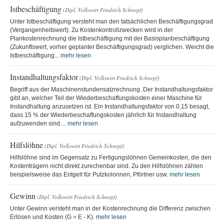
Istbeschäftigung
(Dipl. Volkswirt Friedrich Schnepf)
Unter Istbeschäftigung versteht man den tatsächlichen Beschäftigungsgrad
(Vergangenheitswert). Zu Kostenkontrollzwecken wird in der
Plankostenrechnung die Istbeschäftigung mit der Basisplanbeschäftigung
(Zukunftswert, vorher geplanter Beschäftigungsgrad) verglichen. Weicht die
Istbeschäftigung...
mehr lesen
Instandhaltungsfaktor
(Dipl. Volkswirt Friedrich Schnepf)
Begriff aus der Maschinenstundensatzrechnung. Der Instandhaltungsfaktor
gibt an, welcher Teil der Wiederbeschaffungskosten einer Maschine für
Instandhaltung anzusetzen ist. Ein Instandhaltungsfaktor von 0,15 besagt,
dass 15 % der Wiederbeschaffungskosten jährlich für Instandhaltung
aufzuwenden sind....
mehr lesen
Hilfslöhne
(Dipl. Volkswirt Friedrich Schnepf)
Hilfslöhne sind im Gegensatz zu Fertigungslöhnen Gemeinkosten, die den
Kostenträgern nicht direkt zurechenbar sind. Zu den Hilfslöhnen zählen
beispielsweise das Entgelt für Putzkolonnen, Pförtner usw.
mehr lesen
Gewinn
(Dipl. Volkswirt Friedrich Schnepf)
Unter Gewinn versteht man in der Kostenrechnung die Differenz zwischen
Erlösen und Kosten (G = E - K).
mehr lesen