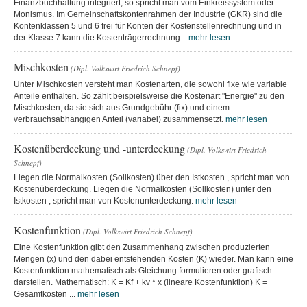
Finanzbuchhaltung integriert, so spricht man vom Einkreissystem oder
Monismus. Im Gemeinschaftskontenrahmen der Industrie (GKR) sind die
Kontenklassen 5 und 6 frei für Konten der Kostenstellenrechnung und in
der Klasse 7 kann die Kostenträgerrechnung...
mehr lesen
Mischkosten
(Dipl. Volkswirt Friedrich Schnepf)
Unter Mischkosten versteht man Kostenarten, die sowohl fixe wie variable
Anteile enthalten. So zählt beispielsweise die Kostenart "Energie" zu den
Mischkosten, da sie sich aus Grundgebühr (fix) und einem
verbrauchsabhängigen Anteil (variabel) zusammensetzt.
mehr lesen
Kostenüberdeckung und -unterdeckung
(Dipl. Volkswirt Friedrich
Schnepf)
Liegen die Normalkosten (Sollkosten) über den Istkosten , spricht man von
Kostenüberdeckung. Liegen die Normalkosten (Sollkosten) unter den
Istkosten , spricht man von Kostenunterdeckung.
mehr lesen
Kostenfunktion
(Dipl. Volkswirt Friedrich Schnepf)
Eine Kostenfunktion gibt den Zusammenhang zwischen produzierten
Mengen (x) und den dabei entstehenden Kosten (K) wieder. Man kann eine
Kostenfunktion mathematisch als Gleichung formulieren oder grafisch
darstellen. Mathematisch: K = Kf + kv * x (lineare Kostenfunktion) K =
Gesamtkosten ...
mehr lesen