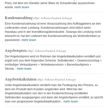
Preis, mit dem ein Händler seine Ware im Schaufenster auszeichnen
würde.
mehr lesen
Kundenanzahlung
(Dipl. Volkswirt Friedrich Schnepf)
Eine Kundenanzahlung ist eine Vorauszahlung des Auftraggebers an den
Lieferanten einer Leistung. Kundenanzahlungen sind üblich beim
Hausbau und in der Investitionsgüterindustrie. Solange die Leistung nicht
erbracht ist, hat der Lieferant die Kundenanzahlung als Verbindlichkeit zu
passivieren.
mehr lesen
Angebotspreis
(Dipl. Volkswirt Friedrich Schnepf)
Der Angebotspreis wird im Rahmen der Angebotskalkulation ermittelt und
ergibt sich aus dem folgenden Schema: Selbstkosten + Gewinnzuschlag =
vorläufiger Verkaufspreis + Vertreterprovision = Barverkaufspreis +
Skonto...
mehr lesen
Angebotskalkulation
(Dipl. Volkswirt Friedrich Schnepf)
Unter Angebotskalkulation versteht man die Festlegung des Preises, zu
dem ein Produkt dem Kunden angeboten wird. Wird bei der
Angebotskalkulation von den in der Kostenrechnung ermittelten
Selbskosten ausgegangen und dann der Angebotspreis ermittelt, so spricht
man von progressiver Angebotskalkulation...
mehr lesen