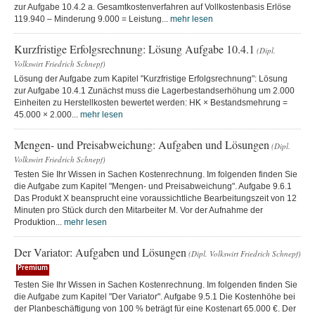
zur Aufgabe 10.4.2 a. Gesamtkostenverfahren auf Vollkostenbasis Erlöse
119.940 – Minderung 9.000 = Leistung...
mehr lesen
Kurzfristige Erfolgsrechnung: Lösung Aufgabe 10.4.1
(Dipl.
Volkswirt Friedrich Schnepf)
Lösung der Aufgabe zum Kapitel "Kurzfristige Erfolgsrechnung": Lösung
zur Aufgabe 10.4.1 Zunächst muss die Lagerbestandserhöhung um 2.000
Einheiten zu Herstellkosten bewertet werden: HK × Bestandsmehrung =
45.000 × 2.000...
mehr lesen
Mengen- und Preisabweichung: Aufgaben und Lösungen
(Dipl.
Volkswirt Friedrich Schnepf)
Testen Sie Ihr Wissen in Sachen Kostenrechnung. Im folgenden finden Sie
die Aufgabe zum Kapitel "Mengen- und Preisabweichung". Aufgabe 9.6.1
Das Produkt X beansprucht eine voraussichtliche Bearbeitungszeit von 12
Minuten pro Stück durch den Mitarbeiter M. Vor der Aufnahme der
Produktion...
mehr lesen
Der Variator: Aufgaben und Lösungen
(Dipl. Volkswirt Friedrich Schnepf)
Premium
Testen Sie Ihr Wissen in Sachen Kostenrechnung. Im folgenden finden Sie
die Aufgabe zum Kapitel "Der Variator". Aufgabe 9.5.1 Die Kostenhöhe bei
der Planbeschäftigung von 100 % beträgt für eine Kostenart 65.000 €. Der