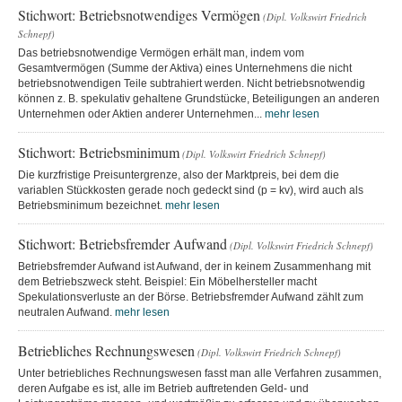
Stichwort: Betriebsnotwendiges Vermögen
(Dipl. Volkswirt Friedrich
Schnepf)
Das betriebsnotwendige Vermögen erhält man, indem vom
Gesamtvermögen (Summe der Aktiva) eines Unternehmens die nicht
betriebsnotwendigen Teile subtrahiert werden. Nicht betriebsnotwendig
können z. B. spekulativ gehaltene Grundstücke, Beteiligungen an anderen
Unternehmen oder Aktien anderer Unternehmen...
mehr lesen
Stichwort: Betriebsminimum
(Dipl. Volkswirt Friedrich Schnepf)
Die kurzfristige Preisuntergrenze, also der Marktpreis, bei dem die
variablen Stückkosten gerade noch gedeckt sind (p = kv), wird auch als
Betriebsminimum bezeichnet.
mehr lesen
Stichwort: Betriebsfremder Aufwand
(Dipl. Volkswirt Friedrich Schnepf)
Betriebsfremder Aufwand ist Aufwand, der in keinem Zusammenhang mit
dem Betriebszweck steht. Beispiel: Ein Möbelhersteller macht
Spekulationsverluste an der Börse. Betriebsfremder Aufwand zählt zum
neutralen Aufwand.
mehr lesen
Betriebliches Rechnungswesen
(Dipl. Volkswirt Friedrich Schnepf)
Unter betriebliches Rechnungswesen fasst man alle Verfahren zusammen,
deren Aufgabe es ist, alle im Betrieb auftretenden Geld- und