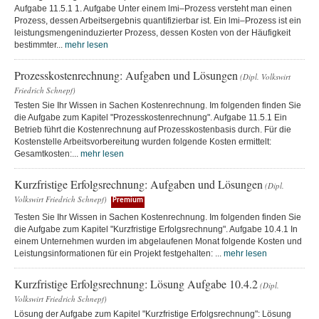
Aufgabe 11.5.1 1. Aufgabe Unter einem lmi–Prozess versteht man einen
Prozess, dessen Arbeitsergebnis quantifizierbar ist. Ein lmi–Prozess ist ein
leistungsmengeninduzierter Prozess, dessen Kosten von der Häufigkeit
bestimmter...
mehr lesen
Prozesskostenrechnung: Aufgaben und Lösungen
(Dipl. Volkswirt
Friedrich Schnepf)
Testen Sie Ihr Wissen in Sachen Kostenrechnung. Im folgenden finden Sie
die Aufgabe zum Kapitel "Prozesskostenrechnung". Aufgabe 11.5.1 Ein
Betrieb führt die Kostenrechnung auf Prozesskostenbasis durch. Für die
Kostenstelle Arbeitsvorbereitung wurden folgende Kosten ermittelt:
Gesamtkosten:...
mehr lesen
Kurzfristige Erfolgsrechnung: Aufgaben und Lösungen
(Dipl.
Volkswirt Friedrich Schnepf)
Premium
Testen Sie Ihr Wissen in Sachen Kostenrechnung. Im folgenden finden Sie
die Aufgabe zum Kapitel "Kurzfristige Erfolgsrechnung". Aufgabe 10.4.1 In
einem Unternehmen wurden im abgelaufenen Monat folgende Kosten und
Leistungsinformationen für ein Projekt festgehalten: ...
mehr lesen
Kurzfristige Erfolgsrechnung: Lösung Aufgabe 10.4.2
(Dipl.
Volkswirt Friedrich Schnepf)
Lösung der Aufgabe zum Kapitel "Kurzfristige Erfolgsrechnung": Lösung