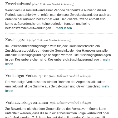
Zweckaufwand
(Dipl. Volkswirt Friedrich Schnepf)
Wenn vom Gesamtaufwand einer Periode der neutrale Aufwand dieser
Periode subtrahiert wird, erhält man den sog. Zweckaufwand, der auch als
ordentlicher Aufwand bezeichnet wird. Der Zweckaufwand enthält also
keine außerordentlichen, keine periodenfremden und keine
betriebsfremden Aufwendungen. ...
mehr lesen
Zuschlagssatz
(Dipl. Volkswirt Friedrich Schnepf)
Im Betriebsabrechnungsbogen wird für jede Hauptkostenstelle ein
Zuschlagssatz gebildet, indem die Gemeinkosten der Hauptkostenstellen
auf eine Zuschlagsgrundlage bezogen werden. Die Zuschlagsgrundlagen
in den Kostenbereichen sind: Kostenbereich Zuschlagsgrundlage ...
mehr
lesen
Vorläufiger Verkaufspreis
(Dipl. Volkswirt Friedrich Schnepf)
Der vorläufige Verkaufspreis wird im Rahmen der Angebotskalkulation
ermittelt und ist die Summe aus Selbstkosten und Gewinnzuschlag.
mehr
lesen
Verbrauchsfolgeverfahren
(Dipl. Volkswirt Friedrich Schnepf)
Zur Bewertung gleichartiger Gegenstände des Vorratsvermögens kann
unterstellt werden, dass diese in einer bestimmten Folge verbraucht oder
veräußert werden. Z. B. kann bei auf Halde liegender Kohle unterstellt