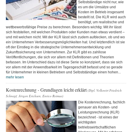
Selbstständige nicht nur, wie
es um die Umsätze und
Kosten im Betrieb insgesamt
bestellt ist. Die KLR wird auch
benötigt, um realistische und
wettbewerbsfähige Preise zu berechnen. Besonders wichtig: Mit ihr lässt
sich feststellen, mit welchen Produkten oder Kunden man etwas verdient –
und mit welchen nicht. Mit der KLR lässt sich zudem aufdecken, ob und wo
ein Unternehmen Verbesserungsmöglichkeiten hat. Und letztendlich ist sie
oft der Einstieg in die strategische Unternehmensentwicklung und
Zukunftssicherung von Unternehmen. Zur KLR gibt es zahllose
Veröffentlichungen, die sich vor allem mit Definitionen und Theorien
befassen. Im Unterschied dazu ist diese Serie so konzipiert, dass sie sich
vor allem mit der Anwendbarkeit im Tagesgeschäft befasst und so gerade
für Unternehmer in kleinen Betrieben und Selbstständige einen hohen...
mehr lesen
Kostenrechnung - Grundlagen leicht erklärt
(Dipl. Volkswirt Friedrich
Schnepf, Jörgen Erichsen, Enrico Reimus)
Die Kostenrechnung, fachlich
genauer als Kosten- und
Leistungsrechnung (KLR)
bezeichnet - ist eines der
wichtigsten
betriebswirtschaftlichen