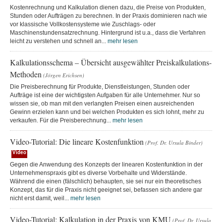
Kostenrechnung und Kalkulation dienen dazu, die Preise von Produkten,
Stunden oder Aufträgen zu berechnen. In der Praxis dominieren nach wie
vor klassische Vollkostensysteme wie Zuschlags- oder
Maschinenstundensatzrechnung. Hintergrund ist u.a., dass die Verfahren
leicht zu verstehen und schnell an...
mehr lesen
Kalkulationsschema – Übersicht ausgewählter Preiskalkulations-
Methoden
(Jörgen Erichsen)
Die Preisberechnung für Produkte, Dienstleistungen, Stunden oder
Aufträge ist eine der wichtigsten Aufgaben für alle Unternehmer. Nur so
wissen sie, ob man mit den verlangten Preisen einen ausreichenden
Gewinn erzielen kann und bei welchen Produkten es sich lohnt, mehr zu
verkaufen. Für die Preisberechnung...
mehr lesen
Video-Tutorial: Die lineare Kostenfunktion
(Prof. Dr. Ursula Binder)
Video
Gegen die Anwendung des Konzepts der linearen Kostenfunktion in der
Unternehmenspraxis gibt es diverse Vorbehalte und Widerstände.
Während die einen (fälschlich) behaupten, sie sei nur ein theoretisches
Konzept, das für die Praxis nicht geeignet sei, befassen sich andere gar
nicht erst damit, weil...
mehr lesen
Video-Tutorial: Kalkulation in der Praxis von KMU
(Prof. Dr. Ursula