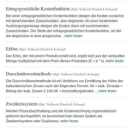
Ertragsgesetzliche Kostenfunktion
(Dipl. Volkswirt Friedrich Schnepf)
Bei einer ertragsgesetzlichen Kostenfunktion steigen die Kosten zunächst
mit abnehmenden Zuwachsraten, also degressiv. Ab einer bestimmten
Ausbringungsmenge steigen die Kosten dann mit zunehmenden
Zuwachsraten. Die Stelle der ertragsgesetzlichen Kostenfunktion, an der
die degressive in eine progressive...
mehr lesen
Erlöse
(Dipl. Volkswirt Friedrich Schnepf)
Der Erlös, der mit einem Produkt erzielt wird, ergibt sich aus der verkauften
Menge multipliziert mit dem Preis dieses Produktes (E = p * x).
mehr lesen
Durschnittswertmethode
(Dipl. Volkswirt Friedrich Schnepf)
Die Durschnittswertmethode ist ein Verfahren zur Ermittlung der Höhe der
kalkulatorischen Zinsen nach der folgenden Formel: AK × kalk. Zinssatz =
Betrag der kalk. Zinsen 2 100 AK = Anschaffungskosten ...
mehr lesen
Zweikreissystem
(Dipl. Volkswirt Friedrich Schnepf)
Werden Finanzbuchhaltung und die Kostenrechnung organisatorisch
getrennt durchgeführt, so bezeichnet man dieses System als
Zweikreissystem oder Dualismus.
mehr lesen