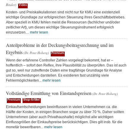
Binder)
Video
Kosten- und Preiskalkulationen sind nicht nur für KMU eine existenziell
wichtige Grundlage zur erfolgreichen Steuerung ihres Geschäftsbetriebes.
Aber speziell in KMU fehlen meist die Ressourcen (fachlicher und/oder
zeitlicher Art), um dieses wichtige Steuerungsinstrument erfolgreich
einzusetzen....
mehr lesen
Anteilprobleme in der Deckungsbeitragsrechnung und im
Ergebnis
(Dr. Peter Hoberg)
Premium
Wenn der erfahrene Controller Zahlen vorgelegt bekommt, hat er –
hoffentlich – sofort den Reflex, ihre Plausibilität zu überprüfen. Das ist auch
gut so, weil nur zutreffende Daten eine tragfähige Grundlage für Analyse
und Entscheidungen darstellen. Es existieren fast unzählig viele
Fehlermöglichkeiten...
mehr lesen
Vollständige Ermittlung von Einstandspreisen
(Dr. Peter Hoberg)
Premium
Shop-Artikel
Einkaufsentscheidungen beeinflussen in vielen Unternehmen ca. die
Hälfte der Kosten, in einigen Branchen sogar zu über 70 %. Daher sollten
Unternehmen (aber auch Privathaushalte) möglichst alle wichtigen
Einflussgrößen der Einkaufspreise berücksichtigen. Dies gilt insb. für die
monetär bewertbaren...
mehr lesen