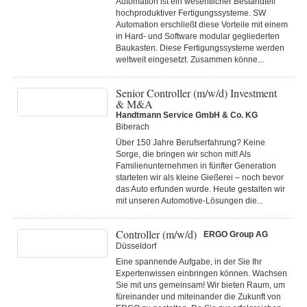
Automation ist ein wesentlicher Bestandteil
hochproduktiver Fertigungssysteme. SW
Automation erschließt diese Vorteile mit einem
in Hard- und Software modular gegliederten
Baukasten. Diese Fertigungs­systeme werden
weltweit eingesetzt. Zusammen könne...
Senior Controller (m/w/d) Investment
& M&A
Handtmann Service GmbH & Co. KG
Biberach
Über 150 Jahre Berufserfahrung? Keine
Sorge, die bringen wir schon mit! Als
Familienunternehmen in fünfter Generation
starteten wir als kleine Gießerei – noch bevor
das Auto erfunden wurde. Heute gestalten wir
mit unseren Automotive-Lösungen die...
Controller (m/w/d)
ERGO Group AG
Düsseldorf
Eine spannende Aufgabe, in der Sie Ihr
Expertenwissen einbringen können. Wachsen
Sie mit uns gemeinsam! Wir bieten Raum, um
füreinander und miteinander die Zukunft von