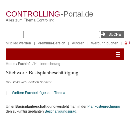
CONTROLLING
-Portal.de
Alles zum Thema Controlling
Mitglied werden
|
Premium-Bereich
|
Autoren
|
Werbung buchen
|
Home
/
Fachinfo
/
Kostenrechnung
Stichwort: Basisplanbeschäftigung
Dipl. Volkswirt Friedrich Schnepf
|
Weitere Fachbeiträge zum Thema
|
Unter
Basisplanbeschäftigung
versteht man in der
Plankostenrechnung
den zukünftig geplanten
Beschäftigungsgrad
.