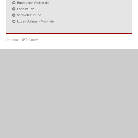
Buchhalter-Stellen.de
Lohn1x1.de
Vermieter1x1.de
Excel-Vorlagen-Markt.de
© reimus.NET GmbH