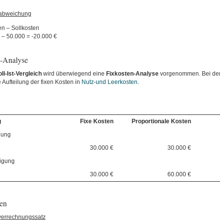
sabweichung
en – Sollkosten
 – 50.000 = -20.000 €
n-Analyse
ll-Ist-Vergleich
wird überwiegend eine
Fixkosten-Analyse
vorgenommen. Bei der
 Aufteilung der fixen Kosten in
Nutz-und Leerkosten
.
g
Fixe Kosten
Proportionale Kosten
gung
30.000 €
30.000 €
igung
30.000 €
60.000 €
en
verrechnungssatz