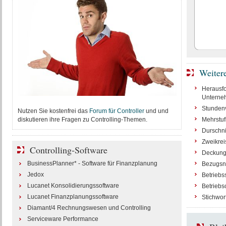
Weiter
Herausfo
Unterneh
Stundenv
Nutzen Sie kostenfrei das
Forum für Controller
und und
diskutieren ihre Fragen zu Controlling-Themen.
Mehrstu
Durschni
Zweikrei
Controlling-Software
Deckungs
BusinessPlanner* - Software für Finanzplanung
Bezugsn
Jedox
Betriebss
Lucanet Konsolidierungssoftware
Betrieb
Lucanet Finanzplanungssoftware
Stichwor
Diamant/4 Rechnungswesen und Controlling
Serviceware Performance