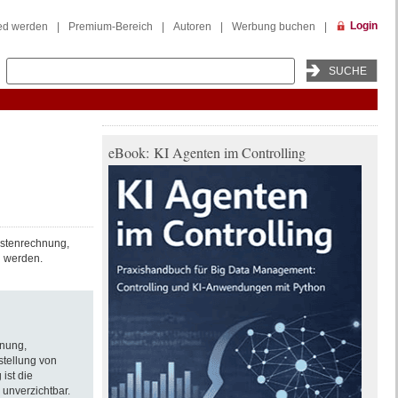
Login
ied werden
|
Premium-Bereich
|
Autoren
|
Werbung buchen
|
eBook: KI Agenten im Controlling
ostenrechnung,
n werden.
anung,
stellung von
ist die
unverzichtbar.