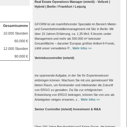
Real Estate Operations Manager (m/w/d) - Vollzeit |
Hybrid | Berlin / Frankfurt / Leipzig
GFORM ist ein marktführender Spezialist im Bereich Mieter-
Gesamtsumme
und Gewerbeimmobilienmanagement mit Sitz in Berlin. Mit
10.000 Stunden
über 15 Jahren Erfahrung, ca. 1,35 Mrd. € Assets under
Management und mehr als 550.000 m² betreuter
60.000 €
Gesamtfläche – darunter Europas größter Artikel-9-Fonds,
zählt unser verwaltetes P...
Mehr Infos >>
12.000 Stunden
90.000 €
Vertriebscontroller (m/w/d)
ine spannende Aufgabe, in der Sie Ihr Expertenwissen
einbringen können. Wachsen Sie mit uns gemeinsam! Wir
bieten Raum, um füreinander und miteinander die Zukunft
von ERGO zu gestalten. Da Sie zur erfolgreichen
Entwicklung von ERGO beitragen, können Sie von uns als
Arbeitgeber einiges erwarten, z...
Mehr Infos >>
Senior Controller (m/w/d) Investment & M&A
Über 150 Jahre Berufserfahrung? Keine Sorge, die bringen