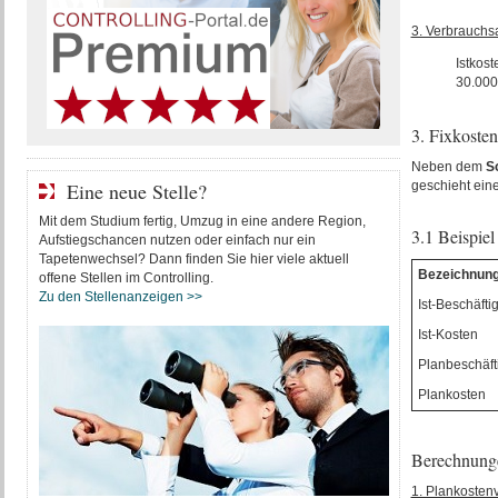
3. Verbrauch
Istkost
30.000
3. Fixkoste
Neben dem
So
Eine neue Stelle?
geschieht eine
Mit dem Studium fertig, Umzug in eine andere Region,
3.1 Beispiel
Aufstiegschancen nutzen oder einfach nur ein
Tapetenwechsel? Dann finden Sie hier viele aktuell
Bezeichnun
offene Stellen im Controlling.
Zu den Stellenanzeigen >>
Ist-Beschäfti
Ist-Kosten
Planbeschäft
Plankosten
Berechnung
1. Plankosten