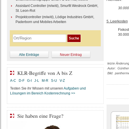
Assistant Controller (m/w/d), Smurfit Westrock GmbH,
30.000
St. Leon-Rot
Projektcontroller (m/w/d), Lödige Industries GmbH,
5. Leerkosten
Paderborn und Mobiles Arbeiten
Fixkos
30.000
Alle Einträge
Neuer Eintrag
letzte Änderun
Autor: Günther
KLR-Begriffe von A bis Z
Bild: pantherme
A-C
D-F
G-I
J-L
M-R
S-U
V-Z
Testen Sie ihr Wissen mit unseren
Aufgaben und
Lösungen im Bereich Kostenrechnung >>
Sie haben eine Frage?