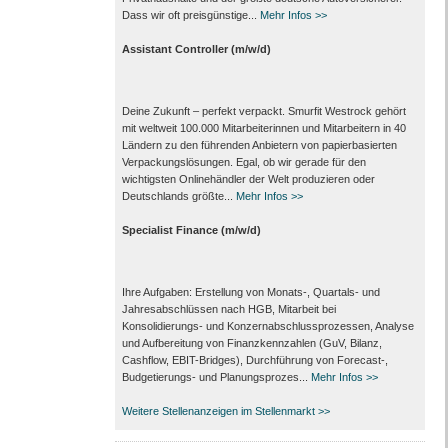
Dass wir oft preisgünstige...
Mehr Infos >>
Assistant Controller (m/w/d)
Deine Zukunft – perfekt verpackt. Smurfit Westrock gehört
mit weltweit 100.000 Mitarbeiter­innen und Mitarbeitern in 40
Ländern zu den führenden Anbietern von papier­basierten
Verpackungs­lösungen. Egal, ob wir gerade für den
wichtigsten Onlinehändler der Welt produzieren oder
Deutschlands größte...
Mehr Infos >>
Specialist Finance (m/w/d)
Ihre Aufgaben: Erstellung von Monats‑, Quartals‑ und
Jahresabschlüssen nach HGB, Mitarbeit bei
Konsolidierungs‑ und Konzernabschlussprozessen, Analyse
und Aufbereitung von Finanzkennzahlen (GuV, Bilanz,
Cashflow, EBIT-Bridges), Durchführung von Forecast‑,
Budgetierungs‑ und Planungsprozes...
Mehr Infos >>
Weitere Stellenanzeigen im Stellenmarkt >>