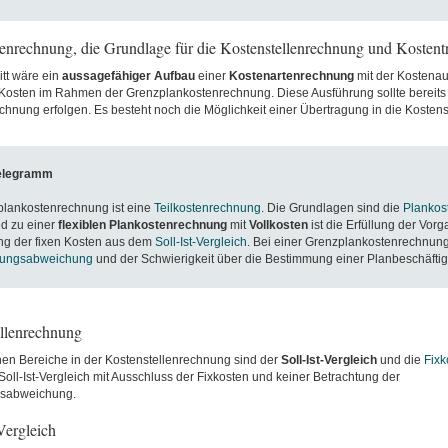
tenrechnung, die Grundlage für die Kostenstellenrechnung und Kosten
itt wäre ein
aussagefähiger
Aufbau
einer
Kostenartenrechnung
mit der Kostenauf
 Kosten im Rahmen der Grenzplankostenrechnung. Diese Ausführung sollte bereits 
chnung erfolgen. Es besteht noch die Möglichkeit einer Übertragung in die Kosten
elegramm
plankostenrechnung ist eine
Teilkostenrechnung
. Die Grundlagen sind die
Plankos
d zu einer
flexiblen Plankostenrechnung
mit
Vollkosten
ist die Erfüllung der Vorg
ng der fixen Kosten aus dem
Soll-Ist-Vergleich
. Bei einer Grenzplankostenrechnung 
gungsabweichung
und der Schwierigkeit über die Bestimmung einer Planbeschäfti
ellenrechnung
hen Bereiche in der Kostenstellenrechnung sind der
Soll-Ist-Vergleich
und die
Fixk
Soll-Ist-Vergleich mit Ausschluss der Fixkosten und keiner Betrachtung der
gsabweichung.
-Vergleich