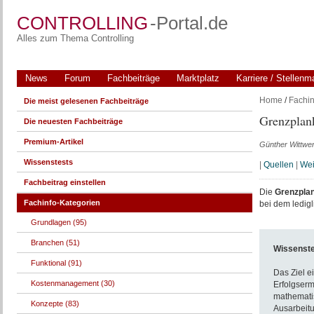
CONTROLLING
-Portal.de
Alles zum Thema Controlling
News
Forum
Fachbeiträge
Marktplatz
Karriere / Stellenm
Home
/
Fachin
Die meist gelesenen Fachbeiträge
Grenzplan
Die neuesten Fachbeiträge
Premium-Artikel
Günther Wittwe
Wissenstests
|
Quellen
|
Wei
Fachbeitrag einstellen
Die
Grenzpla
Fachinfo-Kategorien
bei dem ledigl
Grundlagen (95)
Branchen (51)
Wissenst
Funktional (91)
Das Ziel e
Kostenmanagement (30)
Erfolgserm
mathemati
Konzepte (83)
Ausarbeit