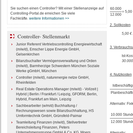
Sie suchen einen Controller? Mit einer Stellenanzeige auf
60.000
= 5,00
Controlling-Portal.de erreichen Sie viele
12.000
Fachkräfte.
weitere Informationen >>
2. Sollkosten
5,00 €
Controller- Stellenmarkt
Junior Referent Vertriebscontrolling Energiewirtschaft
3. Verbrauch
(m/w/d), Emscher Lippe Energie GmbH,
Gelsenkirchen
Ist-Kos
Bilanzbuchalter Vermögensverwaltung und Orden
30.000
(m/w/d), Barmherzige Schwestern München Soziale
Werke gGmbH, München
4. Nutzkosten
Controller (m/w/d), naturenergie netze GmbH,
Rheinfelden
Istbeschäfti
Real Estate Operations Manager (m/w/d) - Vollzeit |
Planbeschäft
Hybrid | Berlin / Frankfurt / Leipzig, GFORM, Berlin,
Hybrid, Frankfurt am Main, Leipzig
Alternativ: Fi
Sachbearbeiter (w/m/d) Buchhaltung /
Rechnungswesen sowie Bilanzbuchhaltung, HS
10.000 Stund
Umformtechnik GmbH, Grünsfeld-Paimar
12.000 Stund
Teamleitung Finanzen (m/w/d), Stellvertreter
Bereichsleitung Finanzen, Peters
Unternehmensgruppe GmbH & Co. KG, Moers
Alternativ: