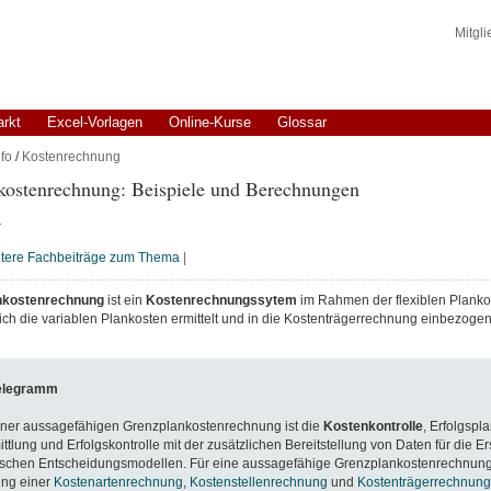
Mitgl
arkt
Excel-Vorlagen
Online-Kurse
Glossar
fo
/
Kostenrechnung
kostenrechnung: Beispiele und Berechnungen
r
tere Fachbeiträge zum Thema
|
nkostenrechnung
ist ein
Kostenrechnungssytem
im Rahmen der flexiblen Plank
ich die variablen Plankosten ermittelt und in die Kostenträgerrechnung einbezoge
elegramm
iner aussagefähigen Grenzplankostenrechnung ist die
Kostenkontrolle
, Erfolgspl
ittlung und Erfolgskontrolle mit der zusätzlichen Bereitstellung von Daten für die Er
schen Entscheidungsmodellen. Für eine aussagefähige Grenzplankostenrechnung 
ung einer
Kostenartenrechnung
,
Kostenstellenrechnung
und
Kostenträgerrechnung