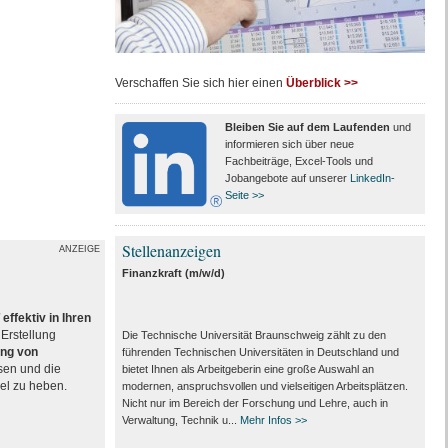
Verschaffen Sie sich hier einen
Überblick >>
Bleiben Sie auf dem Laufenden
und
informieren sich über neue
Fachbeiträge, Excel-Tools und
Jobangebote auf unserer
LinkedIn-
Seite >>
Stellenanzeigen
ANZEIGE
Finanzkraft (m/w/d)
ffektiv in Ihren
Erstellung
Die Technische Universität Braunschweig zählt zu den
ng von
führenden Technischen Universitäten in Deutschland und
sen und die
bietet Ihnen als Arbeit­geberin eine große Auswahl an
el zu heben.
modernen, anspruchsvollen und vielseitigen Arbeits­plätzen.
Nicht nur im Bereich der Forschung und Lehre, auch in
Verwaltung, Technik u...
Mehr Infos >>