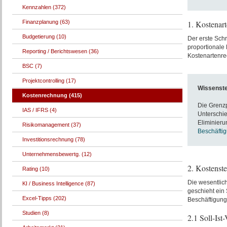
Kennzahlen (372)
Finanzplanung (63)
1. Kostenar
Budgetierung (10)
Der erste Schr
proportionale
Reporting / Berichtswesen (36)
Kostenartenre
BSC (7)
Projektcontrolling (17)
Wissenst
Kostenrechnung (415)
Die Grenz
IAS / IFRS (4)
Unterschie
Eliminieru
Risikomanagement (37)
Beschäfti
Investitionsrechnung (78)
Unternehmensbewertg. (12)
2. Kostenst
Rating (10)
Die wesentlic
KI / Business Intelligence (87)
geschieht ein 
Excel-Tipps (202)
Beschäftigun
Studien (8)
2.1 Soll-Ist