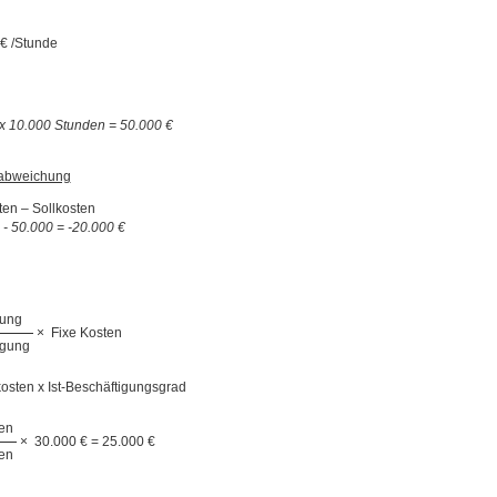
 € /Stunde
 x 10.000 Stunden = 50.000 €
sabweichung
ten – Sollkosten
 - 50.000 = -20.000 €
gung
×
Fixe Kosten
igung
xkosten x Ist-Beschäftigungsgrad
en
×
30.000 € = 25.000 €
en