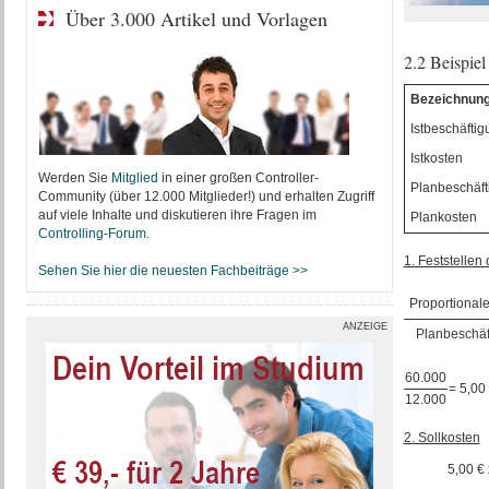
Über 3.000 Artikel und Vorlagen
2.2 Beispie
Bezeichnun
Istbeschäftig
Istkosten
Werden Sie
Mitglied
in einer großen Controller-
Planbeschäft
Community (über 12.000 Mitglieder!) und erhalten Zugriff
auf viele Inhalte und diskutieren ihre Fragen im
Plankosten
Controlling-Forum
.
1. Feststelle
Sehen Sie hier die neuesten Fachbeiträge >>
Proportional
ANZEIGE
Planbeschäf
60.000
= 5,00
12.000
2. Sollkosten
5,00 €