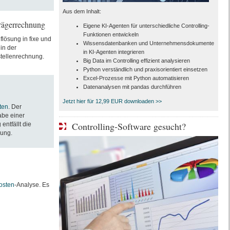
Aus dem Inhalt:
trägerrechnung
Eigene KI-Agenten für unterschiedliche Controlling-
Funktionen entwickeln
lösung in fixe und
Wissensdatenbanken und Unternehmensdokumente
in der
in KI-Agenten integrieren
stellenrechnung.
Big Data im Controlling effizient analysieren
Python verständlich und praxisorientiert einsetzen
Excel-Prozesse mit Python automatisieren
Datenanalysen mit pandas durchführen
Jetzt hier für 12,99 EUR downloaden >>
ten
. Der
abe einer
Controlling-Software gesucht?
entfällt die
gung.
osten
-Analyse. Es