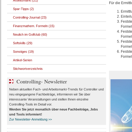
Arbeitsmarkt (21)
Für die Ermitt
Spar-Tipps (2)
Ermittl
Einteil
Controlling-Journal (23)
Festst
Finanzmathem. Formeln (15)
Formel
Festst
Neulich im Golfclub (60)
Formel
Festste
Softskills (29)
Formel
Festst
Sonstiges (19)
Formel:
Artikel-Serien
Stichwortverzeichnis
Controlling- Newsletter
Neben aktuellen Fach- und Arbeitsmarkt-Trends für Controller und
neu eingegangene Fachbeiträge, informieren wir Sie über
interessante Veranstaltungen und stellen Ihnen einzelne
Controlling-Tools im Detail vor.
Werden Sie jetzt monatlich über
neue Fachbeiträge, Jobs
und Tools
informiert!
Zur Newsletter-Anmeldung >>