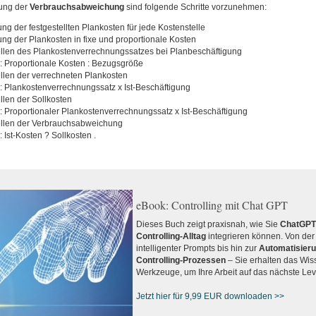
lung der
Verbrauchsabweichung
sind folgende Schritte vorzunehmen:
ung der festgestellten Plankosten für jede Kostenstelle
ung der Plankosten in fixe und proportionale Kosten
ellen des Plankostenverrechnungssatzes bei Planbeschäftigung
: Proportionale Kosten : Bezugsgröße
ellen der verrechneten Plankosten
: Plankostenverrechnungssatz x Ist-Beschäftigung
llen der Sollkosten
: Proportionaler Plankostenverrechnungssatz x Ist-Beschäftigung
ellen der Verbrauchsabweichung
 Ist-Kosten ? Sollkosten .
eBook: Controlling mit Chat GPT
Dieses Buch zeigt praxisnah, wie Sie
ChatGPT e
Controlling-Alltag
integrieren können. Von der 
intelligenter Prompts bis hin zur
Automatisieru
Controlling-Prozessen
– Sie erhalten das Wis
Werkzeuge, um Ihre Arbeit auf das nächste Lev
Jetzt hier für 9,99 EUR downloaden >>