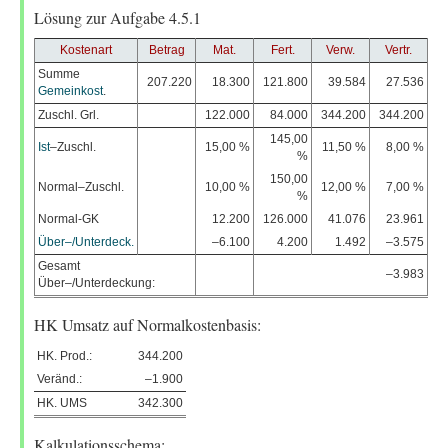
Lösung zur Aufgabe 4.5.1
Kostenart
Betrag
Mat.
Fert.
Verw.
Vertr.
Summe
207.220
18.300
121.800
39.584
27.536
Gemeinkost
.
Zuschl. Grl.
122.000
84.000
344.200
344.200
145,00
Ist
–Zuschl.
15,00 %
11,50 %
8,00 %
%
150,00
Normal–Zuschl.
10,00 %
12,00 %
7,00 %
%
Normal-GK
12.200
126.000
41.076
23.961
Über–/Unterdeck.
–6.100
4.200
1.492
–3.575
Gesamt
–3.983
Über–/Unterdeckung:
HK Umsatz auf Normalkostenbasis:
HK. Prod.:
344.200
Veränd.:
–1.900
HK. UMS
342.300
Kalkulationsschema: