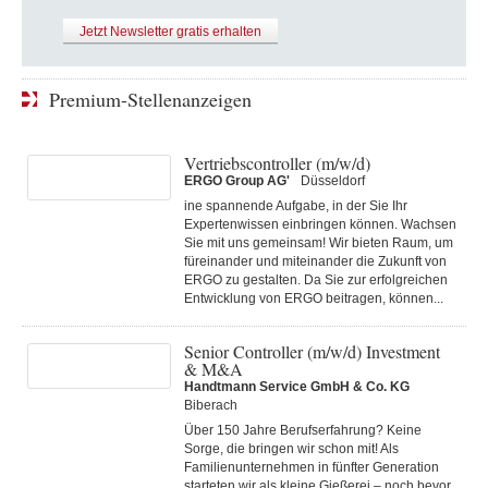
Jetzt Newsletter gratis erhalten
Premium-Stellenanzeigen
Vertriebscontroller (m/w/d)
ERGO Group AG'
Düsseldorf
ine spannende Aufgabe, in der Sie Ihr
Expertenwissen einbringen können. Wachsen
Sie mit uns gemeinsam! Wir bieten Raum, um
füreinander und miteinander die Zukunft von
ERGO zu gestalten. Da Sie zur erfolgreichen
Entwicklung von ERGO beitragen, können...
Senior Controller (m/w/d) Investment
& M&A
Handtmann Service GmbH & Co. KG
Biberach
Über 150 Jahre Berufserfahrung? Keine
Sorge, die bringen wir schon mit! Als
Familienunternehmen in fünfter Generation
starteten wir als kleine Gießerei – noch bevor