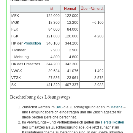
Ist
Normal
Über–/Unterd.
MEK
122.000
122.000
MGK
18.300
12.200
–6.100
FEK
84.000
84.000
FGK
121.800
126.000
4.200
HK der
Produktion
346.100
344.200
+ Minder.
2.900
2.900
– Mehrung
4.800
4.800
HK des Umsatzes
344.200
342.300
VWGK
39.584
41.076
1.492
VTGK
27.536
23.961
–3.575
SK
411.320
407.337
–3.983
Beschreibung des Lösungswegs:
Zunächst werden im
BAB
die Zuschlagsgrundlagen im
Material
–
und Fertigungsbereich eingetragen und die Zuschlagsätze für
diese beiden Bereiche berechnet.
Im Verwaltungs– und Vertriebsbereich gelten die
Herstellkosten
des Umsatzes als Zuschlagsgrundlage, die jetzt zunächst im
Kalkulationsschema zu berechnen sind. In der Spalte Istkosten