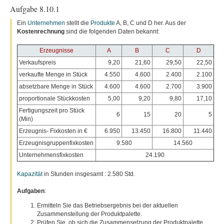
Aufgabe 8.10.1
Ein
Unternehmen
stellt die
Produkte
A, B, C und D her. Aus der
Kostenrechnung
sind die folgenden Daten bekannt:
Erzeugnisse
A
B
C
D
Verkaufspreis
9,20
21,60
29,50
22,50
verkaufte Menge in Stück
4.550
4.600
2.400
2.100
absetzbare Menge in Stück
4.600
4.600
2.700
3.900
proportionale Stückkosten
5,00
9,20
9,80
17,10
Fertigungszeit pro Stück
6
15
20
5
(Min)
Erzeugnis- Fixkosten in €
6.950
13.450
16.800
11.440
Erzeugnisgruppenfixkosten
9.580
14.560
Unternehmensfixkosten
24.190
Kapazität
in Stunden insgesamt : 2.580 Std.
Aufgaben
:
Ermitteln Sie das Betriebsergebnis bei der aktuellen
Zusammenstellung der Produktpalette.
Prüfen Sie, ob sich die Zusammensetzung der Produktpalette