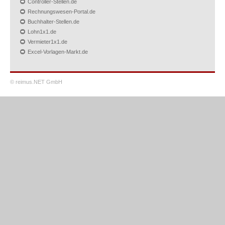
Controller-Stellen.de
Rechnungswesen-Portal.de
Buchhalter-Stellen.de
Lohn1x1.de
Vermieter1x1.de
Excel-Vorlagen-Markt.de
© reimus.NET GmbH