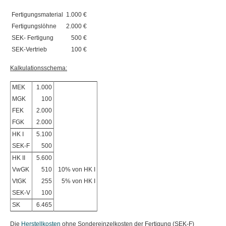
Fertigungsmaterial
1.000 €
Fertigungslöhne
2.000 €
SEK- Fertigung
500 €
SEK-Vertrieb
100 €
Kalkulationsschema:
MEK
1.000
MGK
100
FEK
2.000
FGK
2.000
HK I
5.100
SEK-F
500
HK II
5.600
VwGK
510
10% von HK I
VtGK
255
5% von HK I
SEK-V
100
SK
6.465
Die
Herstellkosten
ohne Sondereinzelkosten der Fertigung (SEK-F)