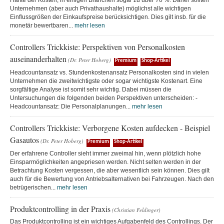
Hälfte der Kosten, in einigen Branchen sogar zu über 70 %. Daher sollten
Unternehmen (aber auch Privathaushalte) möglichst alle wichtigen
Einflussgrößen der Einkaufspreise berücksichtigen. Dies gilt insb. für die
monetär bewertbaren...
mehr lesen
Controllers Trickkiste: Perspektiven von Personalkosten
auseinanderhalten
(Dr. Peter Hoberg)
Premium
Shop-Artikel
Headcountansatz vs. Stundenkostenansatz Personalkosten sind in vielen
Unternehmen die zweitwichtigste oder sogar wichtigste Kostenart. Eine
sorgfältige Analyse ist somit sehr wichtig. Dabei müssen die
Untersuchungen die folgenden beiden Perspektiven unterscheiden: -
Headcountansatz: Die Personalplanungen...
mehr lesen
Controllers Trickkiste: Verborgene Kosten aufdecken - Beispiel
Gasautos
(Dr. Peter Hoberg)
Premium
Shop-Artikel
Der erfahrene Controller sieht immer zweimal hin, wenn plötzlich hohe
Einsparmöglichkeiten angepriesen werden. Nicht selten werden in der
Betrachtung Kosten vergessen, die aber wesentlich sein können. Dies gilt
auch für die Bewertung von Antriebsalternativen bei Fahrzeugen. Nach den
betrügerischen...
mehr lesen
Produktcontrolling in der Praxis
(Christian Feldinger)
Das Produktcontrolling ist ein wichtiges Aufgabenfeld des Controllings. Der