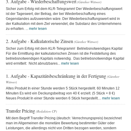
3. Aufgabe - Wiederbeschaffungswert
(Günther Wittwer)
Sicher zum Erfolg mit dem KLR-Telegramm! Der Wiederbeschaffungswert
ist der Tageswert, der Betrag, der bei Wiederbeschaffung eines
Gegenstandes aufzuwenden wäre. Der Wiederbeschaffungswert wird in
der Kalkulation mit dem Ziel verwendet, die Substanz des Unternehmens
zu erhalten. ...
mehr lesen
2. Aufgabe - Kalkulatorische Zinsen
(Günther Wittwer)
Sicher zum Erfolg mit dem KLR-Telegramm! Betriebsnotwendiges Kapital
Für die Ermittlung der kalkulatorischen Zinsen ist die Feststellung des
betriebsnotwendigen Kapitals notwendig. Das betriebsnotwendige Kapital
wird ermittelt: Nicht abnutzbares...
mehr lesen
1. Aufgabe - Kapazitätsbeschränkung in der Fertigung
(Günther
Wittwer)
Altes Produkt In einer Stunde werden 5 Stück hergestellt. 60 Minuten 12
Minuten Es wird ein Deckungsbeitrag von 40 € erzielt. (5 Stück × 8 €)
Neues Produkt In einer Stunde werden 6 Stück hergestellt....
mehr lesen
Transfer Pricing
(Redaktion CP)
Mit dem Begriff Transfer Pricing (deutsch: Verrechnungspreis) bezeichnet
man im Allgemeinen die monetäre Bewertung bestimmter Güter oder
Leistungen, die allerdings nicht von Dritten bezogen werden, sondern