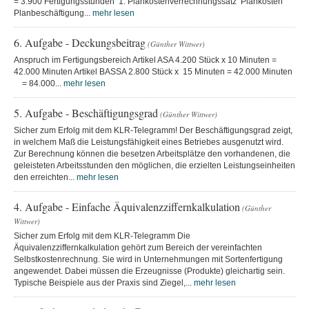
= 3.900 Fertigungsstunden 1. Plankostenverrechnungssatz Plankosten
Planbeschäftigung...
mehr lesen
6. Aufgabe - Deckungsbeitrag
(Günther Wittwer)
Anspruch im Fertigungsbereich Artikel ASA 4.200 Stück x 10 Minuten =
42.000 Minuten Artikel BASSA 2.800 Stück x 15 Minuten = 42.000 Minuten
= 84.000...
mehr lesen
5. Aufgabe - Beschäftigungsgrad
(Günther Wittwer)
Sicher zum Erfolg mit dem KLR-Telegramm! Der Beschäftigungsgrad zeigt,
in welchem Maß die Leistungsfähigkeit eines Betriebes ausgenutzt wird.
Zur Berechnung können die besetzen Arbeitsplätze den vorhandenen, die
geleisteten Arbeitsstunden den möglichen, die erzielten Leistungseinheiten
den erreichten...
mehr lesen
4. Aufgabe - Einfache Äquivalenzziffernkalkulation
(Günther
Wittwer)
Sicher zum Erfolg mit dem KLR-Telegramm Die
Äquivalenzziffernkalkulation gehört zum Bereich der vereinfachten
Selbstkostenrechnung. Sie wird in Unternehmungen mit Sortenfertigung
angewendet. Dabei müssen die Erzeugnisse (Produkte) gleichartig sein.
Typische Beispiele aus der Praxis sind Ziegel,...
mehr lesen