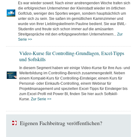
Es war wieder soweit. Nach einer anstrengenden Woche trafen sich
die erfolgreichen Unternehmer der Kleinstadt wieder im örtlichen
Golfclub, weniger des Sportes wegen, sondern hauptsächlich um
unter sich zu sein. Sie saßen im gemütlichen Kaminzimmer und
wurde von Ihrer Lieblingskellnerin Pauline bedient. Sie war BWL-
Studentin und freute sich schon immer auf die amüsanten
Streitgespräche mit den erfolgsgewohnten Unternehmern...
Zur
Serie >>
Video-Kurse für Controlling-Grundlagen, Excel-Tipps
und Softskills
In diesem Segment haben wir einige Video-Kurse für Ihre Aus- und
Weiterbildung im Controlling-Bereich zusammengestellt. Neben
einem Kompakt-Kurs für Controlling-Einsteiger, einem Kurs für
Personal- oder Einkaufs-Controlling, einem Webinar für
Projektmanagement und speziellen Excel-Tipps für Einsteiger bis
zum Excel-Profil mit Power BI, finden Sie hier auch Softskill-
Kurse.
Zur Serie >>
Eigenen Fachbeitrag veröffentlichen?