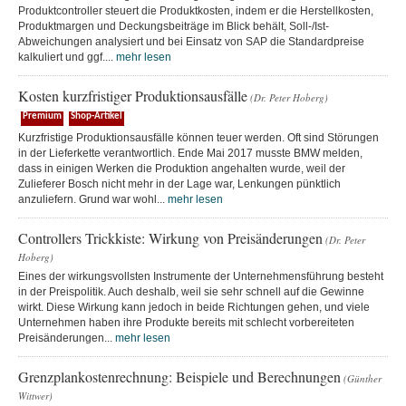
Produktcontroller steuert die Produktkosten, indem er die Herstellkosten,
Produktmargen und Deckungsbeiträge im Blick behält, Soll-/Ist-
Abweichungen analysiert und bei Einsatz von SAP die Standardpreise
kalkuliert und ggf....
mehr lesen
Kosten kurzfristiger Produktionsausfälle
(Dr. Peter Hoberg)
Premium
Shop-Artikel
Kurzfristige Produktionsausfälle können teuer werden. Oft sind Störungen
in der Lieferkette verantwortlich. Ende Mai 2017 musste BMW melden,
dass in einigen Werken die Produktion angehalten wurde, weil der
Zulieferer Bosch nicht mehr in der Lage war, Lenkungen pünktlich
anzuliefern. Grund war wohl...
mehr lesen
Controllers Trickkiste: Wirkung von Preisänderungen
(Dr. Peter
Hoberg)
Eines der wirkungsvollsten Instrumente der Unternehmensführung besteht
in der Preispolitik. Auch deshalb, weil sie sehr schnell auf die Gewinne
wirkt. Diese Wirkung kann jedoch in beide Richtungen gehen, und viele
Unternehmen haben ihre Produkte bereits mit schlecht vorbereiteten
Preisänderungen...
mehr lesen
Grenzplankostenrechnung: Beispiele und Berechnungen
(Günther
Wittwer)