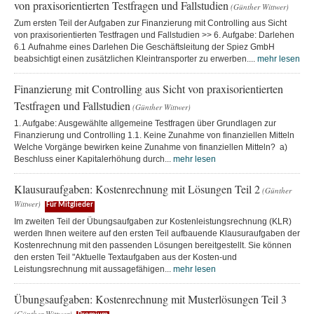
von praxisorientierten Testfragen und Fallstudien
(Günther Wittwer)
Zum ersten Teil der Aufgaben zur Finanzierung mit Controlling aus Sicht
von praxisorientierten Testfragen und Fallstudien >> 6. Aufgabe: Darlehen
6.1 Aufnahme eines Darlehen Die Geschäftsleitung der Spiez GmbH
beabsichtigt einen zusätzlichen Kleintransporter zu erwerben....
mehr lesen
Finanzierung mit Controlling aus Sicht von praxisorientierten
Testfragen und Fallstudien
(Günther Wittwer)
1. Aufgabe: Ausgewählte allgemeine Testfragen über Grundlagen zur
Finanzierung und Controlling 1.1. Keine Zunahme von finanziellen Mitteln
Welche Vorgänge bewirken keine Zunahme von finanziellen Mitteln? a)
Beschluss einer Kapitalerhöhung durch...
mehr lesen
Klausuraufgaben: Kostenrechnung mit Lösungen Teil 2
(Günther
Wittwer)
Für Mitglieder
Im zweiten Teil der Übungsaufgaben zur Kostenleistungsrechnung (KLR)
werden Ihnen weitere auf den ersten Teil aufbauende Klausuraufgaben der
Kostenrechnung mit den passenden Lösungen bereitgestellt. Sie können
den ersten Teil "Aktuelle Textaufgaben aus der Kosten-und
Leistungsrechnung mit aussagefähigen...
mehr lesen
Übungsaufgaben: Kostenrechnung mit Musterlösungen Teil 3
(Günther Wittwer)