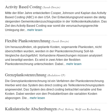
Activity Based Costing
(Sarah Denzin)
Mitte der 80er Jahre entwickelten Cooper, Johnson und Kaplan das Activity
Based Costing (ABC) in den USA. Der Entwicklungsgrund waren die stetig
steigenden Gemeinkostenzuschlagssätze in der Vollkostenkalkulation. Das
Ziel des Activity Based Costing war somit die verursachungsgerechte
Umlegung der...
mehr lesen
Flexible Plankostenrechnung
(Sarah Denzin)
Um herauszufinden, ob geplante Kosten, sogenannte Plankosten, nicht
überschritten wurden, werden in der Plankostenrechnung Soll-Ist-
Vergleiche durchgeführt. Vorhandene Abweichungen müssen analysiert
und beseitigt werden. Es wird in zwei Arten der flexiblen
Plankostenrechnung unterschieden: Dabei...
mehr lesen
Grenzplankostenrechnung
(Redaktion CP)
Die Grenzplankostenrechnung ist ein Verfahren der Plankostenrechnung.
Hierbei wird das System des direct costing als Teilkostenrechnungsystem
angewendet. Das System des direct costing betrachtet variable und fixe
Kosten. Dabei werden von den Produkterlösen die variablen Kosten
abgezogen. Die...
mehr lesen
Kalkulatorische Abschreibungen
(Prof. Hoberg, Wolff von Rechenberg,