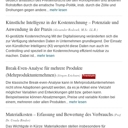
deutlich anlässlich des Preiseinbruchs bei den Rohölpreisen und anderen
Rohstoffen durch die erratische Trump-Politik, insb. durch die Zölle und
Drohungen gegen andere...
mehr lesen
Künstliche Intelligenz in der Kostenrechnung – Potenziale und
Anwendung in der Praxis
(Alexander Rodosek, M.Sc. LL.B.)
KI-gestützte Kostenrechnung Mit der Digitalisierung veränderten sich die
zur Verfügung stehenden Daten in Unternehmen grundlegend. Der Einsatz
von Künstlicher Intelligenz (KI) verspricht diese Daten nun auch im
Controlling und speziell in der Kostenrechnung effizient nutzbar zu
machen. Dabei ist...
mehr lesen
Break-Even-Analyse für mehrere Produkte
(Mehrproduktunternehmen)
(Jörgen Erichsen)
Premium
Die klassische Break-even-Analyse kann in Mehrproduktunternehmen
nicht ohne Adaptionen genutzt werden, da es je Artikel eine Vielzahl
möglicher Variablen und Entwicklungen gibt bzw. geben kann.
Beispielsweise können Absatzmengen, Preise und variable Kosten bei
einem, mehreren oder allen Produkten...
mehr lesen
Materialkosten – Erfassung und Bewertung des Verbrauchs
(Prof.
Dr. Ursula Binder)
Das Wichtigste in Kürze: Materialkosten stellen insbesondere für