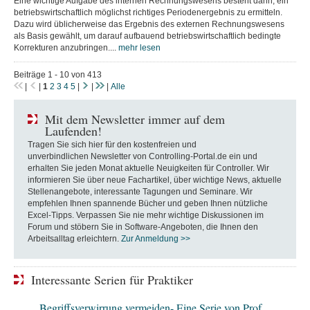
Eine wichtige Aufgabe des internen Rechnungswesens besteht darin, ein
betriebswirtschaftlich möglichst richtiges Periodenergebnis zu ermitteln.
Dazu wird üblicherweise das Ergebnis des externen Rechnungswesens
als Basis gewählt, um darauf aufbauend betriebswirtschaftlich bedingte
Korrekturen anzubringen....
mehr lesen
Beiträge 1 - 10 von 413
|
|
1
2
3
4
5
|
|
|
Alle
Mit dem Newsletter immer auf dem
Laufenden!
Tragen Sie sich hier für den kostenfreien und
unverbindlichen Newsletter von Controlling-Portal.de ein und
erhalten Sie jeden Monat aktuelle Neuigkeiten für Controller. Wir
informieren Sie über neue Fachartikel, über wichtige News, aktuelle
Stellenangebote, interessante Tagungen und Seminare. Wir
empfehlen Ihnen spannende Bücher und geben Ihnen nützliche
Excel-Tipps. Verpassen Sie nie mehr wichtige Diskussionen im
Forum und stöbern Sie in Software-Angeboten, die Ihnen den
Arbeitsalltag erleichtern.
Zur Anmeldung >>
Interessante Serien für Praktiker
Begriffsverwirrung vermeiden- Eine Serie von Prof.