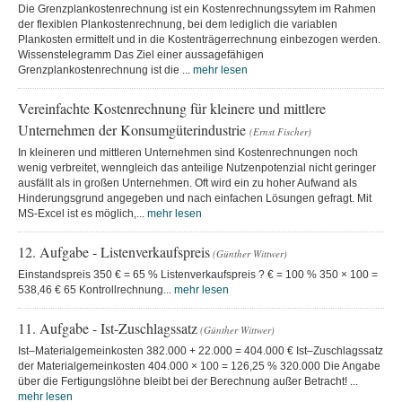
Die Grenzplankostenrechnung ist ein Kostenrechnungssytem im Rahmen
der flexiblen Plankostenrechnung, bei dem lediglich die variablen
Plankosten ermittelt und in die Kostenträgerrechnung einbezogen werden.
Wissenstelegramm Das Ziel einer aussagefähigen
Grenzplankostenrechnung ist die ...
mehr lesen
Vereinfachte Kostenrechnung für kleinere und mittlere
Unternehmen der Konsumgüterindustrie
(Ernst Fischer)
In kleineren und mittleren Unternehmen sind Kostenrechnungen noch
wenig verbreitet, wenngleich das anteilige Nutzenpotenzial nicht geringer
ausfällt als in großen Unternehmen. Oft wird ein zu hoher Aufwand als
Hinderungsgrund angegeben und nach einfachen Lösungen gefragt. Mit
MS-Excel ist es möglich,...
mehr lesen
12. Aufgabe - Listenverkaufspreis
(Günther Wittwer)
Einstandspreis 350 € = 65 % Listenverkaufspreis ? € = 100 % 350 × 100 =
538,46 € 65 Kontrollrechnung...
mehr lesen
11. Aufgabe - Ist-Zuschlagssatz
(Günther Wittwer)
Ist–Materialgemeinkosten 382.000 + 22.000 = 404.000 € Ist–Zuschlagssatz
der Materialgemeinkosten 404.000 × 100 = 126,25 % 320.000 Die Angabe
über die Fertigungslöhne bleibt bei der Berechnung außer Betracht! ...
mehr lesen