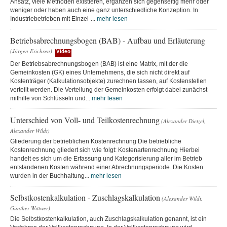
Ansatz, viele Methoden existieren, ergänzen sich gegenseitig mehr oder
weniger oder haben auch eine ganz unterschiedliche Konzeption. In
Industriebetrieben mit Einzel-...
mehr lesen
Betriebsabrechnungsbogen (BAB) - Aufbau und Erläuterung
(Jörgen Erichsen)
Video
Der Betriebsabrechnungsbogen (BAB) ist eine Matrix, mit der die
Gemeinkosten (GK) eines Unternehmens, die sich nicht direkt auf
Kostenträger (Kalkulationsobjekte) zurechnen lassen, auf Kostenstellen
verteilt werden. Die Verteilung der Gemeinkosten erfolgt dabei zunächst
mithilfe von Schlüsseln und...
mehr lesen
Unterschied von Voll- und Teilkostenrechnung
(Alexander Dietzel,
Alexander Wildt)
Gliederung der betrieblichen Kostenrechnung Die betriebliche
Kostenrechnung gliedert sich wie folgt: Kostenartenrechnung Hierbei
handelt es sich um die Erfassung und Kategorisierung aller im Betrieb
entstandenen Kosten während einer Abrechnungsperiode. Die Kosten
wurden in der Buchhaltung...
mehr lesen
Selbstkostenkalkulation - Zuschlagskalkulation
(Alexander Wildt,
Günther Wittwer)
Die Selbstkostenkalkulation, auch Zuschlagskalkulation genannt, ist ein