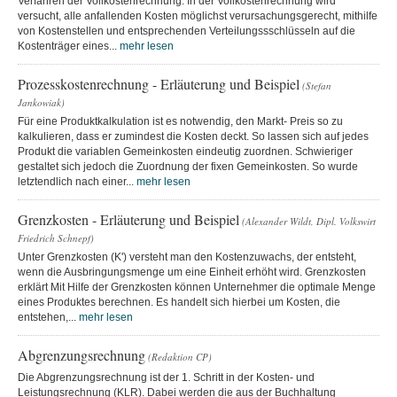
Verfahren der Vollkostenrechnung. In der Vollkostenrechnung wird
versucht, alle anfallenden Kosten möglichst verursachungsgerecht, mithilfe
von Kostenstellen und entsprechenden Verteilungssschlüsseln auf die
Kostenträger eines...
mehr lesen
Prozesskostenrechnung - Erläuterung und Beispiel
(Stefan
Jankowiak)
Für eine Produktkalkulation ist es notwendig, den Markt- Preis so zu
kalkulieren, dass er zumindest die Kosten deckt. So lassen sich auf jedes
Produkt die variablen Gemeinkosten eindeutig zuordnen. Schwieriger
gestaltet sich jedoch die Zuordnung der fixen Gemeinkosten. So wurde
letztendlich nach einer...
mehr lesen
Grenzkosten - Erläuterung und Beispiel
(Alexander Wildt, Dipl. Volkswirt
Friedrich Schnepf)
Unter Grenzkosten (K') versteht man den Kostenzuwachs, der entsteht,
wenn die Ausbringungsmenge um eine Einheit erhöht wird. Grenzkosten
erklärt Mit Hilfe der Grenzkosten können Unternehmer die optimale Menge
eines Produktes berechnen. Es handelt sich hierbei um Kosten, die
entstehen,...
mehr lesen
Abgrenzungsrechnung
(Redaktion CP)
Die Abgrenzungsrechnung ist der 1. Schritt in der Kosten- und
Leistungsrechnung (KLR). Dabei werden die aus der Buchhaltung