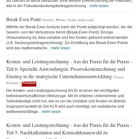
als Ganzes im Block betrachtet. Eine weitere Differenzierung der Fixkosten,
wie in der Fixkostendeckungsbeitragsrechnung...
mehr lesen
Break Even Point
(Günther Wittwer, Stefan Jankowiak)
Mithilfe der Break Even-Analyse kann der Punkt aufgezeigt werden, der die
Gewinn- von der Verlustzone trennt (Break-Even-Point). Einzige
Voraussetzung ist, dass variable und fixe Kosten getrennt erfasst werden
(z.B. Deckungsbeitragsrechnung). Zur Ermittlung des Break-Even-Points
wird das mathematische...
mehr lesen
Kosten- und Leistungsrechnung - Aus der Praxis für die Praxis -
Teil 6: Spezielle Anwendungen: Prozesskostenrechnung und
Einstieg in die strategische Unternehmensentwicklung
(Jörgen
Erichsen)
Premium
Die Kosten- und Leistungsrechnung (KLR) ist eines der wichtigsten
betriebswirtschaftlichen Werkzeuge. Mit ihr erfahren Unternehmer und
Selbstständige nicht nur, wie es um die Umsätze und Kosten im Betrieb
insgesamt bestellt ist. Die KLR wird auch benötigt, um realistische und
wettbewerbsfähige...
mehr lesen
Kosten- und Leistungsrechnung - Aus der Praxis für die Praxis -
Teil 5: Nachkalkulation und Kennzahlenauswahl zu