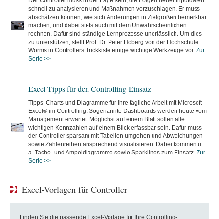
Der Controller muss in der Lage sein, die Folgen neuer Inputdaten
schnell zu analysieren und Maßnahmen vorzuschlagen. Er muss
abschätzen können, wie sich Änderungen in Zielgrößen bemerkbar
machen, und dabei stets auch mit dem Unwahrscheinlichen
rechnen. Dafür sind ständige Lernprozesse unerlässlich. Um dies
zu unterstützen, stellt Prof. Dr. Peter Hoberg von der Hochschule
Worms in Controllers Trickkiste einige wichtige Werkzeuge vor.
Zur
Serie >>
Excel-Tipps für den Controlling-Einsatz
Tipps, Charts und Diagramme für Ihre tägliche Arbeit mit Microsoft
Excel® im Controlling. Sogenannte Dashboards werden heute vom
Management erwartet. Möglichst auf einem Blatt sollen alle
wichtigen Kennzahlen auf einem Blick erfassbar sein. Dafür muss
der Controller sparsam mit Tabellen umgehen und Abweichungen
sowie Zahlenreihen ansprechend visualisieren. Dabei kommen u.
a. Tacho- und Ampeldiagramme sowie Sparklines zum Einsatz.
Zur
Serie >>
Excel-Vorlagen für Controller
Finden Sie die passende Excel-Vorlage für Ihre Controlling-