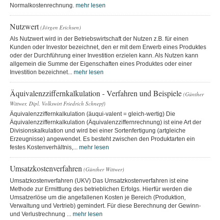
Normalkostenrechnung.
mehr lesen
Nutzwert
(Jörgen Erichsen)
Als Nutzwert wird in der Betriebswirtschaft der Nutzen z.B. für einen
Kunden oder Investor bezeichnet, den er mit dem Erwerb eines Produktes
oder der Durchführung einer Investition erzielen kann. Als Nutzen kann
allgemein die Summe der Eigenschaften eines Produktes oder einer
Investition bezeichnet...
mehr lesen
Äquivalenzziffernkalkulation - Verfahren und Beispiele
(Günther
Wittwer, Dipl. Volkswirt Friedrich Schnepf)
Äquivalenzziffernkalkulation (äuqui-valent = gleich-wertig) Die
Äquivalenzziffernkalkulation (Äquivalenzziffernrechnung) ist eine Art der
Divisionskalkulation und wird bei einer Sortenfertigung (artgleiche
Erzeugnisse) angewendet. Es besteht zwischen den Produktarten ein
festes Kostenverhältnis,...
mehr lesen
Umsatzkostenverfahren
(Günther Wittwer)
Umsatzkostenverfahren (UKV) Das Umsatzkostenverfahren ist eine
Methode zur Ermittlung des betrieblichen Erfolgs. Hierfür werden die
Umsatzerlöse um die angefallenen Kosten je Bereich (Produktion,
Verwaltung und Vertrieb) gemindert. Für diese Berechnung der Gewinn-
und Verlustrechnung ...
mehr lesen