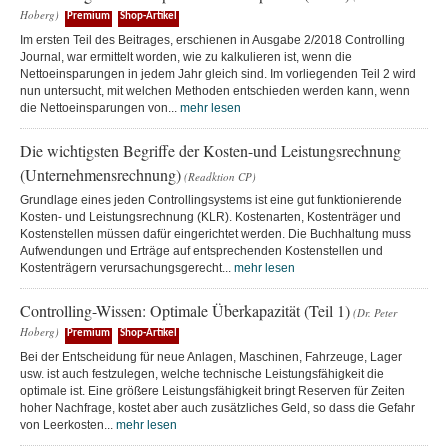
Hoberg)
Premium
Shop-Artikel
Im ersten Teil des Beitrages, erschienen in Ausgabe 2/2018 Controlling
Journal, war ermittelt worden, wie zu kalkulieren ist, wenn die
Nettoeinsparungen in jedem Jahr gleich sind. Im vorliegenden Teil 2 wird
nun untersucht, mit welchen Methoden entschieden werden kann, wenn
die Nettoeinsparungen von...
mehr lesen
Die wichtigsten Begriffe der Kosten-und Leistungsrechnung
(Unternehmensrechnung)
(Readktion CP)
Grundlage eines jeden Controllingsystems ist eine gut funktionierende
Kosten- und Leistungsrechnung (KLR). Kostenarten, Kostenträger und
Kostenstellen müssen dafür eingerichtet werden. Die Buchhaltung muss
Aufwendungen und Erträge auf entsprechenden Kostenstellen und
Kostenträgern verursachungsgerecht...
mehr lesen
Controlling-Wissen: Optimale Überkapazität (Teil 1)
(Dr. Peter
Hoberg)
Premium
Shop-Artikel
Bei der Entscheidung für neue Anlagen, Maschinen, Fahrzeuge, Lager
usw. ist auch festzulegen, welche technische Leistungsfähigkeit die
optimale ist. Eine größere Leistungsfähigkeit bringt Reserven für Zeiten
hoher Nachfrage, kostet aber auch zusätzliches Geld, so dass die Gefahr
von Leerkosten...
mehr lesen