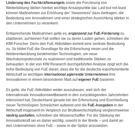
Linderung des Fachkräftemangels
sowie die Forcierung von
Weiterbildung stellen hierbei wichtige Ansatzpunkte dar. Last but not least
können Maßnahmen zur Erhöhung der "Awareness" dazu beitragen, die
Bedeutung von Innovationen und einer strategischen Ausrichtung stärker in
den Unternehmen zu verankern.
Entsprechende Maßnahmen gelte es,
ergänzend zur FuE-Förderung
zu
etablieren; auf keinen Fall sollten sie zu deren Lasten gehen, schreiben die
KfW-Forscher. Denn den FuE-Aktivitäten kommt eine zentrale Bedeutung
zu. So bildet FuE die Grundlage für die Erforschung neuer und die
Weiterentwicklung bestehender Technologien, um neue
Wachstumspotenziale zu realisieren und traditionelle Stärken zu
behaupten. In der von KfW Research durchgeführten Analyse zeigt sich die
hohe Bedeutung von FuE daran, dass die für die deutsche exportorientierte
Wirtschaft so wichtigen
international agierende Unternehmen
ihre
Innovationen in einem besonderen Maß auf
eigener FuE
basieren.
Es gelte, die FuE-Aktivitäten weiter auszubauen, weil sich der
internationale Innovationswettbewerb in den zurückliegenden Jahrzehnten
intensiviert hat, Deutschland gerade bei der Erforschung und Erschließung
neuer Technologien Schwächen aufweist und die
FuE-Ausgaben
in der
Wirtschaft insgesamt im Vergleich zur Bruttowertschöpfung vergleichsweise
niedrig ausfallen
, schreiben die Wissenschaftler. Für die Stärkung der
Innovationkraft sei es daher wichtig, sowohl in der Breite – und damit an
den Unternehmen ohne FuE – sowie in der Spitze anzusetzen.