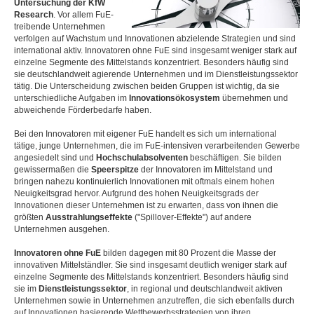
Untersuchung der KfW
Research
. Vor allem FuE-
treibende Unternehmen
verfolgen auf Wachstum und Innovationen abzielende Strategien und sind
international aktiv. Innovatoren ohne FuE sind insgesamt weniger stark auf
einzelne Segmente des Mittelstands konzentriert. Besonders häufig sind
sie deutschland­weit agierende Unternehmen und im Dienstleistungs­sektor
tätig. Die Unterscheidung zwischen beiden Gruppen ist wichtig, da sie
unterschiedliche Aufgaben im
Innovations­ökosystem
übernehmen und
abweichende Förderbedarfe haben.
Bei den Innovatoren mit eigener FuE handelt es sich um international
tätige, junge Unternehmen, die im FuE-intensiven verarbeitenden Gewerbe
angesiedelt sind und
Hochschulabsolventen
beschäftigen. Sie bilden
gewissermaßen die
Speerspitze
der Innovatoren im Mittelstand und
bringen nahezu kontinuierlich Innovationen mit oftmals einem hohen
Neuigkeitsgrad hervor. Aufgrund des hohen Neuigkeitsgrads der
Innovationen dieser Unternehmen ist zu erwarten, dass von ihnen die
größten
Ausstrahlungseffekte
("Spillover-Effekte") auf andere
Unternehmen ausgehen.
Innovatoren ohne FuE
bilden dagegen mit 80 Prozent die Masse der
innovativen Mittelständler. Sie sind insgesamt deutlich weniger stark auf
einzelne Segmente des Mittelstands konzentriert. Besonders häufig sind
sie im
Dienstleistungssektor
, in regional und deutschlandweit aktiven
Unternehmen sowie in Unternehmen anzutreffen, die sich ebenfalls durch
auf Innovationen basierende Wettbewerbsstrategien von ihren