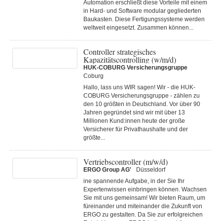
Automation erschließt diese Vorteile mit einem
in Hard- und Software modular gegliederten
Baukasten. Diese Fertigungs­systeme werden
weltweit eingesetzt. Zusammen können...
Controller strategisches
Kapazitätscontrolling (w/m/d)
HUK-COBURG Versicherungsgruppe
Coburg
Hallo, lass uns WIR sagen! Wir - die HUK-
COBURG Versicherungsgruppe - zählen zu
den 10 größten in Deutschland. Vor über 90
Jahren gegründet sind wir mit über 13
Millionen Kund:innen heute der große
Versicherer für Privathaushalte und der
größte...
Vertriebscontroller (m/w/d)
ERGO Group AG'
Düsseldorf
ine spannende Aufgabe, in der Sie Ihr
Expertenwissen einbringen können. Wachsen
Sie mit uns gemeinsam! Wir bieten Raum, um
füreinander und miteinander die Zukunft von
ERGO zu gestalten. Da Sie zur erfolgreichen