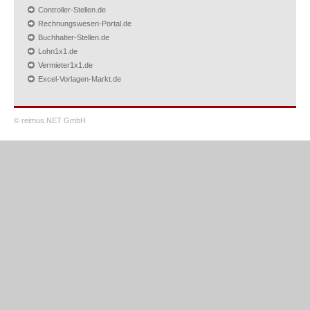
Controller-Stellen.de
Rechnungswesen-Portal.de
Buchhalter-Stellen.de
Lohn1x1.de
Vermieter1x1.de
Excel-Vorlagen-Markt.de
© reimus.NET GmbH