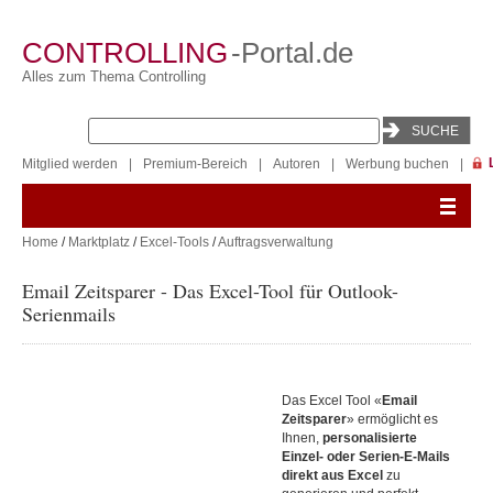
CONTROLLING
-Portal.de
Alles zum Thema Controlling
Mitglied werden
|
Premium-Bereich
|
Autoren
|
Werbung buchen
|
Home
/
Marktplatz
/
Excel-Tools
/
Auftragsverwaltung
Email Zeitsparer - Das Excel-Tool für Outlook-
Serienmails
Das Excel Tool «
Email
Zeitsparer
» ermöglicht es
Ihnen,
personalisierte
Einzel- oder Serien-E-Mails
direkt aus Excel
zu