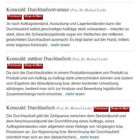
Kennzahl: Durchlaufzeitvarianz
(Prof. Dr. Michael Lorth)
Premium
Shop-Artikel
Je nach Auftragsbestand, Auslastung und Lagerbeständen kann die
Durchlaufzeit selbst gleichartiger Aufträge stark schwanken – mitunter so
stark, dass die Schwankungsbreite sogar ein Vielfaches der mittleren
gewichteten Durchlaufzeit ausmacht. Es liegt daher auf der Hand, mittels
einer eigenen Kennzahl...
mehr lesen
Kennzahl: mittlere Durchlaufzeit
(Prof. Dr. Michael Lorth)
Premium
Shop-Artikel
Da sich die Durchlaufzeiten in einem Produktionssystem von Produkt zu
Produkt und von Auftrag zu Auftrag stark unterscheiden können und zudem
vom Ergebnis der Ablaufplanung bzw. deren konkreter Umsetzung
abhängen, bedient man sich zur Analyse und Bewertung logistischer
Zusammenhänge nicht einzelner...
mehr lesen
Kennzahl: Durchlaufzeit
(Prof. Dr. Michael Lorth)
Premium
Shop-Artikel
Die Durchlaufzeit gibt die Zeitspanne zwischen dem Startzeitpunkt und
dem Abschlusszeitpunkt der Durchführung eines Auftrags, eines
Auftragsbestandes oder allgemein einer Abfolge von Vorgängen bzw.
Prozessen an. Zur Abgrenzung bzw. Berechnung der Durchlaufzeit
orientiert man sich an den (tatsächlichen)...
mehr lesen