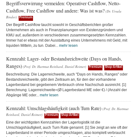
Begriffsverwirrung vermeiden: Operativer Cashflow, Netto-
Cashflow, Free Cashflow und andere: Was ist was?
(Dr. Ursula
Binder)
Premium
Der Begriff Cashflow taucht sowohl in Geschäftsberichten großer
Unternehmen als auch in Finanzplanungen von Existenzgründern und
KMU auf, außerdem in verschiedenen zusammengesetzten Kennzahlen.
Immer hat er etwas mit der Ausstattung eines Unternehmens mit Geld, mit
liquiden Mitteln, zu tun. Dabei...
mehr lesen
Kennzahl: Lager- oder Bestandsreichweite (Days on Hands,
Ranges)
(Prof. Dr. Hartmut Reinhard, Daniel Reimer)
Premium
Shop-Artikel
Beschreibung: Die Lagerreichweite, auch "Days on Hands, Ranges" oder
Bestandsreichweite, gibt den Zeitraum an, für den der vorhandene
Lagerbestand bei gegebenem Verbrauch ohne Nachschub ausreicht. [1]
Berechnung: Lagerreichweite=(Ø Lagerbestand ME oder €) / (Anzahl der
Abgänge ME oder...
mehr lesen
Kennzahl: Umschlagshäufigkeit (auch Turn Rate)
(Prof. Dr. Hartmut
Reinhard, Daniel Reimer)
Premium
Shop-Artikel
Eine der wichtigsten Kennzahlen der Lagerlogistik ist die
Umschlagshäufigkeit, auch Turn Rate genannt. [1] Sie zeigt an wie oft der
Lagerbestand in einer Periode umgeschlagen, also komplett verbraucht