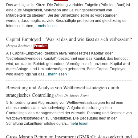
Das wichtigste in Kürze: Die Zahlung variabler Entgelte (Prämien, Boni) ist
eine gute Möglichkeit, Motivation und Leistungsbereitschaft von
Mitarbeitern zu steigern. Bei der Umsetzung sollte so vorgegangen
werden, dass möglichst viele Beschäftigte profitieren und gleichzeitig ein
Interesse haben,...
mehr lesen
Capital-Employed – Was ist das und wie lässt es sich verbessern?
(Jörgen Erichsen)
Premium
Als Capital-Employed (deutsch etwa "eingesetztes Kapital" oder
"betriebsnotwendiges Kapital") bezeichnet man das Kapital, das benötigt
wird, um das im Betrieb gebundene Vermögen zu finanzieren. Kapital wird
durch Anlage- und Umlaufvermögen gebunden. Beim Capital-Employed
wird allerdings nur das...
mehr lesen
Bewertung und Analyse von Wettbewerbsstrategien durch
strategisches Controlling
(Prof. Dr. Jürgen Reim)
1. Einordnung und Abgrenzung von Wettbewerbsstrategien Es ist eine
ebenso bedeutsame wie schwierige Aufgabe des strategischen
Controllings, das Management bei der Auswahl, Planung und Kontrolle von
Wettbewerbsstrategien zu unterstützen. Die Bedeutung liegt in der
Schaffung zukünftiger Erfolge durch...
mehr lesen
Gross Margin Return on Investment (GMRoI): Aussagekraft und