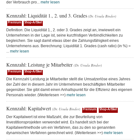
der Verbrauch pro...
mehr lesen
Kennzahl: Liquidität 1., 2. und 3. Grades
(Dr. Ursula Binder)
Premium
Shop-Artikel
Definition: Die Liquidität 1., 2. oder 3. Grades zeigt an, inwieweit ein
Unternehmen in der Lage ist, seine kurzfristigen Verbindlichkeiten zu
begleichen. Sie sagt damit etwas über die Zahlungsfähigkeit eines
Unternehmens aus. Berechnung: Liquidität 1. Grades (cash ratio) (in %) =
...
mehr lesen
Kennzahl: Leistung je Mitarbeiter
(Dr. Ursula Binder)
Premium
Shop-Artikel
Die Kennzahl Leistung je Mitarbeiter stellt die Umsatzerlöse eines Jahres
der Zahl der in diesem Jahr im Unternehmen beschäftigten Mitarbeiter
gegenüber. Sie gibt damit einen Anhaltspunkt für die Effizienz des eigenen
Personals wieder. (Weiterlesen >>)
mehr lesen
Kennzahl: Kapitalwert
(Dr. Ursula Binder)
Premium
Shop-Artikel
Der Kapitalwert ist eine Maßzahl, die zur Beurteilung von
Investitionsprojekten verwendet wird. Es handelt sich bei der
Kapitalwertmethode um ein Verfahren, das zu den so genannten
dynamischen Verfahren gerechnet wird. (Weiterlesen >>)
mehr lesen