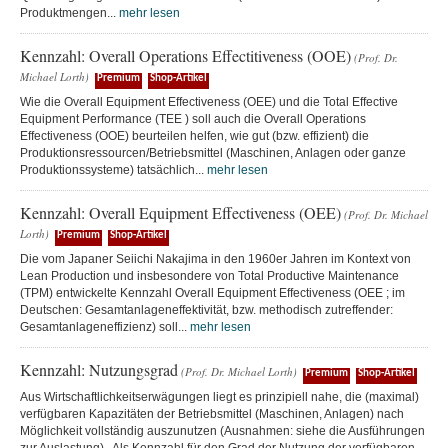
Produktmengen...
mehr lesen
Kennzahl: Overall Operations Effectitiveness (OOE)
(Prof. Dr.
Michael Lorth)
Premium
Shop-Artikel
Wie die Overall Equipment Effectiveness (OEE) und die Total Effective
Equipment Performance (TEE ) soll auch die Overall Operations
Effectiveness (OOE) beurteilen helfen, wie gut (bzw. effizient) die
Produktionsressourcen/Betriebsmittel (Maschinen, Anlagen oder ganze
Produktionssysteme) tatsächlich...
mehr lesen
Kennzahl: Overall Equipment Effectiveness (OEE)
(Prof. Dr. Michael
Lorth)
Premium
Shop-Artikel
Die vom Japaner Seiichi Nakajima in den 1960er Jahren im Kontext von
Lean Production und insbesondere von Total Productive Maintenance
(TPM) entwickelte Kennzahl Overall Equipment Effectiveness (OEE ; im
Deutschen: Gesamtanlageneffektivität, bzw. methodisch zutreffender:
Gesamtanlageneffizienz) soll...
mehr lesen
Kennzahl: Nutzungsgrad
(Prof. Dr. Michael Lorth)
Premium
Shop-Artikel
Aus Wirtschaftlichkeitserwägungen liegt es prinzipiell nahe, die (maximal)
verfügbaren Kapazitäten der Betriebsmittel (Maschinen, Anlagen) nach
Möglichkeit vollständig auszunutzen (Ausnahmen: siehe die Ausführungen