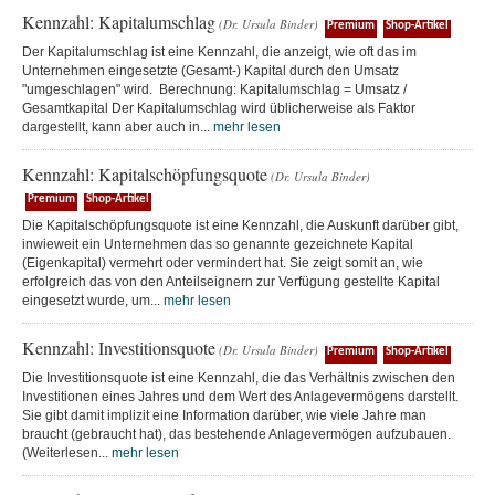
Kennzahl: Kapitalumschlag
(Dr. Ursula Binder)
Premium
Shop-Artikel
Der Kapitalumschlag ist eine Kennzahl, die anzeigt, wie oft das im
Unternehmen eingesetzte (Gesamt-) Kapital durch den Umsatz
"umgeschlagen" wird. Berechnung: Kapitalumschlag = Umsatz /
Gesamtkapital Der Kapitalumschlag wird üblicherweise als Faktor
dargestellt, kann aber auch in...
mehr lesen
Kennzahl: Kapitalschöpfungsquote
(Dr. Ursula Binder)
Premium
Shop-Artikel
Die Kapitalschöpfungsquote ist eine Kennzahl, die Auskunft darüber gibt,
inwieweit ein Unternehmen das so genannte gezeichnete Kapital
(Eigenkapital) vermehrt oder vermindert hat. Sie zeigt somit an, wie
erfolgreich das von den Anteilseignern zur Verfügung gestellte Kapital
eingesetzt wurde, um...
mehr lesen
Kennzahl: Investitionsquote
(Dr. Ursula Binder)
Premium
Shop-Artikel
Die Investitionsquote ist eine Kennzahl, die das Verhältnis zwischen den
Investitionen eines Jahres und dem Wert des Anlagevermögens darstellt.
Sie gibt damit implizit eine Information darüber, wie viele Jahre man
braucht (gebraucht hat), das bestehende Anlagevermögen aufzubauen.
(Weiterlesen...
mehr lesen