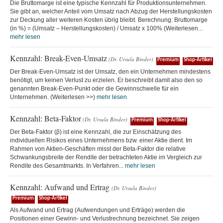
Die Bruttomarge ist eine typische Kennzahl für Produktionsunternehmen.
Sie gibt an, welcher Anteil vom Umsatz nach Abzug der Herstellungskosten
zur Deckung aller weiteren Kosten übrig bleibt. Berechnung: Bruttomarge
(in %) = (Umsatz – Herstellungskosten) / Umsatz x 100% (Weiterlesen...
mehr lesen
Kennzahl: Break-Even-Umsatz
(Dr. Ursula Binder)
Premium
Shop-Artikel
Der Break-Even-Umsatz ist der Umsatz, den ein Unternehmen mindestens
benötigt, um keinen Verlust zu erzielen. Er beschreibt damit also den so
genannten Break-Even-Punkt oder die Gewinnschwelle für ein
Unternehmen. (Weiterlesen >>)
mehr lesen
Kennzahl: Beta-Faktor
(Dr. Ursula Binder)
Premium
Shop-Artikel
Der Beta-Faktor (β) ist eine Kennzahl, die zur Einschätzung des
individuellen Risikos eines Unternehmens bzw. einer Aktie dient. Im
Rahmen von Aktien-Geschäften misst der Beta-Faktor die relative
Schwankungsbreite der Rendite der betrachteten Aktie im Vergleich zur
Rendite des Gesamtmarkts. In Verfahren...
mehr lesen
Kennzahl: Aufwand und Ertrag
(Dr. Ursula Binder)
Premium
Shop-Artikel
Als Aufwand und Ertrag (Aufwendungen und Erträge) werden die
Positionen einer Gewinn- und Verlustrechnung bezeichnet. Sie zeigen