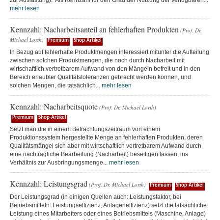
zur Auslastung). Als Kennzahl für den Grad der Nutzung der verfügbaren...
mehr lesen
Kennzahl: Nacharbeitsanteil an fehlerhaften Produkten
(Prof. Dr.
Michael Lorth)
Premium
Shop-Artikel
In Bezug auf fehlerhafte Produktmengen interessiert mitunter die Aufteilung
zwischen solchen Produktmengen, die noch durch Nacharbeit mit
wirtschaftlich vertretbarem Aufwand von den Mängeln befreit und in den
Bereich erlaubter Qualitätstoleranzen gebracht werden können, und
solchen Mengen, die tatsächlich...
mehr lesen
Kennzahl: Nacharbeitsquote
(Prof. Dr. Michael Lorth)
Premium
Shop-Artikel
Setzt man die in einem Betrachtungszeitraum von einem
Produktionssystem hergestellte Menge an fehlerhaften Produkten, deren
Qualitätsmängel sich aber mit wirtschaftlich vertretbarem Aufwand durch
eine nachträgliche Bearbeitung (Nacharbeit) beseitigen lassen, ins
Verhältnis zur Ausbringungsmenge...
mehr lesen
Kennzahl: Leistungsgrad
(Prof. Dr. Michael Lorth)
Premium
Shop-Artikel
Der Leistungsgrad (in einigen Quellen auch: Leistungsfaktor, bei
Betriebsmitteln: Leistungseffizienz, Anlageneffizienz) setzt die tatsächliche
Leistung eines Mitarbeiters oder eines Betriebsmittels (Maschine, Anlage)