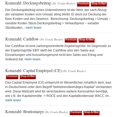
Kennzahl: Deckungsbeitrag
(Dr. Ursula Binder)
Premium
Shop-Artikel
Der Deckungsbeitrag eines Unternehmens ist der Wert, der nach Abzug
der variablen Kosten vom Umsatz übrig bleibt. Er dient zur Deckung der
fixen Kosten und des Gewinns. Berechnung: Deckungsbeitrag = Umsatz –
variable Kosten Stück-Deckungsbeitrag = Verkaufspreis – variable
Stückkosten...
mehr lesen
Kennzahl: Cashflow
(Dr. Ursula Binder)
Premium
Shop-Artikel
Der Cashflow ist eine zahlungsorientierte Ergebnisgröße. Im Gegensatz zu
der Ergebnisgröße EBIT stellt der Cashflow also den Saldo aus
Einzahlungen und Auszahlungenund nicht den Saldo aus Ertrag und
Aufwand dar.
mehr lesen
Kennzahl: Capital Employed (CE)
(Dr. Ursula Binder)
Premium
Shop-Artikel
Das Capital Employed (CE) entspricht im Wesentlichen inhaltlich dem, was
in Deutschland unter dem Begriff "betriebsnotwendiges Kapital" verstanden
wird. Diese Maßzahl wird für verschiedene weitere Kennzahlen benötigt,
wie z.B. die Kapitalrendite -> ROCE und den Kapitalkostensatz WACC im...
mehr lesen
Kennzahl: Bruttomarge
(Dr. Ursula Binder)
Premium
Shop-Artikel