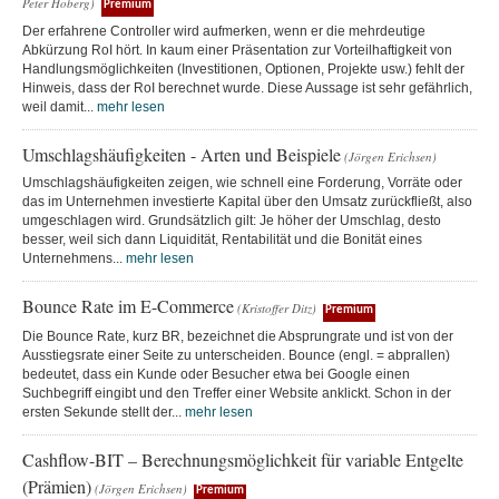
Peter Hoberg)
Premium
Der erfahrene Controller wird aufmerken, wenn er die mehrdeutige
Abkürzung RoI hört. In kaum einer Präsentation zur Vorteilhaftigkeit von
Handlungsmöglichkeiten (Investitionen, Optionen, Projekte usw.) fehlt der
Hinweis, dass der RoI berechnet wurde. Diese Aussage ist sehr gefährlich,
weil damit...
mehr lesen
Umschlagshäufigkeiten - Arten und Beispiele
(Jörgen Erichsen)
Umschlagshäufigkeiten zeigen, wie schnell eine Forderung, Vorräte oder
das im Unternehmen investierte Kapital über den Umsatz zurückfließt, also
umgeschlagen wird. Grundsätzlich gilt: Je höher der Umschlag, desto
besser, weil sich dann Liquidität, Rentabilität und die Bonität eines
Unternehmens...
mehr lesen
Bounce Rate im E-Commerce
(Kristoffer Ditz)
Premium
Die Bounce Rate, kurz BR, bezeichnet die Absprungrate und ist von der
Ausstiegsrate einer Seite zu unterscheiden. Bounce (engl. = abprallen)
bedeutet, dass ein Kunde oder Besucher etwa bei Google einen
Suchbegriff eingibt und den Treffer einer Website anklickt. Schon in der
ersten Sekunde stellt der...
mehr lesen
Cashflow-BIT – Berechnungsmöglichkeit für variable Entgelte
(Prämien)
(Jörgen Erichsen)
Premium