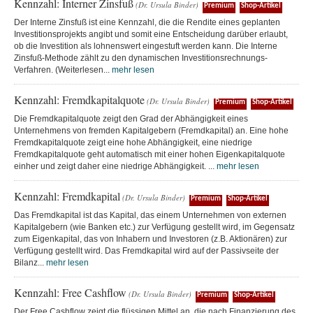
Kennzahl: Interner Zinsfuß
(Dr. Ursula Binder)
Premium
Shop-Artikel
Der Interne Zinsfuß ist eine Kennzahl, die die Rendite eines geplanten
Investitionsprojekts angibt und somit eine Entscheidung darüber erlaubt,
ob die Investition als lohnenswert eingestuft werden kann. Die Interne
Zinsfuß-Methode zählt zu den dynamischen Investitionsrechnungs-
Verfahren. (Weiterlesen...
mehr lesen
Kennzahl: Fremdkapitalquote
(Dr. Ursula Binder)
Premium
Shop-Artikel
Die Fremdkapitalquote zeigt den Grad der Abhängigkeit eines
Unternehmens von fremden Kapitalgebern (Fremdkapital) an. Eine hohe
Fremdkapitalquote zeigt eine hohe Abhängigkeit, eine niedrige
Fremdkapitalquote geht automatisch mit einer hohen Eigenkapitalquote
einher und zeigt daher eine niedrige Abhängigkeit. ...
mehr lesen
Kennzahl: Fremdkapital
(Dr. Ursula Binder)
Premium
Shop-Artikel
Das Fremdkapital ist das Kapital, das einem Unternehmen von externen
Kapitalgebern (wie Banken etc.) zur Verfügung gestellt wird, im Gegensatz
zum Eigenkapital, das von Inhabern und Investoren (z.B. Aktionären) zur
Verfügung gestellt wird. Das Fremdkapital wird auf der Passivseite der
Bilanz...
mehr lesen
Kennzahl: Free Cashflow
(Dr. Ursula Binder)
Premium
Shop-Artikel
Der Free Cashflow zeigt die flüssigen Mittel an, die nach Finanzierung des