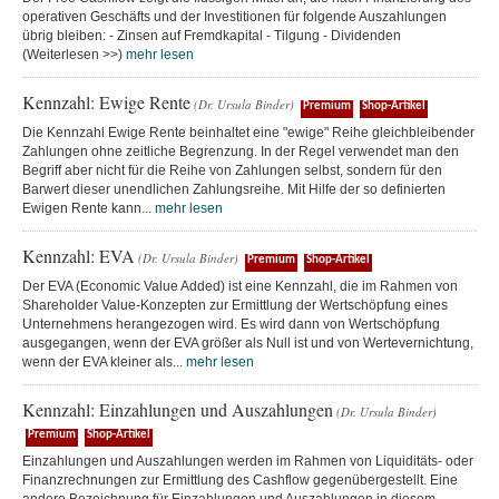
operativen Geschäfts und der Investitionen für folgende Auszahlungen
übrig bleiben: - Zinsen auf Fremdkapital - Tilgung - Dividenden
(Weiterlesen >>)
mehr lesen
Kennzahl: Ewige Rente
(Dr. Ursula Binder)
Premium
Shop-Artikel
Die Kennzahl Ewige Rente beinhaltet eine "ewige" Reihe gleichbleibender
Zahlungen ohne zeitliche Begrenzung. In der Regel verwendet man den
Begriff aber nicht für die Reihe von Zahlungen selbst, sondern für den
Barwert dieser unendlichen Zahlungsreihe. Mit Hilfe der so definierten
Ewigen Rente kann...
mehr lesen
Kennzahl: EVA
(Dr. Ursula Binder)
Premium
Shop-Artikel
Der EVA (Economic Value Added) ist eine Kennzahl, die im Rahmen von
Shareholder Value-Konzepten zur Ermittlung der Wertschöpfung eines
Unternehmens herangezogen wird. Es wird dann von Wertschöpfung
ausgegangen, wenn der EVA größer als Null ist und von Wertevernichtung,
wenn der EVA kleiner als...
mehr lesen
Kennzahl: Einzahlungen und Auszahlungen
(Dr. Ursula Binder)
Premium
Shop-Artikel
Einzahlungen und Auszahlungen werden im Rahmen von Liquiditäts- oder
Finanzrechnungen zur Ermittlung des Cashflow gegenübergestellt. Eine