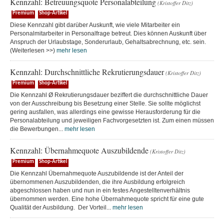
Kennzahl: Betreuungsquote Personalabteilung
(Kristoffer Ditz)
Premium
Shop-Artikel
Diese Kennzahl gibt darüber Auskunft, wie viele Mitarbeiter ein
Personalmitarbeiter in Personalfrage betreut. Dies können Auskunft über
Anspruch der Urlaubstage, Sonderurlaub, Gehaltsabrechnung, etc. sein.
(Weiterlesen >>)
mehr lesen
Kennzahl: Durchschnittliche Rekrutierungsdauer
(Kristoffer Ditz)
Premium
Shop-Artikel
Die Kennzahl Ø Rekrutierungsdauer beziffert die durchschnittliche Dauer
von der Ausschreibung bis Besetzung einer Stelle. Sie sollte möglichst
gering ausfallen, was allerdings eine gewisse Herausforderung für die
Personalabteilung und jeweiligen Fachvorgesetzten ist. Zum einen müssen
die Bewerbungen...
mehr lesen
Kennzahl: Übernahmequote Auszubildende
(Kristoffer Ditz)
Premium
Shop-Artikel
Die Kennzahl Übernahmequote Auszubildende ist der Anteil der
übernommenen Auszubildenden, die ihre Ausbildung erfolgreich
abgeschlossen haben und nun in ein festes Angestelltenverhältnis
übernommen werden. Eine hohe Übernahmequote spricht für eine gute
Qualität der Ausbildung. Der Vorteil...
mehr lesen