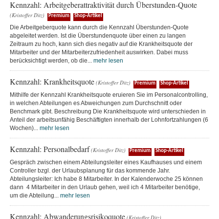
Kennzahl: Arbeitgeberattraktivität durch Überstunden-Quote
(Kristoffer Ditz)
Premium
Shop-Artikel
Die Arbeitgeberquote kann durch die Kennzahl Überstunden-Quote
abgeleitet werden. Ist die Überstundenquote über einen zu langen
Zeitraum zu hoch, kann sich dies negativ auf die Krankheitsquote der
Mitarbeiter und der Mitarbeiterzufriedenheit auswirken. Dabei muss
berücksichtigt werden, ob die...
mehr lesen
Kennzahl: Krankheitsquote
(Kristoffer Ditz)
Premium
Shop-Artikel
Mithilfe der Kennzahl Krankheitsquote eruieren Sie im Personalcontrolling,
in welchen Abteilungen es Abweichungen zum Durchschnitt oder
Benchmark gibt. Beschreibung Die Krankheitsquote wird unterschieden in
Anteil der arbeitsunfähig Beschäftigten innerhalb der Lohnfortzahlungen (6
Wochen)...
mehr lesen
Kennzahl: Personalbedarf
(Kristoffer Ditz)
Premium
Shop-Artikel
Gespräch zwischen einem Abteilungsleiter eines Kaufhauses und einem
Controller bzgl. der Urlaubsplanung für das kommende Jahr.
Abteilungsleiter: Ich habe 8 Mitarbeiter. In der Kalenderwoche 25 können
dann 4 Mitarbeiter in den Urlaub gehen, weil ich 4 Mitarbeiter benötige,
um die Abteilung...
mehr lesen
Kennzahl: Abwanderungsrisikoquote
(Kristoffer Ditz)