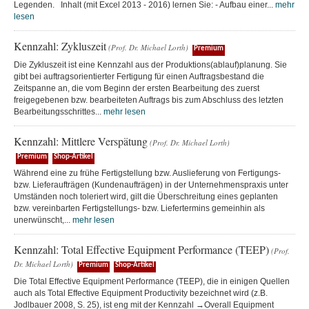
Legenden. Inhalt (mit Excel 2013 - 2016) lernen Sie: - Aufbau einer...
mehr
lesen
Kennzahl: Zykluszeit
(Prof. Dr. Michael Lorth)
Premium
Die Zykluszeit ist eine Kennzahl aus der Produktions(ablauf)planung. Sie
gibt bei auftragsorientierter Fertigung für einen Auftragsbestand die
Zeitspanne an, die vom Beginn der ersten Bearbeitung des zuerst
freigegebenen bzw. bearbeiteten Auftrags bis zum Abschluss des letzten
Bearbeitungsschrittes...
mehr lesen
Kennzahl: Mittlere Verspätung
(Prof. Dr. Michael Lorth)
Premium
Shop-Artikel
Während eine zu frühe Fertigstellung bzw. Auslieferung von Fertigungs-
bzw. Lieferaufträgen (Kundenaufträgen) in der Unternehmenspraxis unter
Umständen noch toleriert wird, gilt die Überschreitung eines geplanten
bzw. vereinbarten Fertigstellungs- bzw. Liefertermins gemeinhin als
unerwünscht,...
mehr lesen
Kennzahl: Total Effective Equipment Performance (TEEP)
(Prof.
Dr. Michael Lorth)
Premium
Shop-Artikel
Die Total Effective Equipment Performance (TEEP), die in einigen Quellen
auch als Total Effective Equipment Productivity bezeichnet wird (z.B.
Jodlbauer 2008, S. 25), ist eng mit der Kennzahl →Overall Equipment