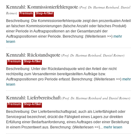
Kennzahl: Kommissionierfehlerquote
(Prof. Dr. Hartmut Reinhard, Daniel
Reimer)
Premium
Shop-Artikel
Beschreibung: Die Kommissionierfehlerquote zeigt den prozentualen Anteil
an falschen Kommissionierungen (falsche Anzahl oder falsches Produkt)
einer Periode in Auftragspositionen an der Gesamtanzahl der
Auftragspositionen einer Periode. Berechnung: (Weiterlesen >>)
mehr
lesen
Kennzahl: Rückstandsquote
(Prof. Dr. Hartmut Reinhard, Daniel Reimer)
Premium
Shop-Artikel
Beschreibung: Unter der Rückstandsquote wird der Anteil der nicht
rechtzeitig zum Versandtermin bereitgestellten Aufträge bzw.
Auftragspositionen pro Periode erfasst. Berechnung: (Weiterlesen >>)
mehr
lesen
Kennzahl: Lieferbereitschaft
(Prof. Dr. Hartmut Reinhard und Daniel Reimer)
Premium
Shop-Artikel
Beschreibung: Der Lieferbereitschaftsgrad, auch als Lieferfähigkeit oder
Servicegrad bezeichnet, drückt die Fähigkeit eines Lagers zur direkten
Erfüllung einer Bedarfsanforderung, eines Auftrages oder einer Bestellung
in einem Prozentwert aus. Berechnung: (Weiterlesen >>)...
mehr lesen