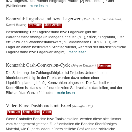
bzw. abgesetzt und wieder eingelagert wurde. [2] Berechnung: Oder:
(Weiterlesen...
mehr lesen
Kennzahl: Lagerbestand bzw. Lagerwert
(Prof. Dr. Hartmut Reinhard,
Daniel Reimer)
Premium
Shop-Artikel
Beschreibung: Der Lagerbestand bzw. Lagerwert gibt die
Warenbestandsmenge (in Mengeneinheiten (ME), Stück, Kilogramm, Liter
etc.) bzw. den Warenbestandswert (in Geldeinheiten EURO (EUR)) im
Lager an einem bestimmten Stichtag wieder, während der durchschnittliche
Lagerbestand bzw. Lagerwert angibt,...
mehr lesen
Kennzahl: Cash-Conversion-Cycle
(Jörgen Erichsen)
Premium
Die Sicherung der Zahlungsfähigkeit ist für jedes Unternehmen
überlebenswichtig. In der Praxis werden dazu neben einer
Liquiditätsplanung häufig Kennzahlen eingesetzt. Der Nachteil vieler
Kennziffern ist, dass sie oft nur einzelne Sachverhalte darstellen, und der
Blick auf das Ganze fehlt oder...
mehr lesen
Video-Kurs: Dashboards mit Excel
(Kristoffer Ditz)
Premium
Shop-Artikel
Video
Wenn Controller Berichte bzw. Tools erstellen, werden diese nicht immer
vom Management gelesen.Zu oft enthalten die Berichte überflüssiges
Material, wie Cliparts, oder unübersichtliche Grafiken und zahlreiche