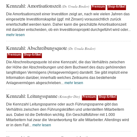
Kennzahl: Amortisationszeit
(Dr. Ursula Binder)
Premium
Shop-Artikel
Die Amortisationszeit einer Investition zeigt an, nach wie vielen Jahren das
eingesetzte Investitionskapital (ggf. mit Zinsen) voraussichtlich zurück
erwirtschaftet werden kann. Daher kann die geschätzte Amortisationszeit
mit darüber entscheiden, ob ein Investitionsprojekt durchgeführt wird oder...
mehr lesen
Kennzahl: Abschreibungsquote
(Dr. Ursula Binder)
Premium
Shop-Artikel
Die Abschreibungsquote ist eine Kennzahl, die das Verhältnis zwischen
der Höhe der Abschreibungen und dem Buchwert des dazu gehörenden
langfristigen Vermögens (Anlagevermögen) darstellt. Sie gibt implizit eine
Information darüber, innerhalb welches Zeitraums das bestehende
Anlagevermögen abgeschrieben...
mehr lesen
Kennzahl: Leitungsspanne
(Kristoffer Ditz)
Premium
Shop-Artikel
Die Kennzahl Leitungsspanne oder auch Führungsspanne gibt das
Verhältnis zwischen den Führungskräften und unterstellten Mitarbeitern
aus. Dabei ist die Definition wichtig. Ein Geschäftsführer mit 1.000
Mitarbeitern hat zwar die Verantwortung für alle Mitarbeiter. Allerdings wird
er in dem Fall...
mehr lesen