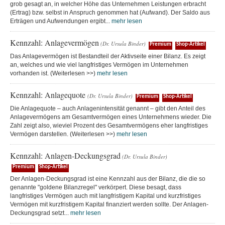
grob gesagt an, in welcher Höhe das Unternehmen Leistungen erbracht
(Ertrag) bzw. selbst in Anspruch genommen hat (Aufwand). Der Saldo aus
Erträgen und Aufwendungen ergibt...
mehr lesen
Kennzahl: Anlagevermögen
(Dr. Ursula Binder)
Premium
Shop-Artikel
Das Anlagevermögen ist Bestandteil der Aktivseite einer Bilanz. Es zeigt
an, welches und wie viel langfristiges Vermögen im Unternehmen
vorhanden ist. (Weiterlesen >>)
mehr lesen
Kennzahl: Anlagequote
(Dr. Ursula Binder)
Premium
Shop-Artikel
Die Anlagequote – auch Anlagenintensität genannt – gibt den Anteil des
Anlagevermögens am Gesamtvermögen eines Unternehmens wieder. Die
Zahl zeigt also, wieviel Prozent des Gesamtvermögens eher langfristiges
Vermögen darstellen. (Weiterlesen >>)
mehr lesen
Kennzahl: Anlagen-Deckungsgrad
(Dr. Ursula Binder)
Premium
Shop-Artikel
Der Anlagen-Deckungsgrad ist eine Kennzahl aus der Bilanz, die die so
genannte "goldene Bilanzregel" verkörpert. Diese besagt, dass
langfristiges Vermögen auch mit langfristigem Kapital und kurzfristiges
Vermögen mit kurzfristigem Kapital finanziert werden sollte. Der Anlagen-
Deckungsgrad setzt...
mehr lesen