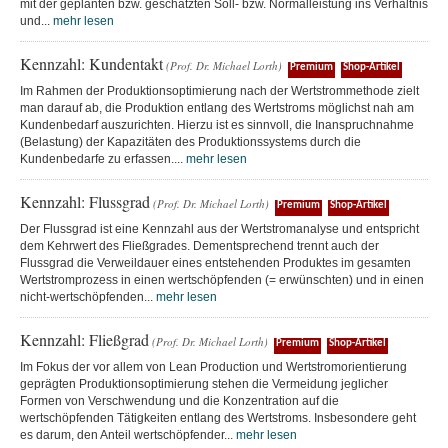
mit der geplanten bzw. geschätzten Soll- bzw. Normalleistung ins Verhältnis
und...
mehr lesen
Kennzahl: Kundentakt
(Prof. Dr. Michael Lorth)
Premium
Shop-Artikel
Im Rahmen der Produktionsoptimierung nach der Wertstrommethode zielt
man darauf ab, die Produktion entlang des Wertstroms möglichst nah am
Kundenbedarf auszurichten. Hierzu ist es sinnvoll, die Inanspruchnahme
(Belastung) der Kapazitäten des Produktionssystems durch die
Kundenbedarfe zu erfassen....
mehr lesen
Kennzahl: Flussgrad
(Prof. Dr. Michael Lorth)
Premium
Shop-Artikel
Der Flussgrad ist eine Kennzahl aus der Wertstromanalyse und entspricht
dem Kehrwert des Fließgrades. Dementsprechend trennt auch der
Flussgrad die Verweildauer eines entstehenden Produktes im gesamten
Wertstromprozess in einen wertschöpfenden (= erwünschten) und in einen
nicht-wertschöpfenden...
mehr lesen
Kennzahl: Fließgrad
(Prof. Dr. Michael Lorth)
Premium
Shop-Artikel
Im Fokus der vor allem von Lean Production und Wertstromorientierung
geprägten Produktionsoptimierung stehen die Vermeidung jeglicher
Formen von Verschwendung und die Konzentration auf die
wertschöpfenden Tätigkeiten entlang des Wertstroms. Insbesondere geht
es darum, den Anteil wertschöpfender...
mehr lesen