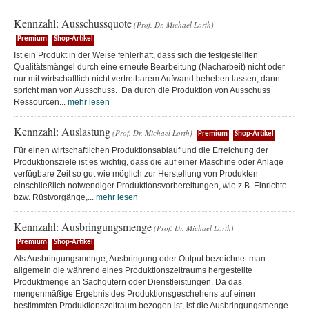
Kennzahl: Ausschussquote
(Prof. Dr. Michael Lorth)
Premium
Shop-Artikel
Ist ein Produkt in der Weise fehlerhaft, dass sich die festgestellten
Qualitätsmängel durch eine erneute Bearbeitung (Nacharbeit) nicht oder
nur mit wirtschaftlich nicht vertretbarem Aufwand beheben lassen, dann
spricht man von Ausschuss. Da durch die Produktion von Ausschuss
Ressourcen...
mehr lesen
Kennzahl: Auslastung
(Prof. Dr. Michael Lorth)
Premium
Shop-Artikel
Für einen wirtschaftlichen Produktionsablauf und die Erreichung der
Produktionsziele ist es wichtig, dass die auf einer Maschine oder Anlage
verfügbare Zeit so gut wie möglich zur Herstellung von Produkten
einschließlich notwendiger Produktionsvorbereitungen, wie z.B. Einrichte-
bzw. Rüstvorgänge,...
mehr lesen
Kennzahl: Ausbringungsmenge
(Prof. Dr. Michael Lorth)
Premium
Shop-Artikel
Als Ausbringungsmenge, Ausbringung oder Output bezeichnet man
allgemein die während eines Produktionszeitraums hergestellte
Produktmenge an Sachgütern oder Dienstleistungen. Da das
mengenmäßige Ergebnis des Produktionsgeschehens auf einen
bestimmten Produktionszeitraum bezogen ist, ist die Ausbringungsmenge...