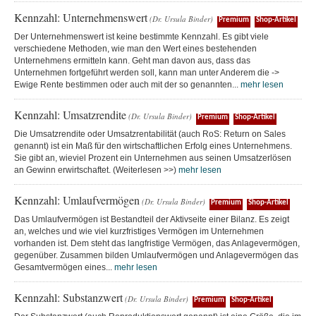
Kennzahl: Unternehmenswert
(Dr. Ursula Binder)
Premium
Shop-Artikel
Der Unternehmenswert ist keine bestimmte Kennzahl. Es gibt viele
verschiedene Methoden, wie man den Wert eines bestehenden
Unternehmens ermitteln kann. Geht man davon aus, dass das
Unternehmen fortgeführt werden soll, kann man unter Anderem die ->
Ewige Rente bestimmen oder auch mit der so genannten...
mehr lesen
Kennzahl: Umsatzrendite
(Dr. Ursula Binder)
Premium
Shop-Artikel
Die Umsatzrendite oder Umsatzrentabilität (auch RoS: Return on Sales
genannt) ist ein Maß für den wirtschaftlichen Erfolg eines Unternehmens.
Sie gibt an, wieviel Prozent ein Unternehmen aus seinen Umsatzerlösen
an Gewinn erwirtschaftet. (Weiterlesen >>)
mehr lesen
Kennzahl: Umlaufvermögen
(Dr. Ursula Binder)
Premium
Shop-Artikel
Das Umlaufvermögen ist Bestandteil der Aktivseite einer Bilanz. Es zeigt
an, welches und wie viel kurzfristiges Vermögen im Unternehmen
vorhanden ist. Dem steht das langfristige Vermögen, das Anlagevermögen,
gegenüber. Zusammen bilden Umlaufvermögen und Anlagevermögen das
Gesamtvermögen eines...
mehr lesen
Kennzahl: Substanzwert
(Dr. Ursula Binder)
Premium
Shop-Artikel