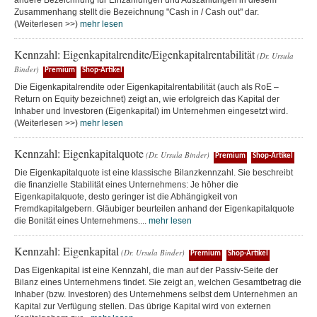
andere Bezeichnung für Einzahlungen und Auszahlungen in diesem
Zusammenhang stellt die Bezeichnung "Cash in / Cash out" dar.
(Weiterlesen >>)
mehr lesen
Kennzahl: Eigenkapitalrendite/Eigenkapitalrentabilität
(Dr. Ursula
Binder)
Premium
Shop-Artikel
Die Eigenkapitalrendite oder Eigenkapitalrentabilität (auch als RoE –
Return on Equity bezeichnet) zeigt an, wie erfolgreich das Kapital der
Inhaber und Investoren (Eigenkapital) im Unternehmen eingesetzt wird.
(Weiterlesen >>)
mehr lesen
Kennzahl: Eigenkapitalquote
(Dr. Ursula Binder)
Premium
Shop-Artikel
Die Eigenkapitalquote ist eine klassische Bilanzkennzahl. Sie beschreibt
die finanzielle Stabilität eines Unternehmens: Je höher die
Eigenkapitalquote, desto geringer ist die Abhängigkeit von
Fremdkapitalgebern. Gläubiger beurteilen anhand der Eigenkapitalquote
die Bonität eines Unternehmens....
mehr lesen
Kennzahl: Eigenkapital
(Dr. Ursula Binder)
Premium
Shop-Artikel
Das Eigenkapital ist eine Kennzahl, die man auf der Passiv-Seite der
Bilanz eines Unternehmens findet. Sie zeigt an, welchen Gesamtbetrag die
Inhaber (bzw. Investoren) des Unternehmens selbst dem Unternehmen an
Kapital zur Verfügung stellen. Das übrige Kapital wird von externen