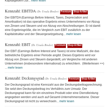
Kapitalgebern zur...
mehr lesen
Kennzahl: EBITDA
(Dr. Ursula Binder)
Premium
Shop-Artikel
Der EBITDA (Earnings Before Interest, Taxes, Depreciation and
Amortisation) ist das operative Ergebnis eines Unternehmens vor Abzug
von Zinsen und Steuern und vor Abzug von Abschreibungen. Er ist damit
eine Ergebnisgröße, die im Vergleich zum EBIT zusätzlich zu der
Kapitalstruktur und der Steuergesetzgebung...
mehr lesen
Kennzahl: EBIT
(Dr. Ursula Binder)
Premium
Shop-Artikel
Der EBIT (Earnings Before Interest and Taxes) ist eine Maßzahl, die das
betriebliche Ergebnis einer Periode angibt. Dieses Ergebnis wird vor
Abzug von Zinsen und Steuern dargestellt, um Vergleiche mit anderen
Unternehmen (insbesondere international) zu erleichtern. (Weiterlesen >>)
...
mehr lesen
Kennzahl: Deckungsgrad
(Dr. Ursula Binder)
Premium
Shop-Artikel
Der Deckungsgrad ist eine Kennzahl aus der Deckungsbeitragsrechnung.
Sie setzt den Deckungsbeitrag ins Verhältnis zum Umsatz. Der
Deckungsgrad kann für ein einzelnes Produkt oder eine Dienstleistung
angegeben werden und auch auf Gesamt-Unternehmensebene. Dieser
Deckungsgrad ist nicht zu verwechseln...
mehr lesen