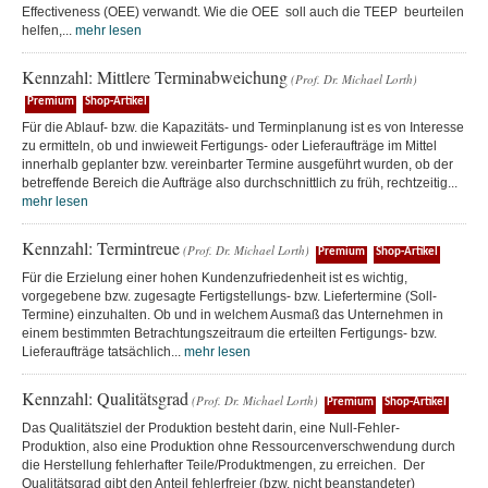
Effectiveness (OEE) verwandt. Wie die OEE soll auch die TEEP beurteilen
helfen,...
mehr lesen
Kennzahl: Mittlere Terminabweichung
(Prof. Dr. Michael Lorth)
Premium
Shop-Artikel
Für die Ablauf- bzw. die Kapazitäts- und Terminplanung ist es von Interesse
zu ermitteln, ob und inwieweit Fertigungs- oder Lieferaufträge im Mittel
innerhalb geplanter bzw. vereinbarter Termine ausgeführt wurden, ob der
betreffende Bereich die Aufträge also durchschnittlich zu früh, rechtzeitig...
mehr lesen
Kennzahl: Termintreue
(Prof. Dr. Michael Lorth)
Premium
Shop-Artikel
Für die Erzielung einer hohen Kundenzufriedenheit ist es wichtig,
vorgegebene bzw. zugesagte Fertigstellungs- bzw. Liefertermine (Soll-
Termine) einzuhalten. Ob und in welchem Ausmaß das Unternehmen in
einem bestimmten Betrachtungszeitraum die erteilten Fertigungs- bzw.
Lieferaufträge tatsächlich...
mehr lesen
Kennzahl: Qualitätsgrad
(Prof. Dr. Michael Lorth)
Premium
Shop-Artikel
Das Qualitätsziel der Produktion besteht darin, eine Null-Fehler-
Produktion, also eine Produktion ohne Ressourcenverschwendung durch
die Herstellung fehlerhafter Teile/Produktmengen, zu erreichen. Der
Qualitätsgrad gibt den Anteil fehlerfreier (bzw. nicht beanstandeter)