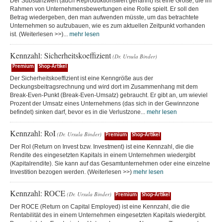
Der Substanzwert (auch Reproduktionswert genannt) ist eine Größe, die im
Rahmen von Unternehmensbewertungen eine Rolle spielt. Er soll den
Betrag wiedergeben, den man aufwenden müsste, um das betrachtete
Unternehmen so aufzubauen, wie es zum aktuellen Zeitpunkt vorhanden
ist. (Weiterlesen >>)...
mehr lesen
Kennzahl: Sicherheitskoeffizient
(Dr. Ursula Binder)
Premium
Shop-Artikel
Der Sicherheitskoeffizient ist eine Kenngröße aus der
Deckungsbeitragsrechnung und wird dort im Zusammenhang mit dem
Break-Even-Punkt (Break-Even-Umsatz) gebraucht. Er gibt an, um wieviel
Prozent der Umsatz eines Unternehmens (das sich in der Gewinnzone
befindet) sinken darf, bevor es in die Verlustzone...
mehr lesen
Kennzahl: RoI
(Dr. Ursula Binder)
Premium
Shop-Artikel
Der RoI (Return on Invest bzw. Investment) ist eine Kennzahl, die die
Rendite des eingesetzten Kapitals in einem Unternehmen wiedergibt
(Kapitalrendite). Sie kann auf das Gesamtunternehmen oder eine einzelne
Investition bezogen werden. (Weiterlesen >>)
mehr lesen
Kennzahl: ROCE
(Dr. Ursula Binder)
Premium
Shop-Artikel
Der ROCE (Return on Capital Employed) ist eine Kennzahl, die die
Rentabilität des in einem Unternehmen eingesetzten Kapitals wiedergibt.