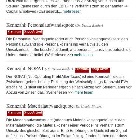
Dazu wird das Ergebnis des Unternehmens vor Abzug von Zinsen und
Steuern (gemessen durch den EBIT) ins Verhältnis zum so genannten ->
Capital Employed (CE) gesetzt....
mehr lesen
Kennzahl: Personalaufwandsquote
(Dr. Ursula Binder)
Premium
Shop-Artikel
Die Personalaufwandsquote (oder auch Personalkostenquote) setzt den
Personalaufwand (die Personalkosten) ins Verhältnis zu den
Umsatzerlösen. Sie beschreibt damit, wie personalintensiv das betrachtete
Unternehmen arbeitet. (Weiterlesen >>)
mehr lesen
Kennzahl: NOPAT
(Dr. Ursula Binder)
Premium
Shop-Artikel
Der NOPAT (Net Operating Profit After Taxes) ist eine Kennzahl, die als
Zwischenergebnis bei der Ermittlung der Wertschöpfungs-Kennzahl EVA
erscheint. Er stellt ein Periodenergebnis nach Abzug von Steuern, aber vor
Abzug von Zinsen dar. (Weiterlesen >>)
mehr lesen
Kennzahl: Materialaufwandsquote
(Dr. Ursula Binder)
Premium
Shop-Artikel
Die Materialaufwandsquote (oder auch Materialkostenquote) setzt den
Materialaufwand (die Materialkosten) einer Periode ins Verhältnis zum
Umsatz des gleichen Zeitraums. Eine Erhöhung der Quote ist ein Signal
dafür, dass Preiserhöhungen im Einkauf stattgefunden haben oder dass