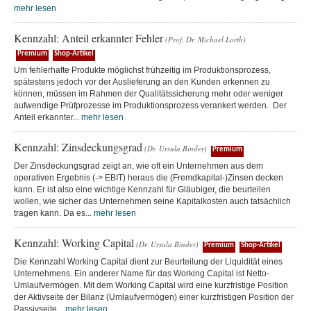
mehr lesen
Kennzahl: Anteil erkannter Fehler
(Prof. Dr. Michael Lorth)
Premium
Shop-Artikel
Um fehlerhafte Produkte möglichst frühzeitig im Produktionsprozess,
spätestens jedoch vor der Auslieferung an den Kunden erkennen zu
können, müssen im Rahmen der Qualitätssicherung mehr oder weniger
aufwendige Prüfprozesse im Produktionsprozess verankert werden. Der
Anteil erkannter...
mehr lesen
Kennzahl: Zinsdeckungsgrad
(Dr. Ursula Binder)
Premium
Der Zinsdeckungsgrad zeigt an, wie oft ein Unternehmen aus dem
operativen Ergebnis (-> EBIT) heraus die (Fremdkapital-)Zinsen decken
kann. Er ist also eine wichtige Kennzahl für Gläubiger, die beurteilen
wollen, wie sicher das Unternehmen seine Kapitalkosten auch tatsächlich
tragen kann. Da es...
mehr lesen
Kennzahl: Working Capital
(Dr. Ursula Binder)
Premium
Shop-Artikel
Die Kennzahl Working Capital dient zur Beurteilung der Liquidität eines
Unternehmens. Ein anderer Name für das Working Capital ist Netto-
Umlaufvermögen. Mit dem Working Capital wird eine kurzfristige Position
der Aktivseite der Bilanz (Umlaufvermögen) einer kurzfristigen Position der
Passivseite...
mehr lesen