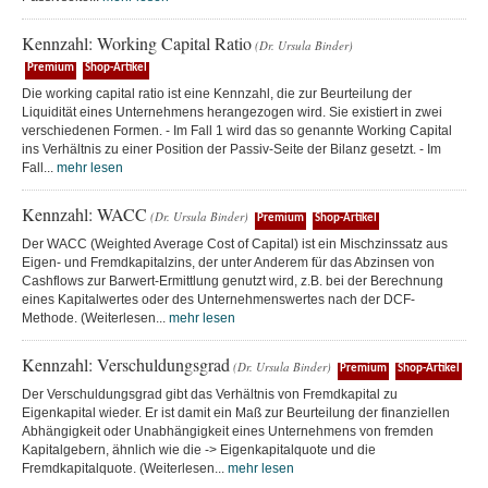
Kennzahl: Working Capital Ratio
(Dr. Ursula Binder)
Premium
Shop-Artikel
Die working capital ratio ist eine Kennzahl, die zur Beurteilung der
Liquidität eines Unternehmens herangezogen wird. Sie existiert in zwei
verschiedenen Formen. - Im Fall 1 wird das so genannte Working Capital
ins Verhältnis zu einer Position der Passiv-Seite der Bilanz gesetzt. - Im
Fall...
mehr lesen
Kennzahl: WACC
(Dr. Ursula Binder)
Premium
Shop-Artikel
Der WACC (Weighted Average Cost of Capital) ist ein Mischzinssatz aus
Eigen- und Fremdkapitalzins, der unter Anderem für das Abzinsen von
Cashflows zur Barwert-Ermittlung genutzt wird, z.B. bei der Berechnung
eines Kapitalwertes oder des Unternehmenswertes nach der DCF-
Methode. (Weiterlesen...
mehr lesen
Kennzahl: Verschuldungsgrad
(Dr. Ursula Binder)
Premium
Shop-Artikel
Der Verschuldungsgrad gibt das Verhältnis von Fremdkapital zu
Eigenkapital wieder. Er ist damit ein Maß zur Beurteilung der finanziellen
Abhängigkeit oder Unabhängigkeit eines Unternehmens von fremden
Kapitalgebern, ähnlich wie die -> Eigenkapitalquote und die
Fremdkapitalquote. (Weiterlesen...
mehr lesen