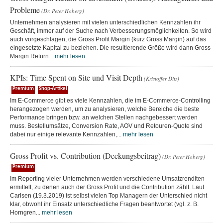
Probleme
(Dr. Peter Hoberg)
Unternehmen analysieren mit vielen unterschiedlichen Kennzahlen ihr
Geschäft, immer auf der Suche nach Verbesserungsmöglichkeiten. So wird
auch vorgeschlagen, die Gross Profit Margin (kurz Gross Margin) auf das
eingesetzte Kapital zu beziehen. Die resultierende Größe wird dann Gross
Margin Return...
mehr lesen
KPIs: Time Spent on Site und Visit Depth
(Kristoffer Ditz)
Premium
Shop-Artikel
Im E-Commerce gibt es viele Kennzahlen, die im E-Commerce-Controlling
herangezogen werden, um zu analysieren, welche Bereiche die beste
Performance bringen bzw. an welchen Stellen nachgebessert werden
muss. Bestellumsätze, Conversion Rate, AOV und Retouren-Quote sind
dabei nur einige relevante Kennzahlen,...
mehr lesen
Gross Profit vs. Contribution (Deckungsbeitrag)
(Dr. Peter Hoberg)
Premium
Im Reporting vieler Unternehmen werden verschiedene Umsatzrenditen
ermittelt, zu denen auch der Gross Profit und die Contribution zählt. Laut
Carlsen (19.3.2019) ist selbst vielen Top Managern der Unterschied nicht
klar, obwohl ihr Einsatz unterschiedliche Fragen beantwortet (vgl. z. B.
Horngren...
mehr lesen