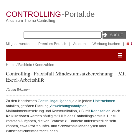
CONTROLLING
-Portal.de
Alles zum Thema Controlling
Mitglied werden
|
Premium-Bereich
|
Autoren
|
Werbung buchen
|
Home
/
Fachinfo
/
Kennzahlen
Controlling- Praxisfall Mindestumsatzberechnung – Mit
Excel-Arbeitshilfe
Jörgen Erichsen
Zu den klassischen
Controllingaufgaben
, die in jedem
Unternehmen
anfallen, gehören Planung,
Abweichungsanalysen
,
Maßnahmenumsetzung und Kommunikation, z.B. mit
Kennzahlen
. Auch
Kalkulationen
werden häufig mit Hilfe des Controllings erstellt. Hinzu
kommen Aufgaben, die von Branche zu Branche unterschiedlich sein
können, etwa Profitabilitäts- und Schwachstellenanalysen oder
Wirtschaftlichkeitsbetrachtungen.