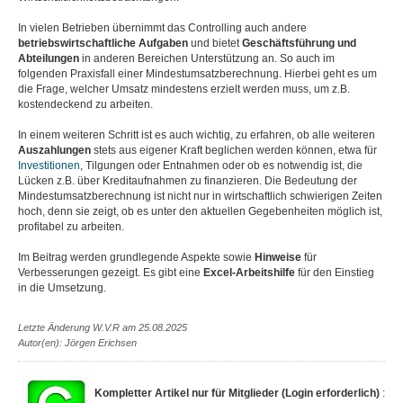
In vielen Betrieben übernimmt das Controlling auch andere
betriebswirtschaftliche
Aufgaben
und bietet
Geschäftsführung und
Abteilungen
in anderen Bereichen Unterstützung an. So auch im
folgenden Praxisfall einer Mindestumsatzberechnung. Hierbei geht es um
die Frage, welcher Umsatz mindestens erzielt werden muss, um z.B.
kostendeckend zu arbeiten.
In einem weiteren Schritt ist es auch wichtig, zu erfahren, ob alle weiteren
Auszahlungen
stets aus eigener Kraft beglichen werden können, etwa für
Investitionen
, Tilgungen oder Entnahmen oder ob es notwendig ist, die
Lücken z.B. über Kreditaufnahmen zu finanzieren. Die Bedeutung der
Mindestumsatzberechnung ist nicht nur in wirtschaftlich schwierigen Zeiten
hoch, denn sie zeigt, ob es unter den aktuellen Gegebenheiten möglich ist,
profitabel zu arbeiten.
Im Beitrag werden grundlegende Aspekte sowie
Hinweise
für
Verbesserungen gezeigt. Es gibt eine
Excel-Arbeitshilfe
für den Einstieg
in die Umsetzung.
Letzte Änderung W.V.R am 25.08.2025
Autor(en): Jörgen Erichsen
Kompletter Artikel nur für Mitglieder (Login erforderlich)
: