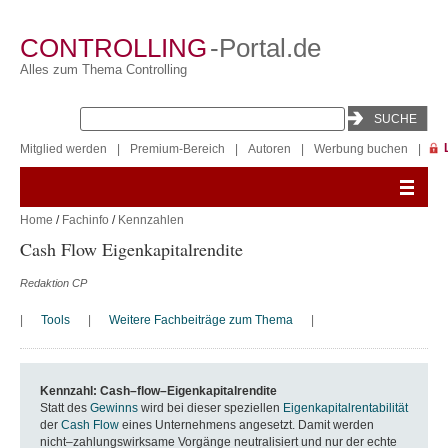
CONTROLLING
-Portal.de
Alles zum Thema Controlling
Mitglied werden
|
Premium-Bereich
|
Autoren
|
Werbung buchen
|
Home
/
Fachinfo
/
Kennzahlen
Cash Flow Eigenkapitalrendite
Redaktion CP
|
Tools
|
Weitere Fachbeiträge zum Thema
|
Kennzahl: Cash–flow–Eigenkapitalrendite
Statt des
Gewinns
wird bei dieser speziellen
Eigenkapitalrentabilität
der
Cash Flow
eines Unternehmens angesetzt. Damit werden
nicht–zahlungswirksame Vorgänge neutralisiert und nur der echte