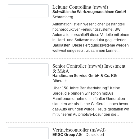
Leitung Controlling (m/w/d)
Schwäbische Werkzeugmaschinen GmbH
Schramberg
Automation ist ein wesentlicher Bestandteil
hochproduktiver Fertigungssysteme. SW
Automation erschließt diese Vorteile mit einem
in Hard- und Software modular gegliederten
Baukasten. Diese Fertigungs­systeme werden
weltweit eingesetzt. Zusammen könne...
Senior Controller (m/w/d) Investment
& M&A
Handtmann Service GmbH & Co. KG
Biberach
Über 150 Jahre Berufserfahrung? Keine
Sorge, die bringen wir schon mit! Als
Familienunternehmen in fünfter Generation
starteten wir als kleine Gießerei – noch bevor
das Auto erfunden wurde. Heute gestalten wir
mit unseren Automotive-Lösungen die...
Vertriebscontroller (m/w/d)
ERGO Group AG'
Düsseldorf