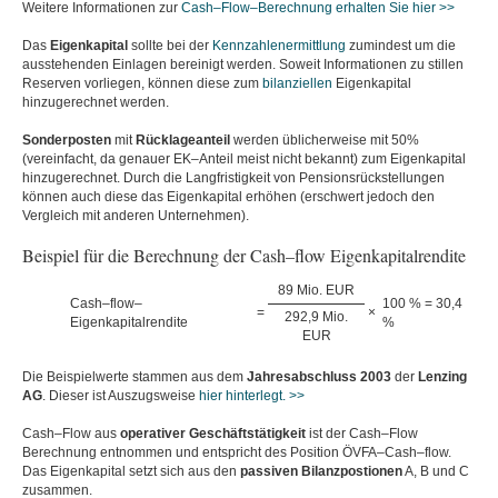
Weitere Informationen zur
Cash–Flow–Berechnung erhalten Sie hier >>
Das
Eigenkapital
sollte bei der
Kennzahlenermittlung
zumindest um die
ausstehenden Einlagen bereinigt werden. Soweit Informationen zu stillen
Reserven vorliegen, können diese zum
bilanziellen
Eigenkapital
hinzugerechnet werden.
Sonderposten
mit
Rücklageanteil
werden üblicherweise mit 50%
(vereinfacht, da genauer EK–Anteil meist nicht bekannt) zum Eigenkapital
hinzugerechnet. Durch die Langfristigkeit von Pensionsrückstellungen
können auch diese das Eigenkapital erhöhen (erschwert jedoch den
Vergleich mit anderen Unternehmen).
Beispiel für die Berechnung der Cash–flow Eigenkapitalrendite
89 Mio. EUR
Cash–flow–
100 % = 30,4
=
×
292,9 Mio.
Eigenkapitalrendite
%
EUR
Die Beispielwerte stammen aus dem
Jahresabschluss
2003
der
Lenzing
AG
. Dieser ist Auszugsweise
hier hinterlegt. >>
Cash–Flow aus
operativer
Geschäftstätigkeit
ist der Cash–Flow
Berechnung entnommen und entspricht des Position ÖVFA–Cash–flow.
Das Eigenkapital setzt sich aus den
passiven
Bilanzpostionen
A, B und C
zusammen.