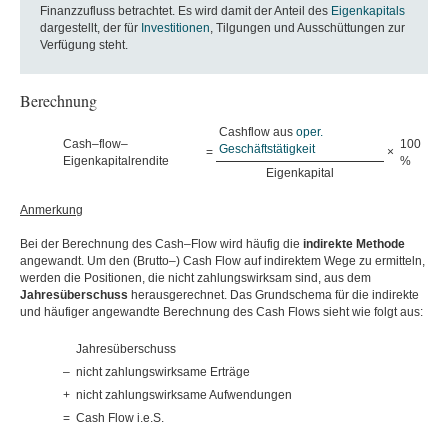
Finanzzufluss betrachtet. Es wird damit der Anteil des
Eigenkapitals
dargestellt, der für
Investitionen
, Tilgungen und Ausschüttungen zur
Verfügung steht.
Berechnung
Cashflow aus
oper.
Cash–flow–
100
Geschäftstätigkeit
=
×
Eigenkapitalrendite
%
Eigenkapital
Anmerkung
Bei der Berechnung des Cash–Flow wird häufig die
indirekte
Methode
angewandt. Um den (Brutto–) Cash Flow auf indirektem Wege zu ermitteln,
werden die Positionen, die nicht zahlungswirksam sind, aus dem
Jahresüberschuss
herausgerechnet. Das Grundschema für die indirekte
und häufiger angewandte Berechnung des Cash Flows sieht wie folgt aus:
Jahresüberschuss
–
nicht zahlungswirksame Erträge
+
nicht zahlungswirksame Aufwendungen
=
Cash Flow i.e.S.