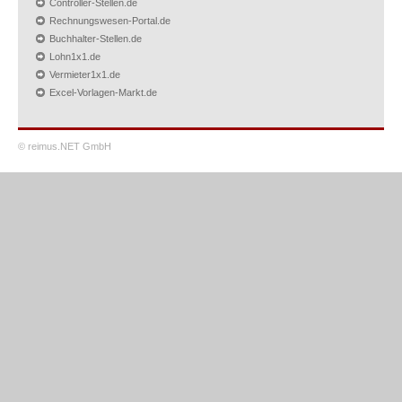
Controller-Stellen.de
Rechnungswesen-Portal.de
Buchhalter-Stellen.de
Lohn1x1.de
Vermieter1x1.de
Excel-Vorlagen-Markt.de
© reimus.NET GmbH