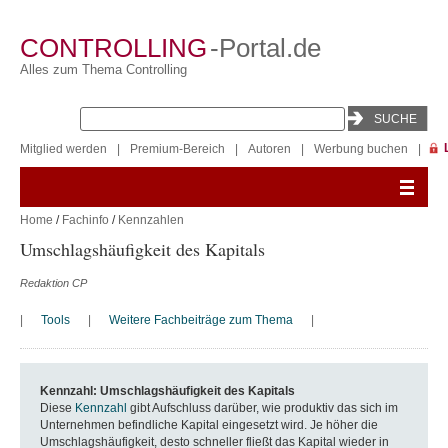
CONTROLLING
-Portal.de
Alles zum Thema Controlling
Mitglied werden
|
Premium-Bereich
|
Autoren
|
Werbung buchen
|
Home
/
Fachinfo
/
Kennzahlen
Umschlagshäufigkeit des Kapitals
Redaktion CP
|
Tools
|
Weitere Fachbeiträge zum Thema
|
Kennzahl: Umschlagshäufigkeit des Kapitals
Diese
Kennzahl
gibt Aufschluss darüber, wie produktiv das sich im
Unternehmen befindliche Kapital eingesetzt wird. Je höher die
Umschlagshäufigkeit, desto schneller fließt das Kapital wieder in