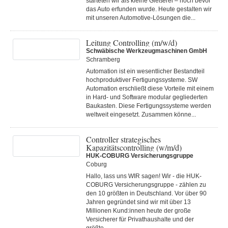
starteten wir als kleine Gießerei – noch bevor
das Auto erfunden wurde. Heute gestalten wir
mit unseren Automotive-Lösungen die...
Leitung Controlling (m/w/d)
Schwäbische Werkzeugmaschinen GmbH
Schramberg
Automation ist ein wesentlicher Bestandteil
hochproduktiver Fertigungssysteme. SW
Automation erschließt diese Vorteile mit einem
in Hard- und Software modular gegliederten
Baukasten. Diese Fertigungs­systeme werden
weltweit eingesetzt. Zusammen könne...
Controller strategisches
Kapazitätscontrolling (w/m/d)
HUK-COBURG Versicherungsgruppe
Coburg
Hallo, lass uns WIR sagen! Wir - die HUK-
COBURG Versicherungsgruppe - zählen zu
den 10 größten in Deutschland. Vor über 90
Jahren gegründet sind wir mit über 13
Millionen Kund:innen heute der große
Versicherer für Privathaushalte und der